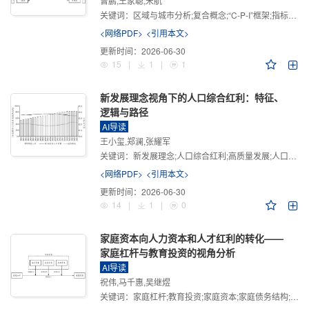
曾鹏,王家聪,宋航
关键词：
区域与城市分析;复合概念;“C-P-I”框架;指标体系
<网络PDF>
<引用本文>
更新时间：
2026-06-30
15
|
1
|
1
新发展理念视角下的人口综合红利：特征、
逻辑与路径
AI导读
王小玺,郑澜,张耀军
关键词：
新发展理念;人口综合红利;高质量发展;人口政策;中国式现代化
<网络PDF>
<引用本文>
更新时间：
2026-06-30
14
|
1
|
0
家庭资本向人力资本和人才红利的转化——
家庭杠杆与教育投资的视角分析
AI导读
祝伟,马千惠,吴继煜
关键词：
家庭杠杆;教育投资;家庭资本;家庭债务结构;CHFS