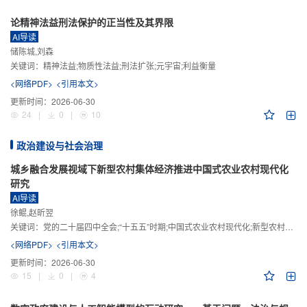
论精神法益刑法保护的正当性及其界限
AI导读
储陈城,刘森
关键词：
精神法益;物质性法益;刑法扩张;元宇宙;利益衡量
<网络PDF>
<引用本文>
更新时间：
2026-06-30
24
|
0
|
10
政治建设与社会治理
城乡融合发展视域下新型农村集体经济推进中国式农业农村现代化
研究
AI导读
徐鲲,赵昕翌
关键词：
党的二十届四中全会;“十五五”时期;中国式农业农村现代化;新型农村集体经济;城乡融合发展;新质生产力
<网络PDF>
<引用本文>
更新时间：
2026-06-30
15
|
0
|
4