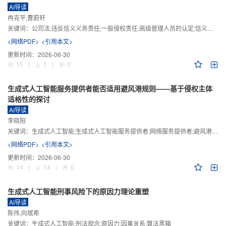
AI导读
冉克平,曹蔚轩
关键词：
公司法;违反信义义务责任;一般侵权责任;高级管理人员的认定;信义义务
<网络PDF>
<引用本文>
更新时间：
2026-06-30
15
|
1
|
0
生成式人工智能服务提供者能否适用避风港规则——基于侵权主体
适格性的探讨
AI导读
李晓阳
关键词：
生成式人工智能;生成式人工智能服务提供者;网络服务提供者;避风港规则;版权责任
<网络PDF>
<引用本文>
更新时间：
2026-06-30
14
|
14
|
0
生成式人工智能刑事风险下的原因力理论重塑
AI导读
陈伟,向珉希
关键词：
生成式人工智能;刑法观念;原因力;因果关系;算法黑箱