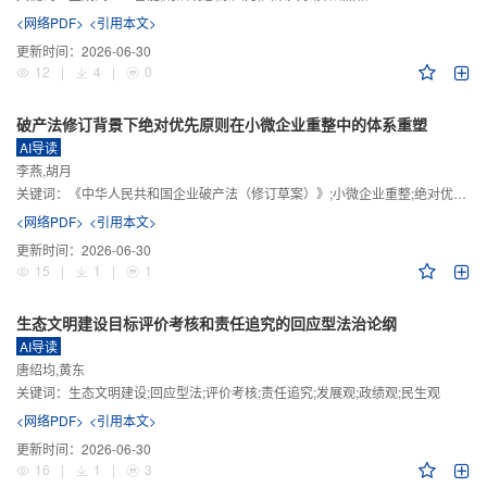
<网络PDF>
<引用本文>
更新时间：
2026-06-30
12
|
4
|
0
破产法修订背景下绝对优先原则在小微企业重整中的体系重塑
AI导读
李燕,胡月
关键词：
《中华人民共和国企业破产法（修订草案）》;小微企业重整;绝对优先原则;股东权益保留;预期可支配收入标准
<网络PDF>
<引用本文>
更新时间：
2026-06-30
15
|
1
|
1
生态文明建设目标评价考核和责任追究的回应型法治论纲
AI导读
唐绍均,黄东
关键词：
生态文明建设;回应型法;评价考核;责任追究;发展观;政绩观;民生观
<网络PDF>
<引用本文>
更新时间：
2026-06-30
16
|
1
|
3