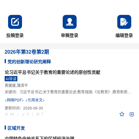
投稿登录
审稿登录
编辑登录
2026年
第32卷
第2期
党的创新理论研究阐释
论习近平总书记关于教育的重要论述的原创性贡献
AI导读
黄媛媛,蒲清平
关键词：
习近平总书记;关于教育的重要论述;教育强国;《论教育》;教育新质生产力;教育人工智能
<网络PDF>
<引用本文>
更新时间：
2026-06-30
44
|
5
|
7
区域开发
中国特色央地关系下的区域经济治理