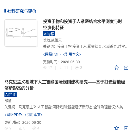
社科研究与评价
投资于物和投资于人紧密结合水平测度与时
空演化特征
AI导读
徐政,施雄天
关键词：
投资于物;投资于人;紧密结合;区域差异;时空演化
<网络PDF>
<引用本文>
更新时间：
2026-06-30
17
|
11
|
2
马克思主义视域下人工智能国际规则建构研究——基于打造智能经
济新形态的分析
AI导读
邹慧
关键词：
马克思主义;人工智能;国际规则;智能经济新形态;全球治理倡议;人类命运共同体
<网络PDF>
<引用本文>
更新时间：
2026-06-30
9
|
3
|
4