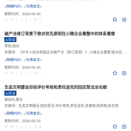
<网络PDF>
<引用本文>
更新时间：
2026-06-30
12
|
4
|
0
破产法修订背景下绝对优先原则在小微企业重整中的体系重塑
AI导读
李燕,胡月
关键词：
《中华人民共和国企业破产法（修订草案）》;小微企业重整;绝对优先原则;股东权益保留;预期可支配收入标准
<网络PDF>
<引用本文>
更新时间：
2026-06-30
15
|
1
|
1
生态文明建设目标评价考核和责任追究的回应型法治论纲
AI导读
唐绍均,黄东
关键词：
生态文明建设;回应型法;评价考核;责任追究;发展观;政绩观;民生观
<网络PDF>
<引用本文>
更新时间：
2026-06-30
16
|
1
|
3