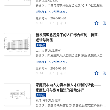
曾鹏,王家聪,宋航
关键词：
区域与城市分析;复合概念;“C-P-I”框架;指标体系
<网络PDF>
<引用本文>
更新时间：
2026-06-30
15
|
1
|
1
新发展理念视角下的人口综合红利：特征、
逻辑与路径
AI导读
王小玺,郑澜,张耀军
关键词：
新发展理念;人口综合红利;高质量发展;人口政策;中国式现代化
<网络PDF>
<引用本文>
更新时间：
2026-06-30
14
|
1
|
0
家庭资本向人力资本和人才红利的转化——
家庭杠杆与教育投资的视角分析
AI导读
祝伟,马千惠,吴继煜
关键词：
家庭杠杆;教育投资;家庭资本;家庭债务结构;CHFS