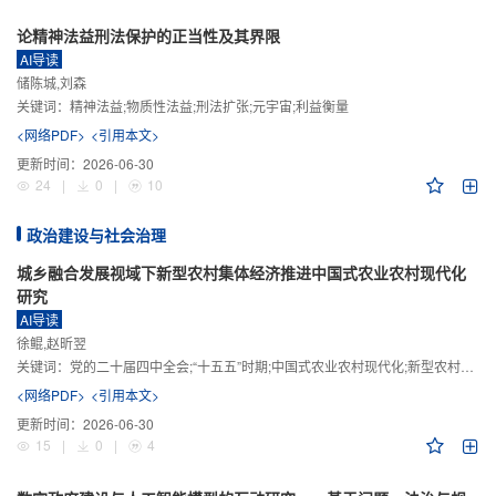
论精神法益刑法保护的正当性及其界限
AI导读
储陈城,刘森
关键词：
精神法益;物质性法益;刑法扩张;元宇宙;利益衡量
<网络PDF>
<引用本文>
更新时间：
2026-06-30
24
|
0
|
10
政治建设与社会治理
城乡融合发展视域下新型农村集体经济推进中国式农业农村现代化
研究
AI导读
徐鲲,赵昕翌
关键词：
党的二十届四中全会;“十五五”时期;中国式农业农村现代化;新型农村集体经济;城乡融合发展;新质生产力
<网络PDF>
<引用本文>
更新时间：
2026-06-30
15
|
0
|
4