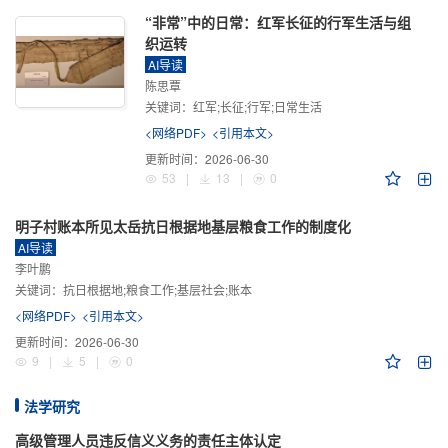
“非常”中的日常：红军长征的行军生活与组
织运转
AI导读
陈思覃
关键词：
红军;长征;行军;日常生活
<网络PDF>
<引用本文>
更新时间：
2026-06-30
53
|
13
|
0
明子村账本所见太岳抗日根据地基层粮食工作的制度化
AI导读
李叶鹏
关键词：
抗日根据地;粮食工作;基层社会;账本
<网络PDF>
<引用本文>
更新时间：
2026-06-30
9
|
5
|
0
法学研究
高级管理人员违反信义义务的责任主体认定