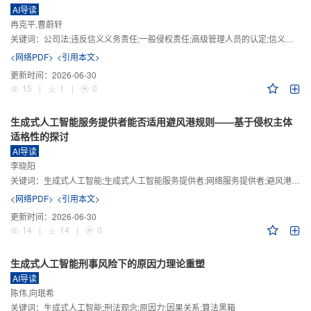
AI导读
冉克平,曹蔚轩
关键词：
公司法;违反信义义务责任;一般侵权责任;高级管理人员的认定;信义义务
<网络PDF>
<引用本文>
更新时间：
2026-06-30
15
|
1
|
0
生成式人工智能服务提供者能否适用避风港规则——基于侵权主体
适格性的探讨
AI导读
李晓阳
关键词：
生成式人工智能;生成式人工智能服务提供者;网络服务提供者;避风港规则;版权责任
<网络PDF>
<引用本文>
更新时间：
2026-06-30
14
|
14
|
0
生成式人工智能刑事风险下的原因力理论重塑
AI导读
陈伟,向珉希
关键词：
生成式人工智能;刑法观念;原因力;因果关系;算法黑箱