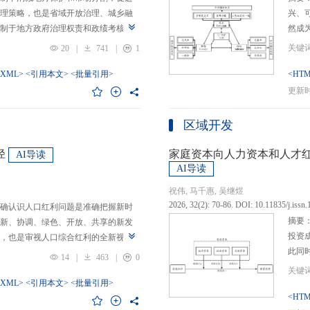
理策略，也是省域开放治理、城乡融
兴、
制于地方政府治理权责和政绩考核的
然成
日渐固化的地方利益，毗邻省际协作
的要求
20
|
741
|
1
为。新发展格局的提出及其坚持扩大
等形
市场的政策导向，为毗邻省际协作治
-XML>
<引用本文>
<批量引用>
而是
<HTM
略是构建新发展格局的内在要求和重
问题
更新时间
中国治理语境，整合性构建“共识—组
后：
，选取新时代西部大开发、成渝地区双
乏可
区域开发
政策机遇叠加的渝黔协作治理作为案
体现
，探析新发展格局下毗邻省际协作治
概念
径
家庭资本向人力资本和人才
AI导读
作治理是毗邻省（自治区、直辖市）
P-
AI导读
向，构建去中心化的协作组织制度，
念精
祝伟, 马千惠, 吴继煜
发展格局下毗邻省际协作治理的路径
的本
2026, 32(2): 70-86. DOI: 10.11835/j.issn
确认识人口红利问题是准确把握新时
际协作发展需要，以及市场主体和民
重一
摘要
新、协调、绿色、开放、共享的新发
共识，明确毗邻省际协作治理是省域
构建
投资
，也是审视人口综合红利的全新视
，统筹衔接国家战略政策与省域治理
建立
此同
红利理论是在发展基础、核心理念和
局，下好毗邻协作先行示范区创建、
然实
14
|
463
|
0
益凸
延伸和拓展，立足于我国新的历史方
后，激发横向平等协调、纵向垂直管理、
选择
融稳
质、分布等人口条件为基础，以新发
-XML>
<引用本文>
<批量引用>
牵住“牛鼻子”工程，着重优化开放协作
互特
育投
<HTM
调整从而培育、巩固和收获人口优
基本公共服务一体化，推动产业链整
架不