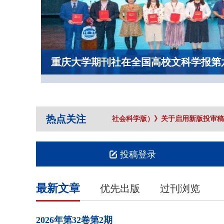
重庆大学期刊社在全国高校文科学报第
热点关注
《重庆大学学报（社会科学版）》关于启用新版投审稿
投稿登录
最新文章
优先出版
过刊浏览
2026年
第32卷
第2期