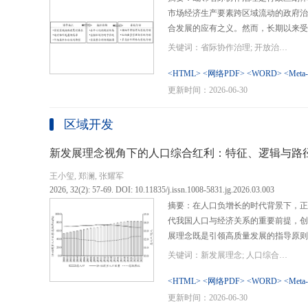
市场经济生产要素跨区域流动的政府治
合发展的应有之义。然而，长期以来受
行政区划界限，以及竞争性发展博弈中
关键词：省际协作治理; 开放治理; 行政区划; 统一大市场; 新发展格局
治理成了政府治理盲区或选择性自主行
内需、畅通经济循环、建设全国统一大
<HTML>
<网络PDF>
<WORD>
<Meta
理提供了新的机遇，借此探析其路径策
更新时间：2026-06-30
要议题。文章借鉴协作治理理论，结合
织—行动”毗邻省际协作治理分析框架
区域开发
城经济圈建设、支持贵州闯新路等多重
例，采用半结构化访谈法收集数据资料
新发展理念视角下的人口综合红利：特征、逻辑与路
理的路径策略。研究表明，毗邻省际协
王小玺, 郑澜, 张耀军
的利益相关主体以协作共识为基础和导
2026, 32(2): 57-69. DOI: 10.11835/j.issn.1008-5831.jg.2026.03.003
达成多向度的系统性治理行动过程。新
摘要：在人口负增长的时代背景下，正
策略首先是厘清国家战略政策要求、省
代我国人口与经济关系的重要前提，创
众期望，凝聚利益相关主体的协作治理
展理念既是引领高质量发展的指导原则
开放治理必须积极作为的必答题。其次
角。从内涵特征看，新时代的人口综合
规划，构建去中心化的组织结构总体布
关键词：新发展理念; 人口综合红利; 高质量发展; 人口政策; 中国式现代化
价值追求等方面对传统人口红利理论的
自组织组团协作开发的“先手棋”。最
位和发展进程，以人口数量、结构、素
<HTML>
<网络PDF>
<WORD>
<Meta
网络协同治理的比较优势和互补功能，
展理念为导向，通过政策措施的适应性
更新时间：2026-06-30
机制和生态共保联治，促进基础设施和