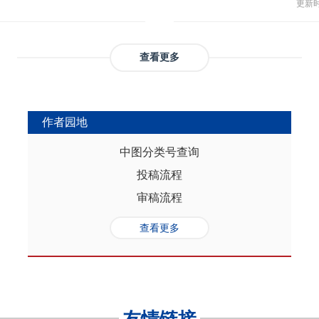
与多
部协调，为推动实现人口与经济高质
更新时间
返贫和城乡融合发展。这样的路径策
制，
（C
础是“人口”，关键是“综合”，核心在
供了系统性创新蓝本和行动方案，有
态、
育投
性的特征。从内在逻辑看，人口的总量规
效能和可持续性，亦能在省域开放治
提供
务风
是人口综合红利的重要组成部分，尽
协调发展。
查看更多
高会
实阻碍，但应立足于人口与经济的双
债样
转变机遇，充分发挥人口因素在助推
调节
的积极作用。在中国式现代化进程
弱，
充分挖掘和利用现有人口条件，也要
作者园地
赖。
育人口结构优化红利、人口素质提升
的家
制度的调整完善为路径，引导人口发
中图分类号查询
以及
的理念需求，积极回应人口发展的趋
投稿流程
讨论
过进一步完善生育养老政策、推进教
务压
口与经济高质量发展支撑中国式现代
审稿流程
致教
负债
查看更多
家庭
累能
参考
证检
决策