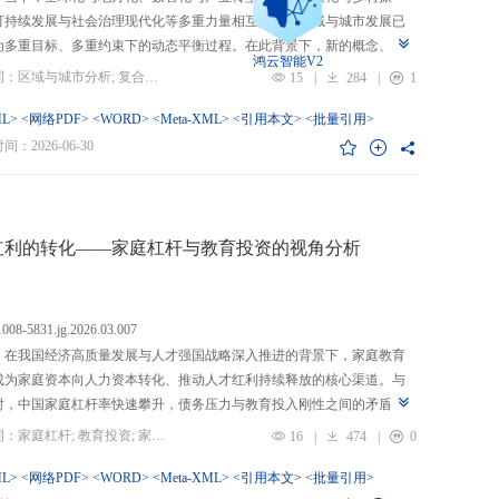
可持续发展与社会治理现代化等多重力量相互交织，区域与城市发展已
为多重目标、多重约束下的动态平衡过程。在此背景下，新的概念、新
鸿云智能V2
、新的范围不断涌现，形成了以“A视角下的B”“面向A的B”“基于A的B”
关键词：区域与城市分析; 复合概念; “C-P-I”框架; 指标体系
15
|
284
|
1
式表现的交叉性复合概念。这些概念往往不是对既有概念的简单叠加，
蕴含了新的目标要求、关系规范或作用范围，代表了对区域与城市复杂
L>
<网络PDF>
<WORD>
<Meta-XML>
<引用本文>
<批量引用>
的新认知。然而，目前学术界对于这类复杂概念的综合评价研究相对滞
：2026-06-30
概念界定不够系统明确，未能充分揭示限定条件引入后的内涵转变或缺
操作性；指标体系构建相对主观，缺乏统一设计原则与构建范式，未能
概念子维度间的多维交叉属性；指标选择上不够完备有效，未全面覆盖
内涵关键方面，也缺乏系统检验。对此，文章提出区域与城市研究的“C-
红利的转化——家庭杠杆与教育投资的视角分析
I”框架，从三个维度对复合概念的综合评价体系进行系统分析：首先，在概
准界定方面，注重交叉性，即准确揭示概念由A与B及其子维度交互生成
质；注重针对性，即锚定概念所服务的特定场景、问题与核心关系；注
.1008-5831.jg.2026.03.007
致性，即确保概念界定与测量操作的逻辑统一。其次，在指标体系科学
：在我国经济高质量发展与人才强国战略深入推进的背景下，家庭教育
上，采用多维交叉原则，深入交叉单元层面进行刻画；层级分解原则，
成为家庭资本向人力资本转化、推动人才红利持续释放的核心渠道。与
从目的层到场景层、要素层、观测层、指标层和说明层的系统结构；应
时，中国家庭杠杆率快速攀升，债务压力与教育投入刚性之间的矛盾日
然一体原则，实现理论理想与现实测量的统一。最后，在具体指标可信
显，二者的互动关系直接关系到人力资本积累效率、教育公平与家庭金
关键词：家庭杠杆; 教育投资; 家庭资本; 家庭债务结构; CHFS
16
|
474
|
0
上，强调完备性，全面覆盖概念内涵；强调复合性，体现概念的交叉交
定。现有研究多聚焦家庭杠杆对总体消费的影响，较少深入剖析其对教
征；强调有效性，通过严格检验保障指标质量和指标体系稳健。这一框
资的作用机制，且普遍忽视家庭经济、社会、文化资本的综合调节效应
L>
<网络PDF>
<WORD>
<Meta-XML>
<引用本文>
<批量引用>
仅提供了评价复杂概念的工具，更蕴含促进复杂概念发现与再生产的机