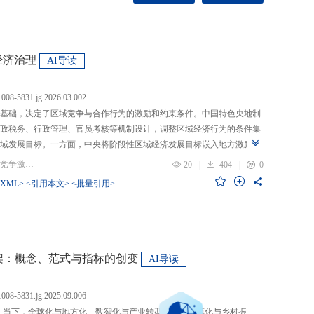
经济治理
AI导读
.1008-5831.jg.2026.03.002
基础，决定了区域竞争与合作行为的激励和约束条件。中国特色央地制
政税务、行政管理、官员考核等机制设计，调整区域经济行为的条件集
域发展目标。一方面，中央将阶段性区域经济发展目标嵌入地方激励机
的从“为增长而竞争”转向“为发展而竞争”，支出行为从“重建设、轻民
关键词：央地关系; 区域经济治理; 区域竞争激励; 跨区域合作
20
|
404
|
0
模式从“地方保护”转向“发挥比较优势”，以区域竞争激励和竞争策略优化
-XML>
<引用本文>
<批量引用>
央通过对口支援、一体化合作、主体功能区建设等制度安排，在保留区
，提高区域合作收益，形成优势互补、规模效益最大化、外部性内部化
域治理效率的统一。在区域经济格局深刻变革与国内发展目标转型升级
新挑战。未来区域经济治理研究应聚焦数字时代区域协调发展、因地制
场等重大现实问题，从新治理主体、新发展目标、新治理工具等维度深
”框架：概念、范式与指标的创变
AI导读
域经济治理理论体系，为新时代区域协调发展与区域高质量发展提供学
.1008-5831.jg.2025.09.006
：当下，全球化与地方化、数智化与产业转型、新型城镇化与乡村振