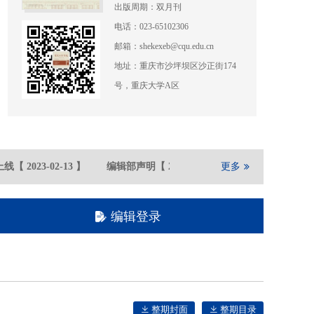
出版周期：双月刊
电话：023-65102306
邮箱：shekexeb@cqu.edu.cn
地址：重庆市沙坪坝区沙正街174
号，重庆大学A区
线
【
2023-02
-13
】
编辑部声明
【
2021-05
-21
】
更多
重庆大学期刊社
编辑登录
整期封面
整期目录