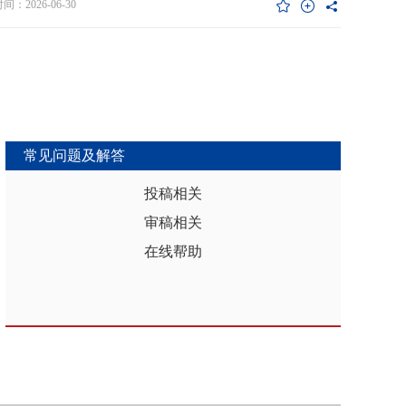
维度异质性特征。基于此，文章利用2017年和2019年中国家庭金融调查
：2026-06-30
能够推动区域分析从传统的、相对静态的、单一维度的模式，向更加动
HFS）数据构建混合截面样本，采用固定效应模型检验家庭杠杆对家庭教
整合、精准把握复杂性的新阶段迈进，为深化区域认知、服务区域实践
资的影响效应，为优化家庭财务决策、完善公共教育政策与防控家庭债
更有效的理论武器和方法论支撑。
险提供实证依据。实证结果表明：第一，从全样本层面看，家庭杠杆升
增加教育投资，这一结论在替换核心变量度量方式、剔除无子女与无负
本、采用区域杠杆均值作为工具变量处理内生性后依然稳健。第二，从
作用看，家庭杠杆对教育投资的正向作用会随着家庭资本的增加而削
表明资本充裕家庭可依靠自有资源满足教育需求，降低对债务融资的依
常见问题及解答
第三，异质性分析结果显示，债务多元化水平较低、主要依赖内源融资
庭、子女数量在三孩及以上、数字化水平较高的家庭、位于中西部地区
投稿相关
城镇的家庭在杠杆上升时更倾向于增加更多的教育投资。第四，进一步
审稿相关
后发现，家庭杠杆与教育投资之间存在倒“U”型的非线性关系，当家庭财
力较轻时，杠杆上升会促使家庭增加教育投入，但财务负担过重时则导
在线帮助
育支出削减，说明适度杠杆可缓解流动性约束并支撑教育投入，而过度
引发的财务压力会显著削减教育支出。基于实证研究结果，文章从引导
进行理性的教育投资规划、提升公共教育资源质量、增强家庭的资本积
力和多元化融资渠道以及构建精准化教育支持政策体系四个角度提出可
的政策优化建议。文章聚焦家庭资本向人力资本转化的路径，拓展并实
验了家庭杠杆影响教育投资的理论框架，凸显家庭杠杆背景下教育投资
的异质性，为理解家庭在经济压力下的教育投资决策提供新视角。