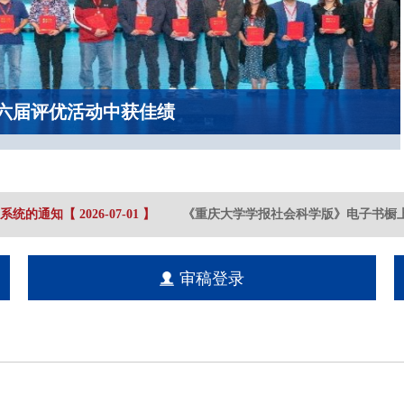
六届评优活动中获佳绩
系统的通知
【
2026-07
-01
】
《重庆大学学报社会科学版》电子书橱上
审稿登录