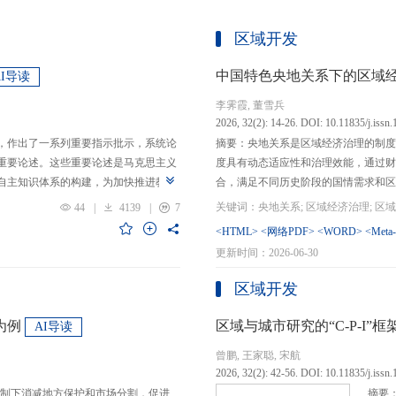
区域开发
中国特色央地关系下的区域
AI导读
李霁霞, 董雪兵
2026, 32(2): 14-26. DOI: 10.11835/j.issn
，作出了一系列重要指示批示，系统论
摘要：央地关系是区域经济治理的制度
重要论述。这些重要论述是马克思主义
度具有动态适应性和治理效能，通过财
自主知识体系的构建，为加快推进教育
合，满足不同历史阶段的国情需求和区
创性贡献。这些原创性贡献主要体现
制，引导区域竞争策略转变，包括竞争标
44
|
4139
|
7
定位，从政治价值、经济价值、文化价
生”转向“基本公共服务均等化”，发展
<HTML>
<网络PDF>
<WORD>
<Meta
”的战略问题；第二，从认识论角度赋
提升区域经济治理效率。另一方面，中
更新时间：2026-06-30
本任务、时代使命、最终目的，创新性
域竞争激励的同时，降低区域合作成本
基本国情遵循教育规律，提出了深化教
等跨区域合作模式，实现国家治理和区
区域开发
选择、教育动力的激发、教育路径的规
的背景下，区域经济治理面临新形势与
题。
宜发展新质生产力、构建全国统一大市
为例
区域与城市研究的“C-P-I
AI导读
化探索，进一步丰富和完善中国特色区
曾鹏, 王家聪, 宋航
理支撑。
2026, 32(2): 42-56. DOI: 10.11835/j.issn
制下消减地方保护和市场分割，促进
摘要