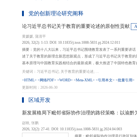
党的创新理论研究阐释
论习近平总书记关于教育的重要论述的原创性贡献
黄媛媛, 蒲清平
2026, 32(2): 1-13. DOI: 10.11835/j.issn.1008-5831.pj.2024.12.011
摘要：党的十八大以来，习近平总书记围绕教育发表了一系列重要讲话
述了关于教育的新理念新思想新观点，形成了习近平总书记关于教育的
基本原理与中国教育实践相结合的最新成果，极大推进了中国特色教育
现代化、建设教育强国提供了强大思想武器和行动指南，作出了重大原
关键词：习近平总书记; 关于教育的重要论述; 教育强国; 《论教育》; 教育新质生产力; 教育人工智能
在：第一，从价值论角度明确了教育在党和国家事业发展全局中的战略
<HTML>
<网络PDF>
<WORD>
<Meta-XML>
<引用本文>
<批量引用>
值、社会价值、创新价值等五个方面创新性回答了新时代“为什么办教育
更新时间：2026-06-30
予了新时代教育发展的多重内涵，深刻揭示其根本性质、根本保证、根
回答了新时代“办什么样的教育”的根本问题；第三，从方法论角度立足
区域开发
育改革创新的总体思路和战略部署，涵盖教育地位的确立、教育道路的
划以及教育主体的培育，创新性回答了新时代“怎么办教育”的实践问
新发展格局下毗邻省际协作治理的路径策略：以渝黔
赵映, 张鹏
2026, 32(2): 27-41. DOI: 10.11835/j.issn.1008-5831.jg.2024.04.003
摘要：毗邻省际协作治理是行政区划体