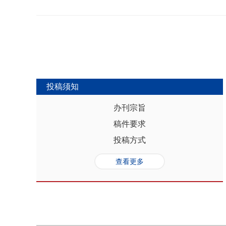
势，推动人口与经济系统内部均衡和外
合联动升级、毗邻区域协作防止规模性
量发展提供坚实的人口基础和支撑，其基
略为新发展格局下毗邻省际协作治理提
“红利”，具有系统性、阶段性、统一
助于提高行政区划体制下省际协作治理
模、年龄结构、综合素质、空间分布等
理中促进全国统一大市场建设和区域
管当前依然存在人口综合红利释放的现
向互动关系，利用人口现有优势和人口
创新、协调、绿色、开放和共享发展中
中，既要立足当下人口负增长的现实，
投稿须知
放眼未来人口发展趋势，积极挖掘、培
红利和人口合理分布红利，以相关政策
办刊宗旨
展符合创新、协调、绿色、开放、共享
稿件要求
势性特征和高质量发展的目标任务，通
育强国建设、优化城镇格局体系，以人
投稿方式
化。
查看更多