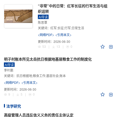
“非常”中的日常：红军长征的行军生活与组
织运转
AI导读
陈思覃
关键词：
红军;长征;行军;日常生活
<网络PDF>
<引用本文>
更新时间：
2026-06-30
53
|
13
|
0
明子村账本所见太岳抗日根据地基层粮食工作的制度化
AI导读
李叶鹏
关键词：
抗日根据地;粮食工作;基层社会;账本
<网络PDF>
<引用本文>
更新时间：
2026-06-30
9
|
5
|
0
法学研究
高级管理人员违反信义义务的责任主体认定