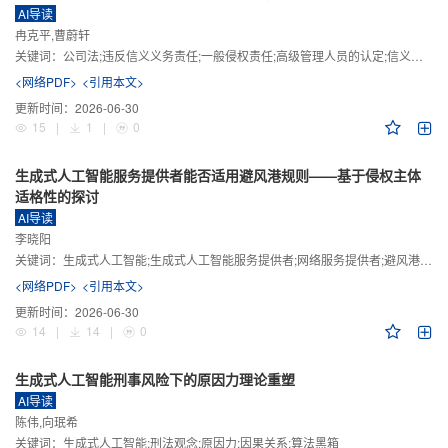
AI导读
冉克平,曹蔚轩
关键词：
公司法;违反信义义务责任;一般侵权责任;高级管理人员的认定;信义义务
<网络PDF>
<引用本文>
更新时间：
2026-06-30
15
|
1
|
0
生成式人工智能服务提供者能否适用避风港规则——基于侵权主体
适格性的探讨
AI导读
李晓阳
关键词：
生成式人工智能;生成式人工智能服务提供者;网络服务提供者;避风港规则;版权责任
<网络PDF>
<引用本文>
更新时间：
2026-06-30
14
|
14
|
0
生成式人工智能刑事风险下的原因力理论重塑
AI导读
陈伟,向珉希
关键词：
生成式人工智能;刑法观念;原因力;因果关系;算法黑箱