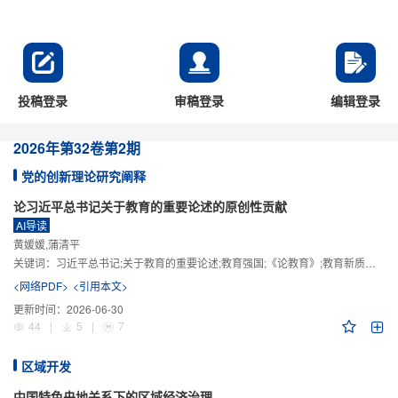
投稿登录
审稿登录
编辑登录
2026年
第32卷
第2期
党的创新理论研究阐释
论习近平总书记关于教育的重要论述的原创性贡献
AI导读
黄媛媛,蒲清平
关键词：
习近平总书记;关于教育的重要论述;教育强国;《论教育》;教育新质生产力;教育人工智能
<网络PDF>
<引用本文>
更新时间：
2026-06-30
44
|
5
|
7
区域开发
中国特色央地关系下的区域经济治理