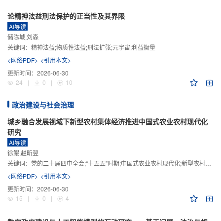
论精神法益刑法保护的正当性及其界限
AI导读
储陈城,刘森
关键词：
精神法益;物质性法益;刑法扩张;元宇宙;利益衡量
<网络PDF>
<引用本文>
更新时间：
2026-06-30
24
|
0
|
10
政治建设与社会治理
城乡融合发展视域下新型农村集体经济推进中国式农业农村现代化
研究
AI导读
徐鲲,赵昕翌
关键词：
党的二十届四中全会;“十五五”时期;中国式农业农村现代化;新型农村集体经济;城乡融合发展;新质生产力
<网络PDF>
<引用本文>
更新时间：
2026-06-30
15
|
0
|
4