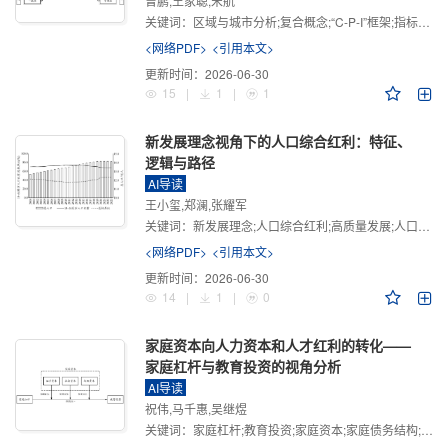
曾鹏,王家聪,宋航
关键词：
区域与城市分析;复合概念;“C-P-I”框架;指标体系
<网络PDF>
<引用本文>
更新时间：
2026-06-30
15
|
1
|
1
新发展理念视角下的人口综合红利：特征、
逻辑与路径
AI导读
王小玺,郑澜,张耀军
关键词：
新发展理念;人口综合红利;高质量发展;人口政策;中国式现代化
<网络PDF>
<引用本文>
更新时间：
2026-06-30
14
|
1
|
0
家庭资本向人力资本和人才红利的转化——
家庭杠杆与教育投资的视角分析
AI导读
祝伟,马千惠,吴继煜
关键词：
家庭杠杆;教育投资;家庭资本;家庭债务结构;CHFS