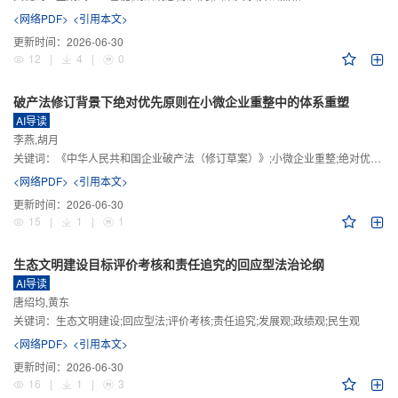
<网络PDF>
<引用本文>
更新时间：
2026-06-30
12
|
4
|
0
破产法修订背景下绝对优先原则在小微企业重整中的体系重塑
AI导读
李燕,胡月
关键词：
《中华人民共和国企业破产法（修订草案）》;小微企业重整;绝对优先原则;股东权益保留;预期可支配收入标准
<网络PDF>
<引用本文>
更新时间：
2026-06-30
15
|
1
|
1
生态文明建设目标评价考核和责任追究的回应型法治论纲
AI导读
唐绍均,黄东
关键词：
生态文明建设;回应型法;评价考核;责任追究;发展观;政绩观;民生观
<网络PDF>
<引用本文>
更新时间：
2026-06-30
16
|
1
|
3