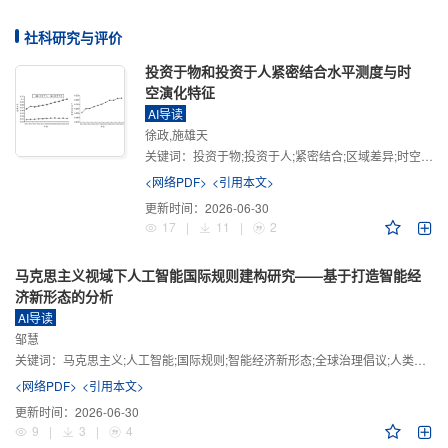
社科研究与评价
投资于物和投资于人紧密结合水平测度与时
空演化特征
AI导读
徐政,施雄天
关键词：
投资于物;投资于人;紧密结合;区域差异;时空演化
<网络PDF>
<引用本文>
更新时间：
2026-06-30
17
|
11
|
2
马克思主义视域下人工智能国际规则建构研究——基于打造智能经
济新形态的分析
AI导读
邹慧
关键词：
马克思主义;人工智能;国际规则;智能经济新形态;全球治理倡议;人类命运共同体
<网络PDF>
<引用本文>
更新时间：
2026-06-30
9
|
3
|
4