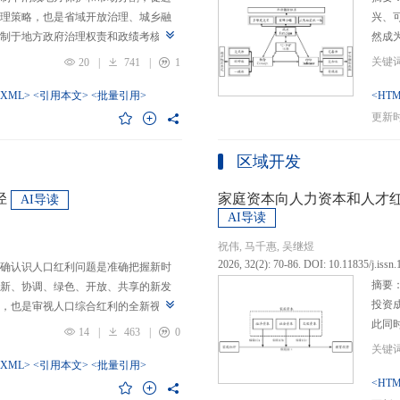
理策略，也是省域开放治理、城乡融
兴、
制于地方政府治理权责和政绩考核的
然成
日渐固化的地方利益，毗邻省际协作
的要求
20
|
741
|
1
为。新发展格局的提出及其坚持扩大
等形
市场的政策导向，为毗邻省际协作治
-XML>
<引用本文>
<批量引用>
而是
<HTM
略是构建新发展格局的内在要求和重
问题
更新时间
中国治理语境，整合性构建“共识—组
后：
，选取新时代西部大开发、成渝地区双
乏可
区域开发
政策机遇叠加的渝黔协作治理作为案
体现
，探析新发展格局下毗邻省际协作治
概念
径
家庭资本向人力资本和人才
AI导读
作治理是毗邻省（自治区、直辖市）
P-
AI导读
向，构建去中心化的协作组织制度，
念精
祝伟, 马千惠, 吴继煜
发展格局下毗邻省际协作治理的路径
的本
2026, 32(2): 70-86. DOI: 10.11835/j.issn
确认识人口红利问题是准确把握新时
际协作发展需要，以及市场主体和民
重一
摘要
新、协调、绿色、开放、共享的新发
共识，明确毗邻省际协作治理是省域
构建
投资
，也是审视人口综合红利的全新视
，统筹衔接国家战略政策与省域治理
建立
此同
红利理论是在发展基础、核心理念和
局，下好毗邻协作先行示范区创建、
然实
14
|
463
|
0
益凸
延伸和拓展，立足于我国新的历史方
后，激发横向平等协调、纵向垂直管理、
选择
融稳
质、分布等人口条件为基础，以新发
-XML>
<引用本文>
<批量引用>
牵住“牛鼻子”工程，着重优化开放协作
互特
育投
<HTM
调整从而培育、巩固和收获人口优
基本公共服务一体化，推动产业链整
架不