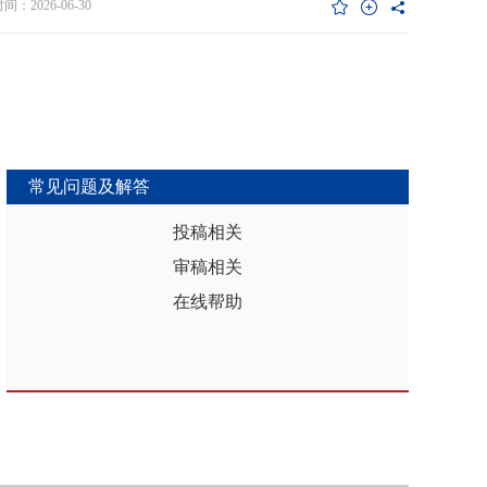
维度异质性特征。基于此，文章利用2017年和2019年中国家庭金融调查
：2026-06-30
能够推动区域分析从传统的、相对静态的、单一维度的模式，向更加动
HFS）数据构建混合截面样本，采用固定效应模型检验家庭杠杆对家庭教
整合、精准把握复杂性的新阶段迈进，为深化区域认知、服务区域实践
资的影响效应，为优化家庭财务决策、完善公共教育政策与防控家庭债
更有效的理论武器和方法论支撑。
险提供实证依据。实证结果表明：第一，从全样本层面看，家庭杠杆升
增加教育投资，这一结论在替换核心变量度量方式、剔除无子女与无负
本、采用区域杠杆均值作为工具变量处理内生性后依然稳健。第二，从
作用看，家庭杠杆对教育投资的正向作用会随着家庭资本的增加而削
表明资本充裕家庭可依靠自有资源满足教育需求，降低对债务融资的依
常见问题及解答
第三，异质性分析结果显示，债务多元化水平较低、主要依赖内源融资
庭、子女数量在三孩及以上、数字化水平较高的家庭、位于中西部地区
投稿相关
城镇的家庭在杠杆上升时更倾向于增加更多的教育投资。第四，进一步
审稿相关
后发现，家庭杠杆与教育投资之间存在倒“U”型的非线性关系，当家庭财
力较轻时，杠杆上升会促使家庭增加教育投入，但财务负担过重时则导
在线帮助
育支出削减，说明适度杠杆可缓解流动性约束并支撑教育投入，而过度
引发的财务压力会显著削减教育支出。基于实证研究结果，文章从引导
进行理性的教育投资规划、提升公共教育资源质量、增强家庭的资本积
力和多元化融资渠道以及构建精准化教育支持政策体系四个角度提出可
的政策优化建议。文章聚焦家庭资本向人力资本转化的路径，拓展并实
验了家庭杠杆影响教育投资的理论框架，凸显家庭杠杆背景下教育投资
的异质性，为理解家庭在经济压力下的教育投资决策提供新视角。