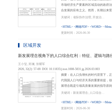
市场经济生产要素跨区域流动的政府治
合发展的应有之义。然而，长期以来受
行政区划界限，以及竞争性发展博弈中
关键词：省际协作治理; 开放治理; 行政区划; 统一大市场; 新发展格局
治理成了政府治理盲区或选择性自主行
内需、畅通经济循环、建设全国统一大
<HTML>
<网络PDF>
<WORD>
<Meta
理提供了新的机遇，借此探析其路径策
更新时间：2026-06-30
要议题。文章借鉴协作治理理论，结合
织—行动”毗邻省际协作治理分析框架
区域开发
城经济圈建设、支持贵州闯新路等多重
例，采用半结构化访谈法收集数据资料
新发展理念视角下的人口综合红利：特征、逻辑与路
理的路径策略。研究表明，毗邻省际协
王小玺, 郑澜, 张耀军
的利益相关主体以协作共识为基础和导
2026, 32(2): 57-69. DOI: 10.11835/j.issn.1008-5831.jg.2026.03.003
达成多向度的系统性治理行动过程。新
摘要：在人口负增长的时代背景下，正
策略首先是厘清国家战略政策要求、省
代我国人口与经济关系的重要前提，创
众期望，凝聚利益相关主体的协作治理
展理念既是引领高质量发展的指导原则
开放治理必须积极作为的必答题。其次
角。从内涵特征看，新时代的人口综合
规划，构建去中心化的组织结构总体布
关键词：新发展理念; 人口综合红利; 高质量发展; 人口政策; 中国式现代化
价值追求等方面对传统人口红利理论的
自组织组团协作开发的“先手棋”。最
位和发展进程，以人口数量、结构、素
<HTML>
<网络PDF>
<WORD>
<Meta
网络协同治理的比较优势和互补功能，
展理念为导向，通过政策措施的适应性
更新时间：2026-06-30
机制和生态共保联治，促进基础设施和