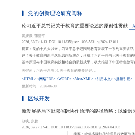
党的创新理论研究阐释
论习近平总书记关于教育的重要论述的原创性贡献
黄媛媛, 蒲清平
2026, 32(2): 1-13. DOI: 10.11835/j.issn.1008-5831.pj.2024.12.011
摘要：党的十八大以来，习近平总书记围绕教育发表了一系列重要讲话
述了关于教育的新理念新思想新观点，形成了习近平总书记关于教育的
基本原理与中国教育实践相结合的最新成果，极大推进了中国特色教育
现代化、建设教育强国提供了强大思想武器和行动指南，作出了重大原
关键词：习近平总书记; 关于教育的重要论述; 教育强国; 《论教育》; 教育新质生产力; 教育人工智能
在：第一，从价值论角度明确了教育在党和国家事业发展全局中的战略
<HTML>
<网络PDF>
<WORD>
<Meta-XML>
<引用本文>
<批量引用>
值、社会价值、创新价值等五个方面创新性回答了新时代“为什么办教育
更新时间：2026-06-30
予了新时代教育发展的多重内涵，深刻揭示其根本性质、根本保证、根
回答了新时代“办什么样的教育”的根本问题；第三，从方法论角度立足
区域开发
育改革创新的总体思路和战略部署，涵盖教育地位的确立、教育道路的
划以及教育主体的培育，创新性回答了新时代“怎么办教育”的实践问
新发展格局下毗邻省际协作治理的路径策略：以渝黔
赵映, 张鹏
2026, 32(2): 27-41. DOI: 10.11835/j.issn.1008-5831.jg.2024.04.003
摘要：毗邻省际协作治理是行政区划体