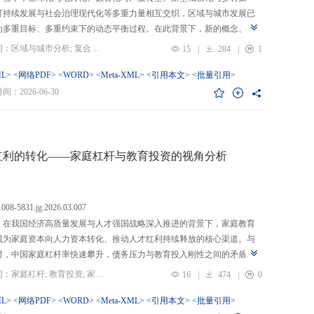
可持续发展与社会治理现代化等多重力量相互交织，区域与城市发展已
为多重目标、多重约束下的动态平衡过程。在此背景下，新的概念、新
、新的范围不断涌现，形成了以“A视角下的B”“面向A的B”“基于A的B”
关键词：区域与城市分析; 复合概念; “C-P-I”框架; 指标体系
15
|
284
|
1
式表现的交叉性复合概念。这些概念往往不是对既有概念的简单叠加，
蕴含了新的目标要求、关系规范或作用范围，代表了对区域与城市复杂
L>
<网络PDF>
<WORD>
<Meta-XML>
<引用本文>
<批量引用>
的新认知。然而，目前学术界对于这类复杂概念的综合评价研究相对滞
：2026-06-30
概念界定不够系统明确，未能充分揭示限定条件引入后的内涵转变或缺
操作性；指标体系构建相对主观，缺乏统一设计原则与构建范式，未能
概念子维度间的多维交叉属性；指标选择上不够完备有效，未全面覆盖
内涵关键方面，也缺乏系统检验。对此，文章提出区域与城市研究的“C-
红利的转化——家庭杠杆与教育投资的视角分析
I”框架，从三个维度对复合概念的综合评价体系进行系统分析：首先，在概
准界定方面，注重交叉性，即准确揭示概念由A与B及其子维度交互生成
质；注重针对性，即锚定概念所服务的特定场景、问题与核心关系；注
.1008-5831.jg.2026.03.007
致性，即确保概念界定与测量操作的逻辑统一。其次，在指标体系科学
：在我国经济高质量发展与人才强国战略深入推进的背景下，家庭教育
上，采用多维交叉原则，深入交叉单元层面进行刻画；层级分解原则，
成为家庭资本向人力资本转化、推动人才红利持续释放的核心渠道。与
从目的层到场景层、要素层、观测层、指标层和说明层的系统结构；应
时，中国家庭杠杆率快速攀升，债务压力与教育投入刚性之间的矛盾日
然一体原则，实现理论理想与现实测量的统一。最后，在具体指标可信
显，二者的互动关系直接关系到人力资本积累效率、教育公平与家庭金
关键词：家庭杠杆; 教育投资; 家庭资本; 家庭债务结构; CHFS
16
|
474
|
0
上，强调完备性，全面覆盖概念内涵；强调复合性，体现概念的交叉交
定。现有研究多聚焦家庭杠杆对总体消费的影响，较少深入剖析其对教
征；强调有效性，通过严格检验保障指标质量和指标体系稳健。这一框
资的作用机制，且普遍忽视家庭经济、社会、文化资本的综合调节效应
L>
<网络PDF>
<WORD>
<Meta-XML>
<引用本文>
<批量引用>
仅提供了评价复杂概念的工具，更蕴含促进复杂概念发现与再生产的机