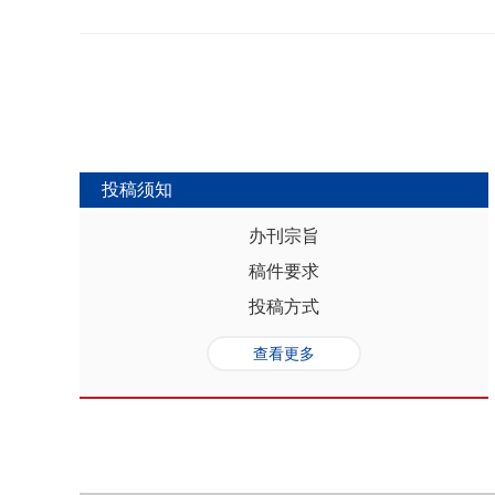
势，推动人口与经济系统内部均衡和外
合联动升级、毗邻区域协作防止规模性
量发展提供坚实的人口基础和支撑，其基
略为新发展格局下毗邻省际协作治理提
“红利”，具有系统性、阶段性、统一
助于提高行政区划体制下省际协作治理
模、年龄结构、综合素质、空间分布等
理中促进全国统一大市场建设和区域
管当前依然存在人口综合红利释放的现
向互动关系，利用人口现有优势和人口
创新、协调、绿色、开放和共享发展中
中，既要立足当下人口负增长的现实，
投稿须知
放眼未来人口发展趋势，积极挖掘、培
红利和人口合理分布红利，以相关政策
办刊宗旨
展符合创新、协调、绿色、开放、共享
稿件要求
势性特征和高质量发展的目标任务，通
育强国建设、优化城镇格局体系，以人
投稿方式
化。
查看更多