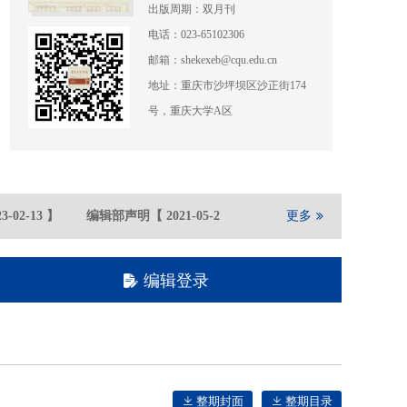
出版周期：双月刊
电话：023-65102306
邮箱：shekexeb@cqu.edu.cn
地址：重庆市沙坪坝区沙正街174
号，重庆大学A区
-02
-13
】
编辑部声明
【
2021-05
-21
】
重庆大学期刊社在全国高
更多
编辑登录
整期封面
整期目录