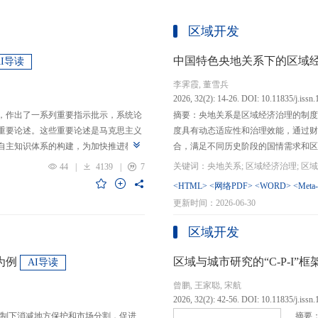
区域开发
中国特色央地关系下的区域
AI导读
李霁霞, 董雪兵
2026, 32(2): 14-26. DOI: 10.11835/j.issn
，作出了一系列重要指示批示，系统论
摘要：央地关系是区域经济治理的制度
重要论述。这些重要论述是马克思主义
度具有动态适应性和治理效能，通过财
自主知识体系的构建，为加快推进教育
合，满足不同历史阶段的国情需求和区
创性贡献。这些原创性贡献主要体现
制，引导区域竞争策略转变，包括竞争标
44
|
4139
|
7
定位，从政治价值、经济价值、文化价
生”转向“基本公共服务均等化”，发展
<HTML>
<网络PDF>
<WORD>
<Meta
”的战略问题；第二，从认识论角度赋
提升区域经济治理效率。另一方面，中
更新时间：2026-06-30
本任务、时代使命、最终目的，创新性
域竞争激励的同时，降低区域合作成本
基本国情遵循教育规律，提出了深化教
等跨区域合作模式，实现国家治理和区
区域开发
选择、教育动力的激发、教育路径的规
的背景下，区域经济治理面临新形势与
题。
宜发展新质生产力、构建全国统一大市
为例
区域与城市研究的“C-P-I
AI导读
化探索，进一步丰富和完善中国特色区
曾鹏, 王家聪, 宋航
理支撑。
2026, 32(2): 42-56. DOI: 10.11835/j.issn
制下消减地方保护和市场分割，促进
摘要