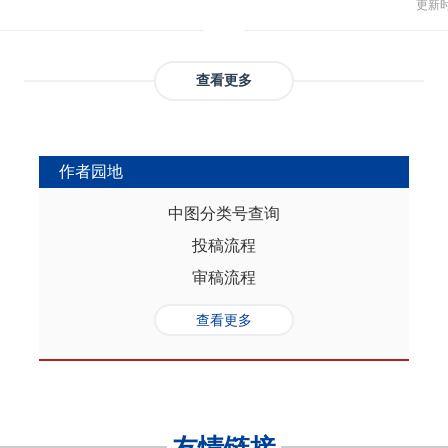
与多
部协调，为推动实现人口与经济高质
更新时间
返贫和城乡融合发展。这样的路径策
制，
（C
础是“人口”，关键是“综合”，核心在
供了系统性创新蓝本和行动方案，有
态、
育投
性的特征。从内在逻辑看，人口的总量规
效能和可持续性，亦能在省域开放治
提供
务风
是人口综合红利的重要组成部分，尽
协调发展。
查看更多
高会
实阻碍，但应立足于人口与经济的双
债样
转变机遇，充分发挥人口因素在助推
调节
的积极作用。在中国式现代化进程
弱，
充分挖掘和利用现有人口条件，也要
作者园地
赖。
育人口结构优化红利、人口素质提升
的家
制度的调整完善为路径，引导人口发
中图分类号查询
以及
的理念需求，积极回应人口发展的趋
投稿流程
讨论
过进一步完善生育养老政策、推进教
务压
口与经济高质量发展支撑中国式现代
审稿流程
致教
负债
查看更多
家庭
累能
参考
证检
决策