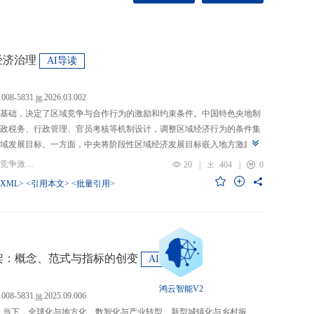
经济治理
AI导读
.1008-5831.jg.2026.03.002
基础，决定了区域竞争与合作行为的激励和约束条件。中国特色央地制
政税务、行政管理、官员考核等机制设计，调整区域经济行为的条件集
域发展目标。一方面，中央将阶段性区域经济发展目标嵌入地方激励机
的从“为增长而竞争”转向“为发展而竞争”，支出行为从“重建设、轻民
关键词：央地关系; 区域经济治理; 区域竞争激励; 跨区域合作
20
|
404
|
0
模式从“地方保护”转向“发挥比较优势”，以区域竞争激励和竞争策略优化
-XML>
<引用本文>
<批量引用>
央通过对口支援、一体化合作、主体功能区建设等制度安排，在保留区
，提高区域合作收益，形成优势互补、规模效益最大化、外部性内部化
域治理效率的统一。在区域经济格局深刻变革与国内发展目标转型升级
新挑战。未来区域经济治理研究应聚焦数字时代区域协调发展、因地制
场等重大现实问题，从新治理主体、新发展目标、新治理工具等维度深
”框架：概念、范式与指标的创变
AI导读
域经济治理理论体系，为新时代区域协调发展与区域高质量发展提供学
鸿云智能V2
.1008-5831.jg.2025.09.006
：当下，全球化与地方化、数智化与产业转型、新型城镇化与乡村振