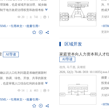
理策略，也是省域开放治理、城乡融
兴、
制于地方政府治理权责和政绩考核的
然成
日渐固化的地方利益，毗邻省际协作
的要求
20
|
741
|
1
为。新发展格局的提出及其坚持扩大
等形
市场的政策导向，为毗邻省际协作治
-XML>
<引用本文>
<批量引用>
而是
<HTM
略是构建新发展格局的内在要求和重
问题
更新时间
中国治理语境，整合性构建“共识—组
后：
，选取新时代西部大开发、成渝地区双
乏可
区域开发
政策机遇叠加的渝黔协作治理作为案
体现
，探析新发展格局下毗邻省际协作治
概念
径
家庭资本向人力资本和人才
AI导读
作治理是毗邻省（自治区、直辖市）
P-
AI导读
向，构建去中心化的协作组织制度，
念精
祝伟, 马千惠, 吴继煜
发展格局下毗邻省际协作治理的路径
的本
2026, 32(2): 70-86. DOI: 10.11835/j.issn
确认识人口红利问题是准确把握新时
际协作发展需要，以及市场主体和民
重一
摘要
新、协调、绿色、开放、共享的新发
共识，明确毗邻省际协作治理是省域
构建
投资
，也是审视人口综合红利的全新视
，统筹衔接国家战略政策与省域治理
建立
此同
红利理论是在发展基础、核心理念和
局，下好毗邻协作先行示范区创建、
然实
14
|
463
|
0
益凸
延伸和拓展，立足于我国新的历史方
后，激发横向平等协调、纵向垂直管理、
选择
融稳
质、分布等人口条件为基础，以新发
-XML>
<引用本文>
<批量引用>
牵住“牛鼻子”工程，着重优化开放协作
互特
育投
<HTM
调整从而培育、巩固和收获人口优
基本公共服务一体化，推动产业链整
架不