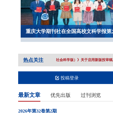
重庆大学期刊社在全国高校文科学报第
热点关注
《重庆大学学报（社会科学版）》关于启用新版投审稿系
投稿登录
最新文章
优先出版
过刊浏览
2026年
第32卷
第2期