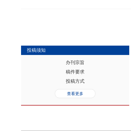
势，推动人口与经济系统内部均衡和外
合联动升级、毗邻区域协作防止规模性
量发展提供坚实的人口基础和支撑，其基
略为新发展格局下毗邻省际协作治理提
“红利”，具有系统性、阶段性、统一
助于提高行政区划体制下省际协作治理
模、年龄结构、综合素质、空间分布等
理中促进全国统一大市场建设和区域
管当前依然存在人口综合红利释放的现
向互动关系，利用人口现有优势和人口
创新、协调、绿色、开放和共享发展中
中，既要立足当下人口负增长的现实，
投稿须知
放眼未来人口发展趋势，积极挖掘、培
红利和人口合理分布红利，以相关政策
办刊宗旨
展符合创新、协调、绿色、开放、共享
稿件要求
势性特征和高质量发展的目标任务，通
育强国建设、优化城镇格局体系，以人
投稿方式
化。
查看更多