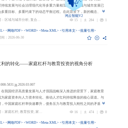
可持续发展与社会治理现代化等多重力量相互交织，区域与城市发展已
为多重目标、多重约束下的动态平衡过程。在此背景下，新的概念、新
鸿云智能V2
、新的范围不断涌现，形成了以“A视角下的B”“面向A的B”“基于A的B”
关键词：区域与城市分析; 复合概念; “C-P-I”框架; 指标体系
15
|
284
|
1
式表现的交叉性复合概念。这些概念往往不是对既有概念的简单叠加，
蕴含了新的目标要求、关系规范或作用范围，代表了对区域与城市复杂
L>
<网络PDF>
<WORD>
<Meta-XML>
<引用本文>
<批量引用>
的新认知。然而，目前学术界对于这类复杂概念的综合评价研究相对滞
：2026-06-30
概念界定不够系统明确，未能充分揭示限定条件引入后的内涵转变或缺
操作性；指标体系构建相对主观，缺乏统一设计原则与构建范式，未能
概念子维度间的多维交叉属性；指标选择上不够完备有效，未全面覆盖
内涵关键方面，也缺乏系统检验。对此，文章提出区域与城市研究的“C-
红利的转化——家庭杠杆与教育投资的视角分析
I”框架，从三个维度对复合概念的综合评价体系进行系统分析：首先，在概
准界定方面，注重交叉性，即准确揭示概念由A与B及其子维度交互生成
质；注重针对性，即锚定概念所服务的特定场景、问题与核心关系；注
.1008-5831.jg.2026.03.007
致性，即确保概念界定与测量操作的逻辑统一。其次，在指标体系科学
：在我国经济高质量发展与人才强国战略深入推进的背景下，家庭教育
上，采用多维交叉原则，深入交叉单元层面进行刻画；层级分解原则，
成为家庭资本向人力资本转化、推动人才红利持续释放的核心渠道。与
从目的层到场景层、要素层、观测层、指标层和说明层的系统结构；应
时，中国家庭杠杆率快速攀升，债务压力与教育投入刚性之间的矛盾日
然一体原则，实现理论理想与现实测量的统一。最后，在具体指标可信
显，二者的互动关系直接关系到人力资本积累效率、教育公平与家庭金
关键词：家庭杠杆; 教育投资; 家庭资本; 家庭债务结构; CHFS
16
|
474
|
0
上，强调完备性，全面覆盖概念内涵；强调复合性，体现概念的交叉交
定。现有研究多聚焦家庭杠杆对总体消费的影响，较少深入剖析其对教
征；强调有效性，通过严格检验保障指标质量和指标体系稳健。这一框
资的作用机制，且普遍忽视家庭经济、社会、文化资本的综合调节效应
L>
<网络PDF>
<WORD>
<Meta-XML>
<引用本文>
<批量引用>
仅提供了评价复杂概念的工具，更蕴含促进复杂概念发现与再生产的机