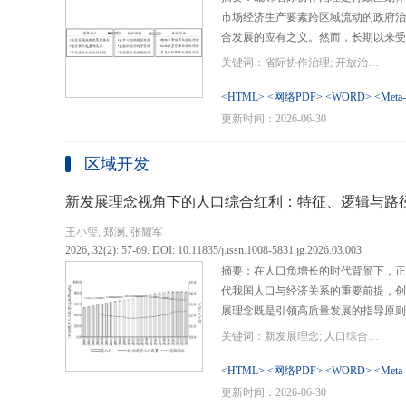
市场经济生产要素跨区域流动的政府治
合发展的应有之义。然而，长期以来受
行政区划界限，以及竞争性发展博弈中
关键词：省际协作治理; 开放治理; 行政区划; 统一大市场; 新发展格局
治理成了政府治理盲区或选择性自主行
内需、畅通经济循环、建设全国统一大
<HTML>
<网络PDF>
<WORD>
<Meta
理提供了新的机遇，借此探析其路径策
更新时间：2026-06-30
要议题。文章借鉴协作治理理论，结合
织—行动”毗邻省际协作治理分析框架
区域开发
城经济圈建设、支持贵州闯新路等多重
例，采用半结构化访谈法收集数据资料
新发展理念视角下的人口综合红利：特征、逻辑与路
理的路径策略。研究表明，毗邻省际协
王小玺, 郑澜, 张耀军
的利益相关主体以协作共识为基础和导
2026, 32(2): 57-69. DOI: 10.11835/j.issn.1008-5831.jg.2026.03.003
达成多向度的系统性治理行动过程。新
摘要：在人口负增长的时代背景下，正
策略首先是厘清国家战略政策要求、省
代我国人口与经济关系的重要前提，创
众期望，凝聚利益相关主体的协作治理
展理念既是引领高质量发展的指导原则
开放治理必须积极作为的必答题。其次
角。从内涵特征看，新时代的人口综合
规划，构建去中心化的组织结构总体布
关键词：新发展理念; 人口综合红利; 高质量发展; 人口政策; 中国式现代化
价值追求等方面对传统人口红利理论的
自组织组团协作开发的“先手棋”。最
位和发展进程，以人口数量、结构、素
<HTML>
<网络PDF>
<WORD>
<Meta
网络协同治理的比较优势和互补功能，
展理念为导向，通过政策措施的适应性
更新时间：2026-06-30
机制和生态共保联治，促进基础设施和