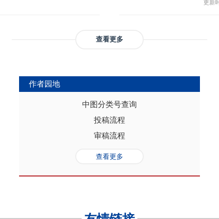
与多
部协调，为推动实现人口与经济高质
更新时间
返贫和城乡融合发展。这样的路径策
制，
（C
础是“人口”，关键是“综合”，核心在
供了系统性创新蓝本和行动方案，有
态、
育投
性的特征。从内在逻辑看，人口的总量规
效能和可持续性，亦能在省域开放治
提供
务风
是人口综合红利的重要组成部分，尽
协调发展。
查看更多
高会
实阻碍，但应立足于人口与经济的双
债样
转变机遇，充分发挥人口因素在助推
调节
的积极作用。在中国式现代化进程
弱，
充分挖掘和利用现有人口条件，也要
作者园地
赖。
育人口结构优化红利、人口素质提升
的家
制度的调整完善为路径，引导人口发
中图分类号查询
以及
的理念需求，积极回应人口发展的趋
投稿流程
讨论
过进一步完善生育养老政策、推进教
务压
口与经济高质量发展支撑中国式现代
审稿流程
致教
负债
查看更多
家庭
累能
参考
证检
决策