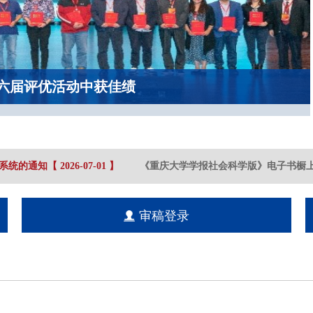
六届评优活动中获佳绩
统的通知
【
2026-07
-01
】
《重庆大学学报社会科学版》电子书橱上
审稿登录