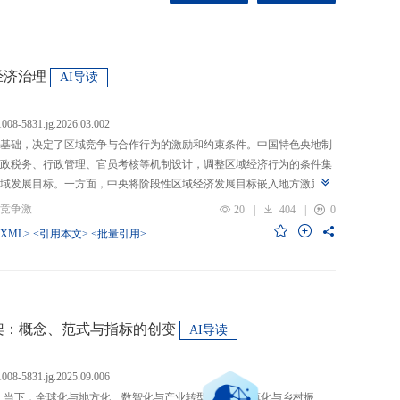
经济治理
AI导读
.1008-5831.jg.2026.03.002
基础，决定了区域竞争与合作行为的激励和约束条件。中国特色央地制
政税务、行政管理、官员考核等机制设计，调整区域经济行为的条件集
域发展目标。一方面，中央将阶段性区域经济发展目标嵌入地方激励机
的从“为增长而竞争”转向“为发展而竞争”，支出行为从“重建设、轻民
关键词：央地关系; 区域经济治理; 区域竞争激励; 跨区域合作
20
|
404
|
0
模式从“地方保护”转向“发挥比较优势”，以区域竞争激励和竞争策略优化
-XML>
<引用本文>
<批量引用>
央通过对口支援、一体化合作、主体功能区建设等制度安排，在保留区
，提高区域合作收益，形成优势互补、规模效益最大化、外部性内部化
域治理效率的统一。在区域经济格局深刻变革与国内发展目标转型升级
新挑战。未来区域经济治理研究应聚焦数字时代区域协调发展、因地制
场等重大现实问题，从新治理主体、新发展目标、新治理工具等维度深
”框架：概念、范式与指标的创变
AI导读
域经济治理理论体系，为新时代区域协调发展与区域高质量发展提供学
.1008-5831.jg.2025.09.006
：当下，全球化与地方化、数智化与产业转型、新型城镇化与乡村振