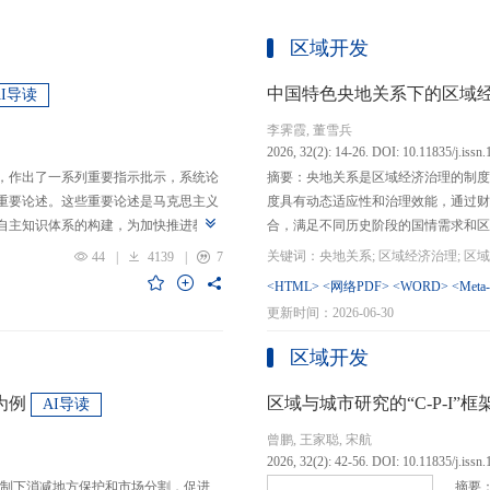
区域开发
中国特色央地关系下的区域
AI导读
李霁霞, 董雪兵
2026, 32(2): 14-26. DOI: 10.11835/j.issn
，作出了一系列重要指示批示，系统论
摘要：央地关系是区域经济治理的制度
重要论述。这些重要论述是马克思主义
度具有动态适应性和治理效能，通过财
自主知识体系的构建，为加快推进教育
合，满足不同历史阶段的国情需求和区
创性贡献。这些原创性贡献主要体现
制，引导区域竞争策略转变，包括竞争标
44
|
4139
|
7
定位，从政治价值、经济价值、文化价
生”转向“基本公共服务均等化”，发展
<HTML>
<网络PDF>
<WORD>
<Meta
”的战略问题；第二，从认识论角度赋
提升区域经济治理效率。另一方面，中
更新时间：2026-06-30
本任务、时代使命、最终目的，创新性
域竞争激励的同时，降低区域合作成本
基本国情遵循教育规律，提出了深化教
等跨区域合作模式，实现国家治理和区
区域开发
选择、教育动力的激发、教育路径的规
的背景下，区域经济治理面临新形势与
题。
宜发展新质生产力、构建全国统一大市
为例
区域与城市研究的“C-P-I
AI导读
化探索，进一步丰富和完善中国特色区
曾鹏, 王家聪, 宋航
理支撑。
2026, 32(2): 42-56. DOI: 10.11835/j.issn
制下消减地方保护和市场分割，促进
摘要