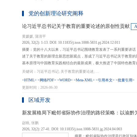
党的创新理论研究阐释
论习近平总书记关于教育的重要论述的原创性贡献
黄媛媛, 蒲清平
2026, 32(2): 1-13. DOI: 10.11835/j.issn.1008-5831.pj.2024.12.011
摘要：党的十八大以来，习近平总书记围绕教育发表了一系列重要讲话
述了关于教育的新理念新思想新观点，形成了习近平总书记关于教育的
基本原理与中国教育实践相结合的最新成果，极大推进了中国特色教育
现代化、建设教育强国提供了强大思想武器和行动指南，作出了重大原
关键词：习近平总书记; 关于教育的重要论述; 教育强国; 《论教育》; 教育新质生产力; 教育人工智能
在：第一，从价值论角度明确了教育在党和国家事业发展全局中的战略
<HTML>
<网络PDF>
<WORD>
<Meta-XML>
<引用本文>
<批量引用>
值、社会价值、创新价值等五个方面创新性回答了新时代“为什么办教育
更新时间：2026-06-30
予了新时代教育发展的多重内涵，深刻揭示其根本性质、根本保证、根
回答了新时代“办什么样的教育”的根本问题；第三，从方法论角度立足
区域开发
育改革创新的总体思路和战略部署，涵盖教育地位的确立、教育道路的
划以及教育主体的培育，创新性回答了新时代“怎么办教育”的实践问
新发展格局下毗邻省际协作治理的路径策略：以渝黔
赵映, 张鹏
2026, 32(2): 27-41. DOI: 10.11835/j.issn.1008-5831.jg.2024.04.003
摘要：毗邻省际协作治理是行政区划体