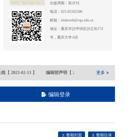
出版周期：双月刊
电话：023-65102306
邮箱：shekexeb@cqu.edu.cn
地址：重庆市沙坪坝区沙正街174
号，重庆大学A区
线
【
2023-02
-13
】
编辑部声明
【
2021-05
-21
】
更多
重庆大学期刊社
编辑登录
整期封面
整期目录