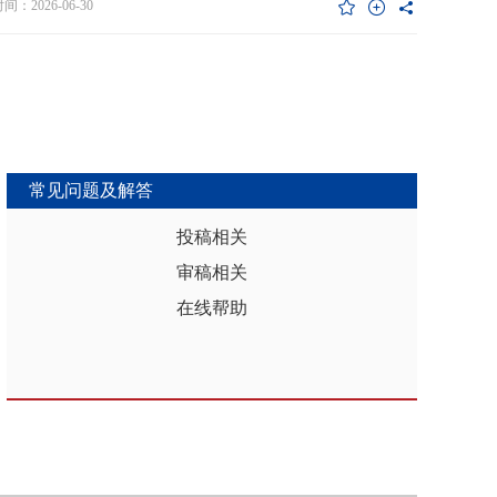
维度异质性特征。基于此，文章利用2017年和2019年中国家庭金融调查
：2026-06-30
能够推动区域分析从传统的、相对静态的、单一维度的模式，向更加动
HFS）数据构建混合截面样本，采用固定效应模型检验家庭杠杆对家庭教
整合、精准把握复杂性的新阶段迈进，为深化区域认知、服务区域实践
资的影响效应，为优化家庭财务决策、完善公共教育政策与防控家庭债
更有效的理论武器和方法论支撑。
险提供实证依据。实证结果表明：第一，从全样本层面看，家庭杠杆升
增加教育投资，这一结论在替换核心变量度量方式、剔除无子女与无负
本、采用区域杠杆均值作为工具变量处理内生性后依然稳健。第二，从
作用看，家庭杠杆对教育投资的正向作用会随着家庭资本的增加而削
表明资本充裕家庭可依靠自有资源满足教育需求，降低对债务融资的依
常见问题及解答
第三，异质性分析结果显示，债务多元化水平较低、主要依赖内源融资
庭、子女数量在三孩及以上、数字化水平较高的家庭、位于中西部地区
投稿相关
城镇的家庭在杠杆上升时更倾向于增加更多的教育投资。第四，进一步
审稿相关
后发现，家庭杠杆与教育投资之间存在倒“U”型的非线性关系，当家庭财
力较轻时，杠杆上升会促使家庭增加教育投入，但财务负担过重时则导
在线帮助
育支出削减，说明适度杠杆可缓解流动性约束并支撑教育投入，而过度
引发的财务压力会显著削减教育支出。基于实证研究结果，文章从引导
进行理性的教育投资规划、提升公共教育资源质量、增强家庭的资本积
力和多元化融资渠道以及构建精准化教育支持政策体系四个角度提出可
的政策优化建议。文章聚焦家庭资本向人力资本转化的路径，拓展并实
验了家庭杠杆影响教育投资的理论框架，凸显家庭杠杆背景下教育投资
的异质性，为理解家庭在经济压力下的教育投资决策提供新视角。