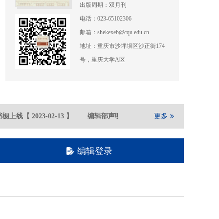
出版周期：双月刊
电话：023-65102306
邮箱：shekexeb@cqu.edu.cn
地址：重庆市沙坪坝区沙正街174
号，重庆大学A区
橱上线
【
2023-02
-13
】
编辑部声明
【
2021-05
-21
更多
】
重庆大学期
编辑登录