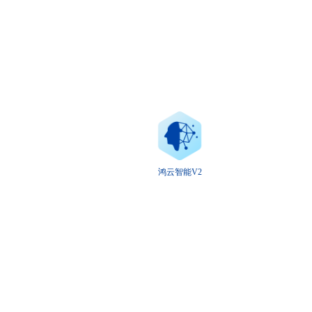
鸿云智能V2