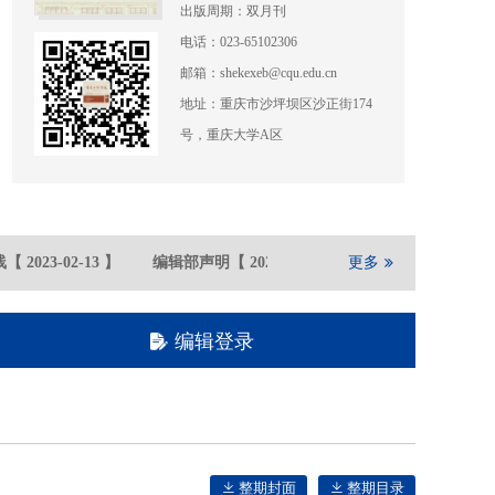
出版周期：双月刊
电话：023-65102306
邮箱：shekexeb@cqu.edu.cn
地址：重庆市沙坪坝区沙正街174
号，重庆大学A区
【
2023-02
-13
】
编辑部声明
【
2021-05
-21
】
更多
重庆大学期刊社在
编辑登录
整期封面
整期目录