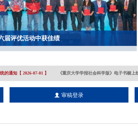
六届评优活动中获佳绩
的通知
【
2026-07
-01
】
《重庆大学学报社会科学版》电子书橱上线
审稿登录