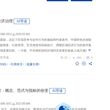
经济治理
AI导读
.1008-5831.jg.2026.03.002
基础，决定了区域竞争与合作行为的激励和约束条件。中国特色央地制
政税务、行政管理、官员考核等机制设计，调整区域经济行为的条件集
域发展目标。一方面，中央将阶段性区域经济发展目标嵌入地方激励机
的从“为增长而竞争”转向“为发展而竞争”，支出行为从“重建设、轻民
关键词：央地关系; 区域经济治理; 区域竞争激励; 跨区域合作
20
|
404
|
0
模式从“地方保护”转向“发挥比较优势”，以区域竞争激励和竞争策略优化
-XML>
<引用本文>
<批量引用>
央通过对口支援、一体化合作、主体功能区建设等制度安排，在保留区
，提高区域合作收益，形成优势互补、规模效益最大化、外部性内部化
域治理效率的统一。在区域经济格局深刻变革与国内发展目标转型升级
新挑战。未来区域经济治理研究应聚焦数字时代区域协调发展、因地制
场等重大现实问题，从新治理主体、新发展目标、新治理工具等维度深
”框架：概念、范式与指标的创变
AI导读
域经济治理理论体系，为新时代区域协调发展与区域高质量发展提供学
.1008-5831.jg.2025.09.006
：当下，全球化与地方化、数智化与产业转型、新型城镇化与乡村振