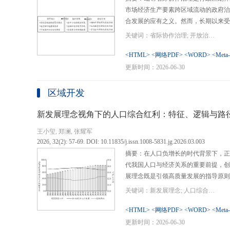
市场经济生产要素跨区域流动的政府治
合发展的应有之义。然而，长期以来受
行政区划界限，以及竞争性发展博弈中
关键词：省际协作治理; 开放治理; 行政区划; 统一大市场; 新发展格局
治理成了政府治理盲区或选择性自主行
内需、畅通经济循环、建设全国统一大
<HTML>
<网络PDF>
<WORD>
<Meta
理提供了新的机遇，借此探析其路径策
更新时间：2026-06-30
要议题。文章借鉴协作治理理论，结合
织—行动”毗邻省际协作治理分析框架
区域开发
城经济圈建设、支持贵州闯新路等多重
例，采用半结构化访谈法收集数据资料
新发展理念视角下的人口综合红利：特征、逻辑与路
理的路径策略。研究表明，毗邻省际协
王小玺, 郑澜, 张耀军
的利益相关主体以协作共识为基础和导
2026, 32(2): 57-69. DOI: 10.11835/j.issn.1008-5831.jg.2026.03.003
达成多向度的系统性治理行动过程。新
摘要：在人口负增长的时代背景下，正
策略首先是厘清国家战略政策要求、省
代我国人口与经济关系的重要前提，创
众期望，凝聚利益相关主体的协作治理
展理念既是引领高质量发展的指导原则
开放治理必须积极作为的必答题。其次
角。从内涵特征看，新时代的人口综合
规划，构建去中心化的组织结构总体布
关键词：新发展理念; 人口综合红利; 高质量发展; 人口政策; 中国式现代化
价值追求等方面对传统人口红利理论的
自组织组团协作开发的“先手棋”。最
位和发展进程，以人口数量、结构、素
<HTML>
<网络PDF>
<WORD>
<Meta
网络协同治理的比较优势和互补功能，
展理念为导向，通过政策措施的适应性
更新时间：2026-06-30
机制和生态共保联治，促进基础设施和