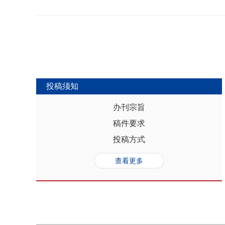
势，推动人口与经济系统内部均衡和外
合联动升级、毗邻区域协作防止规模性
量发展提供坚实的人口基础和支撑，其基
略为新发展格局下毗邻省际协作治理提
“红利”，具有系统性、阶段性、统一
助于提高行政区划体制下省际协作治理
模、年龄结构、综合素质、空间分布等
理中促进全国统一大市场建设和区域
管当前依然存在人口综合红利释放的现
向互动关系，利用人口现有优势和人口
创新、协调、绿色、开放和共享发展中
中，既要立足当下人口负增长的现实，
投稿须知
放眼未来人口发展趋势，积极挖掘、培
红利和人口合理分布红利，以相关政策
办刊宗旨
展符合创新、协调、绿色、开放、共享
稿件要求
势性特征和高质量发展的目标任务，通
育强国建设、优化城镇格局体系，以人
投稿方式
化。
查看更多