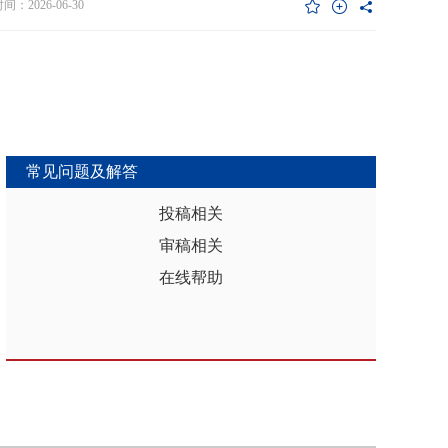
维度异质性特征。基于此，文章利用2017年和2019年中国家庭金融调查
：2026-06-30
能够推动区域分析从传统的、相对静态的、单一维度的模式，向更加动
HFS）数据构建混合截面样本，采用固定效应模型检验家庭杠杆对家庭教
整合、精准把握复杂性的新阶段迈进，为深化区域认知、服务区域实践
资的影响效应，为优化家庭财务决策、完善公共教育政策与防控家庭债
更有效的理论武器和方法论支撑。
险提供实证依据。实证结果表明：第一，从全样本层面看，家庭杠杆升
增加教育投资，这一结论在替换核心变量度量方式、剔除无子女与无负
本、采用区域杠杆均值作为工具变量处理内生性后依然稳健。第二，从
作用看，家庭杠杆对教育投资的正向作用会随着家庭资本的增加而削
表明资本充裕家庭可依靠自有资源满足教育需求，降低对债务融资的依
常见问题及解答
第三，异质性分析结果显示，债务多元化水平较低、主要依赖内源融资
庭、子女数量在三孩及以上、数字化水平较高的家庭、位于中西部地区
投稿相关
城镇的家庭在杠杆上升时更倾向于增加更多的教育投资。第四，进一步
审稿相关
后发现，家庭杠杆与教育投资之间存在倒“U”型的非线性关系，当家庭财
力较轻时，杠杆上升会促使家庭增加教育投入，但财务负担过重时则导
在线帮助
育支出削减，说明适度杠杆可缓解流动性约束并支撑教育投入，而过度
引发的财务压力会显著削减教育支出。基于实证研究结果，文章从引导
进行理性的教育投资规划、提升公共教育资源质量、增强家庭的资本积
力和多元化融资渠道以及构建精准化教育支持政策体系四个角度提出可
的政策优化建议。文章聚焦家庭资本向人力资本转化的路径，拓展并实
验了家庭杠杆影响教育投资的理论框架，凸显家庭杠杆背景下教育投资
的异质性，为理解家庭在经济压力下的教育投资决策提供新视角。