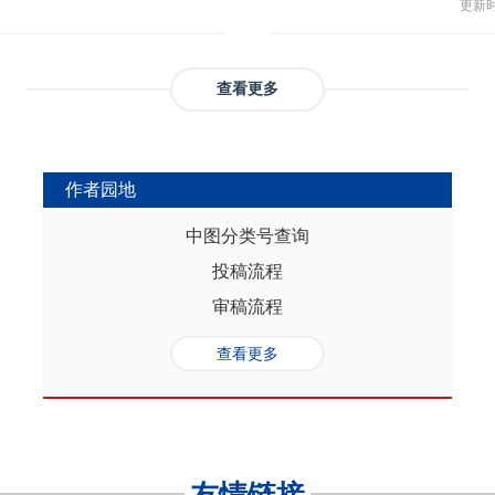
与多
部协调，为推动实现人口与经济高质
更新时间
返贫和城乡融合发展。这样的路径策
制，
（C
础是“人口”，关键是“综合”，核心在
供了系统性创新蓝本和行动方案，有
态、
育投
性的特征。从内在逻辑看，人口的总量规
效能和可持续性，亦能在省域开放治
提供
务风
是人口综合红利的重要组成部分，尽
协调发展。
查看更多
高会
实阻碍，但应立足于人口与经济的双
债样
转变机遇，充分发挥人口因素在助推
调节
的积极作用。在中国式现代化进程
弱，
充分挖掘和利用现有人口条件，也要
作者园地
赖。
育人口结构优化红利、人口素质提升
的家
制度的调整完善为路径，引导人口发
中图分类号查询
以及
的理念需求，积极回应人口发展的趋
投稿流程
讨论
过进一步完善生育养老政策、推进教
务压
口与经济高质量发展支撑中国式现代
审稿流程
致教
负债
查看更多
家庭
累能
参考
证检
决策