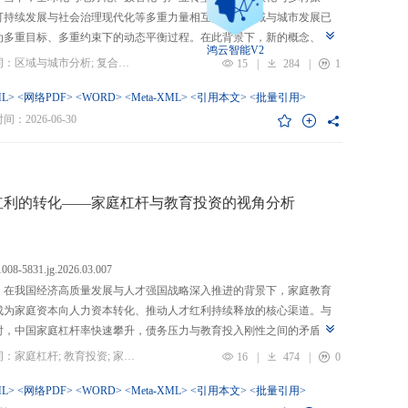
可持续发展与社会治理现代化等多重力量相互交织，区域与城市发展已
为多重目标、多重约束下的动态平衡过程。在此背景下，新的概念、新
鸿云智能V2
、新的范围不断涌现，形成了以“A视角下的B”“面向A的B”“基于A的B”
关键词：区域与城市分析; 复合概念; “C-P-I”框架; 指标体系
15
|
284
|
1
式表现的交叉性复合概念。这些概念往往不是对既有概念的简单叠加，
蕴含了新的目标要求、关系规范或作用范围，代表了对区域与城市复杂
L>
<网络PDF>
<WORD>
<Meta-XML>
<引用本文>
<批量引用>
的新认知。然而，目前学术界对于这类复杂概念的综合评价研究相对滞
：2026-06-30
概念界定不够系统明确，未能充分揭示限定条件引入后的内涵转变或缺
操作性；指标体系构建相对主观，缺乏统一设计原则与构建范式，未能
概念子维度间的多维交叉属性；指标选择上不够完备有效，未全面覆盖
内涵关键方面，也缺乏系统检验。对此，文章提出区域与城市研究的“C-
红利的转化——家庭杠杆与教育投资的视角分析
I”框架，从三个维度对复合概念的综合评价体系进行系统分析：首先，在概
准界定方面，注重交叉性，即准确揭示概念由A与B及其子维度交互生成
质；注重针对性，即锚定概念所服务的特定场景、问题与核心关系；注
.1008-5831.jg.2026.03.007
致性，即确保概念界定与测量操作的逻辑统一。其次，在指标体系科学
：在我国经济高质量发展与人才强国战略深入推进的背景下，家庭教育
上，采用多维交叉原则，深入交叉单元层面进行刻画；层级分解原则，
成为家庭资本向人力资本转化、推动人才红利持续释放的核心渠道。与
从目的层到场景层、要素层、观测层、指标层和说明层的系统结构；应
时，中国家庭杠杆率快速攀升，债务压力与教育投入刚性之间的矛盾日
然一体原则，实现理论理想与现实测量的统一。最后，在具体指标可信
显，二者的互动关系直接关系到人力资本积累效率、教育公平与家庭金
关键词：家庭杠杆; 教育投资; 家庭资本; 家庭债务结构; CHFS
16
|
474
|
0
上，强调完备性，全面覆盖概念内涵；强调复合性，体现概念的交叉交
定。现有研究多聚焦家庭杠杆对总体消费的影响，较少深入剖析其对教
征；强调有效性，通过严格检验保障指标质量和指标体系稳健。这一框
资的作用机制，且普遍忽视家庭经济、社会、文化资本的综合调节效应
L>
<网络PDF>
<WORD>
<Meta-XML>
<引用本文>
<批量引用>
仅提供了评价复杂概念的工具，更蕴含促进复杂概念发现与再生产的机