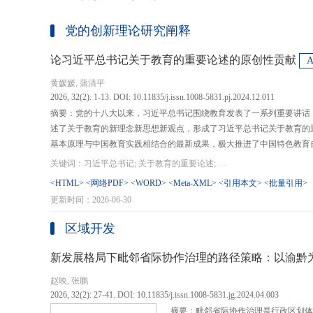
党的创新理论研究阐释
论习近平总书记关于教育的重要论述的原创性贡献
黄媛媛, 蒲清平
2026, 32(2): 1-13. DOI: 10.11835/j.issn.1008-5831.pj.2024.12.011
摘要：党的十八大以来，习近平总书记围绕教育发表了一系列重要讲话
述了关于教育的新理念新思想新观点，形成了习近平总书记关于教育的
基本原理与中国教育实践相结合的最新成果，极大推进了中国特色教育
现代化、建设教育强国提供了强大思想武器和行动指南，作出了重大原
关键词：习近平总书记; 关于教育的重要论述; 教育强国; 《论教育》; 教育新质生产力; 教育人工智能
在：第一，从价值论角度明确了教育在党和国家事业发展全局中的战略
<HTML>
<网络PDF>
<WORD>
<Meta-XML>
<引用本文>
<批量引用>
值、社会价值、创新价值等五个方面创新性回答了新时代“为什么办教育
更新时间：2026-06-30
予了新时代教育发展的多重内涵，深刻揭示其根本性质、根本保证、根
回答了新时代“办什么样的教育”的根本问题；第三，从方法论角度立足
区域开发
育改革创新的总体思路和战略部署，涵盖教育地位的确立、教育道路的
划以及教育主体的培育，创新性回答了新时代“怎么办教育”的实践问
新发展格局下毗邻省际协作治理的路径策略：以渝黔
赵映, 张鹏
2026, 32(2): 27-41. DOI: 10.11835/j.issn.1008-5831.jg.2024.04.003
摘要：毗邻省际协作治理是行政区划体