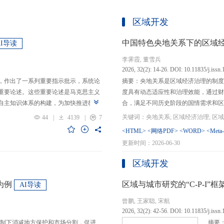
区域开发
中国特色央地关系下的区域
AI导读
李霁霞, 董雪兵
2026, 32(2): 14-26. DOI: 10.11835/j.issn
，作出了一系列重要指示批示，系统论
摘要：央地关系是区域经济治理的制度
重要论述。这些重要论述是马克思主义
度具有动态适应性和治理效能，通过财
自主知识体系的构建，为加快推进教育
合，满足不同历史阶段的国情需求和区
创性贡献。这些原创性贡献主要体现
制，引导区域竞争策略转变，包括竞争标
44
|
4139
|
7
定位，从政治价值、经济价值、文化价
生”转向“基本公共服务均等化”，发展
<HTML>
<网络PDF>
<WORD>
<Meta
”的战略问题；第二，从认识论角度赋
提升区域经济治理效率。另一方面，中
更新时间：2026-06-30
本任务、时代使命、最终目的，创新性
域竞争激励的同时，降低区域合作成本
基本国情遵循教育规律，提出了深化教
等跨区域合作模式，实现国家治理和区
区域开发
选择、教育动力的激发、教育路径的规
的背景下，区域经济治理面临新形势与
题。
宜发展新质生产力、构建全国统一大市
为例
区域与城市研究的“C-P-I
AI导读
化探索，进一步丰富和完善中国特色区
曾鹏, 王家聪, 宋航
理支撑。
2026, 32(2): 42-56. DOI: 10.11835/j.issn
制下消减地方保护和市场分割，促进
摘要