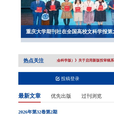
重庆大学期刊社在全国高校文科学报第
热点关注
《重庆大学学报（社会科学版）》关于启用新版投审稿系统
投稿登录
最新文章
优先出版
过刊浏览
2026年
第32卷
第2期