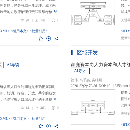
理策略，也是省域开放治理、城乡融
兴、
制于地方政府治理权责和政绩考核的
然成
日渐固化的地方利益，毗邻省际协作
的要求
20
|
741
|
1
为。新发展格局的提出及其坚持扩大
等形
市场的政策导向，为毗邻省际协作治
-XML>
<引用本文>
<批量引用>
而是
<HTM
略是构建新发展格局的内在要求和重
问题
更新时间
中国治理语境，整合性构建“共识—组
后：
，选取新时代西部大开发、成渝地区双
乏可
区域开发
政策机遇叠加的渝黔协作治理作为案
体现
，探析新发展格局下毗邻省际协作治
概念
径
家庭资本向人力资本和人才
AI导读
作治理是毗邻省（自治区、直辖市）
P-
AI导读
向，构建去中心化的协作组织制度，
念精
祝伟, 马千惠, 吴继煜
发展格局下毗邻省际协作治理的路径
的本
2026, 32(2): 70-86. DOI: 10.11835/j.issn
确认识人口红利问题是准确把握新时
际协作发展需要，以及市场主体和民
重一
摘要
新、协调、绿色、开放、共享的新发
共识，明确毗邻省际协作治理是省域
构建
投资
，也是审视人口综合红利的全新视
，统筹衔接国家战略政策与省域治理
建立
此同
红利理论是在发展基础、核心理念和
局，下好毗邻协作先行示范区创建、
然实
14
|
463
|
0
益凸
延伸和拓展，立足于我国新的历史方
后，激发横向平等协调、纵向垂直管理、
选择
融稳
质、分布等人口条件为基础，以新发
-XML>
<引用本文>
<批量引用>
牵住“牛鼻子”工程，着重优化开放协作
互特
育投
<HTM
调整从而培育、巩固和收获人口优
基本公共服务一体化，推动产业链整
架不