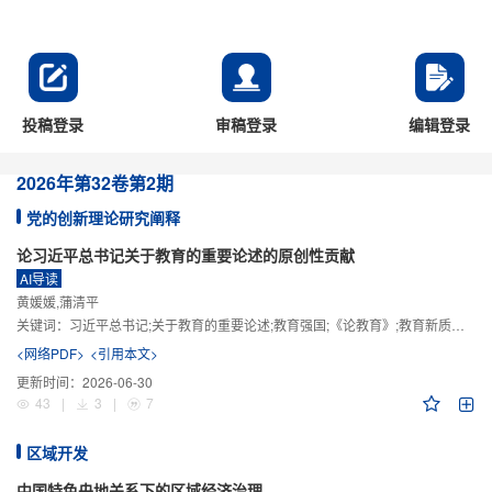
投稿登录
审稿登录
编辑登录
2026年
第32卷
第2期
党的创新理论研究阐释
论习近平总书记关于教育的重要论述的原创性贡献
AI导读
黄媛媛,蒲清平
关键词：
习近平总书记;关于教育的重要论述;教育强国;《论教育》;教育新质生产力;教育人工智能
<网络PDF>
<引用本文>
更新时间：
2026-06-30
43
|
3
|
7
区域开发
中国特色央地关系下的区域经济治理