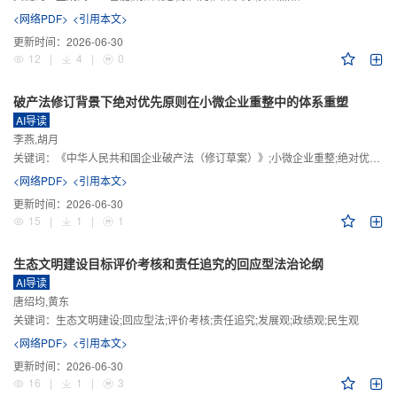
<网络PDF>
<引用本文>
更新时间：
2026-06-30
12
|
4
|
0
破产法修订背景下绝对优先原则在小微企业重整中的体系重塑
AI导读
李燕,胡月
关键词：
《中华人民共和国企业破产法（修订草案）》;小微企业重整;绝对优先原则;股东权益保留;预期可支配收入标准
<网络PDF>
<引用本文>
更新时间：
2026-06-30
15
|
1
|
1
生态文明建设目标评价考核和责任追究的回应型法治论纲
AI导读
唐绍均,黄东
关键词：
生态文明建设;回应型法;评价考核;责任追究;发展观;政绩观;民生观
<网络PDF>
<引用本文>
更新时间：
2026-06-30
16
|
1
|
3