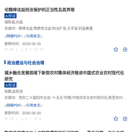
论精神法益刑法保护的正当性及其界限
AI导读
储陈城,刘森
关键词：
精神法益;物质性法益;刑法扩张;元宇宙;利益衡量
<网络PDF>
<引用本文>
更新时间：
2026-06-30
24
|
0
|
10
政治建设与社会治理
城乡融合发展视域下新型农村集体经济推进中国式农业农村现代化
研究
AI导读
徐鲲,赵昕翌
关键词：
党的二十届四中全会;“十五五”时期;中国式农业农村现代化;新型农村集体经济;城乡融合发展;新质生产力
<网络PDF>
<引用本文>
更新时间：
2026-06-30
15
|
0
|
4