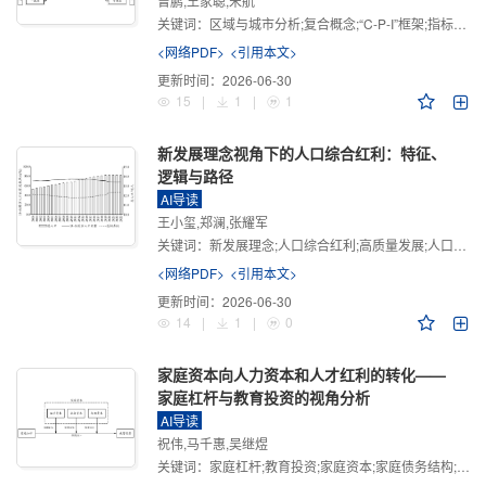
曾鹏,王家聪,宋航
关键词：
区域与城市分析;复合概念;“C-P-I”框架;指标体系
<网络PDF>
<引用本文>
更新时间：
2026-06-30
15
|
1
|
1
新发展理念视角下的人口综合红利：特征、
逻辑与路径
AI导读
王小玺,郑澜,张耀军
关键词：
新发展理念;人口综合红利;高质量发展;人口政策;中国式现代化
<网络PDF>
<引用本文>
更新时间：
2026-06-30
14
|
1
|
0
家庭资本向人力资本和人才红利的转化——
家庭杠杆与教育投资的视角分析
AI导读
祝伟,马千惠,吴继煜
关键词：
家庭杠杆;教育投资;家庭资本;家庭债务结构;CHFS