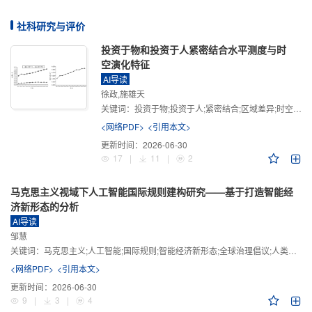
社科研究与评价
投资于物和投资于人紧密结合水平测度与时
空演化特征
AI导读
徐政,施雄天
关键词：
投资于物;投资于人;紧密结合;区域差异;时空演化
<网络PDF>
<引用本文>
更新时间：
2026-06-30
17
|
11
|
2
马克思主义视域下人工智能国际规则建构研究——基于打造智能经
济新形态的分析
AI导读
邹慧
关键词：
马克思主义;人工智能;国际规则;智能经济新形态;全球治理倡议;人类命运共同体
<网络PDF>
<引用本文>
更新时间：
2026-06-30
9
|
3
|
4