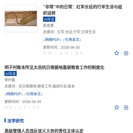
“非常”中的日常：红军长征的行军生活与组
织运转
AI导读
陈思覃
关键词：
红军;长征;行军;日常生活
<网络PDF>
<引用本文>
更新时间：
2026-06-30
53
|
13
|
0
明子村账本所见太岳抗日根据地基层粮食工作的制度化
AI导读
李叶鹏
关键词：
抗日根据地;粮食工作;基层社会;账本
<网络PDF>
<引用本文>
更新时间：
2026-06-30
9
|
3
|
0
法学研究
高级管理人员违反信义义务的责任主体认定