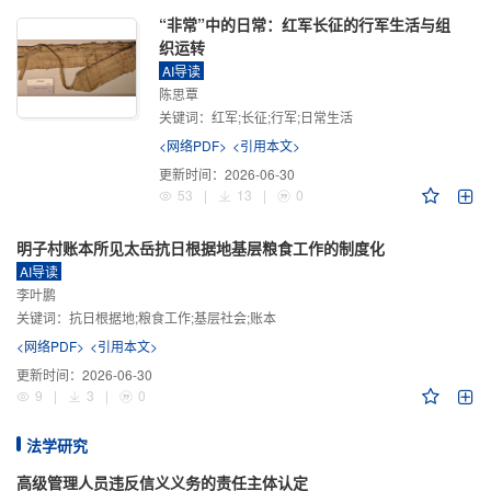
“非常”中的日常：红军长征的行军生活与组
织运转
AI导读
陈思覃
关键词：
红军;长征;行军;日常生活
<网络PDF>
<引用本文>
更新时间：
2026-06-30
53
|
13
|
0
明子村账本所见太岳抗日根据地基层粮食工作的制度化
AI导读
李叶鹏
关键词：
抗日根据地;粮食工作;基层社会;账本
<网络PDF>
<引用本文>
更新时间：
2026-06-30
9
|
3
|
0
法学研究
高级管理人员违反信义义务的责任主体认定