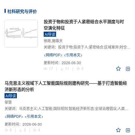
社科研究与评价
投资于物和投资于人紧密结合水平测度与时
空演化特征
AI导读
徐政,施雄天
关键词：
投资于物;投资于人;紧密结合;区域差异;时空演化
<网络PDF>
<引用本文>
更新时间：
2026-06-30
17
|
11
|
2
马克思主义视域下人工智能国际规则建构研究——基于打造智能经
济新形态的分析
AI导读
邹慧
关键词：
马克思主义;人工智能;国际规则;智能经济新形态;全球治理倡议;人类命运共同体
<网络PDF>
<引用本文>
更新时间：
2026-06-30
9
|
3
|
4