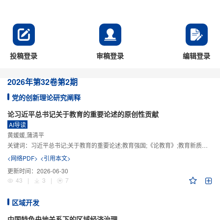
投稿登录
审稿登录
编辑登录
2026年
第32卷
第2期
党的创新理论研究阐释
论习近平总书记关于教育的重要论述的原创性贡献
AI导读
黄媛媛,蒲清平
关键词：
习近平总书记;关于教育的重要论述;教育强国;《论教育》;教育新质生产力;教育人工智能
<网络PDF>
<引用本文>
更新时间：
2026-06-30
43
|
3
|
7
区域开发
中国特色央地关系下的区域经济治理