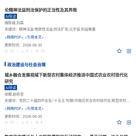
论精神法益刑法保护的正当性及其界限
AI导读
储陈城,刘森
关键词：
精神法益;物质性法益;刑法扩张;元宇宙;利益衡量
<网络PDF>
<引用本文>
更新时间：
2026-06-30
24
|
0
|
10
政治建设与社会治理
城乡融合发展视域下新型农村集体经济推进中国式农业农村现代化
研究
AI导读
徐鲲,赵昕翌
关键词：
党的二十届四中全会;“十五五”时期;中国式农业农村现代化;新型农村集体经济;城乡融合发展;新质生产力
<网络PDF>
<引用本文>
更新时间：
2026-06-30
15
|
0
|
4