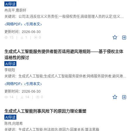
AI导读
冉克平,曹蔚轩
关键词：
公司法;违反信义义务责任;一般侵权责任;高级管理人员的认定;信义义务
<网络PDF>
<引用本文>
更新时间：
2026-06-30
15
|
1
|
0
生成式人工智能服务提供者能否适用避风港规则——基于侵权主体
适格性的探讨
AI导读
李晓阳
关键词：
生成式人工智能;生成式人工智能服务提供者;网络服务提供者;避风港规则;版权责任
<网络PDF>
<引用本文>
更新时间：
2026-06-30
14
|
14
|
0
生成式人工智能刑事风险下的原因力理论重塑
AI导读
陈伟,向珉希
关键词：
生成式人工智能;刑法观念;原因力;因果关系;算法黑箱