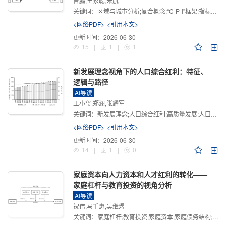
曾鹏,王家聪,宋航
关键词：
区域与城市分析;复合概念;“C-P-I”框架;指标体系
<网络PDF>
<引用本文>
更新时间：
2026-06-30
15
|
1
|
1
新发展理念视角下的人口综合红利：特征、
逻辑与路径
AI导读
王小玺,郑澜,张耀军
关键词：
新发展理念;人口综合红利;高质量发展;人口政策;中国式现代化
<网络PDF>
<引用本文>
更新时间：
2026-06-30
14
|
1
|
0
家庭资本向人力资本和人才红利的转化——
家庭杠杆与教育投资的视角分析
AI导读
祝伟,马千惠,吴继煜
关键词：
家庭杠杆;教育投资;家庭资本;家庭债务结构;CHFS