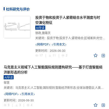
社科研究与评价
投资于物和投资于人紧密结合水平测度与时
空演化特征
AI导读
徐政,施雄天
关键词：
投资于物;投资于人;紧密结合;区域差异;时空演化
<网络PDF>
<引用本文>
更新时间：
2026-06-30
17
|
11
|
2
马克思主义视域下人工智能国际规则建构研究——基于打造智能经
济新形态的分析
AI导读
邹慧
关键词：
马克思主义;人工智能;国际规则;智能经济新形态;全球治理倡议;人类命运共同体
<网络PDF>
<引用本文>
更新时间：
2026-06-30
9
|
3
|
4