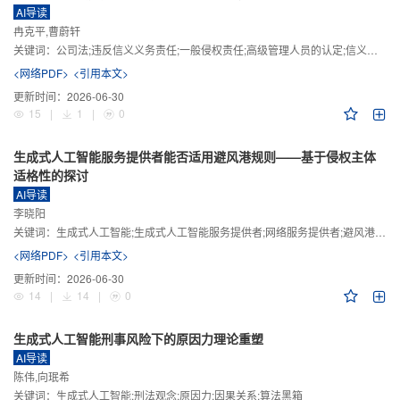
AI导读
冉克平,曹蔚轩
关键词：
公司法;违反信义义务责任;一般侵权责任;高级管理人员的认定;信义义务
<网络PDF>
<引用本文>
更新时间：
2026-06-30
15
|
1
|
0
生成式人工智能服务提供者能否适用避风港规则——基于侵权主体
适格性的探讨
AI导读
李晓阳
关键词：
生成式人工智能;生成式人工智能服务提供者;网络服务提供者;避风港规则;版权责任
<网络PDF>
<引用本文>
更新时间：
2026-06-30
14
|
14
|
0
生成式人工智能刑事风险下的原因力理论重塑
AI导读
陈伟,向珉希
关键词：
生成式人工智能;刑法观念;原因力;因果关系;算法黑箱