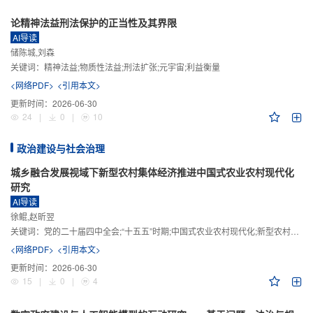
论精神法益刑法保护的正当性及其界限
AI导读
储陈城,刘森
关键词：
精神法益;物质性法益;刑法扩张;元宇宙;利益衡量
<网络PDF>
<引用本文>
更新时间：
2026-06-30
24
|
0
|
10
政治建设与社会治理
城乡融合发展视域下新型农村集体经济推进中国式农业农村现代化
研究
AI导读
徐鲲,赵昕翌
关键词：
党的二十届四中全会;“十五五”时期;中国式农业农村现代化;新型农村集体经济;城乡融合发展;新质生产力
<网络PDF>
<引用本文>
更新时间：
2026-06-30
15
|
0
|
4