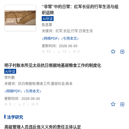
“非常”中的日常：红军长征的行军生活与组
织运转
AI导读
陈思覃
关键词：
红军;长征;行军;日常生活
<网络PDF>
<引用本文>
更新时间：
2026-06-30
53
|
13
|
0
明子村账本所见太岳抗日根据地基层粮食工作的制度化
AI导读
李叶鹏
关键词：
抗日根据地;粮食工作;基层社会;账本
<网络PDF>
<引用本文>
更新时间：
2026-06-30
9
|
3
|
0
法学研究
高级管理人员违反信义义务的责任主体认定