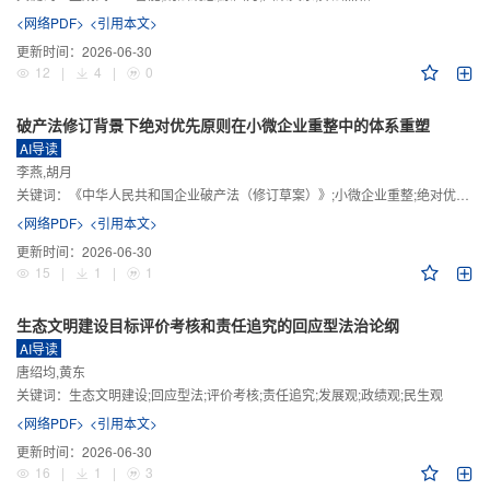
<网络PDF>
<引用本文>
更新时间：
2026-06-30
12
|
4
|
0
破产法修订背景下绝对优先原则在小微企业重整中的体系重塑
AI导读
李燕,胡月
关键词：
《中华人民共和国企业破产法（修订草案）》;小微企业重整;绝对优先原则;股东权益保留;预期可支配收入标准
<网络PDF>
<引用本文>
更新时间：
2026-06-30
15
|
1
|
1
生态文明建设目标评价考核和责任追究的回应型法治论纲
AI导读
唐绍均,黄东
关键词：
生态文明建设;回应型法;评价考核;责任追究;发展观;政绩观;民生观
<网络PDF>
<引用本文>
更新时间：
2026-06-30
16
|
1
|
3