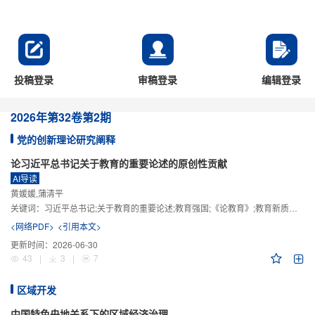
投稿登录
审稿登录
编辑登录
2026年
第32卷
第2期
党的创新理论研究阐释
论习近平总书记关于教育的重要论述的原创性贡献
AI导读
黄媛媛,蒲清平
关键词：
习近平总书记;关于教育的重要论述;教育强国;《论教育》;教育新质生产力;教育人工智能
<网络PDF>
<引用本文>
更新时间：
2026-06-30
43
|
3
|
7
区域开发
中国特色央地关系下的区域经济治理