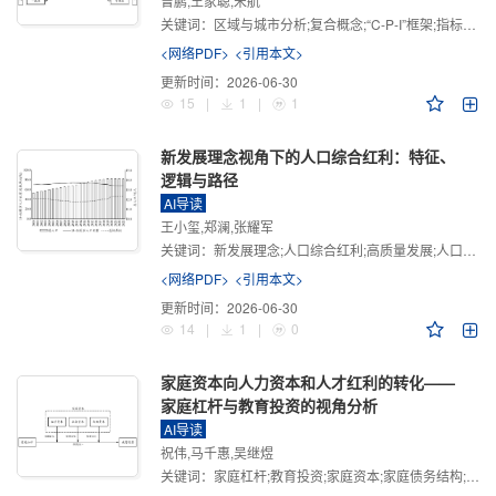
曾鹏,王家聪,宋航
关键词：
区域与城市分析;复合概念;“C-P-I”框架;指标体系
<网络PDF>
<引用本文>
更新时间：
2026-06-30
15
|
1
|
1
新发展理念视角下的人口综合红利：特征、
逻辑与路径
AI导读
王小玺,郑澜,张耀军
关键词：
新发展理念;人口综合红利;高质量发展;人口政策;中国式现代化
<网络PDF>
<引用本文>
更新时间：
2026-06-30
14
|
1
|
0
家庭资本向人力资本和人才红利的转化——
家庭杠杆与教育投资的视角分析
AI导读
祝伟,马千惠,吴继煜
关键词：
家庭杠杆;教育投资;家庭资本;家庭债务结构;CHFS