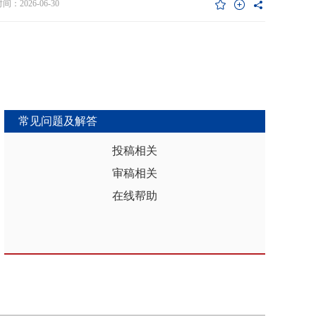
维度异质性特征。基于此，文章利用2017年和2019年中国家庭金融调查
：2026-06-30
能够推动区域分析从传统的、相对静态的、单一维度的模式，向更加动
HFS）数据构建混合截面样本，采用固定效应模型检验家庭杠杆对家庭教
整合、精准把握复杂性的新阶段迈进，为深化区域认知、服务区域实践
资的影响效应，为优化家庭财务决策、完善公共教育政策与防控家庭债
更有效的理论武器和方法论支撑。
险提供实证依据。实证结果表明：第一，从全样本层面看，家庭杠杆升
增加教育投资，这一结论在替换核心变量度量方式、剔除无子女与无负
本、采用区域杠杆均值作为工具变量处理内生性后依然稳健。第二，从
作用看，家庭杠杆对教育投资的正向作用会随着家庭资本的增加而削
表明资本充裕家庭可依靠自有资源满足教育需求，降低对债务融资的依
常见问题及解答
第三，异质性分析结果显示，债务多元化水平较低、主要依赖内源融资
庭、子女数量在三孩及以上、数字化水平较高的家庭、位于中西部地区
投稿相关
城镇的家庭在杠杆上升时更倾向于增加更多的教育投资。第四，进一步
审稿相关
后发现，家庭杠杆与教育投资之间存在倒“U”型的非线性关系，当家庭财
力较轻时，杠杆上升会促使家庭增加教育投入，但财务负担过重时则导
在线帮助
育支出削减，说明适度杠杆可缓解流动性约束并支撑教育投入，而过度
引发的财务压力会显著削减教育支出。基于实证研究结果，文章从引导
进行理性的教育投资规划、提升公共教育资源质量、增强家庭的资本积
力和多元化融资渠道以及构建精准化教育支持政策体系四个角度提出可
的政策优化建议。文章聚焦家庭资本向人力资本转化的路径，拓展并实
验了家庭杠杆影响教育投资的理论框架，凸显家庭杠杆背景下教育投资
的异质性，为理解家庭在经济压力下的教育投资决策提供新视角。