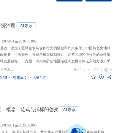
经济治理
AI导读
.1008-5831.jg.2026.03.002
基础，决定了区域竞争与合作行为的激励和约束条件。中国特色央地制
政税务、行政管理、官员考核等机制设计，调整区域经济行为的条件集
域发展目标。一方面，中央将阶段性区域经济发展目标嵌入地方激励机
的从“为增长而竞争”转向“为发展而竞争”，支出行为从“重建设、轻民
关键词：央地关系; 区域经济治理; 区域竞争激励; 跨区域合作
20
|
404
|
0
模式从“地方保护”转向“发挥比较优势”，以区域竞争激励和竞争策略优化
-XML>
<引用本文>
<批量引用>
央通过对口支援、一体化合作、主体功能区建设等制度安排，在保留区
，提高区域合作收益，形成优势互补、规模效益最大化、外部性内部化
域治理效率的统一。在区域经济格局深刻变革与国内发展目标转型升级
新挑战。未来区域经济治理研究应聚焦数字时代区域协调发展、因地制
场等重大现实问题，从新治理主体、新发展目标、新治理工具等维度深
”框架：概念、范式与指标的创变
AI导读
域经济治理理论体系，为新时代区域协调发展与区域高质量发展提供学
.1008-5831.jg.2025.09.006
：当下，全球化与地方化、数智化与产业转型、新型城镇化与乡村振