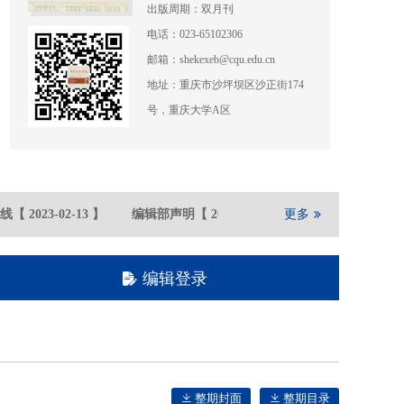
出版周期：双月刊
电话：023-65102306
邮箱：shekexeb@cqu.edu.cn
地址：重庆市沙坪坝区沙正街174
号，重庆大学A区
【
2023-02
-13
】
编辑部声明
【
2021-05
-21
】
更多
重庆大学期刊社在
编辑登录
整期封面
整期目录