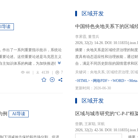
区域开发
中国特色央地关系下的区域
AI导读
李霁霞, 董雪兵
2026, 32(2): 14-26. DOI: 10.11835/j.issn
，作出了一系列重要指示批示，系统论
摘要：央地关系是区域经济治理的制度
重要论述。这些重要论述是马克思主义
度具有动态适应性和治理效能，通过财
自主知识体系的构建，为加快推进教育
合，满足不同历史阶段的国情需求和区
创性贡献。这些原创性贡献主要体现
制，引导区域竞争策略转变，包括竞争标
44
|
4139
|
7
定位，从政治价值、经济价值、文化价
生”转向“基本公共服务均等化”，发展
<HTML>
<网络PDF>
<WORD>
<Meta
”的战略问题；第二，从认识论角度赋
提升区域经济治理效率。另一方面，中
更新时间：2026-06-30
本任务、时代使命、最终目的，创新性
域竞争激励的同时，降低区域合作成本
基本国情遵循教育规律，提出了深化教
等跨区域合作模式，实现国家治理和区
区域开发
选择、教育动力的激发、教育路径的规
的背景下，区域经济治理面临新形势与
题。
宜发展新质生产力、构建全国统一大市
为例
区域与城市研究的“C-P-I
AI导读
化探索，进一步丰富和完善中国特色区
曾鹏, 王家聪, 宋航
理支撑。
2026, 32(2): 42-56. DOI: 10.11835/j.issn
制下消减地方保护和市场分割，促进
摘要