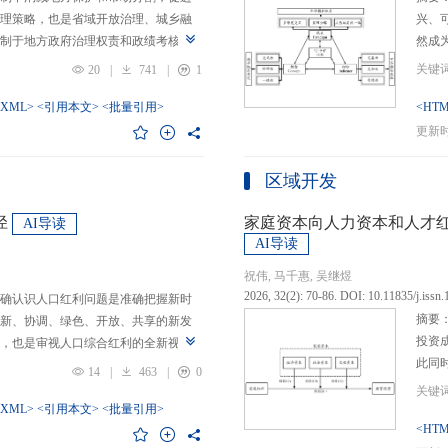
理策略，也是省域开放治理、城乡融
兴、
制于地方政府治理权责和政绩考核的
然成
日渐固化的地方利益，毗邻省际协作
的要求
20
|
741
|
1
为。新发展格局的提出及其坚持扩大
等形
市场的政策导向，为毗邻省际协作治
-XML>
<引用本文>
<批量引用>
而是
<HTM
略是构建新发展格局的内在要求和重
问题
更新时间
中国治理语境，整合性构建“共识—组
后：
，选取新时代西部大开发、成渝地区双
乏可
区域开发
政策机遇叠加的渝黔协作治理作为案
体现
，探析新发展格局下毗邻省际协作治
概念
径
家庭资本向人力资本和人才
AI导读
作治理是毗邻省（自治区、直辖市）
P-
AI导读
向，构建去中心化的协作组织制度，
念精
祝伟, 马千惠, 吴继煜
发展格局下毗邻省际协作治理的路径
的本
2026, 32(2): 70-86. DOI: 10.11835/j.issn
确认识人口红利问题是准确把握新时
际协作发展需要，以及市场主体和民
重一
摘要
新、协调、绿色、开放、共享的新发
共识，明确毗邻省际协作治理是省域
构建
投资
，也是审视人口综合红利的全新视
，统筹衔接国家战略政策与省域治理
建立
此同
红利理论是在发展基础、核心理念和
局，下好毗邻协作先行示范区创建、
然实
14
|
463
|
0
益凸
延伸和拓展，立足于我国新的历史方
后，激发横向平等协调、纵向垂直管理、
选择
融稳
质、分布等人口条件为基础，以新发
-XML>
<引用本文>
<批量引用>
牵住“牛鼻子”工程，着重优化开放协作
互特
育投
<HTM
调整从而培育、巩固和收获人口优
基本公共服务一体化，推动产业链整
架不