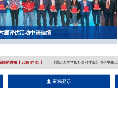
六届评优活动中获佳绩
统的通知
【
2026-07
-01
】
《重庆大学学报社会科学版》电子书橱上线
审稿登录