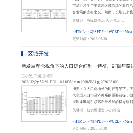
市场经济生产要素跨区域流动的政府治
合发展的应有之义。然而，长期以来受
行政区划界限，以及竞争性发展博弈中
关键词：省际协作治理; 开放治理; 行政区划; 统一大市场; 新发展格局
治理成了政府治理盲区或选择性自主行
内需、畅通经济循环、建设全国统一大
<HTML>
<网络PDF>
<WORD>
<Meta
理提供了新的机遇，借此探析其路径策
更新时间：2026-06-30
要议题。文章借鉴协作治理理论，结合
织—行动”毗邻省际协作治理分析框架
区域开发
城经济圈建设、支持贵州闯新路等多重
例，采用半结构化访谈法收集数据资料
新发展理念视角下的人口综合红利：特征、逻辑与路
理的路径策略。研究表明，毗邻省际协
王小玺, 郑澜, 张耀军
的利益相关主体以协作共识为基础和导
2026, 32(2): 57-69. DOI: 10.11835/j.issn.1008-5831.jg.2026.03.003
达成多向度的系统性治理行动过程。新
摘要：在人口负增长的时代背景下，正
策略首先是厘清国家战略政策要求、省
代我国人口与经济关系的重要前提，创
众期望，凝聚利益相关主体的协作治理
展理念既是引领高质量发展的指导原则
开放治理必须积极作为的必答题。其次
角。从内涵特征看，新时代的人口综合
规划，构建去中心化的组织结构总体布
关键词：新发展理念; 人口综合红利; 高质量发展; 人口政策; 中国式现代化
价值追求等方面对传统人口红利理论的
自组织组团协作开发的“先手棋”。最
位和发展进程，以人口数量、结构、素
<HTML>
<网络PDF>
<WORD>
<Meta
网络协同治理的比较优势和互补功能，
展理念为导向，通过政策措施的适应性
更新时间：2026-06-30
机制和生态共保联治，促进基础设施和