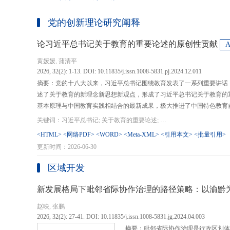
党的创新理论研究阐释
论习近平总书记关于教育的重要论述的原创性贡献
黄媛媛, 蒲清平
2026, 32(2): 1-13. DOI: 10.11835/j.issn.1008-5831.pj.2024.12.011
摘要：党的十八大以来，习近平总书记围绕教育发表了一系列重要讲话
述了关于教育的新理念新思想新观点，形成了习近平总书记关于教育的
基本原理与中国教育实践相结合的最新成果，极大推进了中国特色教育
现代化、建设教育强国提供了强大思想武器和行动指南，作出了重大原
关键词：习近平总书记; 关于教育的重要论述; 教育强国; 《论教育》; 教育新质生产力; 教育人工智能
在：第一，从价值论角度明确了教育在党和国家事业发展全局中的战略
<HTML>
<网络PDF>
<WORD>
<Meta-XML>
<引用本文>
<批量引用>
值、社会价值、创新价值等五个方面创新性回答了新时代“为什么办教育
更新时间：2026-06-30
予了新时代教育发展的多重内涵，深刻揭示其根本性质、根本保证、根
回答了新时代“办什么样的教育”的根本问题；第三，从方法论角度立足
区域开发
育改革创新的总体思路和战略部署，涵盖教育地位的确立、教育道路的
划以及教育主体的培育，创新性回答了新时代“怎么办教育”的实践问
新发展格局下毗邻省际协作治理的路径策略：以渝黔
赵映, 张鹏
2026, 32(2): 27-41. DOI: 10.11835/j.issn.1008-5831.jg.2024.04.003
摘要：毗邻省际协作治理是行政区划体