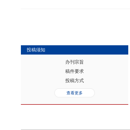
势，推动人口与经济系统内部均衡和外
合联动升级、毗邻区域协作防止规模性
量发展提供坚实的人口基础和支撑，其基
略为新发展格局下毗邻省际协作治理提
“红利”，具有系统性、阶段性、统一
助于提高行政区划体制下省际协作治理
模、年龄结构、综合素质、空间分布等
理中促进全国统一大市场建设和区域
管当前依然存在人口综合红利释放的现
向互动关系，利用人口现有优势和人口
创新、协调、绿色、开放和共享发展中
中，既要立足当下人口负增长的现实，
投稿须知
放眼未来人口发展趋势，积极挖掘、培
红利和人口合理分布红利，以相关政策
办刊宗旨
展符合创新、协调、绿色、开放、共享
稿件要求
势性特征和高质量发展的目标任务，通
育强国建设、优化城镇格局体系，以人
投稿方式
化。
查看更多