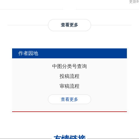
与多
部协调，为推动实现人口与经济高质
更新时间
返贫和城乡融合发展。这样的路径策
制，
（C
础是“人口”，关键是“综合”，核心在
供了系统性创新蓝本和行动方案，有
态、
育投
性的特征。从内在逻辑看，人口的总量规
效能和可持续性，亦能在省域开放治
提供
务风
是人口综合红利的重要组成部分，尽
协调发展。
查看更多
高会
实阻碍，但应立足于人口与经济的双
债样
转变机遇，充分发挥人口因素在助推
调节
的积极作用。在中国式现代化进程
弱，
充分挖掘和利用现有人口条件，也要
作者园地
赖。
育人口结构优化红利、人口素质提升
的家
制度的调整完善为路径，引导人口发
中图分类号查询
以及
的理念需求，积极回应人口发展的趋
投稿流程
讨论
过进一步完善生育养老政策、推进教
务压
口与经济高质量发展支撑中国式现代
审稿流程
致教
负债
查看更多
家庭
累能
参考
证检
决策