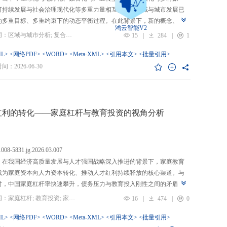
可持续发展与社会治理现代化等多重力量相互交织，区域与城市发展已
为多重目标、多重约束下的动态平衡过程。在此背景下，新的概念、新
鸿云智能V2
、新的范围不断涌现，形成了以“A视角下的B”“面向A的B”“基于A的B”
关键词：区域与城市分析; 复合概念; “C-P-I”框架; 指标体系
15
|
284
|
1
式表现的交叉性复合概念。这些概念往往不是对既有概念的简单叠加，
蕴含了新的目标要求、关系规范或作用范围，代表了对区域与城市复杂
L>
<网络PDF>
<WORD>
<Meta-XML>
<引用本文>
<批量引用>
的新认知。然而，目前学术界对于这类复杂概念的综合评价研究相对滞
：2026-06-30
概念界定不够系统明确，未能充分揭示限定条件引入后的内涵转变或缺
操作性；指标体系构建相对主观，缺乏统一设计原则与构建范式，未能
概念子维度间的多维交叉属性；指标选择上不够完备有效，未全面覆盖
内涵关键方面，也缺乏系统检验。对此，文章提出区域与城市研究的“C-
红利的转化——家庭杠杆与教育投资的视角分析
I”框架，从三个维度对复合概念的综合评价体系进行系统分析：首先，在概
准界定方面，注重交叉性，即准确揭示概念由A与B及其子维度交互生成
质；注重针对性，即锚定概念所服务的特定场景、问题与核心关系；注
.1008-5831.jg.2026.03.007
致性，即确保概念界定与测量操作的逻辑统一。其次，在指标体系科学
：在我国经济高质量发展与人才强国战略深入推进的背景下，家庭教育
上，采用多维交叉原则，深入交叉单元层面进行刻画；层级分解原则，
成为家庭资本向人力资本转化、推动人才红利持续释放的核心渠道。与
从目的层到场景层、要素层、观测层、指标层和说明层的系统结构；应
时，中国家庭杠杆率快速攀升，债务压力与教育投入刚性之间的矛盾日
然一体原则，实现理论理想与现实测量的统一。最后，在具体指标可信
显，二者的互动关系直接关系到人力资本积累效率、教育公平与家庭金
关键词：家庭杠杆; 教育投资; 家庭资本; 家庭债务结构; CHFS
16
|
474
|
0
上，强调完备性，全面覆盖概念内涵；强调复合性，体现概念的交叉交
定。现有研究多聚焦家庭杠杆对总体消费的影响，较少深入剖析其对教
征；强调有效性，通过严格检验保障指标质量和指标体系稳健。这一框
资的作用机制，且普遍忽视家庭经济、社会、文化资本的综合调节效应
L>
<网络PDF>
<WORD>
<Meta-XML>
<引用本文>
<批量引用>
仅提供了评价复杂概念的工具，更蕴含促进复杂概念发现与再生产的机