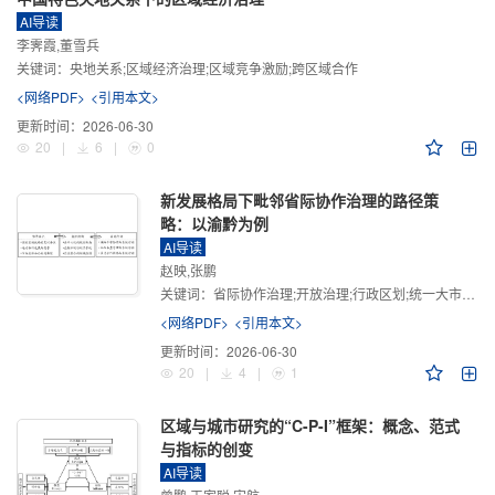
AI导读
李霁霞,董雪兵
关键词：
央地关系;区域经济治理;区域竞争激励;跨区域合作
<网络PDF>
<引用本文>
更新时间：
2026-06-30
20
|
6
|
0
新发展格局下毗邻省际协作治理的路径策
略：以渝黔为例
AI导读
赵映,张鹏
关键词：
省际协作治理;开放治理;行政区划;统一大市场;新发展格局
<网络PDF>
<引用本文>
更新时间：
2026-06-30
20
|
4
|
1
区域与城市研究的“C-P-I”框架：概念、范式
与指标的创变
AI导读