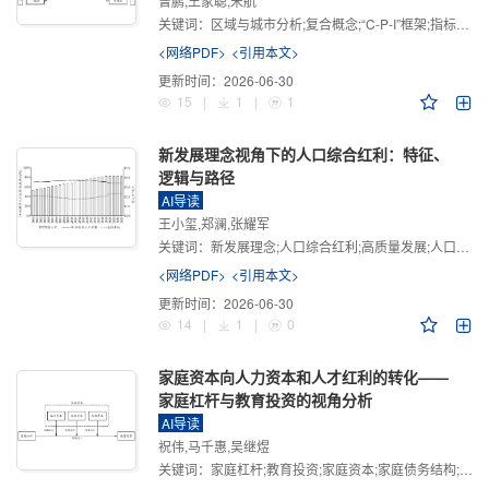
曾鹏,王家聪,宋航
关键词：
区域与城市分析;复合概念;“C-P-I”框架;指标体系
<网络PDF>
<引用本文>
更新时间：
2026-06-30
15
|
1
|
1
新发展理念视角下的人口综合红利：特征、
逻辑与路径
AI导读
王小玺,郑澜,张耀军
关键词：
新发展理念;人口综合红利;高质量发展;人口政策;中国式现代化
<网络PDF>
<引用本文>
更新时间：
2026-06-30
14
|
1
|
0
家庭资本向人力资本和人才红利的转化——
家庭杠杆与教育投资的视角分析
AI导读
祝伟,马千惠,吴继煜
关键词：
家庭杠杆;教育投资;家庭资本;家庭债务结构;CHFS