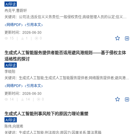
AI导读
冉克平,曹蔚轩
关键词：
公司法;违反信义义务责任;一般侵权责任;高级管理人员的认定;信义义务
<网络PDF>
<引用本文>
更新时间：
2026-06-30
15
|
1
|
0
生成式人工智能服务提供者能否适用避风港规则——基于侵权主体
适格性的探讨
AI导读
李晓阳
关键词：
生成式人工智能;生成式人工智能服务提供者;网络服务提供者;避风港规则;版权责任
<网络PDF>
<引用本文>
更新时间：
2026-06-30
14
|
14
|
0
生成式人工智能刑事风险下的原因力理论重塑
AI导读
陈伟,向珉希
关键词：
生成式人工智能;刑法观念;原因力;因果关系;算法黑箱