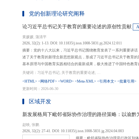
党的创新理论研究阐释
论习近平总书记关于教育的重要论述的原创性贡献
黄媛媛, 蒲清平
2026, 32(2): 1-13. DOI: 10.11835/j.issn.1008-5831.pj.2024.12.011
摘要：党的十八大以来，习近平总书记围绕教育发表了一系列重要讲话
述了关于教育的新理念新思想新观点，形成了习近平总书记关于教育的
基本原理与中国教育实践相结合的最新成果，极大推进了中国特色教育
现代化、建设教育强国提供了强大思想武器和行动指南，作出了重大原
关键词：习近平总书记; 关于教育的重要论述; 教育强国; 《论教育》; 教育新质生产力; 教育人工智能
在：第一，从价值论角度明确了教育在党和国家事业发展全局中的战略
<HTML>
<网络PDF>
<WORD>
<Meta-XML>
<引用本文>
<批量引用>
值、社会价值、创新价值等五个方面创新性回答了新时代“为什么办教育
更新时间：2026-06-30
予了新时代教育发展的多重内涵，深刻揭示其根本性质、根本保证、根
回答了新时代“办什么样的教育”的根本问题；第三，从方法论角度立足
区域开发
育改革创新的总体思路和战略部署，涵盖教育地位的确立、教育道路的
划以及教育主体的培育，创新性回答了新时代“怎么办教育”的实践问
新发展格局下毗邻省际协作治理的路径策略：以渝黔
赵映, 张鹏
2026, 32(2): 27-41. DOI: 10.11835/j.issn.1008-5831.jg.2024.04.003
摘要：毗邻省际协作治理是行政区划体