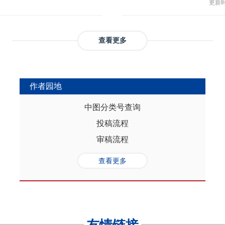
与多
部协调，为推动实现人口与经济高质
更新时间
返贫和城乡融合发展。这样的路径策
制，
（C
础是“人口”，关键是“综合”，核心在
供了系统性创新蓝本和行动方案，有
态、
育投
性的特征。从内在逻辑看，人口的总量规
效能和可持续性，亦能在省域开放治
提供
务风
是人口综合红利的重要组成部分，尽
协调发展。
查看更多
高会
实阻碍，但应立足于人口与经济的双
债样
转变机遇，充分发挥人口因素在助推
调节
的积极作用。在中国式现代化进程
弱，
充分挖掘和利用现有人口条件，也要
作者园地
赖。
育人口结构优化红利、人口素质提升
的家
制度的调整完善为路径，引导人口发
中图分类号查询
以及
的理念需求，积极回应人口发展的趋
投稿流程
讨论
过进一步完善生育养老政策、推进教
务压
口与经济高质量发展支撑中国式现代
审稿流程
致教
负债
查看更多
家庭
累能
参考
证检
决策