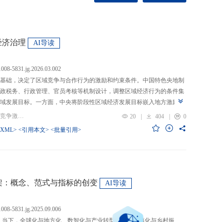
经济治理
AI导读
.1008-5831.jg.2026.03.002
基础，决定了区域竞争与合作行为的激励和约束条件。中国特色央地制
政税务、行政管理、官员考核等机制设计，调整区域经济行为的条件集
域发展目标。一方面，中央将阶段性区域经济发展目标嵌入地方激励机
的从“为增长而竞争”转向“为发展而竞争”，支出行为从“重建设、轻民
关键词：央地关系; 区域经济治理; 区域竞争激励; 跨区域合作
20
|
404
|
0
模式从“地方保护”转向“发挥比较优势”，以区域竞争激励和竞争策略优化
-XML>
<引用本文>
<批量引用>
央通过对口支援、一体化合作、主体功能区建设等制度安排，在保留区
，提高区域合作收益，形成优势互补、规模效益最大化、外部性内部化
域治理效率的统一。在区域经济格局深刻变革与国内发展目标转型升级
新挑战。未来区域经济治理研究应聚焦数字时代区域协调发展、因地制
场等重大现实问题，从新治理主体、新发展目标、新治理工具等维度深
”框架：概念、范式与指标的创变
AI导读
域经济治理理论体系，为新时代区域协调发展与区域高质量发展提供学
.1008-5831.jg.2025.09.006
：当下，全球化与地方化、数智化与产业转型、新型城镇化与乡村振