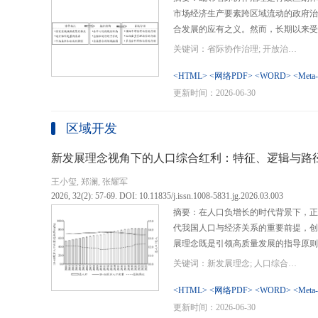
市场经济生产要素跨区域流动的政府治
合发展的应有之义。然而，长期以来受
行政区划界限，以及竞争性发展博弈中
关键词：省际协作治理; 开放治理; 行政区划; 统一大市场; 新发展格局
治理成了政府治理盲区或选择性自主行
内需、畅通经济循环、建设全国统一大
<HTML>
<网络PDF>
<WORD>
<Meta
理提供了新的机遇，借此探析其路径策
更新时间：2026-06-30
要议题。文章借鉴协作治理理论，结合
织—行动”毗邻省际协作治理分析框架
区域开发
城经济圈建设、支持贵州闯新路等多重
例，采用半结构化访谈法收集数据资料
新发展理念视角下的人口综合红利：特征、逻辑与路
理的路径策略。研究表明，毗邻省际协
王小玺, 郑澜, 张耀军
的利益相关主体以协作共识为基础和导
2026, 32(2): 57-69. DOI: 10.11835/j.issn.1008-5831.jg.2026.03.003
达成多向度的系统性治理行动过程。新
摘要：在人口负增长的时代背景下，正
策略首先是厘清国家战略政策要求、省
代我国人口与经济关系的重要前提，创
众期望，凝聚利益相关主体的协作治理
展理念既是引领高质量发展的指导原则
开放治理必须积极作为的必答题。其次
角。从内涵特征看，新时代的人口综合
规划，构建去中心化的组织结构总体布
关键词：新发展理念; 人口综合红利; 高质量发展; 人口政策; 中国式现代化
价值追求等方面对传统人口红利理论的
自组织组团协作开发的“先手棋”。最
位和发展进程，以人口数量、结构、素
<HTML>
<网络PDF>
<WORD>
<Meta
网络协同治理的比较优势和互补功能，
展理念为导向，通过政策措施的适应性
更新时间：2026-06-30
机制和生态共保联治，促进基础设施和