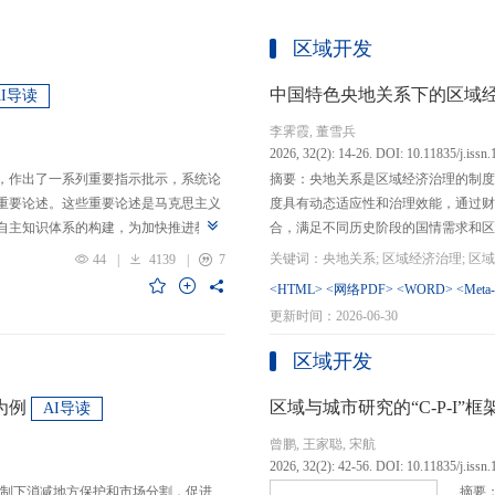
区域开发
中国特色央地关系下的区域
AI导读
李霁霞, 董雪兵
2026, 32(2): 14-26. DOI: 10.11835/j.issn
，作出了一系列重要指示批示，系统论
摘要：央地关系是区域经济治理的制度
重要论述。这些重要论述是马克思主义
度具有动态适应性和治理效能，通过财
自主知识体系的构建，为加快推进教育
合，满足不同历史阶段的国情需求和区
创性贡献。这些原创性贡献主要体现
制，引导区域竞争策略转变，包括竞争标
44
|
4139
|
7
定位，从政治价值、经济价值、文化价
生”转向“基本公共服务均等化”，发展
<HTML>
<网络PDF>
<WORD>
<Meta
”的战略问题；第二，从认识论角度赋
提升区域经济治理效率。另一方面，中
更新时间：2026-06-30
本任务、时代使命、最终目的，创新性
域竞争激励的同时，降低区域合作成本
基本国情遵循教育规律，提出了深化教
等跨区域合作模式，实现国家治理和区
区域开发
选择、教育动力的激发、教育路径的规
的背景下，区域经济治理面临新形势与
题。
宜发展新质生产力、构建全国统一大市
为例
区域与城市研究的“C-P-I
AI导读
化探索，进一步丰富和完善中国特色区
曾鹏, 王家聪, 宋航
理支撑。
2026, 32(2): 42-56. DOI: 10.11835/j.issn
制下消减地方保护和市场分割，促进
摘要