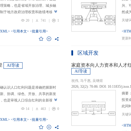
理策略，也是省域开放治理、城乡融
兴、
制于地方政府治理权责和政绩考核的
然成
日渐固化的地方利益，毗邻省际协作
的要求
20
|
741
|
1
为。新发展格局的提出及其坚持扩大
等形
市场的政策导向，为毗邻省际协作治
-XML>
<引用本文>
<批量引用>
而是
<HTM
略是构建新发展格局的内在要求和重
问题
更新时间
中国治理语境，整合性构建“共识—组
后：
，选取新时代西部大开发、成渝地区双
乏可
区域开发
政策机遇叠加的渝黔协作治理作为案
体现
，探析新发展格局下毗邻省际协作治
概念
径
家庭资本向人力资本和人才
AI导读
作治理是毗邻省（自治区、直辖市）
P-
AI导读
向，构建去中心化的协作组织制度，
念精
祝伟, 马千惠, 吴继煜
发展格局下毗邻省际协作治理的路径
的本
2026, 32(2): 70-86. DOI: 10.11835/j.issn
确认识人口红利问题是准确把握新时
际协作发展需要，以及市场主体和民
重一
摘要
新、协调、绿色、开放、共享的新发
共识，明确毗邻省际协作治理是省域
构建
投资
，也是审视人口综合红利的全新视
，统筹衔接国家战略政策与省域治理
建立
此同
红利理论是在发展基础、核心理念和
局，下好毗邻协作先行示范区创建、
然实
14
|
463
|
0
益凸
延伸和拓展，立足于我国新的历史方
后，激发横向平等协调、纵向垂直管理、
选择
融稳
质、分布等人口条件为基础，以新发
-XML>
<引用本文>
<批量引用>
牵住“牛鼻子”工程，着重优化开放协作
互特
育投
<HTM
调整从而培育、巩固和收获人口优
基本公共服务一体化，推动产业链整
架不