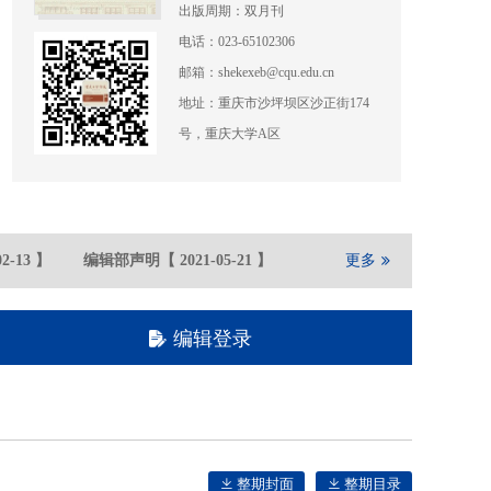
出版周期：双月刊
电话：023-65102306
邮箱：shekexeb@cqu.edu.cn
地址：重庆市沙坪坝区沙正街174
号，重庆大学A区
-13
】
编辑部声明
【
2021-05
-21
】
重庆大学期刊社在全国高校文
更多
编辑登录
整期封面
整期目录