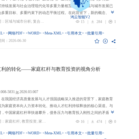
可持续发展与社会治理现代化等多重力量相互交织，区域与城市发展已
为多重目标、多重约束下的动态平衡过程。在此背景下，新的概念、新
鸿云智能V2
、新的范围不断涌现，形成了以“A视角下的B”“面向A的B”“基于A的B”
关键词：区域与城市分析; 复合概念; “C-P-I”框架; 指标体系
15
|
284
|
1
式表现的交叉性复合概念。这些概念往往不是对既有概念的简单叠加，
蕴含了新的目标要求、关系规范或作用范围，代表了对区域与城市复杂
L>
<网络PDF>
<WORD>
<Meta-XML>
<引用本文>
<批量引用>
的新认知。然而，目前学术界对于这类复杂概念的综合评价研究相对滞
：2026-06-30
概念界定不够系统明确，未能充分揭示限定条件引入后的内涵转变或缺
操作性；指标体系构建相对主观，缺乏统一设计原则与构建范式，未能
概念子维度间的多维交叉属性；指标选择上不够完备有效，未全面覆盖
内涵关键方面，也缺乏系统检验。对此，文章提出区域与城市研究的“C-
红利的转化——家庭杠杆与教育投资的视角分析
I”框架，从三个维度对复合概念的综合评价体系进行系统分析：首先，在概
准界定方面，注重交叉性，即准确揭示概念由A与B及其子维度交互生成
质；注重针对性，即锚定概念所服务的特定场景、问题与核心关系；注
.1008-5831.jg.2026.03.007
致性，即确保概念界定与测量操作的逻辑统一。其次，在指标体系科学
：在我国经济高质量发展与人才强国战略深入推进的背景下，家庭教育
上，采用多维交叉原则，深入交叉单元层面进行刻画；层级分解原则，
成为家庭资本向人力资本转化、推动人才红利持续释放的核心渠道。与
从目的层到场景层、要素层、观测层、指标层和说明层的系统结构；应
时，中国家庭杠杆率快速攀升，债务压力与教育投入刚性之间的矛盾日
然一体原则，实现理论理想与现实测量的统一。最后，在具体指标可信
显，二者的互动关系直接关系到人力资本积累效率、教育公平与家庭金
关键词：家庭杠杆; 教育投资; 家庭资本; 家庭债务结构; CHFS
16
|
474
|
0
上，强调完备性，全面覆盖概念内涵；强调复合性，体现概念的交叉交
定。现有研究多聚焦家庭杠杆对总体消费的影响，较少深入剖析其对教
征；强调有效性，通过严格检验保障指标质量和指标体系稳健。这一框
资的作用机制，且普遍忽视家庭经济、社会、文化资本的综合调节效应
L>
<网络PDF>
<WORD>
<Meta-XML>
<引用本文>
<批量引用>
仅提供了评价复杂概念的工具，更蕴含促进复杂概念发现与再生产的机