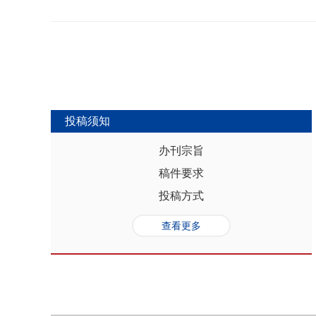
势，推动人口与经济系统内部均衡和外
合联动升级、毗邻区域协作防止规模性
量发展提供坚实的人口基础和支撑，其基
略为新发展格局下毗邻省际协作治理提
“红利”，具有系统性、阶段性、统一
助于提高行政区划体制下省际协作治理
模、年龄结构、综合素质、空间分布等
理中促进全国统一大市场建设和区域
管当前依然存在人口综合红利释放的现
向互动关系，利用人口现有优势和人口
创新、协调、绿色、开放和共享发展中
中，既要立足当下人口负增长的现实，
投稿须知
放眼未来人口发展趋势，积极挖掘、培
红利和人口合理分布红利，以相关政策
办刊宗旨
展符合创新、协调、绿色、开放、共享
稿件要求
势性特征和高质量发展的目标任务，通
育强国建设、优化城镇格局体系，以人
投稿方式
化。
查看更多