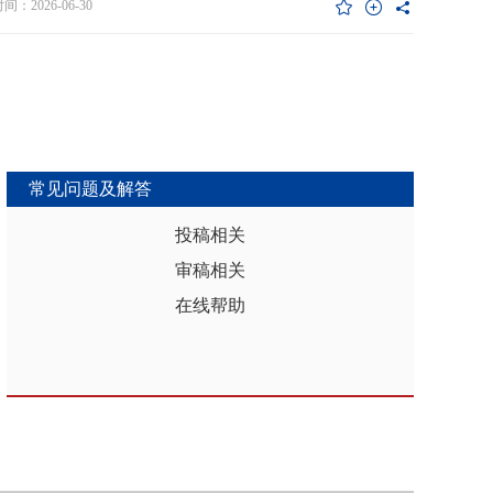
维度异质性特征。基于此，文章利用2017年和2019年中国家庭金融调查
：2026-06-30
能够推动区域分析从传统的、相对静态的、单一维度的模式，向更加动
HFS）数据构建混合截面样本，采用固定效应模型检验家庭杠杆对家庭教
整合、精准把握复杂性的新阶段迈进，为深化区域认知、服务区域实践
资的影响效应，为优化家庭财务决策、完善公共教育政策与防控家庭债
更有效的理论武器和方法论支撑。
险提供实证依据。实证结果表明：第一，从全样本层面看，家庭杠杆升
增加教育投资，这一结论在替换核心变量度量方式、剔除无子女与无负
本、采用区域杠杆均值作为工具变量处理内生性后依然稳健。第二，从
作用看，家庭杠杆对教育投资的正向作用会随着家庭资本的增加而削
表明资本充裕家庭可依靠自有资源满足教育需求，降低对债务融资的依
常见问题及解答
第三，异质性分析结果显示，债务多元化水平较低、主要依赖内源融资
庭、子女数量在三孩及以上、数字化水平较高的家庭、位于中西部地区
投稿相关
城镇的家庭在杠杆上升时更倾向于增加更多的教育投资。第四，进一步
审稿相关
后发现，家庭杠杆与教育投资之间存在倒“U”型的非线性关系，当家庭财
力较轻时，杠杆上升会促使家庭增加教育投入，但财务负担过重时则导
在线帮助
育支出削减，说明适度杠杆可缓解流动性约束并支撑教育投入，而过度
引发的财务压力会显著削减教育支出。基于实证研究结果，文章从引导
进行理性的教育投资规划、提升公共教育资源质量、增强家庭的资本积
力和多元化融资渠道以及构建精准化教育支持政策体系四个角度提出可
的政策优化建议。文章聚焦家庭资本向人力资本转化的路径，拓展并实
验了家庭杠杆影响教育投资的理论框架，凸显家庭杠杆背景下教育投资
的异质性，为理解家庭在经济压力下的教育投资决策提供新视角。