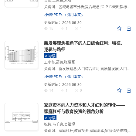
曾鹏,王家聪,宋航
关键词：
区域与城市分析;复合概念;“C-P-I”框架;指标体系
<网络PDF>
<引用本文>
更新时间：
2026-06-30
15
|
1
|
1
新发展理念视角下的人口综合红利：特征、
逻辑与路径
AI导读
王小玺,郑澜,张耀军
关键词：
新发展理念;人口综合红利;高质量发展;人口政策;中国式现代化
<网络PDF>
<引用本文>
更新时间：
2026-06-30
14
|
1
|
0
家庭资本向人力资本和人才红利的转化——
家庭杠杆与教育投资的视角分析
AI导读
祝伟,马千惠,吴继煜
关键词：
家庭杠杆;教育投资;家庭资本;家庭债务结构;CHFS