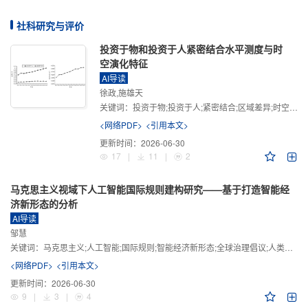
社科研究与评价
投资于物和投资于人紧密结合水平测度与时
空演化特征
AI导读
徐政,施雄天
关键词：
投资于物;投资于人;紧密结合;区域差异;时空演化
<网络PDF>
<引用本文>
更新时间：
2026-06-30
17
|
11
|
2
马克思主义视域下人工智能国际规则建构研究——基于打造智能经
济新形态的分析
AI导读
邹慧
关键词：
马克思主义;人工智能;国际规则;智能经济新形态;全球治理倡议;人类命运共同体
<网络PDF>
<引用本文>
更新时间：
2026-06-30
9
|
3
|
4