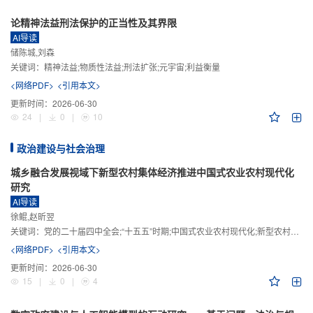
论精神法益刑法保护的正当性及其界限
AI导读
储陈城,刘森
关键词：
精神法益;物质性法益;刑法扩张;元宇宙;利益衡量
<网络PDF>
<引用本文>
更新时间：
2026-06-30
24
|
0
|
10
政治建设与社会治理
城乡融合发展视域下新型农村集体经济推进中国式农业农村现代化
研究
AI导读
徐鲲,赵昕翌
关键词：
党的二十届四中全会;“十五五”时期;中国式农业农村现代化;新型农村集体经济;城乡融合发展;新质生产力
<网络PDF>
<引用本文>
更新时间：
2026-06-30
15
|
0
|
4