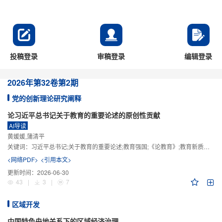
投稿登录
审稿登录
编辑登录
2026年
第32卷
第2期
党的创新理论研究阐释
论习近平总书记关于教育的重要论述的原创性贡献
AI导读
黄媛媛,蒲清平
关键词：
习近平总书记;关于教育的重要论述;教育强国;《论教育》;教育新质生产力;教育人工智能
<网络PDF>
<引用本文>
更新时间：
2026-06-30
43
|
3
|
7
区域开发
中国特色央地关系下的区域经济治理