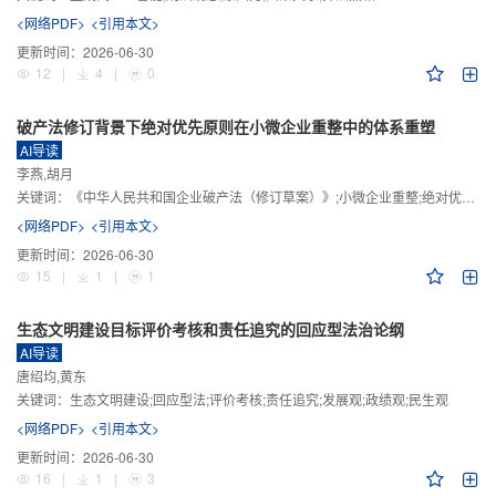
<网络PDF>
<引用本文>
更新时间：
2026-06-30
12
|
4
|
0
破产法修订背景下绝对优先原则在小微企业重整中的体系重塑
AI导读
李燕,胡月
关键词：
《中华人民共和国企业破产法（修订草案）》;小微企业重整;绝对优先原则;股东权益保留;预期可支配收入标准
<网络PDF>
<引用本文>
更新时间：
2026-06-30
15
|
1
|
1
生态文明建设目标评价考核和责任追究的回应型法治论纲
AI导读
唐绍均,黄东
关键词：
生态文明建设;回应型法;评价考核;责任追究;发展观;政绩观;民生观
<网络PDF>
<引用本文>
更新时间：
2026-06-30
16
|
1
|
3