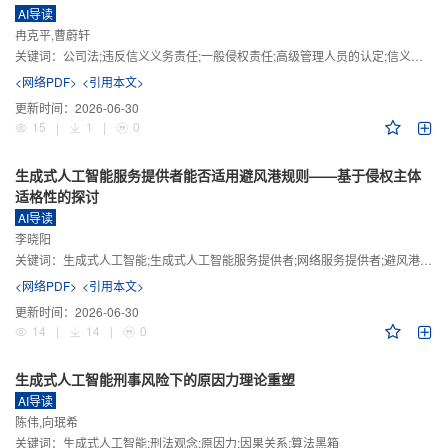
AI导读
冉克平,曹蔚轩
关键词：
公司法;违反信义义务责任;一般侵权责任;高级管理人员的认定;信义义务
<网络PDF>
<引用本文>
更新时间：
2026-06-30
15
|
1
|
0
生成式人工智能服务提供者能否适用避风港规则——基于侵权主体
适格性的探讨
AI导读
李晓阳
关键词：
生成式人工智能;生成式人工智能服务提供者;网络服务提供者;避风港规则;版权责任
<网络PDF>
<引用本文>
更新时间：
2026-06-30
14
|
14
|
0
生成式人工智能刑事风险下的原因力理论重塑
AI导读
陈伟,向珉希
关键词：
生成式人工智能;刑法观念;原因力;因果关系;算法黑箱