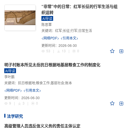
“非常”中的日常：红军长征的行军生活与组
织运转
AI导读
陈思覃
关键词：
红军;长征;行军;日常生活
<网络PDF>
<引用本文>
更新时间：
2026-06-30
53
|
13
|
0
明子村账本所见太岳抗日根据地基层粮食工作的制度化
AI导读
李叶鹏
关键词：
抗日根据地;粮食工作;基层社会;账本
<网络PDF>
<引用本文>
更新时间：
2026-06-30
9
|
3
|
0
法学研究
高级管理人员违反信义义务的责任主体认定