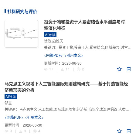
社科研究与评价
投资于物和投资于人紧密结合水平测度与时
空演化特征
AI导读
徐政,施雄天
关键词：
投资于物;投资于人;紧密结合;区域差异;时空演化
<网络PDF>
<引用本文>
更新时间：
2026-06-30
17
|
11
|
2
马克思主义视域下人工智能国际规则建构研究——基于打造智能经
济新形态的分析
AI导读
邹慧
关键词：
马克思主义;人工智能;国际规则;智能经济新形态;全球治理倡议;人类命运共同体
<网络PDF>
<引用本文>
更新时间：
2026-06-30
9
|
3
|
4