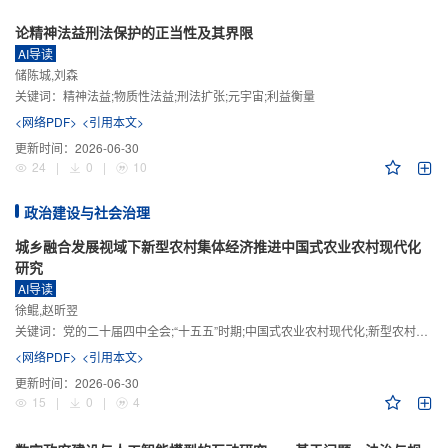
论精神法益刑法保护的正当性及其界限
AI导读
储陈城,刘森
关键词：
精神法益;物质性法益;刑法扩张;元宇宙;利益衡量
<网络PDF>
<引用本文>
更新时间：
2026-06-30
24
|
0
|
10
政治建设与社会治理
城乡融合发展视域下新型农村集体经济推进中国式农业农村现代化
研究
AI导读
徐鲲,赵昕翌
关键词：
党的二十届四中全会;“十五五”时期;中国式农业农村现代化;新型农村集体经济;城乡融合发展;新质生产力
<网络PDF>
<引用本文>
更新时间：
2026-06-30
15
|
0
|
4