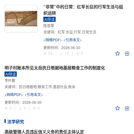
“非常”中的日常：红军长征的行军生活与组
织运转
AI导读
陈思覃
关键词：
红军;长征;行军;日常生活
<网络PDF>
<引用本文>
更新时间：
2026-06-30
53
|
13
|
0
明子村账本所见太岳抗日根据地基层粮食工作的制度化
AI导读
李叶鹏
关键词：
抗日根据地;粮食工作;基层社会;账本
<网络PDF>
<引用本文>
更新时间：
2026-06-30
9
|
3
|
0
法学研究
高级管理人员违反信义义务的责任主体认定