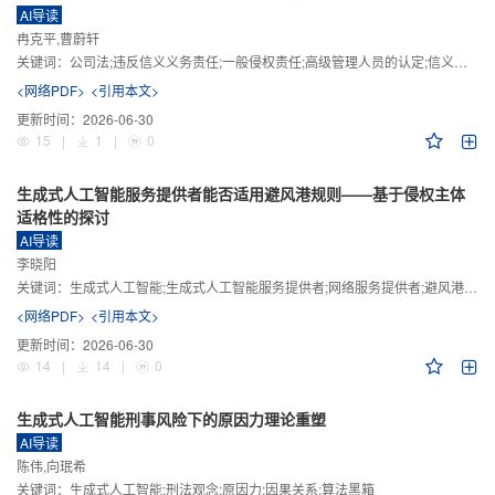
AI导读
冉克平,曹蔚轩
关键词：
公司法;违反信义义务责任;一般侵权责任;高级管理人员的认定;信义义务
<网络PDF>
<引用本文>
更新时间：
2026-06-30
15
|
1
|
0
生成式人工智能服务提供者能否适用避风港规则——基于侵权主体
适格性的探讨
AI导读
李晓阳
关键词：
生成式人工智能;生成式人工智能服务提供者;网络服务提供者;避风港规则;版权责任
<网络PDF>
<引用本文>
更新时间：
2026-06-30
14
|
14
|
0
生成式人工智能刑事风险下的原因力理论重塑
AI导读
陈伟,向珉希
关键词：
生成式人工智能;刑法观念;原因力;因果关系;算法黑箱