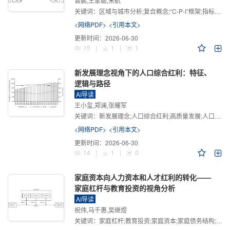
曾鹏,王家聪,宋航
关键词：
区域与城市分析;复合概念;“C-P-I”框架;指标体系
<网络PDF>
<引用本文>
更新时间：
2026-06-30
15
|
1
|
1
新发展理念视角下的人口综合红利：特征、
逻辑与路径
AI导读
王小玺,郑澜,张耀军
关键词：
新发展理念;人口综合红利;高质量发展;人口政策;中国式现代化
<网络PDF>
<引用本文>
更新时间：
2026-06-30
14
|
1
|
0
家庭资本向人力资本和人才红利的转化——
家庭杠杆与教育投资的视角分析
AI导读
祝伟,马千惠,吴继煜
关键词：
家庭杠杆;教育投资;家庭资本;家庭债务结构;CHFS