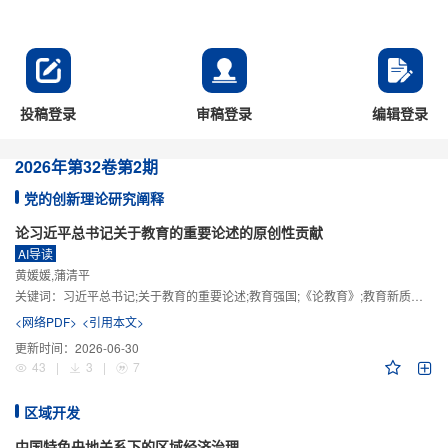
投稿登录
审稿登录
编辑登录
2026年
第32卷
第2期
党的创新理论研究阐释
论习近平总书记关于教育的重要论述的原创性贡献
AI导读
黄媛媛,蒲清平
关键词：
习近平总书记;关于教育的重要论述;教育强国;《论教育》;教育新质生产力;教育人工智能
<网络PDF>
<引用本文>
更新时间：
2026-06-30
43
|
3
|
7
区域开发
中国特色央地关系下的区域经济治理