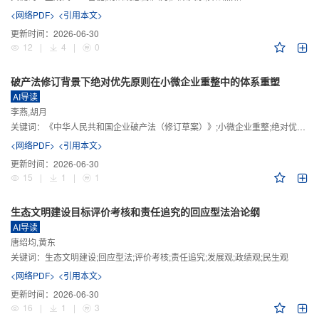
<网络PDF>
<引用本文>
更新时间：
2026-06-30
12
|
4
|
0
破产法修订背景下绝对优先原则在小微企业重整中的体系重塑
AI导读
李燕,胡月
关键词：
《中华人民共和国企业破产法（修订草案）》;小微企业重整;绝对优先原则;股东权益保留;预期可支配收入标准
<网络PDF>
<引用本文>
更新时间：
2026-06-30
15
|
1
|
1
生态文明建设目标评价考核和责任追究的回应型法治论纲
AI导读
唐绍均,黄东
关键词：
生态文明建设;回应型法;评价考核;责任追究;发展观;政绩观;民生观
<网络PDF>
<引用本文>
更新时间：
2026-06-30
16
|
1
|
3