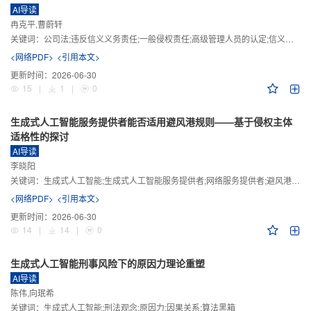
AI导读
冉克平,曹蔚轩
关键词：
公司法;违反信义义务责任;一般侵权责任;高级管理人员的认定;信义义务
<网络PDF>
<引用本文>
更新时间：
2026-06-30
15
|
1
|
0
生成式人工智能服务提供者能否适用避风港规则——基于侵权主体
适格性的探讨
AI导读
李晓阳
关键词：
生成式人工智能;生成式人工智能服务提供者;网络服务提供者;避风港规则;版权责任
<网络PDF>
<引用本文>
更新时间：
2026-06-30
14
|
14
|
0
生成式人工智能刑事风险下的原因力理论重塑
AI导读
陈伟,向珉希
关键词：
生成式人工智能;刑法观念;原因力;因果关系;算法黑箱