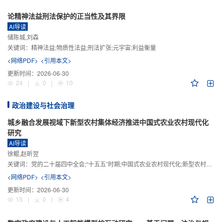
论精神法益刑法保护的正当性及其界限
AI导读
储陈城,刘森
关键词：
精神法益;物质性法益;刑法扩张;元宇宙;利益衡量
<网络PDF>
<引用本文>
更新时间：
2026-06-30
24
|
0
|
10
政治建设与社会治理
城乡融合发展视域下新型农村集体经济推进中国式农业农村现代化
研究
AI导读
徐鲲,赵昕翌
关键词：
党的二十届四中全会;“十五五”时期;中国式农业农村现代化;新型农村集体经济;城乡融合发展;新质生产力
<网络PDF>
<引用本文>
更新时间：
2026-06-30
15
|
0
|
4