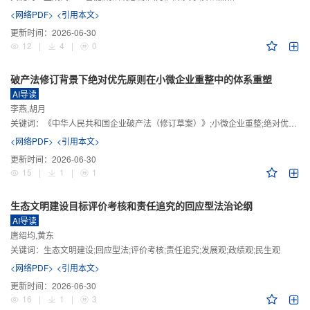
<网络PDF>
<引用本文>
更新时间：
2026-06-30
12
|
4
|
0
破产法修订背景下绝对优先原则在小微企业重整中的体系重塑
AI导读
李燕,胡月
关键词：
《中华人民共和国企业破产法（修订草案）》;小微企业重整;绝对优先原则;股东权益保留;预期可支配收入标准
<网络PDF>
<引用本文>
更新时间：
2026-06-30
15
|
1
|
1
生态文明建设目标评价考核和责任追究的回应型法治论纲
AI导读
唐绍均,黄东
关键词：
生态文明建设;回应型法;评价考核;责任追究;发展观;政绩观;民生观
<网络PDF>
<引用本文>
更新时间：
2026-06-30
16
|
1
|
3