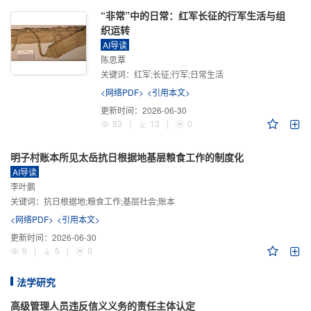
“非常”中的日常：红军长征的行军生活与组
织运转
AI导读
陈思覃
关键词：
红军;长征;行军;日常生活
<网络PDF>
<引用本文>
更新时间：
2026-06-30
53
|
13
|
0
明子村账本所见太岳抗日根据地基层粮食工作的制度化
AI导读
李叶鹏
关键词：
抗日根据地;粮食工作;基层社会;账本
<网络PDF>
<引用本文>
更新时间：
2026-06-30
9
|
5
|
0
法学研究
高级管理人员违反信义义务的责任主体认定