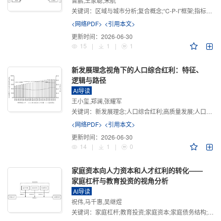
曾鹏,王家聪,宋航
关键词：
区域与城市分析;复合概念;“C-P-I”框架;指标体系
<网络PDF>
<引用本文>
更新时间：
2026-06-30
15
|
1
|
1
新发展理念视角下的人口综合红利：特征、
逻辑与路径
AI导读
王小玺,郑澜,张耀军
关键词：
新发展理念;人口综合红利;高质量发展;人口政策;中国式现代化
<网络PDF>
<引用本文>
更新时间：
2026-06-30
14
|
1
|
0
家庭资本向人力资本和人才红利的转化——
家庭杠杆与教育投资的视角分析
AI导读
祝伟,马千惠,吴继煜
关键词：
家庭杠杆;教育投资;家庭资本;家庭债务结构;CHFS