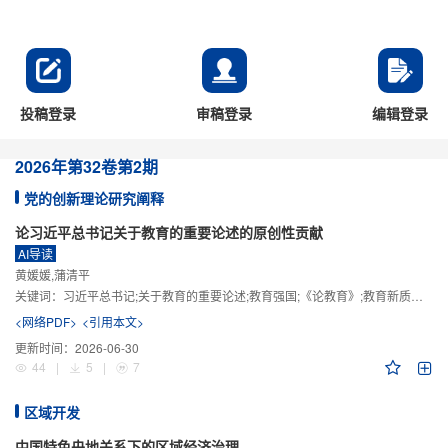
投稿登录
审稿登录
编辑登录
2026年
第32卷
第2期
党的创新理论研究阐释
论习近平总书记关于教育的重要论述的原创性贡献
AI导读
黄媛媛,蒲清平
关键词：
习近平总书记;关于教育的重要论述;教育强国;《论教育》;教育新质生产力;教育人工智能
<网络PDF>
<引用本文>
更新时间：
2026-06-30
44
|
5
|
7
区域开发
中国特色央地关系下的区域经济治理