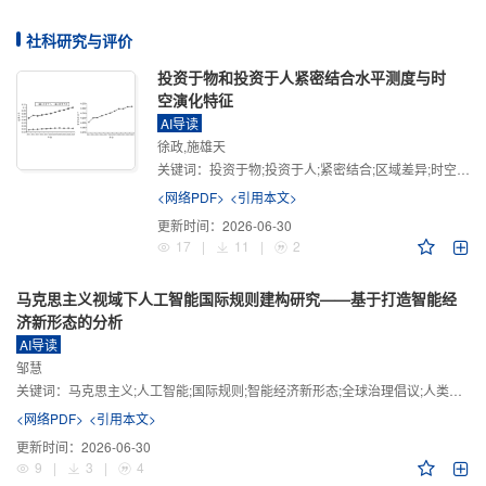
社科研究与评价
投资于物和投资于人紧密结合水平测度与时
空演化特征
AI导读
徐政,施雄天
关键词：
投资于物;投资于人;紧密结合;区域差异;时空演化
<网络PDF>
<引用本文>
更新时间：
2026-06-30
17
|
11
|
2
马克思主义视域下人工智能国际规则建构研究——基于打造智能经
济新形态的分析
AI导读
邹慧
关键词：
马克思主义;人工智能;国际规则;智能经济新形态;全球治理倡议;人类命运共同体
<网络PDF>
<引用本文>
更新时间：
2026-06-30
9
|
3
|
4