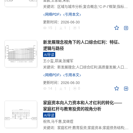
曾鹏,王家聪,宋航
关键词：
区域与城市分析;复合概念;“C-P-I”框架;指标体系
<网络PDF>
<引用本文>
更新时间：
2026-06-30
15
|
1
|
1
新发展理念视角下的人口综合红利：特征、
逻辑与路径
AI导读
王小玺,郑澜,张耀军
关键词：
新发展理念;人口综合红利;高质量发展;人口政策;中国式现代化
<网络PDF>
<引用本文>
更新时间：
2026-06-30
14
|
1
|
0
家庭资本向人力资本和人才红利的转化——
家庭杠杆与教育投资的视角分析
AI导读
祝伟,马千惠,吴继煜
关键词：
家庭杠杆;教育投资;家庭资本;家庭债务结构;CHFS