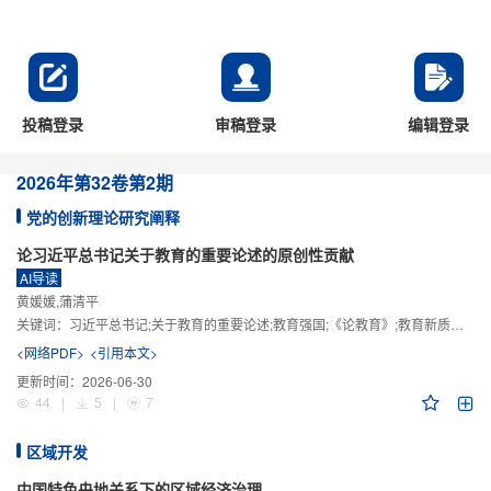
投稿登录
审稿登录
编辑登录
2026年
第32卷
第2期
党的创新理论研究阐释
论习近平总书记关于教育的重要论述的原创性贡献
AI导读
黄媛媛,蒲清平
关键词：
习近平总书记;关于教育的重要论述;教育强国;《论教育》;教育新质生产力;教育人工智能
<网络PDF>
<引用本文>
更新时间：
2026-06-30
44
|
5
|
7
区域开发
中国特色央地关系下的区域经济治理