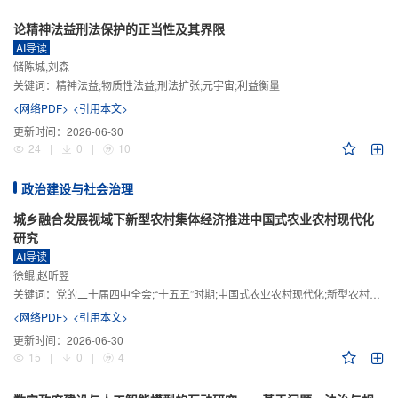
论精神法益刑法保护的正当性及其界限
AI导读
储陈城,刘森
关键词：
精神法益;物质性法益;刑法扩张;元宇宙;利益衡量
<网络PDF>
<引用本文>
更新时间：
2026-06-30
24
|
0
|
10
政治建设与社会治理
城乡融合发展视域下新型农村集体经济推进中国式农业农村现代化
研究
AI导读
徐鲲,赵昕翌
关键词：
党的二十届四中全会;“十五五”时期;中国式农业农村现代化;新型农村集体经济;城乡融合发展;新质生产力
<网络PDF>
<引用本文>
更新时间：
2026-06-30
15
|
0
|
4