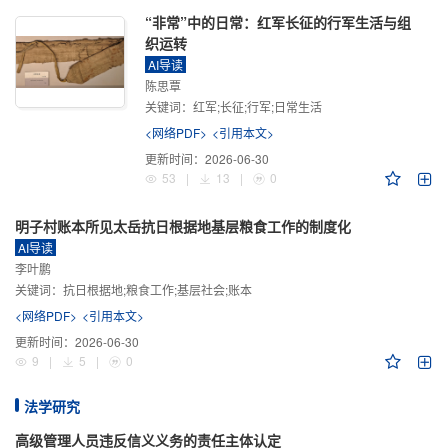
“非常”中的日常：红军长征的行军生活与组
织运转
AI导读
陈思覃
关键词：
红军;长征;行军;日常生活
<网络PDF>
<引用本文>
更新时间：
2026-06-30
53
|
13
|
0
明子村账本所见太岳抗日根据地基层粮食工作的制度化
AI导读
李叶鹏
关键词：
抗日根据地;粮食工作;基层社会;账本
<网络PDF>
<引用本文>
更新时间：
2026-06-30
9
|
5
|
0
法学研究
高级管理人员违反信义义务的责任主体认定