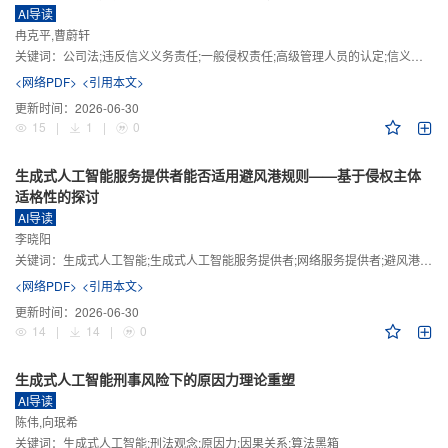
AI导读
冉克平,曹蔚轩
关键词：
公司法;违反信义义务责任;一般侵权责任;高级管理人员的认定;信义义务
<网络PDF>
<引用本文>
更新时间：
2026-06-30
15
|
1
|
0
生成式人工智能服务提供者能否适用避风港规则——基于侵权主体
适格性的探讨
AI导读
李晓阳
关键词：
生成式人工智能;生成式人工智能服务提供者;网络服务提供者;避风港规则;版权责任
<网络PDF>
<引用本文>
更新时间：
2026-06-30
14
|
14
|
0
生成式人工智能刑事风险下的原因力理论重塑
AI导读
陈伟,向珉希
关键词：
生成式人工智能;刑法观念;原因力;因果关系;算法黑箱