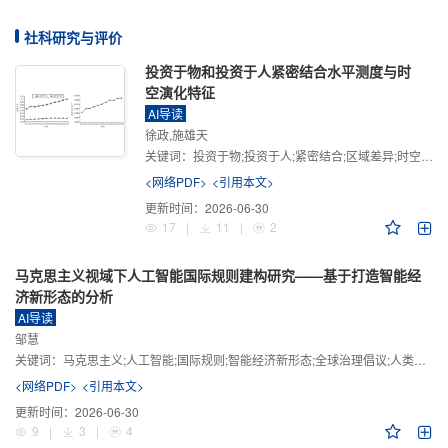
社科研究与评价
投资于物和投资于人紧密结合水平测度与时
空演化特征
AI导读
徐政,施雄天
关键词：
投资于物;投资于人;紧密结合;区域差异;时空演化
<网络PDF>
<引用本文>
更新时间：
2026-06-30
17
|
11
|
2
马克思主义视域下人工智能国际规则建构研究——基于打造智能经
济新形态的分析
AI导读
邹慧
关键词：
马克思主义;人工智能;国际规则;智能经济新形态;全球治理倡议;人类命运共同体
<网络PDF>
<引用本文>
更新时间：
2026-06-30
9
|
3
|
4