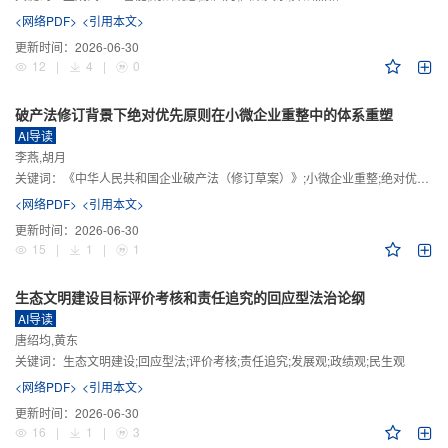
<网络PDF>
<引用本文>
更新时间：
2026-06-30
12
|
4
|
0
破产法修订背景下绝对优先原则在小微企业重整中的体系重塑
AI导读
李燕,胡月
关键词：
《中华人民共和国企业破产法（修订草案）》;小微企业重整;绝对优先原则;股东权益保留;预期可支配收入标准
<网络PDF>
<引用本文>
更新时间：
2026-06-30
15
|
1
|
1
生态文明建设目标评价考核和责任追究的回应型法治论纲
AI导读
唐绍均,黄东
关键词：
生态文明建设;回应型法;评价考核;责任追究;发展观;政绩观;民生观
<网络PDF>
<引用本文>
更新时间：
2026-06-30
16
|
1
|
3