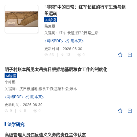
“非常”中的日常：红军长征的行军生活与组
织运转
AI导读
陈思覃
关键词：
红军;长征;行军;日常生活
<网络PDF>
<引用本文>
更新时间：
2026-06-30
53
|
13
|
0
明子村账本所见太岳抗日根据地基层粮食工作的制度化
AI导读
李叶鹏
关键词：
抗日根据地;粮食工作;基层社会;账本
<网络PDF>
<引用本文>
更新时间：
2026-06-30
9
|
5
|
0
法学研究
高级管理人员违反信义义务的责任主体认定