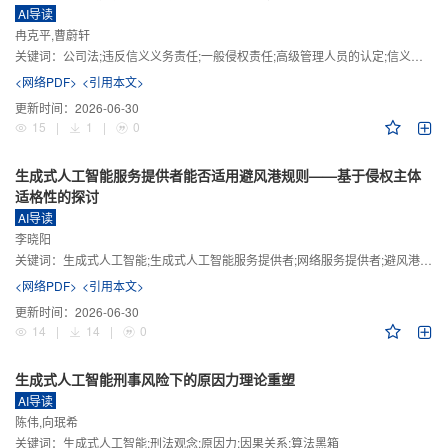
AI导读
冉克平,曹蔚轩
关键词：
公司法;违反信义义务责任;一般侵权责任;高级管理人员的认定;信义义务
<网络PDF>
<引用本文>
更新时间：
2026-06-30
15
|
1
|
0
生成式人工智能服务提供者能否适用避风港规则——基于侵权主体
适格性的探讨
AI导读
李晓阳
关键词：
生成式人工智能;生成式人工智能服务提供者;网络服务提供者;避风港规则;版权责任
<网络PDF>
<引用本文>
更新时间：
2026-06-30
14
|
14
|
0
生成式人工智能刑事风险下的原因力理论重塑
AI导读
陈伟,向珉希
关键词：
生成式人工智能;刑法观念;原因力;因果关系;算法黑箱