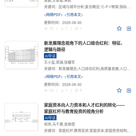
曾鹏,王家聪,宋航
关键词：
区域与城市分析;复合概念;“C-P-I”框架;指标体系
<网络PDF>
<引用本文>
更新时间：
2026-06-30
15
|
1
|
1
新发展理念视角下的人口综合红利：特征、
逻辑与路径
AI导读
王小玺,郑澜,张耀军
关键词：
新发展理念;人口综合红利;高质量发展;人口政策;中国式现代化
<网络PDF>
<引用本文>
更新时间：
2026-06-30
14
|
1
|
0
家庭资本向人力资本和人才红利的转化——
家庭杠杆与教育投资的视角分析
AI导读
祝伟,马千惠,吴继煜
关键词：
家庭杠杆;教育投资;家庭资本;家庭债务结构;CHFS