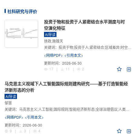
社科研究与评价
投资于物和投资于人紧密结合水平测度与时
空演化特征
AI导读
徐政,施雄天
关键词：
投资于物;投资于人;紧密结合;区域差异;时空演化
<网络PDF>
<引用本文>
更新时间：
2026-06-30
17
|
11
|
2
马克思主义视域下人工智能国际规则建构研究——基于打造智能经
济新形态的分析
AI导读
邹慧
关键词：
马克思主义;人工智能;国际规则;智能经济新形态;全球治理倡议;人类命运共同体
<网络PDF>
<引用本文>
更新时间：
2026-06-30
9
|
3
|
4