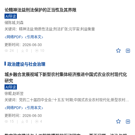
论精神法益刑法保护的正当性及其界限
AI导读
储陈城,刘森
关键词：
精神法益;物质性法益;刑法扩张;元宇宙;利益衡量
<网络PDF>
<引用本文>
更新时间：
2026-06-30
24
|
0
|
10
政治建设与社会治理
城乡融合发展视域下新型农村集体经济推进中国式农业农村现代化
研究
AI导读
徐鲲,赵昕翌
关键词：
党的二十届四中全会;“十五五”时期;中国式农业农村现代化;新型农村集体经济;城乡融合发展;新质生产力
<网络PDF>
<引用本文>
更新时间：
2026-06-30
15
|
0
|
4