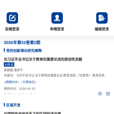
投稿登录
审稿登录
编辑登录
2026年
第32卷
第2期
党的创新理论研究阐释
论习近平总书记关于教育的重要论述的原创性贡献
AI导读
黄媛媛,蒲清平
关键词：
习近平总书记;关于教育的重要论述;教育强国;《论教育》;教育新质生产力;教育人工智能
<网络PDF>
<引用本文>
更新时间：
2026-06-30
44
|
5
|
7
区域开发
中国特色央地关系下的区域经济治理