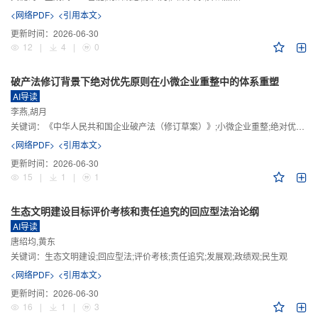
<网络PDF>
<引用本文>
更新时间：
2026-06-30
12
|
4
|
0
破产法修订背景下绝对优先原则在小微企业重整中的体系重塑
AI导读
李燕,胡月
关键词：
《中华人民共和国企业破产法（修订草案）》;小微企业重整;绝对优先原则;股东权益保留;预期可支配收入标准
<网络PDF>
<引用本文>
更新时间：
2026-06-30
15
|
1
|
1
生态文明建设目标评价考核和责任追究的回应型法治论纲
AI导读
唐绍均,黄东
关键词：
生态文明建设;回应型法;评价考核;责任追究;发展观;政绩观;民生观
<网络PDF>
<引用本文>
更新时间：
2026-06-30
16
|
1
|
3