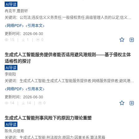
AI导读
冉克平,曹蔚轩
关键词：
公司法;违反信义义务责任;一般侵权责任;高级管理人员的认定;信义义务
<网络PDF>
<引用本文>
更新时间：
2026-06-30
15
|
1
|
0
生成式人工智能服务提供者能否适用避风港规则——基于侵权主体
适格性的探讨
AI导读
李晓阳
关键词：
生成式人工智能;生成式人工智能服务提供者;网络服务提供者;避风港规则;版权责任
<网络PDF>
<引用本文>
更新时间：
2026-06-30
14
|
14
|
0
生成式人工智能刑事风险下的原因力理论重塑
AI导读
陈伟,向珉希
关键词：
生成式人工智能;刑法观念;原因力;因果关系;算法黑箱