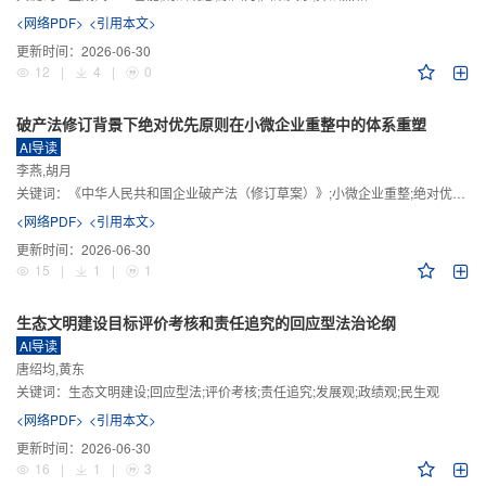
<网络PDF>
<引用本文>
更新时间：
2026-06-30
12
|
4
|
0
破产法修订背景下绝对优先原则在小微企业重整中的体系重塑
AI导读
李燕,胡月
关键词：
《中华人民共和国企业破产法（修订草案）》;小微企业重整;绝对优先原则;股东权益保留;预期可支配收入标准
<网络PDF>
<引用本文>
更新时间：
2026-06-30
15
|
1
|
1
生态文明建设目标评价考核和责任追究的回应型法治论纲
AI导读
唐绍均,黄东
关键词：
生态文明建设;回应型法;评价考核;责任追究;发展观;政绩观;民生观
<网络PDF>
<引用本文>
更新时间：
2026-06-30
16
|
1
|
3