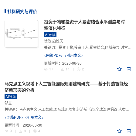
社科研究与评价
投资于物和投资于人紧密结合水平测度与时
空演化特征
AI导读
徐政,施雄天
关键词：
投资于物;投资于人;紧密结合;区域差异;时空演化
<网络PDF>
<引用本文>
更新时间：
2026-06-30
17
|
11
|
2
马克思主义视域下人工智能国际规则建构研究——基于打造智能经
济新形态的分析
AI导读
邹慧
关键词：
马克思主义;人工智能;国际规则;智能经济新形态;全球治理倡议;人类命运共同体
<网络PDF>
<引用本文>
更新时间：
2026-06-30
9
|
3
|
4