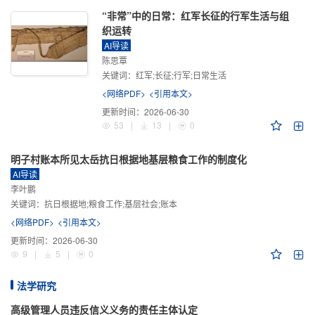
“非常”中的日常：红军长征的行军生活与组
织运转
AI导读
陈思覃
关键词：
红军;长征;行军;日常生活
<网络PDF>
<引用本文>
更新时间：
2026-06-30
53
|
13
|
0
明子村账本所见太岳抗日根据地基层粮食工作的制度化
AI导读
李叶鹏
关键词：
抗日根据地;粮食工作;基层社会;账本
<网络PDF>
<引用本文>
更新时间：
2026-06-30
9
|
5
|
0
法学研究
高级管理人员违反信义义务的责任主体认定