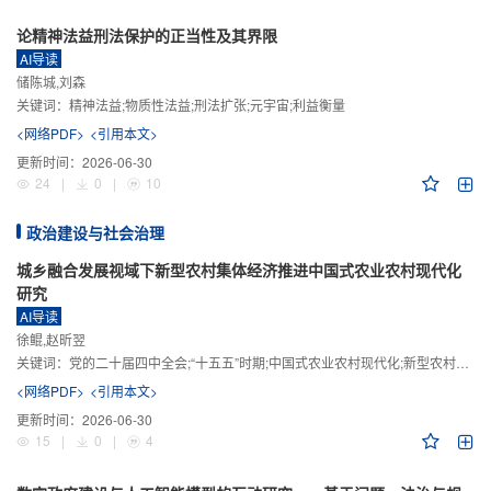
论精神法益刑法保护的正当性及其界限
AI导读
储陈城,刘森
关键词：
精神法益;物质性法益;刑法扩张;元宇宙;利益衡量
<网络PDF>
<引用本文>
更新时间：
2026-06-30
24
|
0
|
10
政治建设与社会治理
城乡融合发展视域下新型农村集体经济推进中国式农业农村现代化
研究
AI导读
徐鲲,赵昕翌
关键词：
党的二十届四中全会;“十五五”时期;中国式农业农村现代化;新型农村集体经济;城乡融合发展;新质生产力
<网络PDF>
<引用本文>
更新时间：
2026-06-30
15
|
0
|
4