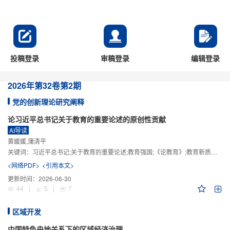
投稿登录
审稿登录
编辑登录
2026年
第32卷
第2期
党的创新理论研究阐释
论习近平总书记关于教育的重要论述的原创性贡献
AI导读
黄媛媛,蒲清平
关键词：
习近平总书记;关于教育的重要论述;教育强国;《论教育》;教育新质生产力;教育人工智能
<网络PDF>
<引用本文>
更新时间：
2026-06-30
44
|
5
|
7
区域开发
中国特色央地关系下的区域经济治理