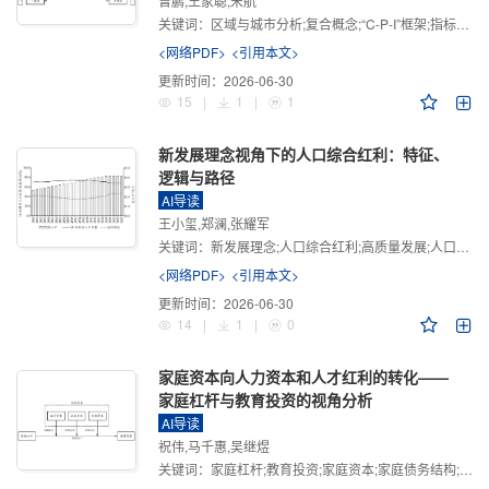
曾鹏,王家聪,宋航
关键词：
区域与城市分析;复合概念;“C-P-I”框架;指标体系
<网络PDF>
<引用本文>
更新时间：
2026-06-30
15
|
1
|
1
新发展理念视角下的人口综合红利：特征、
逻辑与路径
AI导读
王小玺,郑澜,张耀军
关键词：
新发展理念;人口综合红利;高质量发展;人口政策;中国式现代化
<网络PDF>
<引用本文>
更新时间：
2026-06-30
14
|
1
|
0
家庭资本向人力资本和人才红利的转化——
家庭杠杆与教育投资的视角分析
AI导读
祝伟,马千惠,吴继煜
关键词：
家庭杠杆;教育投资;家庭资本;家庭债务结构;CHFS