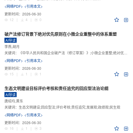
<网络PDF>
<引用本文>
更新时间：
2026-06-30
12
|
4
|
0
破产法修订背景下绝对优先原则在小微企业重整中的体系重塑
AI导读
李燕,胡月
关键词：
《中华人民共和国企业破产法（修订草案）》;小微企业重整;绝对优先原则;股东权益保留;预期可支配收入标准
<网络PDF>
<引用本文>
更新时间：
2026-06-30
15
|
1
|
1
生态文明建设目标评价考核和责任追究的回应型法治论纲
AI导读
唐绍均,黄东
关键词：
生态文明建设;回应型法;评价考核;责任追究;发展观;政绩观;民生观
<网络PDF>
<引用本文>
更新时间：
2026-06-30
16
|
1
|
3