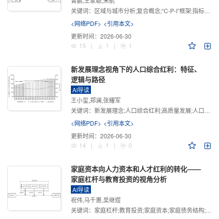
曾鹏,王家聪,宋航
关键词：
区域与城市分析;复合概念;“C-P-I”框架;指标体系
<网络PDF>
<引用本文>
更新时间：
2026-06-30
15
|
1
|
1
新发展理念视角下的人口综合红利：特征、
逻辑与路径
AI导读
王小玺,郑澜,张耀军
关键词：
新发展理念;人口综合红利;高质量发展;人口政策;中国式现代化
<网络PDF>
<引用本文>
更新时间：
2026-06-30
14
|
1
|
0
家庭资本向人力资本和人才红利的转化——
家庭杠杆与教育投资的视角分析
AI导读
祝伟,马千惠,吴继煜
关键词：
家庭杠杆;教育投资;家庭资本;家庭债务结构;CHFS