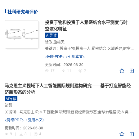
社科研究与评价
投资于物和投资于人紧密结合水平测度与时
空演化特征
AI导读
徐政,施雄天
关键词：
投资于物;投资于人;紧密结合;区域差异;时空演化
<网络PDF>
<引用本文>
更新时间：
2026-06-30
17
|
11
|
2
马克思主义视域下人工智能国际规则建构研究——基于打造智能经
济新形态的分析
AI导读
邹慧
关键词：
马克思主义;人工智能;国际规则;智能经济新形态;全球治理倡议;人类命运共同体
<网络PDF>
<引用本文>
更新时间：
2026-06-30
9
|
3
|
4