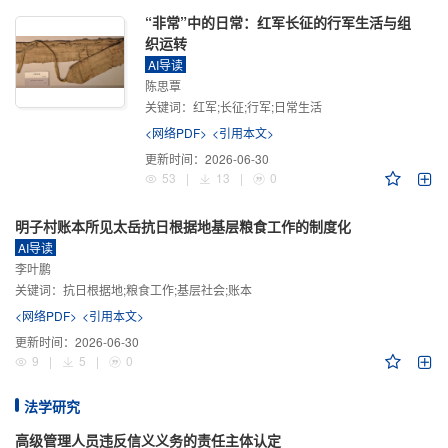
“非常”中的日常：红军长征的行军生活与组
织运转
AI导读
陈思覃
关键词：
红军;长征;行军;日常生活
<网络PDF>
<引用本文>
更新时间：
2026-06-30
53
|
13
|
0
明子村账本所见太岳抗日根据地基层粮食工作的制度化
AI导读
李叶鹏
关键词：
抗日根据地;粮食工作;基层社会;账本
<网络PDF>
<引用本文>
更新时间：
2026-06-30
9
|
5
|
0
法学研究
高级管理人员违反信义义务的责任主体认定