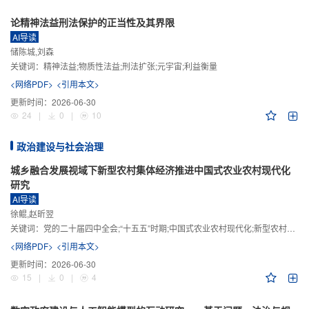
论精神法益刑法保护的正当性及其界限
AI导读
储陈城,刘森
关键词：
精神法益;物质性法益;刑法扩张;元宇宙;利益衡量
<网络PDF>
<引用本文>
更新时间：
2026-06-30
24
|
0
|
10
政治建设与社会治理
城乡融合发展视域下新型农村集体经济推进中国式农业农村现代化
研究
AI导读
徐鲲,赵昕翌
关键词：
党的二十届四中全会;“十五五”时期;中国式农业农村现代化;新型农村集体经济;城乡融合发展;新质生产力
<网络PDF>
<引用本文>
更新时间：
2026-06-30
15
|
0
|
4