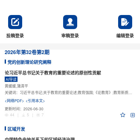
投稿登录
审稿登录
编辑登录
2026年
第32卷
第2期
党的创新理论研究阐释
论习近平总书记关于教育的重要论述的原创性贡献
AI导读
黄媛媛,蒲清平
关键词：
习近平总书记;关于教育的重要论述;教育强国;《论教育》;教育新质生产力;教育人工智能
<网络PDF>
<引用本文>
更新时间：
2026-06-30
44
|
5
|
7
区域开发
中国特色央地关系下的区域经济治理