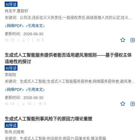
AI导读
冉克平,曹蔚轩
关键词：
公司法;违反信义义务责任;一般侵权责任;高级管理人员的认定;信义义务
<网络PDF>
<引用本文>
更新时间：
2026-06-30
15
|
1
|
0
生成式人工智能服务提供者能否适用避风港规则——基于侵权主体
适格性的探讨
AI导读
李晓阳
关键词：
生成式人工智能;生成式人工智能服务提供者;网络服务提供者;避风港规则;版权责任
<网络PDF>
<引用本文>
更新时间：
2026-06-30
14
|
14
|
0
生成式人工智能刑事风险下的原因力理论重塑
AI导读
陈伟,向珉希
关键词：
生成式人工智能;刑法观念;原因力;因果关系;算法黑箱