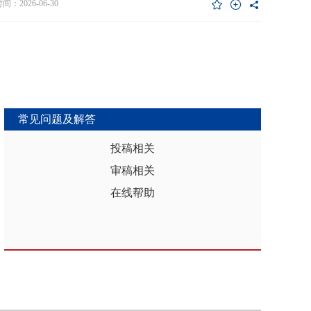
维度异质性特征。基于此，文章利用2017年和2019年中国家庭金融调查
：2026-06-30
能够推动区域分析从传统的、相对静态的、单一维度的模式，向更加动
HFS）数据构建混合截面样本，采用固定效应模型检验家庭杠杆对家庭教
整合、精准把握复杂性的新阶段迈进，为深化区域认知、服务区域实践
资的影响效应，为优化家庭财务决策、完善公共教育政策与防控家庭债
更有效的理论武器和方法论支撑。
险提供实证依据。实证结果表明：第一，从全样本层面看，家庭杠杆升
增加教育投资，这一结论在替换核心变量度量方式、剔除无子女与无负
本、采用区域杠杆均值作为工具变量处理内生性后依然稳健。第二，从
作用看，家庭杠杆对教育投资的正向作用会随着家庭资本的增加而削
表明资本充裕家庭可依靠自有资源满足教育需求，降低对债务融资的依
常见问题及解答
第三，异质性分析结果显示，债务多元化水平较低、主要依赖内源融资
庭、子女数量在三孩及以上、数字化水平较高的家庭、位于中西部地区
投稿相关
城镇的家庭在杠杆上升时更倾向于增加更多的教育投资。第四，进一步
审稿相关
后发现，家庭杠杆与教育投资之间存在倒“U”型的非线性关系，当家庭财
力较轻时，杠杆上升会促使家庭增加教育投入，但财务负担过重时则导
在线帮助
育支出削减，说明适度杠杆可缓解流动性约束并支撑教育投入，而过度
引发的财务压力会显著削减教育支出。基于实证研究结果，文章从引导
进行理性的教育投资规划、提升公共教育资源质量、增强家庭的资本积
力和多元化融资渠道以及构建精准化教育支持政策体系四个角度提出可
的政策优化建议。文章聚焦家庭资本向人力资本转化的路径，拓展并实
验了家庭杠杆影响教育投资的理论框架，凸显家庭杠杆背景下教育投资
的异质性，为理解家庭在经济压力下的教育投资决策提供新视角。