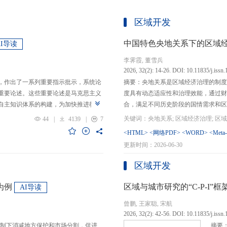
区域开发
中国特色央地关系下的区域
AI导读
李霁霞, 董雪兵
2026, 32(2): 14-26. DOI: 10.11835/j.issn
，作出了一系列重要指示批示，系统论
摘要：央地关系是区域经济治理的制度
重要论述。这些重要论述是马克思主义
度具有动态适应性和治理效能，通过财
自主知识体系的构建，为加快推进教育
合，满足不同历史阶段的国情需求和区
创性贡献。这些原创性贡献主要体现
制，引导区域竞争策略转变，包括竞争标
44
|
4139
|
7
定位，从政治价值、经济价值、文化价
生”转向“基本公共服务均等化”，发展
<HTML>
<网络PDF>
<WORD>
<Meta
”的战略问题；第二，从认识论角度赋
提升区域经济治理效率。另一方面，中
更新时间：2026-06-30
本任务、时代使命、最终目的，创新性
域竞争激励的同时，降低区域合作成本
基本国情遵循教育规律，提出了深化教
等跨区域合作模式，实现国家治理和区
区域开发
选择、教育动力的激发、教育路径的规
的背景下，区域经济治理面临新形势与
题。
宜发展新质生产力、构建全国统一大市
为例
区域与城市研究的“C-P-I
AI导读
化探索，进一步丰富和完善中国特色区
曾鹏, 王家聪, 宋航
理支撑。
2026, 32(2): 42-56. DOI: 10.11835/j.issn
制下消减地方保护和市场分割，促进
摘要