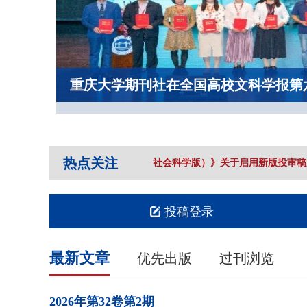
重庆大学期刊社在全国高校文科学报第
热点关注
《重庆大学学报（社会科学版）》关于启用新版投审稿系
投稿登录
最新文章
优先出版
过刊浏览
2026年
第32卷
第2期