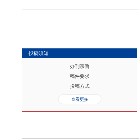
势，推动人口与经济系统内部均衡和外
合联动升级、毗邻区域协作防止规模性
量发展提供坚实的人口基础和支撑，其基
略为新发展格局下毗邻省际协作治理提
“红利”，具有系统性、阶段性、统一
助于提高行政区划体制下省际协作治理
模、年龄结构、综合素质、空间分布等
理中促进全国统一大市场建设和区域
管当前依然存在人口综合红利释放的现
向互动关系，利用人口现有优势和人口
创新、协调、绿色、开放和共享发展中
中，既要立足当下人口负增长的现实，
投稿须知
放眼未来人口发展趋势，积极挖掘、培
红利和人口合理分布红利，以相关政策
办刊宗旨
展符合创新、协调、绿色、开放、共享
稿件要求
势性特征和高质量发展的目标任务，通
育强国建设、优化城镇格局体系，以人
投稿方式
化。
查看更多