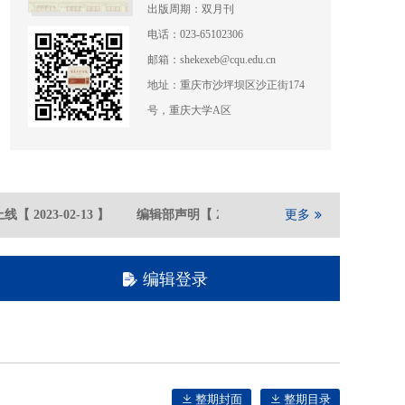
出版周期：双月刊
电话：023-65102306
邮箱：shekexeb@cqu.edu.cn
地址：重庆市沙坪坝区沙正街174
号，重庆大学A区
线
【
2023-02
-13
】
编辑部声明
【
2021-05
-21
】
更多
重庆大学期刊社
编辑登录
整期封面
整期目录