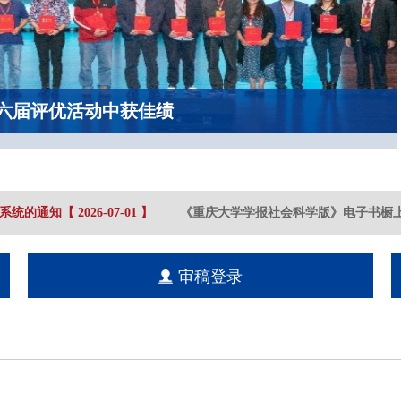
六届评优活动中获佳绩
统的通知
【
2026-07
-01
】
《重庆大学学报社会科学版》电子书橱上
审稿登录