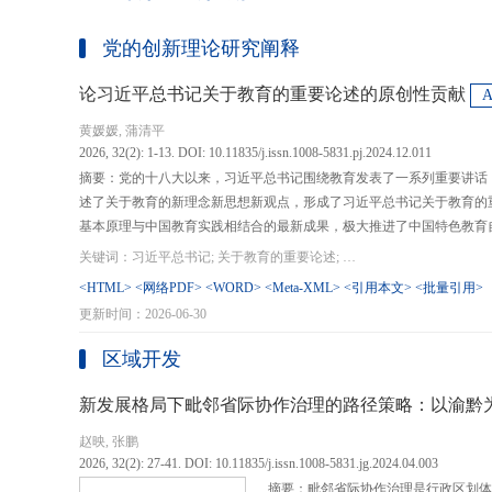
党的创新理论研究阐释
论习近平总书记关于教育的重要论述的原创性贡献
黄媛媛, 蒲清平
2026, 32(2): 1-13. DOI: 10.11835/j.issn.1008-5831.pj.2024.12.011
摘要：党的十八大以来，习近平总书记围绕教育发表了一系列重要讲话
述了关于教育的新理念新思想新观点，形成了习近平总书记关于教育的
基本原理与中国教育实践相结合的最新成果，极大推进了中国特色教育
现代化、建设教育强国提供了强大思想武器和行动指南，作出了重大原
关键词：习近平总书记; 关于教育的重要论述; 教育强国; 《论教育》; 教育新质生产力; 教育人工智能
在：第一，从价值论角度明确了教育在党和国家事业发展全局中的战略
<HTML>
<网络PDF>
<WORD>
<Meta-XML>
<引用本文>
<批量引用>
值、社会价值、创新价值等五个方面创新性回答了新时代“为什么办教育
更新时间：2026-06-30
予了新时代教育发展的多重内涵，深刻揭示其根本性质、根本保证、根
回答了新时代“办什么样的教育”的根本问题；第三，从方法论角度立足
区域开发
育改革创新的总体思路和战略部署，涵盖教育地位的确立、教育道路的
划以及教育主体的培育，创新性回答了新时代“怎么办教育”的实践问
新发展格局下毗邻省际协作治理的路径策略：以渝黔
赵映, 张鹏
2026, 32(2): 27-41. DOI: 10.11835/j.issn.1008-5831.jg.2024.04.003
摘要：毗邻省际协作治理是行政区划体