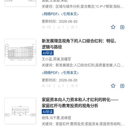
曾鹏,王家聪,宋航
关键词：
区域与城市分析;复合概念;“C-P-I”框架;指标体系
<网络PDF>
<引用本文>
更新时间：
2026-06-30
15
|
1
|
1
新发展理念视角下的人口综合红利：特征、
逻辑与路径
AI导读
王小玺,郑澜,张耀军
关键词：
新发展理念;人口综合红利;高质量发展;人口政策;中国式现代化
<网络PDF>
<引用本文>
更新时间：
2026-06-30
14
|
1
|
0
家庭资本向人力资本和人才红利的转化——
家庭杠杆与教育投资的视角分析
AI导读
祝伟,马千惠,吴继煜
关键词：
家庭杠杆;教育投资;家庭资本;家庭债务结构;CHFS