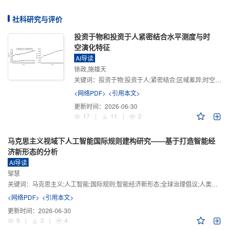
社科研究与评价
投资于物和投资于人紧密结合水平测度与时
空演化特征
AI导读
徐政,施雄天
关键词：
投资于物;投资于人;紧密结合;区域差异;时空演化
<网络PDF>
<引用本文>
更新时间：
2026-06-30
17
|
11
|
2
马克思主义视域下人工智能国际规则建构研究——基于打造智能经
济新形态的分析
AI导读
邹慧
关键词：
马克思主义;人工智能;国际规则;智能经济新形态;全球治理倡议;人类命运共同体
<网络PDF>
<引用本文>
更新时间：
2026-06-30
9
|
3
|
4