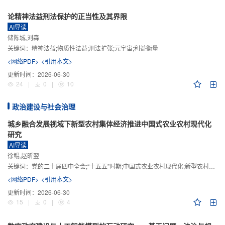
论精神法益刑法保护的正当性及其界限
AI导读
储陈城,刘森
关键词：
精神法益;物质性法益;刑法扩张;元宇宙;利益衡量
<网络PDF>
<引用本文>
更新时间：
2026-06-30
24
|
0
|
10
政治建设与社会治理
城乡融合发展视域下新型农村集体经济推进中国式农业农村现代化
研究
AI导读
徐鲲,赵昕翌
关键词：
党的二十届四中全会;“十五五”时期;中国式农业农村现代化;新型农村集体经济;城乡融合发展;新质生产力
<网络PDF>
<引用本文>
更新时间：
2026-06-30
15
|
0
|
4