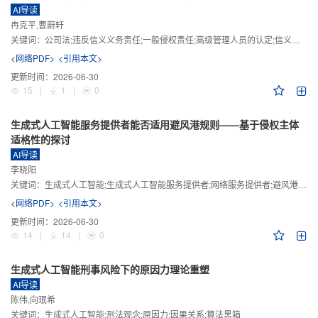
AI导读
冉克平,曹蔚轩
关键词：
公司法;违反信义义务责任;一般侵权责任;高级管理人员的认定;信义义务
<网络PDF>
<引用本文>
更新时间：
2026-06-30
15
|
1
|
0
生成式人工智能服务提供者能否适用避风港规则——基于侵权主体
适格性的探讨
AI导读
李晓阳
关键词：
生成式人工智能;生成式人工智能服务提供者;网络服务提供者;避风港规则;版权责任
<网络PDF>
<引用本文>
更新时间：
2026-06-30
14
|
14
|
0
生成式人工智能刑事风险下的原因力理论重塑
AI导读
陈伟,向珉希
关键词：
生成式人工智能;刑法观念;原因力;因果关系;算法黑箱