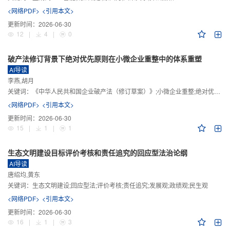
<网络PDF>
<引用本文>
更新时间：
2026-06-30
12
|
4
|
0
破产法修订背景下绝对优先原则在小微企业重整中的体系重塑
AI导读
李燕,胡月
关键词：
《中华人民共和国企业破产法（修订草案）》;小微企业重整;绝对优先原则;股东权益保留;预期可支配收入标准
<网络PDF>
<引用本文>
更新时间：
2026-06-30
15
|
1
|
1
生态文明建设目标评价考核和责任追究的回应型法治论纲
AI导读
唐绍均,黄东
关键词：
生态文明建设;回应型法;评价考核;责任追究;发展观;政绩观;民生观
<网络PDF>
<引用本文>
更新时间：
2026-06-30
16
|
1
|
3