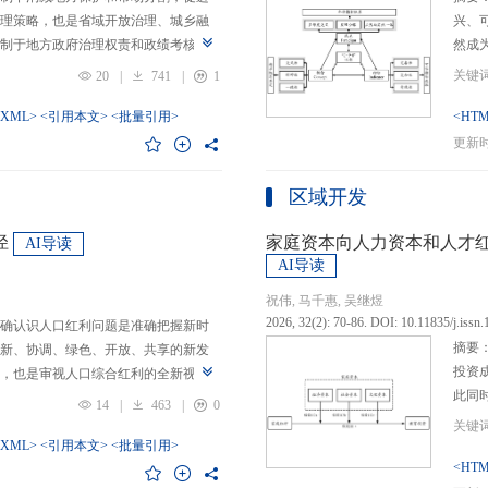
理策略，也是省域开放治理、城乡融
兴、
制于地方政府治理权责和政绩考核的
然成
日渐固化的地方利益，毗邻省际协作
的要求
20
|
741
|
1
为。新发展格局的提出及其坚持扩大
等形
市场的政策导向，为毗邻省际协作治
-XML>
<引用本文>
<批量引用>
而是
<HTM
略是构建新发展格局的内在要求和重
问题
更新时间
中国治理语境，整合性构建“共识—组
后：
，选取新时代西部大开发、成渝地区双
乏可
区域开发
政策机遇叠加的渝黔协作治理作为案
体现
，探析新发展格局下毗邻省际协作治
概念
径
家庭资本向人力资本和人才
AI导读
作治理是毗邻省（自治区、直辖市）
P-
AI导读
向，构建去中心化的协作组织制度，
念精
祝伟, 马千惠, 吴继煜
发展格局下毗邻省际协作治理的路径
的本
2026, 32(2): 70-86. DOI: 10.11835/j.issn
确认识人口红利问题是准确把握新时
际协作发展需要，以及市场主体和民
重一
摘要
新、协调、绿色、开放、共享的新发
共识，明确毗邻省际协作治理是省域
构建
投资
，也是审视人口综合红利的全新视
，统筹衔接国家战略政策与省域治理
建立
此同
红利理论是在发展基础、核心理念和
局，下好毗邻协作先行示范区创建、
然实
14
|
463
|
0
益凸
延伸和拓展，立足于我国新的历史方
后，激发横向平等协调、纵向垂直管理、
选择
融稳
质、分布等人口条件为基础，以新发
-XML>
<引用本文>
<批量引用>
牵住“牛鼻子”工程，着重优化开放协作
互特
育投
<HTM
调整从而培育、巩固和收获人口优
基本公共服务一体化，推动产业链整
架不