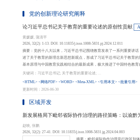
党的创新理论研究阐释
论习近平总书记关于教育的重要论述的原创性贡献
黄媛媛, 蒲清平
2026, 32(2): 1-13. DOI: 10.11835/j.issn.1008-5831.pj.2024.12.011
摘要：党的十八大以来，习近平总书记围绕教育发表了一系列重要讲话
述了关于教育的新理念新思想新观点，形成了习近平总书记关于教育的
基本原理与中国教育实践相结合的最新成果，极大推进了中国特色教育
现代化、建设教育强国提供了强大思想武器和行动指南，作出了重大原
关键词：习近平总书记; 关于教育的重要论述; 教育强国; 《论教育》; 教育新质生产力; 教育人工智能
在：第一，从价值论角度明确了教育在党和国家事业发展全局中的战略
<HTML>
<网络PDF>
<WORD>
<Meta-XML>
<引用本文>
<批量引用>
值、社会价值、创新价值等五个方面创新性回答了新时代“为什么办教育
更新时间：2026-06-30
予了新时代教育发展的多重内涵，深刻揭示其根本性质、根本保证、根
回答了新时代“办什么样的教育”的根本问题；第三，从方法论角度立足
区域开发
育改革创新的总体思路和战略部署，涵盖教育地位的确立、教育道路的
划以及教育主体的培育，创新性回答了新时代“怎么办教育”的实践问
新发展格局下毗邻省际协作治理的路径策略：以渝黔
赵映, 张鹏
2026, 32(2): 27-41. DOI: 10.11835/j.issn.1008-5831.jg.2024.04.003
摘要：毗邻省际协作治理是行政区划体