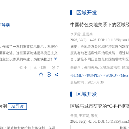
区域开发
中国特色央地关系下的区域
AI导读
李霁霞, 董雪兵
2026, 32(2): 14-26. DOI: 10.11835/j.issn
，作出了一系列重要指示批示，系统论
摘要：央地关系是区域经济治理的制度
重要论述。这些重要论述是马克思主义
度具有动态适应性和治理效能，通过财
自主知识体系的构建，为加快推进教育
合，满足不同历史阶段的国情需求和区
创性贡献。这些原创性贡献主要体现
制，引导区域竞争策略转变，包括竞争标
44
|
4139
|
7
定位，从政治价值、经济价值、文化价
生”转向“基本公共服务均等化”，发展
<HTML>
<网络PDF>
<WORD>
<Meta
”的战略问题；第二，从认识论角度赋
提升区域经济治理效率。另一方面，中
更新时间：2026-06-30
本任务、时代使命、最终目的，创新性
域竞争激励的同时，降低区域合作成本
基本国情遵循教育规律，提出了深化教
等跨区域合作模式，实现国家治理和区
区域开发
选择、教育动力的激发、教育路径的规
的背景下，区域经济治理面临新形势与
题。
宜发展新质生产力、构建全国统一大市
为例
区域与城市研究的“C-P-I
AI导读
化探索，进一步丰富和完善中国特色区
曾鹏, 王家聪, 宋航
理支撑。
2026, 32(2): 42-56. DOI: 10.11835/j.issn
制下消减地方保护和市场分割，促进
摘要