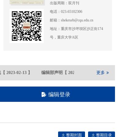
出版周期：双月刊
电话：023-65102306
邮箱：shekexeb@cqu.edu.cn
地址：重庆市沙坪坝区沙正街174
号，重庆大学A区
【
2023-02
-13
】
编辑部声明
【
2021-05
-21
】
更多
重庆大学期刊社在
编辑登录
整期封面
整期目录