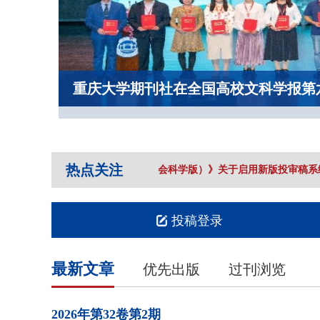
重庆大学期刊社在全国高校文科学报第
热点关注
《重庆大学学报（社会科学版）》关于启用新版投审稿系统
投稿登录
最新文章
优先出版
过刊浏览
2026年
第32卷
第2期