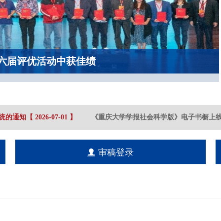
六届评优活动中获佳绩
的通知
【
2026-07
-01
】
《重庆大学学报社会科学版》电子书橱上线
审稿登录