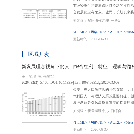
市场经济生产要素跨区域流动的政府治
合发展的应有之义。然而，长期以来受
行政区划界限，以及竞争性发展博弈中
关键词：省际协作治理; 开放治理; 行政区划; 统一大市场; 新发展格局
治理成了政府治理盲区或选择性自主行
内需、畅通经济循环、建设全国统一大
<HTML>
<网络PDF>
<WORD>
<Meta
理提供了新的机遇，借此探析其路径策
更新时间：2026-06-30
要议题。文章借鉴协作治理理论，结合
织—行动”毗邻省际协作治理分析框架
区域开发
城经济圈建设、支持贵州闯新路等多重
例，采用半结构化访谈法收集数据资料
新发展理念视角下的人口综合红利：特征、逻辑与路
理的路径策略。研究表明，毗邻省际协
王小玺, 郑澜, 张耀军
的利益相关主体以协作共识为基础和导
2026, 32(2): 57-69. DOI: 10.11835/j.issn.1008-5831.jg.2026.03.003
达成多向度的系统性治理行动过程。新
摘要：在人口负增长的时代背景下，正
策略首先是厘清国家战略政策要求、省
代我国人口与经济关系的重要前提，创
众期望，凝聚利益相关主体的协作治理
展理念既是引领高质量发展的指导原则
开放治理必须积极作为的必答题。其次
角。从内涵特征看，新时代的人口综合
规划，构建去中心化的组织结构总体布
关键词：新发展理念; 人口综合红利; 高质量发展; 人口政策; 中国式现代化
价值追求等方面对传统人口红利理论的
自组织组团协作开发的“先手棋”。最
位和发展进程，以人口数量、结构、素
<HTML>
<网络PDF>
<WORD>
<Meta
网络协同治理的比较优势和互补功能，
展理念为导向，通过政策措施的适应性
更新时间：2026-06-30
机制和生态共保联治，促进基础设施和