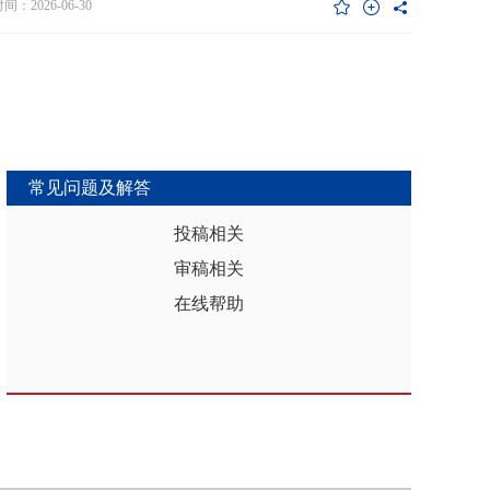
维度异质性特征。基于此，文章利用2017年和2019年中国家庭金融调查
：2026-06-30
能够推动区域分析从传统的、相对静态的、单一维度的模式，向更加动
HFS）数据构建混合截面样本，采用固定效应模型检验家庭杠杆对家庭教
整合、精准把握复杂性的新阶段迈进，为深化区域认知、服务区域实践
资的影响效应，为优化家庭财务决策、完善公共教育政策与防控家庭债
更有效的理论武器和方法论支撑。
险提供实证依据。实证结果表明：第一，从全样本层面看，家庭杠杆升
增加教育投资，这一结论在替换核心变量度量方式、剔除无子女与无负
本、采用区域杠杆均值作为工具变量处理内生性后依然稳健。第二，从
作用看，家庭杠杆对教育投资的正向作用会随着家庭资本的增加而削
表明资本充裕家庭可依靠自有资源满足教育需求，降低对债务融资的依
常见问题及解答
第三，异质性分析结果显示，债务多元化水平较低、主要依赖内源融资
庭、子女数量在三孩及以上、数字化水平较高的家庭、位于中西部地区
投稿相关
城镇的家庭在杠杆上升时更倾向于增加更多的教育投资。第四，进一步
审稿相关
后发现，家庭杠杆与教育投资之间存在倒“U”型的非线性关系，当家庭财
力较轻时，杠杆上升会促使家庭增加教育投入，但财务负担过重时则导
在线帮助
育支出削减，说明适度杠杆可缓解流动性约束并支撑教育投入，而过度
引发的财务压力会显著削减教育支出。基于实证研究结果，文章从引导
进行理性的教育投资规划、提升公共教育资源质量、增强家庭的资本积
力和多元化融资渠道以及构建精准化教育支持政策体系四个角度提出可
的政策优化建议。文章聚焦家庭资本向人力资本转化的路径，拓展并实
验了家庭杠杆影响教育投资的理论框架，凸显家庭杠杆背景下教育投资
的异质性，为理解家庭在经济压力下的教育投资决策提供新视角。