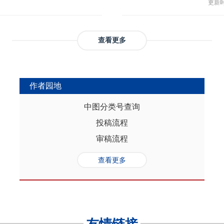
与多
部协调，为推动实现人口与经济高质
更新时间
返贫和城乡融合发展。这样的路径策
制，
（C
础是“人口”，关键是“综合”，核心在
供了系统性创新蓝本和行动方案，有
态、
育投
性的特征。从内在逻辑看，人口的总量规
效能和可持续性，亦能在省域开放治
提供
务风
是人口综合红利的重要组成部分，尽
协调发展。
查看更多
高会
实阻碍，但应立足于人口与经济的双
债样
转变机遇，充分发挥人口因素在助推
调节
的积极作用。在中国式现代化进程
弱，
充分挖掘和利用现有人口条件，也要
作者园地
赖。
育人口结构优化红利、人口素质提升
的家
制度的调整完善为路径，引导人口发
中图分类号查询
以及
的理念需求，积极回应人口发展的趋
投稿流程
讨论
过进一步完善生育养老政策、推进教
务压
口与经济高质量发展支撑中国式现代
审稿流程
致教
负债
查看更多
家庭
累能
参考
证检
决策