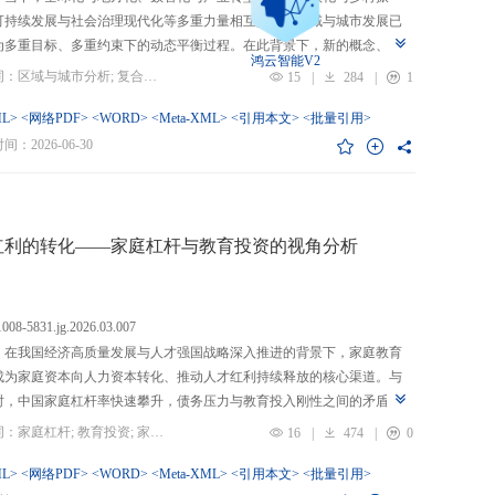
可持续发展与社会治理现代化等多重力量相互交织，区域与城市发展已
为多重目标、多重约束下的动态平衡过程。在此背景下，新的概念、新
鸿云智能V2
、新的范围不断涌现，形成了以“A视角下的B”“面向A的B”“基于A的B”
关键词：区域与城市分析; 复合概念; “C-P-I”框架; 指标体系
15
|
284
|
1
式表现的交叉性复合概念。这些概念往往不是对既有概念的简单叠加，
蕴含了新的目标要求、关系规范或作用范围，代表了对区域与城市复杂
L>
<网络PDF>
<WORD>
<Meta-XML>
<引用本文>
<批量引用>
的新认知。然而，目前学术界对于这类复杂概念的综合评价研究相对滞
：2026-06-30
概念界定不够系统明确，未能充分揭示限定条件引入后的内涵转变或缺
操作性；指标体系构建相对主观，缺乏统一设计原则与构建范式，未能
概念子维度间的多维交叉属性；指标选择上不够完备有效，未全面覆盖
内涵关键方面，也缺乏系统检验。对此，文章提出区域与城市研究的“C-
红利的转化——家庭杠杆与教育投资的视角分析
I”框架，从三个维度对复合概念的综合评价体系进行系统分析：首先，在概
准界定方面，注重交叉性，即准确揭示概念由A与B及其子维度交互生成
质；注重针对性，即锚定概念所服务的特定场景、问题与核心关系；注
.1008-5831.jg.2026.03.007
致性，即确保概念界定与测量操作的逻辑统一。其次，在指标体系科学
：在我国经济高质量发展与人才强国战略深入推进的背景下，家庭教育
上，采用多维交叉原则，深入交叉单元层面进行刻画；层级分解原则，
成为家庭资本向人力资本转化、推动人才红利持续释放的核心渠道。与
从目的层到场景层、要素层、观测层、指标层和说明层的系统结构；应
时，中国家庭杠杆率快速攀升，债务压力与教育投入刚性之间的矛盾日
然一体原则，实现理论理想与现实测量的统一。最后，在具体指标可信
显，二者的互动关系直接关系到人力资本积累效率、教育公平与家庭金
关键词：家庭杠杆; 教育投资; 家庭资本; 家庭债务结构; CHFS
16
|
474
|
0
上，强调完备性，全面覆盖概念内涵；强调复合性，体现概念的交叉交
定。现有研究多聚焦家庭杠杆对总体消费的影响，较少深入剖析其对教
征；强调有效性，通过严格检验保障指标质量和指标体系稳健。这一框
资的作用机制，且普遍忽视家庭经济、社会、文化资本的综合调节效应
L>
<网络PDF>
<WORD>
<Meta-XML>
<引用本文>
<批量引用>
仅提供了评价复杂概念的工具，更蕴含促进复杂概念发现与再生产的机