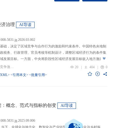
经济治理
AI导读
.1008-5831.jg.2026.03.002
基础，决定了区域竞争与合作行为的激励和约束条件。中国特色央地制
政税务、行政管理、官员考核等机制设计，调整区域经济行为的条件集
域发展目标。一方面，中央将阶段性区域经济发展目标嵌入地方激励机
的从“为增长而竞争”转向“为发展而竞争”，支出行为从“重建设、轻民
关键词：央地关系; 区域经济治理; 区域竞争激励; 跨区域合作
20
|
404
|
0
模式从“地方保护”转向“发挥比较优势”，以区域竞争激励和竞争策略优化
-XML>
<引用本文>
<批量引用>
央通过对口支援、一体化合作、主体功能区建设等制度安排，在保留区
，提高区域合作收益，形成优势互补、规模效益最大化、外部性内部化
域治理效率的统一。在区域经济格局深刻变革与国内发展目标转型升级
新挑战。未来区域经济治理研究应聚焦数字时代区域协调发展、因地制
场等重大现实问题，从新治理主体、新发展目标、新治理工具等维度深
”框架：概念、范式与指标的创变
AI导读
域经济治理理论体系，为新时代区域协调发展与区域高质量发展提供学
.1008-5831.jg.2025.09.006
：当下，全球化与地方化、数智化与产业转型、新型城镇化与乡村振