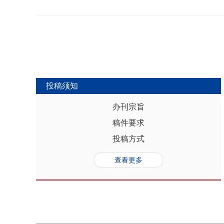
势，推动人口与经济系统内部均衡和外
合联动升级、毗邻区域协作防止规模性
量发展提供坚实的人口基础和支撑，其基
略为新发展格局下毗邻省际协作治理提
“红利”，具有系统性、阶段性、统一
助于提高行政区划体制下省际协作治理
模、年龄结构、综合素质、空间分布等
理中促进全国统一大市场建设和区域
管当前依然存在人口综合红利释放的现
向互动关系，利用人口现有优势和人口
创新、协调、绿色、开放和共享发展中
中，既要立足当下人口负增长的现实，
投稿须知
放眼未来人口发展趋势，积极挖掘、培
红利和人口合理分布红利，以相关政策
办刊宗旨
展符合创新、协调、绿色、开放、共享
稿件要求
势性特征和高质量发展的目标任务，通
育强国建设、优化城镇格局体系，以人
投稿方式
化。
查看更多