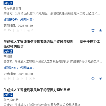
AI导读
冉克平,曹蔚轩
关键词：
公司法;违反信义义务责任;一般侵权责任;高级管理人员的认定;信义义务
<网络PDF>
<引用本文>
更新时间：
2026-06-30
15
|
1
|
0
生成式人工智能服务提供者能否适用避风港规则——基于侵权主体
适格性的探讨
AI导读
李晓阳
关键词：
生成式人工智能;生成式人工智能服务提供者;网络服务提供者;避风港规则;版权责任
<网络PDF>
<引用本文>
更新时间：
2026-06-30
14
|
14
|
0
生成式人工智能刑事风险下的原因力理论重塑
AI导读
陈伟,向珉希
关键词：
生成式人工智能;刑法观念;原因力;因果关系;算法黑箱