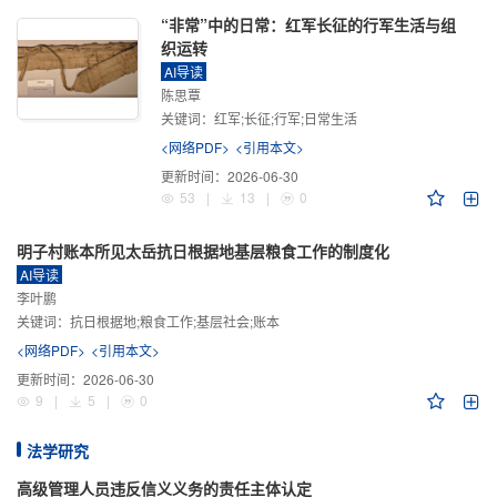
“非常”中的日常：红军长征的行军生活与组
织运转
AI导读
陈思覃
关键词：
红军;长征;行军;日常生活
<网络PDF>
<引用本文>
更新时间：
2026-06-30
53
|
13
|
0
明子村账本所见太岳抗日根据地基层粮食工作的制度化
AI导读
李叶鹏
关键词：
抗日根据地;粮食工作;基层社会;账本
<网络PDF>
<引用本文>
更新时间：
2026-06-30
9
|
5
|
0
法学研究
高级管理人员违反信义义务的责任主体认定