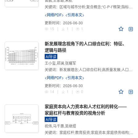
曾鹏,王家聪,宋航
关键词：
区域与城市分析;复合概念;“C-P-I”框架;指标体系
<网络PDF>
<引用本文>
更新时间：
2026-06-30
15
|
1
|
1
新发展理念视角下的人口综合红利：特征、
逻辑与路径
AI导读
王小玺,郑澜,张耀军
关键词：
新发展理念;人口综合红利;高质量发展;人口政策;中国式现代化
<网络PDF>
<引用本文>
更新时间：
2026-06-30
14
|
1
|
0
家庭资本向人力资本和人才红利的转化——
家庭杠杆与教育投资的视角分析
AI导读
祝伟,马千惠,吴继煜
关键词：
家庭杠杆;教育投资;家庭资本;家庭债务结构;CHFS