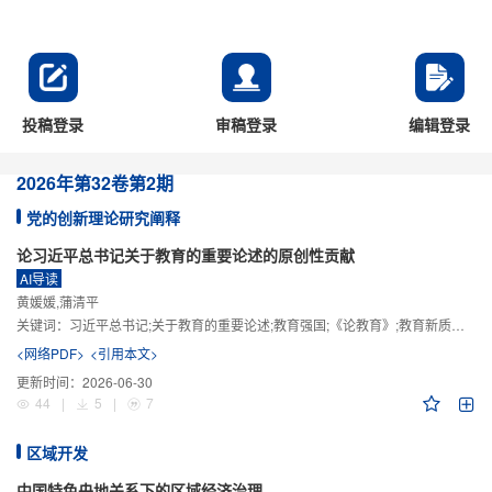
投稿登录
审稿登录
编辑登录
2026年
第32卷
第2期
党的创新理论研究阐释
论习近平总书记关于教育的重要论述的原创性贡献
AI导读
黄媛媛,蒲清平
关键词：
习近平总书记;关于教育的重要论述;教育强国;《论教育》;教育新质生产力;教育人工智能
<网络PDF>
<引用本文>
更新时间：
2026-06-30
44
|
5
|
7
区域开发
中国特色央地关系下的区域经济治理