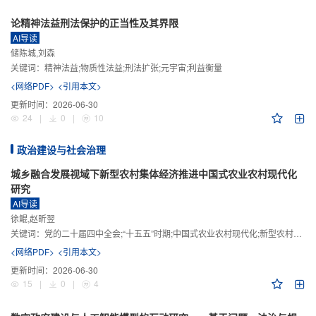
论精神法益刑法保护的正当性及其界限
AI导读
储陈城,刘森
关键词：
精神法益;物质性法益;刑法扩张;元宇宙;利益衡量
<网络PDF>
<引用本文>
更新时间：
2026-06-30
24
|
0
|
10
政治建设与社会治理
城乡融合发展视域下新型农村集体经济推进中国式农业农村现代化
研究
AI导读
徐鲲,赵昕翌
关键词：
党的二十届四中全会;“十五五”时期;中国式农业农村现代化;新型农村集体经济;城乡融合发展;新质生产力
<网络PDF>
<引用本文>
更新时间：
2026-06-30
15
|
0
|
4