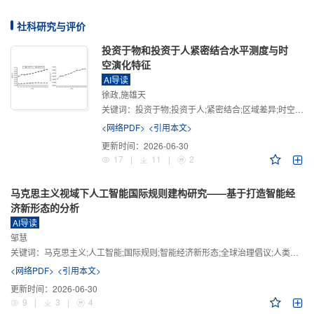
社科研究与评价
投资于物和投资于人紧密结合水平测度与时
空演化特征
AI导读
徐政,施雄天
关键词：
投资于物;投资于人;紧密结合;区域差异;时空演化
<网络PDF>
<引用本文>
更新时间：
2026-06-30
17
|
11
|
2
马克思主义视域下人工智能国际规则建构研究——基于打造智能经
济新形态的分析
AI导读
邹慧
关键词：
马克思主义;人工智能;国际规则;智能经济新形态;全球治理倡议;人类命运共同体
<网络PDF>
<引用本文>
更新时间：
2026-06-30
9
|
3
|
4