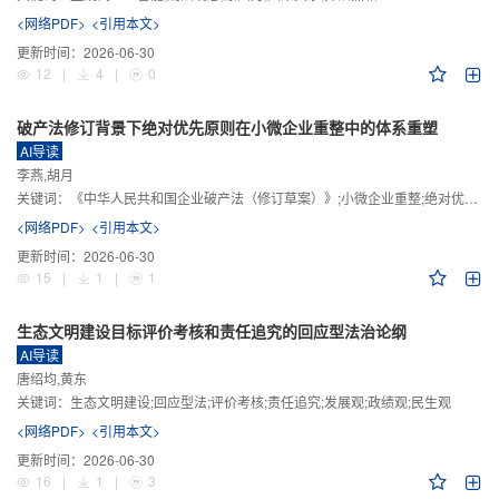
<网络PDF>
<引用本文>
更新时间：
2026-06-30
12
|
4
|
0
破产法修订背景下绝对优先原则在小微企业重整中的体系重塑
AI导读
李燕,胡月
关键词：
《中华人民共和国企业破产法（修订草案）》;小微企业重整;绝对优先原则;股东权益保留;预期可支配收入标准
<网络PDF>
<引用本文>
更新时间：
2026-06-30
15
|
1
|
1
生态文明建设目标评价考核和责任追究的回应型法治论纲
AI导读
唐绍均,黄东
关键词：
生态文明建设;回应型法;评价考核;责任追究;发展观;政绩观;民生观
<网络PDF>
<引用本文>
更新时间：
2026-06-30
16
|
1
|
3