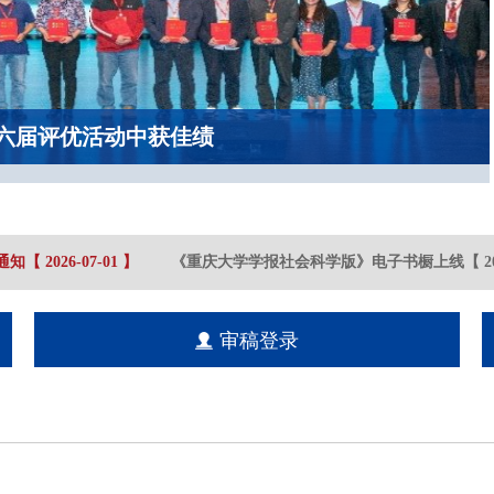
六届评优活动中获佳绩
知
【
2026-07
-01
】
《重庆大学学报社会科学版》电子书橱上线
【
202
审稿登录