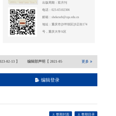
出版周期：双月刊
电话：023-65102306
邮箱：shekexeb@cqu.edu.cn
地址：重庆市沙坪坝区沙正街174
号，重庆大学A区
3-02
-13
】
编辑部声明
【
2021-05
-21
】
重庆大学期刊社在全国高
更多
编辑登录
整期封面
整期目录