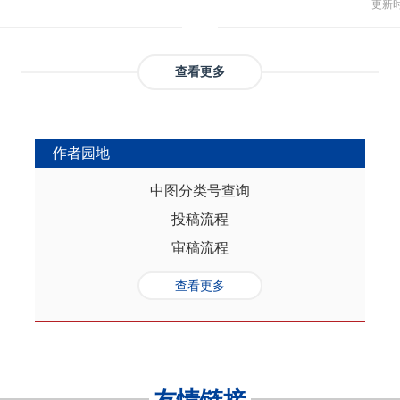
与多
部协调，为推动实现人口与经济高质
更新时间
返贫和城乡融合发展。这样的路径策
制，
（C
础是“人口”，关键是“综合”，核心在
供了系统性创新蓝本和行动方案，有
态、
育投
性的特征。从内在逻辑看，人口的总量规
效能和可持续性，亦能在省域开放治
提供
务风
是人口综合红利的重要组成部分，尽
协调发展。
查看更多
高会
实阻碍，但应立足于人口与经济的双
债样
转变机遇，充分发挥人口因素在助推
调节
的积极作用。在中国式现代化进程
弱，
充分挖掘和利用现有人口条件，也要
作者园地
赖。
育人口结构优化红利、人口素质提升
的家
制度的调整完善为路径，引导人口发
中图分类号查询
以及
的理念需求，积极回应人口发展的趋
投稿流程
讨论
过进一步完善生育养老政策、推进教
务压
口与经济高质量发展支撑中国式现代
审稿流程
致教
负债
查看更多
家庭
累能
参考
证检
决策