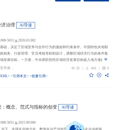
经济治理
AI导读
.1008-5831.jg.2026.03.002
基础，决定了区域竞争与合作行为的激励和约束条件。中国特色央地制
政税务、行政管理、官员考核等机制设计，调整区域经济行为的条件集
域发展目标。一方面，中央将阶段性区域经济发展目标嵌入地方激励机
的从“为增长而竞争”转向“为发展而竞争”，支出行为从“重建设、轻民
关键词：央地关系; 区域经济治理; 区域竞争激励; 跨区域合作
20
|
404
|
0
模式从“地方保护”转向“发挥比较优势”，以区域竞争激励和竞争策略优化
-XML>
<引用本文>
<批量引用>
央通过对口支援、一体化合作、主体功能区建设等制度安排，在保留区
，提高区域合作收益，形成优势互补、规模效益最大化、外部性内部化
域治理效率的统一。在区域经济格局深刻变革与国内发展目标转型升级
新挑战。未来区域经济治理研究应聚焦数字时代区域协调发展、因地制
场等重大现实问题，从新治理主体、新发展目标、新治理工具等维度深
”框架：概念、范式与指标的创变
AI导读
域经济治理理论体系，为新时代区域协调发展与区域高质量发展提供学
.1008-5831.jg.2025.09.006
：当下，全球化与地方化、数智化与产业转型、新型城镇化与乡村振