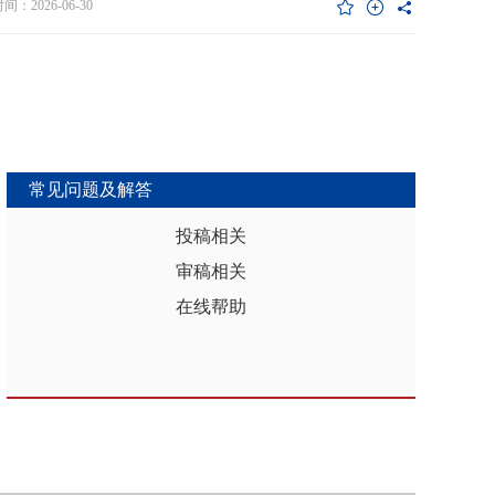
维度异质性特征。基于此，文章利用2017年和2019年中国家庭金融调查
：2026-06-30
能够推动区域分析从传统的、相对静态的、单一维度的模式，向更加动
HFS）数据构建混合截面样本，采用固定效应模型检验家庭杠杆对家庭教
整合、精准把握复杂性的新阶段迈进，为深化区域认知、服务区域实践
资的影响效应，为优化家庭财务决策、完善公共教育政策与防控家庭债
更有效的理论武器和方法论支撑。
险提供实证依据。实证结果表明：第一，从全样本层面看，家庭杠杆升
增加教育投资，这一结论在替换核心变量度量方式、剔除无子女与无负
本、采用区域杠杆均值作为工具变量处理内生性后依然稳健。第二，从
作用看，家庭杠杆对教育投资的正向作用会随着家庭资本的增加而削
表明资本充裕家庭可依靠自有资源满足教育需求，降低对债务融资的依
常见问题及解答
第三，异质性分析结果显示，债务多元化水平较低、主要依赖内源融资
庭、子女数量在三孩及以上、数字化水平较高的家庭、位于中西部地区
投稿相关
城镇的家庭在杠杆上升时更倾向于增加更多的教育投资。第四，进一步
审稿相关
后发现，家庭杠杆与教育投资之间存在倒“U”型的非线性关系，当家庭财
力较轻时，杠杆上升会促使家庭增加教育投入，但财务负担过重时则导
在线帮助
育支出削减，说明适度杠杆可缓解流动性约束并支撑教育投入，而过度
引发的财务压力会显著削减教育支出。基于实证研究结果，文章从引导
进行理性的教育投资规划、提升公共教育资源质量、增强家庭的资本积
力和多元化融资渠道以及构建精准化教育支持政策体系四个角度提出可
的政策优化建议。文章聚焦家庭资本向人力资本转化的路径，拓展并实
验了家庭杠杆影响教育投资的理论框架，凸显家庭杠杆背景下教育投资
的异质性，为理解家庭在经济压力下的教育投资决策提供新视角。