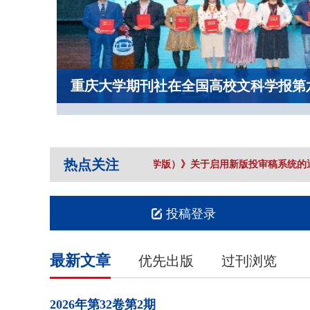
重庆大学期刊社在全国高校文科学报第
热点关注
《重庆大学学报（社会科学版）》关于启用新版投审稿系统的通
投稿登录
最新文章
优先出版
过刊浏览
2026年
第32卷
第2期