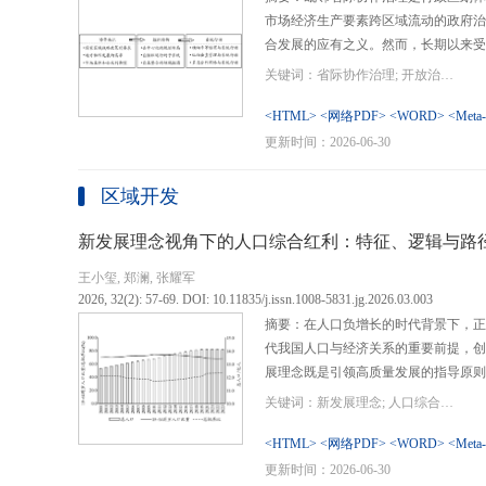
市场经济生产要素跨区域流动的政府治
合发展的应有之义。然而，长期以来受
行政区划界限，以及竞争性发展博弈中
关键词：省际协作治理; 开放治理; 行政区划; 统一大市场; 新发展格局
治理成了政府治理盲区或选择性自主行
内需、畅通经济循环、建设全国统一大
<HTML>
<网络PDF>
<WORD>
<Meta
理提供了新的机遇，借此探析其路径策
更新时间：2026-06-30
要议题。文章借鉴协作治理理论，结合
织—行动”毗邻省际协作治理分析框架
区域开发
城经济圈建设、支持贵州闯新路等多重
例，采用半结构化访谈法收集数据资料
新发展理念视角下的人口综合红利：特征、逻辑与路
理的路径策略。研究表明，毗邻省际协
王小玺, 郑澜, 张耀军
的利益相关主体以协作共识为基础和导
2026, 32(2): 57-69. DOI: 10.11835/j.issn.1008-5831.jg.2026.03.003
达成多向度的系统性治理行动过程。新
摘要：在人口负增长的时代背景下，正
策略首先是厘清国家战略政策要求、省
代我国人口与经济关系的重要前提，创
众期望，凝聚利益相关主体的协作治理
展理念既是引领高质量发展的指导原则
开放治理必须积极作为的必答题。其次
角。从内涵特征看，新时代的人口综合
规划，构建去中心化的组织结构总体布
关键词：新发展理念; 人口综合红利; 高质量发展; 人口政策; 中国式现代化
价值追求等方面对传统人口红利理论的
自组织组团协作开发的“先手棋”。最
位和发展进程，以人口数量、结构、素
<HTML>
<网络PDF>
<WORD>
<Meta
网络协同治理的比较优势和互补功能，
展理念为导向，通过政策措施的适应性
更新时间：2026-06-30
机制和生态共保联治，促进基础设施和