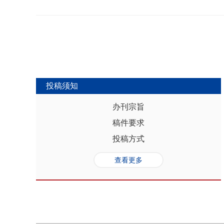
势，推动人口与经济系统内部均衡和外
合联动升级、毗邻区域协作防止规模性
量发展提供坚实的人口基础和支撑，其基
略为新发展格局下毗邻省际协作治理提
“红利”，具有系统性、阶段性、统一
助于提高行政区划体制下省际协作治理
模、年龄结构、综合素质、空间分布等
理中促进全国统一大市场建设和区域
管当前依然存在人口综合红利释放的现
向互动关系，利用人口现有优势和人口
创新、协调、绿色、开放和共享发展中
中，既要立足当下人口负增长的现实，
投稿须知
放眼未来人口发展趋势，积极挖掘、培
红利和人口合理分布红利，以相关政策
办刊宗旨
展符合创新、协调、绿色、开放、共享
稿件要求
势性特征和高质量发展的目标任务，通
育强国建设、优化城镇格局体系，以人
投稿方式
化。
查看更多