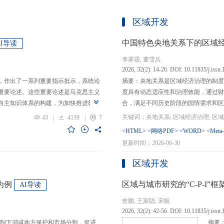
区域开发
中国特色央地关系下的区域
AI导读
李霁霞, 董雪兵
2026, 32(2): 14-26. DOI: 10.11835/j.issn
，作出了一系列重要指示批示，系统论
摘要：央地关系是区域经济治理的制度
重要论述。这些重要论述是马克思主义
度具有动态适应性和治理效能，通过财
自主知识体系的构建，为加快推进教育
合，满足不同历史阶段的国情需求和区
创性贡献。这些原创性贡献主要体现
制，引导区域竞争策略转变，包括竞争标
43
|
4139
|
7
定位，从政治价值、经济价值、文化价
生”转向“基本公共服务均等化”，发展
<HTML>
<网络PDF>
<WORD>
<Meta
”的战略问题；第二，从认识论角度赋
提升区域经济治理效率。另一方面，中
更新时间：2026-06-30
本任务、时代使命、最终目的，创新性
域竞争激励的同时，降低区域合作成本
基本国情遵循教育规律，提出了深化教
等跨区域合作模式，实现国家治理和区
区域开发
选择、教育动力的激发、教育路径的规
的背景下，区域经济治理面临新形势与
题。
宜发展新质生产力、构建全国统一大市
为例
区域与城市研究的“C-P-I
AI导读
化探索，进一步丰富和完善中国特色区
曾鹏, 王家聪, 宋航
理支撑。
2026, 32(2): 42-56. DOI: 10.11835/j.issn
制下消减地方保护和市场分割，促进
摘要