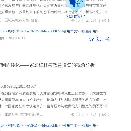
可持续发展与社会治理现代化等多重力量相互交织，区域与城市发展已
为多重目标、多重约束下的动态平衡过程。在此背景下，新的概念、新
鸿云智能V2
、新的范围不断涌现，形成了以“A视角下的B”“面向A的B”“基于A的B”
关键词：区域与城市分析; 复合概念; “C-P-I”框架; 指标体系
15
|
284
|
1
式表现的交叉性复合概念。这些概念往往不是对既有概念的简单叠加，
蕴含了新的目标要求、关系规范或作用范围，代表了对区域与城市复杂
L>
<网络PDF>
<WORD>
<Meta-XML>
<引用本文>
<批量引用>
的新认知。然而，目前学术界对于这类复杂概念的综合评价研究相对滞
：2026-06-30
概念界定不够系统明确，未能充分揭示限定条件引入后的内涵转变或缺
操作性；指标体系构建相对主观，缺乏统一设计原则与构建范式，未能
概念子维度间的多维交叉属性；指标选择上不够完备有效，未全面覆盖
内涵关键方面，也缺乏系统检验。对此，文章提出区域与城市研究的“C-
红利的转化——家庭杠杆与教育投资的视角分析
I”框架，从三个维度对复合概念的综合评价体系进行系统分析：首先，在概
准界定方面，注重交叉性，即准确揭示概念由A与B及其子维度交互生成
质；注重针对性，即锚定概念所服务的特定场景、问题与核心关系；注
.1008-5831.jg.2026.03.007
致性，即确保概念界定与测量操作的逻辑统一。其次，在指标体系科学
：在我国经济高质量发展与人才强国战略深入推进的背景下，家庭教育
上，采用多维交叉原则，深入交叉单元层面进行刻画；层级分解原则，
成为家庭资本向人力资本转化、推动人才红利持续释放的核心渠道。与
从目的层到场景层、要素层、观测层、指标层和说明层的系统结构；应
时，中国家庭杠杆率快速攀升，债务压力与教育投入刚性之间的矛盾日
然一体原则，实现理论理想与现实测量的统一。最后，在具体指标可信
显，二者的互动关系直接关系到人力资本积累效率、教育公平与家庭金
关键词：家庭杠杆; 教育投资; 家庭资本; 家庭债务结构; CHFS
16
|
474
|
0
上，强调完备性，全面覆盖概念内涵；强调复合性，体现概念的交叉交
定。现有研究多聚焦家庭杠杆对总体消费的影响，较少深入剖析其对教
征；强调有效性，通过严格检验保障指标质量和指标体系稳健。这一框
资的作用机制，且普遍忽视家庭经济、社会、文化资本的综合调节效应
L>
<网络PDF>
<WORD>
<Meta-XML>
<引用本文>
<批量引用>
仅提供了评价复杂概念的工具，更蕴含促进复杂概念发现与再生产的机