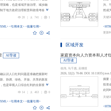
理策略，也是省域开放治理、城乡融
兴、
制于地方政府治理权责和政绩考核的
然成
日渐固化的地方利益，毗邻省际协作
的要求
20
|
741
|
1
为。新发展格局的提出及其坚持扩大
等形
市场的政策导向，为毗邻省际协作治
-XML>
<引用本文>
<批量引用>
而是
<HTM
略是构建新发展格局的内在要求和重
问题
更新时间
中国治理语境，整合性构建“共识—组
后：
，选取新时代西部大开发、成渝地区双
乏可
区域开发
政策机遇叠加的渝黔协作治理作为案
体现
，探析新发展格局下毗邻省际协作治
概念
径
家庭资本向人力资本和人才
AI导读
作治理是毗邻省（自治区、直辖市）
P-
AI导读
向，构建去中心化的协作组织制度，
念精
祝伟, 马千惠, 吴继煜
发展格局下毗邻省际协作治理的路径
的本
2026, 32(2): 70-86. DOI: 10.11835/j.issn
确认识人口红利问题是准确把握新时
际协作发展需要，以及市场主体和民
重一
摘要
新、协调、绿色、开放、共享的新发
共识，明确毗邻省际协作治理是省域
构建
投资
，也是审视人口综合红利的全新视
，统筹衔接国家战略政策与省域治理
建立
此同
红利理论是在发展基础、核心理念和
局，下好毗邻协作先行示范区创建、
然实
14
|
463
|
0
益凸
延伸和拓展，立足于我国新的历史方
后，激发横向平等协调、纵向垂直管理、
选择
融稳
质、分布等人口条件为基础，以新发
-XML>
<引用本文>
<批量引用>
牵住“牛鼻子”工程，着重优化开放协作
互特
育投
<HTM
调整从而培育、巩固和收获人口优
基本公共服务一体化，推动产业链整
架不