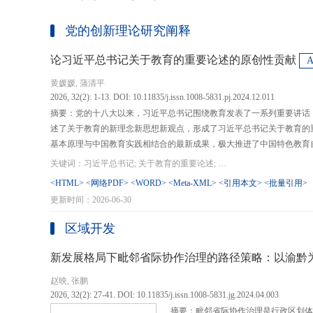
党的创新理论研究阐释
论习近平总书记关于教育的重要论述的原创性贡献
黄媛媛, 蒲清平
2026, 32(2): 1-13. DOI: 10.11835/j.issn.1008-5831.pj.2024.12.011
摘要：党的十八大以来，习近平总书记围绕教育发表了一系列重要讲话
述了关于教育的新理念新思想新观点，形成了习近平总书记关于教育的
基本原理与中国教育实践相结合的最新成果，极大推进了中国特色教育
现代化、建设教育强国提供了强大思想武器和行动指南，作出了重大原
关键词：习近平总书记; 关于教育的重要论述; 教育强国; 《论教育》; 教育新质生产力; 教育人工智能
在：第一，从价值论角度明确了教育在党和国家事业发展全局中的战略
<HTML>
<网络PDF>
<WORD>
<Meta-XML>
<引用本文>
<批量引用>
值、社会价值、创新价值等五个方面创新性回答了新时代“为什么办教育
更新时间：2026-06-30
予了新时代教育发展的多重内涵，深刻揭示其根本性质、根本保证、根
回答了新时代“办什么样的教育”的根本问题；第三，从方法论角度立足
区域开发
育改革创新的总体思路和战略部署，涵盖教育地位的确立、教育道路的
划以及教育主体的培育，创新性回答了新时代“怎么办教育”的实践问
新发展格局下毗邻省际协作治理的路径策略：以渝黔
赵映, 张鹏
2026, 32(2): 27-41. DOI: 10.11835/j.issn.1008-5831.jg.2024.04.003
摘要：毗邻省际协作治理是行政区划体