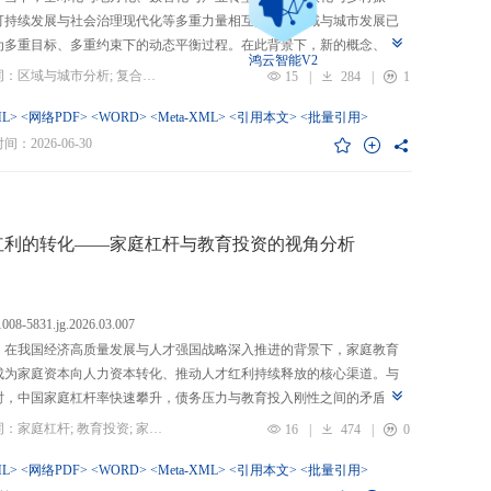
可持续发展与社会治理现代化等多重力量相互交织，区域与城市发展已
为多重目标、多重约束下的动态平衡过程。在此背景下，新的概念、新
鸿云智能V2
、新的范围不断涌现，形成了以“A视角下的B”“面向A的B”“基于A的B”
关键词：区域与城市分析; 复合概念; “C-P-I”框架; 指标体系
15
|
284
|
1
式表现的交叉性复合概念。这些概念往往不是对既有概念的简单叠加，
蕴含了新的目标要求、关系规范或作用范围，代表了对区域与城市复杂
L>
<网络PDF>
<WORD>
<Meta-XML>
<引用本文>
<批量引用>
的新认知。然而，目前学术界对于这类复杂概念的综合评价研究相对滞
：2026-06-30
概念界定不够系统明确，未能充分揭示限定条件引入后的内涵转变或缺
操作性；指标体系构建相对主观，缺乏统一设计原则与构建范式，未能
概念子维度间的多维交叉属性；指标选择上不够完备有效，未全面覆盖
内涵关键方面，也缺乏系统检验。对此，文章提出区域与城市研究的“C-
红利的转化——家庭杠杆与教育投资的视角分析
I”框架，从三个维度对复合概念的综合评价体系进行系统分析：首先，在概
准界定方面，注重交叉性，即准确揭示概念由A与B及其子维度交互生成
质；注重针对性，即锚定概念所服务的特定场景、问题与核心关系；注
.1008-5831.jg.2026.03.007
致性，即确保概念界定与测量操作的逻辑统一。其次，在指标体系科学
：在我国经济高质量发展与人才强国战略深入推进的背景下，家庭教育
上，采用多维交叉原则，深入交叉单元层面进行刻画；层级分解原则，
成为家庭资本向人力资本转化、推动人才红利持续释放的核心渠道。与
从目的层到场景层、要素层、观测层、指标层和说明层的系统结构；应
时，中国家庭杠杆率快速攀升，债务压力与教育投入刚性之间的矛盾日
然一体原则，实现理论理想与现实测量的统一。最后，在具体指标可信
显，二者的互动关系直接关系到人力资本积累效率、教育公平与家庭金
关键词：家庭杠杆; 教育投资; 家庭资本; 家庭债务结构; CHFS
16
|
474
|
0
上，强调完备性，全面覆盖概念内涵；强调复合性，体现概念的交叉交
定。现有研究多聚焦家庭杠杆对总体消费的影响，较少深入剖析其对教
征；强调有效性，通过严格检验保障指标质量和指标体系稳健。这一框
资的作用机制，且普遍忽视家庭经济、社会、文化资本的综合调节效应
L>
<网络PDF>
<WORD>
<Meta-XML>
<引用本文>
<批量引用>
仅提供了评价复杂概念的工具，更蕴含促进复杂概念发现与再生产的机