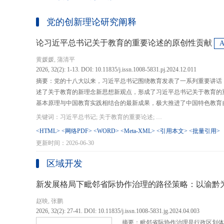
党的创新理论研究阐释
论习近平总书记关于教育的重要论述的原创性贡献
黄媛媛, 蒲清平
2026, 32(2): 1-13. DOI: 10.11835/j.issn.1008-5831.pj.2024.12.011
摘要：党的十八大以来，习近平总书记围绕教育发表了一系列重要讲话
述了关于教育的新理念新思想新观点，形成了习近平总书记关于教育的
基本原理与中国教育实践相结合的最新成果，极大推进了中国特色教育
现代化、建设教育强国提供了强大思想武器和行动指南，作出了重大原
关键词：习近平总书记; 关于教育的重要论述; 教育强国; 《论教育》; 教育新质生产力; 教育人工智能
在：第一，从价值论角度明确了教育在党和国家事业发展全局中的战略
<HTML>
<网络PDF>
<WORD>
<Meta-XML>
<引用本文>
<批量引用>
值、社会价值、创新价值等五个方面创新性回答了新时代“为什么办教育
更新时间：2026-06-30
予了新时代教育发展的多重内涵，深刻揭示其根本性质、根本保证、根
回答了新时代“办什么样的教育”的根本问题；第三，从方法论角度立足
区域开发
育改革创新的总体思路和战略部署，涵盖教育地位的确立、教育道路的
划以及教育主体的培育，创新性回答了新时代“怎么办教育”的实践问
新发展格局下毗邻省际协作治理的路径策略：以渝黔
赵映, 张鹏
2026, 32(2): 27-41. DOI: 10.11835/j.issn.1008-5831.jg.2024.04.003
摘要：毗邻省际协作治理是行政区划体