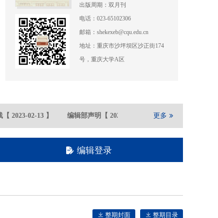
出版周期：双月刊
电话：023-65102306
邮箱：shekexeb@cqu.edu.cn
地址：重庆市沙坪坝区沙正街174
号，重庆大学A区
【
2023-02
-13
】
编辑部声明
【
2021-05
-21
】
更多
重庆大学期刊社在
编辑登录
整期封面
整期目录