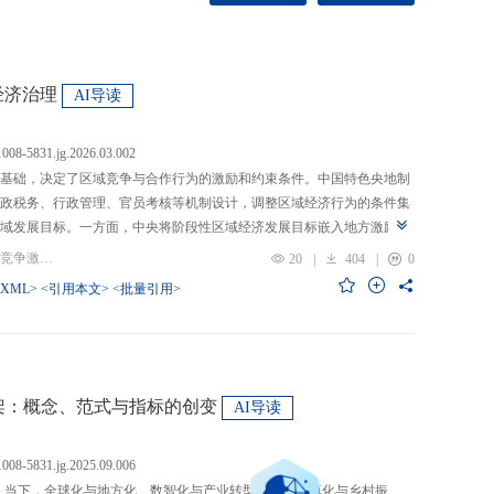
经济治理
AI导读
.1008-5831.jg.2026.03.002
基础，决定了区域竞争与合作行为的激励和约束条件。中国特色央地制
政税务、行政管理、官员考核等机制设计，调整区域经济行为的条件集
域发展目标。一方面，中央将阶段性区域经济发展目标嵌入地方激励机
的从“为增长而竞争”转向“为发展而竞争”，支出行为从“重建设、轻民
关键词：央地关系; 区域经济治理; 区域竞争激励; 跨区域合作
20
|
404
|
0
模式从“地方保护”转向“发挥比较优势”，以区域竞争激励和竞争策略优化
-XML>
<引用本文>
<批量引用>
央通过对口支援、一体化合作、主体功能区建设等制度安排，在保留区
，提高区域合作收益，形成优势互补、规模效益最大化、外部性内部化
域治理效率的统一。在区域经济格局深刻变革与国内发展目标转型升级
新挑战。未来区域经济治理研究应聚焦数字时代区域协调发展、因地制
场等重大现实问题，从新治理主体、新发展目标、新治理工具等维度深
”框架：概念、范式与指标的创变
AI导读
域经济治理理论体系，为新时代区域协调发展与区域高质量发展提供学
.1008-5831.jg.2025.09.006
：当下，全球化与地方化、数智化与产业转型、新型城镇化与乡村振