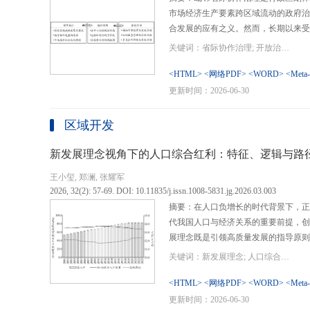
市场经济生产要素跨区域流动的政府治
合发展的应有之义。然而，长期以来受
行政区划界限，以及竞争性发展博弈中
关键词：省际协作治理; 开放治理; 行政区划; 统一大市场; 新发展格局
治理成了政府治理盲区或选择性自主行
内需、畅通经济循环、建设全国统一大
<HTML>
<网络PDF>
<WORD>
<Meta
理提供了新的机遇，借此探析其路径策
更新时间：2026-06-30
要议题。文章借鉴协作治理理论，结合
织—行动”毗邻省际协作治理分析框架
区域开发
城经济圈建设、支持贵州闯新路等多重
例，采用半结构化访谈法收集数据资料
新发展理念视角下的人口综合红利：特征、逻辑与路
理的路径策略。研究表明，毗邻省际协
王小玺, 郑澜, 张耀军
的利益相关主体以协作共识为基础和导
2026, 32(2): 57-69. DOI: 10.11835/j.issn.1008-5831.jg.2026.03.003
达成多向度的系统性治理行动过程。新
摘要：在人口负增长的时代背景下，正
策略首先是厘清国家战略政策要求、省
代我国人口与经济关系的重要前提，创
众期望，凝聚利益相关主体的协作治理
展理念既是引领高质量发展的指导原则
开放治理必须积极作为的必答题。其次
角。从内涵特征看，新时代的人口综合
规划，构建去中心化的组织结构总体布
关键词：新发展理念; 人口综合红利; 高质量发展; 人口政策; 中国式现代化
价值追求等方面对传统人口红利理论的
自组织组团协作开发的“先手棋”。最
位和发展进程，以人口数量、结构、素
<HTML>
<网络PDF>
<WORD>
<Meta
网络协同治理的比较优势和互补功能，
展理念为导向，通过政策措施的适应性
更新时间：2026-06-30
机制和生态共保联治，促进基础设施和