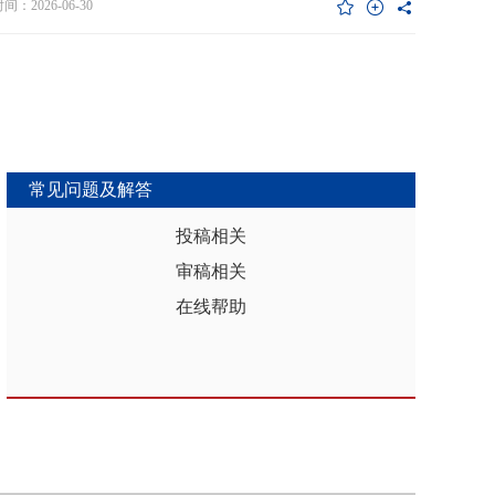
维度异质性特征。基于此，文章利用2017年和2019年中国家庭金融调查
：2026-06-30
能够推动区域分析从传统的、相对静态的、单一维度的模式，向更加动
HFS）数据构建混合截面样本，采用固定效应模型检验家庭杠杆对家庭教
整合、精准把握复杂性的新阶段迈进，为深化区域认知、服务区域实践
资的影响效应，为优化家庭财务决策、完善公共教育政策与防控家庭债
更有效的理论武器和方法论支撑。
险提供实证依据。实证结果表明：第一，从全样本层面看，家庭杠杆升
增加教育投资，这一结论在替换核心变量度量方式、剔除无子女与无负
本、采用区域杠杆均值作为工具变量处理内生性后依然稳健。第二，从
作用看，家庭杠杆对教育投资的正向作用会随着家庭资本的增加而削
表明资本充裕家庭可依靠自有资源满足教育需求，降低对债务融资的依
常见问题及解答
第三，异质性分析结果显示，债务多元化水平较低、主要依赖内源融资
庭、子女数量在三孩及以上、数字化水平较高的家庭、位于中西部地区
投稿相关
城镇的家庭在杠杆上升时更倾向于增加更多的教育投资。第四，进一步
审稿相关
后发现，家庭杠杆与教育投资之间存在倒“U”型的非线性关系，当家庭财
力较轻时，杠杆上升会促使家庭增加教育投入，但财务负担过重时则导
在线帮助
育支出削减，说明适度杠杆可缓解流动性约束并支撑教育投入，而过度
引发的财务压力会显著削减教育支出。基于实证研究结果，文章从引导
进行理性的教育投资规划、提升公共教育资源质量、增强家庭的资本积
力和多元化融资渠道以及构建精准化教育支持政策体系四个角度提出可
的政策优化建议。文章聚焦家庭资本向人力资本转化的路径，拓展并实
验了家庭杠杆影响教育投资的理论框架，凸显家庭杠杆背景下教育投资
的异质性，为理解家庭在经济压力下的教育投资决策提供新视角。