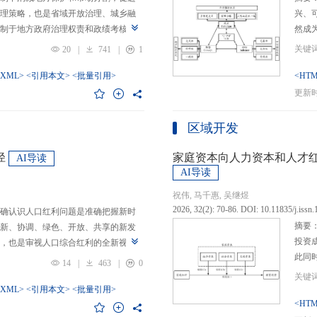
理策略，也是省域开放治理、城乡融
兴、
制于地方政府治理权责和政绩考核的
然成
日渐固化的地方利益，毗邻省际协作
的要求
20
|
741
|
1
为。新发展格局的提出及其坚持扩大
等形
市场的政策导向，为毗邻省际协作治
-XML>
<引用本文>
<批量引用>
而是
<HTM
略是构建新发展格局的内在要求和重
问题
更新时间
中国治理语境，整合性构建“共识—组
后：
，选取新时代西部大开发、成渝地区双
乏可
区域开发
政策机遇叠加的渝黔协作治理作为案
体现
，探析新发展格局下毗邻省际协作治
概念
径
家庭资本向人力资本和人才
AI导读
作治理是毗邻省（自治区、直辖市）
P-
AI导读
向，构建去中心化的协作组织制度，
念精
祝伟, 马千惠, 吴继煜
发展格局下毗邻省际协作治理的路径
的本
2026, 32(2): 70-86. DOI: 10.11835/j.issn
确认识人口红利问题是准确把握新时
际协作发展需要，以及市场主体和民
重一
摘要
新、协调、绿色、开放、共享的新发
共识，明确毗邻省际协作治理是省域
构建
投资
，也是审视人口综合红利的全新视
，统筹衔接国家战略政策与省域治理
建立
此同
红利理论是在发展基础、核心理念和
局，下好毗邻协作先行示范区创建、
然实
14
|
463
|
0
益凸
延伸和拓展，立足于我国新的历史方
后，激发横向平等协调、纵向垂直管理、
选择
融稳
质、分布等人口条件为基础，以新发
-XML>
<引用本文>
<批量引用>
牵住“牛鼻子”工程，着重优化开放协作
互特
育投
<HTM
调整从而培育、巩固和收获人口优
基本公共服务一体化，推动产业链整
架不