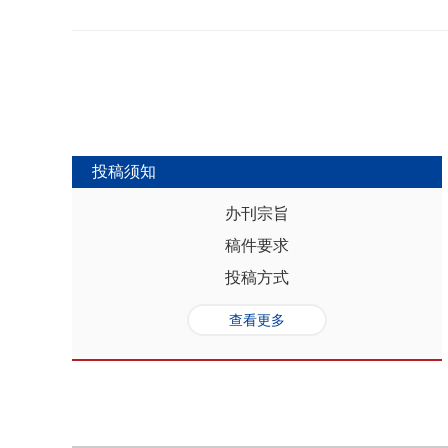
势，推动人口与经济系统内部均衡和外
合联动升级、毗邻区域协作防止规模性
量发展提供坚实的人口基础和支撑，其基
略为新发展格局下毗邻省际协作治理提
“红利”，具有系统性、阶段性、统一
助于提高行政区划体制下省际协作治理
模、年龄结构、综合素质、空间分布等
理中促进全国统一大市场建设和区域
管当前依然存在人口综合红利释放的现
向互动关系，利用人口现有优势和人口
创新、协调、绿色、开放和共享发展中
中，既要立足当下人口负增长的现实，
投稿须知
放眼未来人口发展趋势，积极挖掘、培
红利和人口合理分布红利，以相关政策
办刊宗旨
展符合创新、协调、绿色、开放、共享
稿件要求
势性特征和高质量发展的目标任务，通
育强国建设、优化城镇格局体系，以人
投稿方式
化。
查看更多