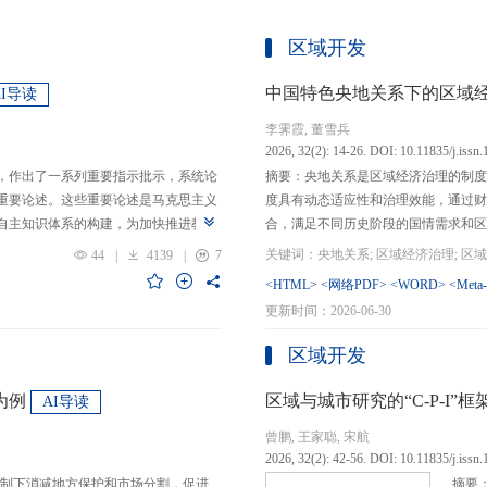
区域开发
中国特色央地关系下的区域
AI导读
李霁霞, 董雪兵
2026, 32(2): 14-26. DOI: 10.11835/j.issn
，作出了一系列重要指示批示，系统论
摘要：央地关系是区域经济治理的制度
重要论述。这些重要论述是马克思主义
度具有动态适应性和治理效能，通过财
自主知识体系的构建，为加快推进教育
合，满足不同历史阶段的国情需求和区
创性贡献。这些原创性贡献主要体现
制，引导区域竞争策略转变，包括竞争标
44
|
4139
|
7
定位，从政治价值、经济价值、文化价
生”转向“基本公共服务均等化”，发展
<HTML>
<网络PDF>
<WORD>
<Meta
”的战略问题；第二，从认识论角度赋
提升区域经济治理效率。另一方面，中
更新时间：2026-06-30
本任务、时代使命、最终目的，创新性
域竞争激励的同时，降低区域合作成本
基本国情遵循教育规律，提出了深化教
等跨区域合作模式，实现国家治理和区
区域开发
选择、教育动力的激发、教育路径的规
的背景下，区域经济治理面临新形势与
题。
宜发展新质生产力、构建全国统一大市
为例
区域与城市研究的“C-P-I
AI导读
化探索，进一步丰富和完善中国特色区
曾鹏, 王家聪, 宋航
理支撑。
2026, 32(2): 42-56. DOI: 10.11835/j.issn
制下消减地方保护和市场分割，促进
摘要