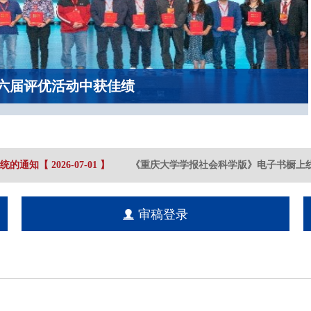
六届评优活动中获佳绩
的通知
【
2026-07
-01
】
《重庆大学学报社会科学版》电子书橱上线
审稿登录