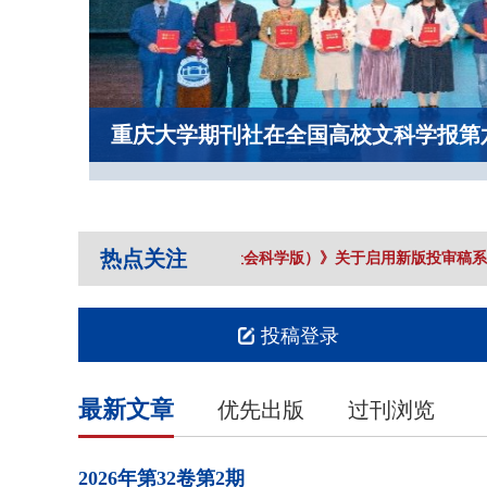
重庆大学期刊社在全国高校文科学报第
热点关注
《重庆大学学报（社会科学版）》关于启用新版投审稿系统
投稿登录
最新文章
优先出版
过刊浏览
2026年
第32卷
第2期