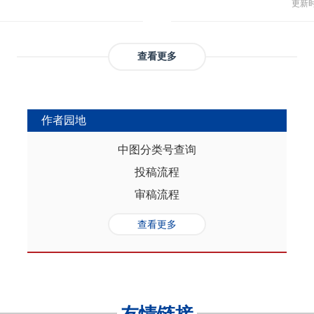
与多
部协调，为推动实现人口与经济高质
更新时间
返贫和城乡融合发展。这样的路径策
制，
（C
础是“人口”，关键是“综合”，核心在
供了系统性创新蓝本和行动方案，有
态、
育投
性的特征。从内在逻辑看，人口的总量规
效能和可持续性，亦能在省域开放治
提供
务风
是人口综合红利的重要组成部分，尽
协调发展。
查看更多
高会
实阻碍，但应立足于人口与经济的双
债样
转变机遇，充分发挥人口因素在助推
调节
的积极作用。在中国式现代化进程
弱，
充分挖掘和利用现有人口条件，也要
作者园地
赖。
育人口结构优化红利、人口素质提升
的家
制度的调整完善为路径，引导人口发
中图分类号查询
以及
的理念需求，积极回应人口发展的趋
投稿流程
讨论
过进一步完善生育养老政策、推进教
务压
口与经济高质量发展支撑中国式现代
审稿流程
致教
负债
查看更多
家庭
累能
参考
证检
决策