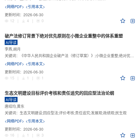
<网络PDF>
<引用本文>
更新时间：
2026-06-30
12
|
4
|
0
破产法修订背景下绝对优先原则在小微企业重整中的体系重塑
AI导读
李燕,胡月
关键词：
《中华人民共和国企业破产法（修订草案）》;小微企业重整;绝对优先原则;股东权益保留;预期可支配收入标准
<网络PDF>
<引用本文>
更新时间：
2026-06-30
15
|
1
|
1
生态文明建设目标评价考核和责任追究的回应型法治论纲
AI导读
唐绍均,黄东
关键词：
生态文明建设;回应型法;评价考核;责任追究;发展观;政绩观;民生观
<网络PDF>
<引用本文>
更新时间：
2026-06-30
16
|
1
|
3