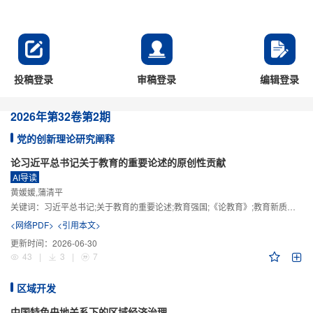
投稿登录
审稿登录
编辑登录
2026年
第32卷
第2期
党的创新理论研究阐释
论习近平总书记关于教育的重要论述的原创性贡献
AI导读
黄媛媛,蒲清平
关键词：
习近平总书记;关于教育的重要论述;教育强国;《论教育》;教育新质生产力;教育人工智能
<网络PDF>
<引用本文>
更新时间：
2026-06-30
43
|
3
|
7
区域开发
中国特色央地关系下的区域经济治理