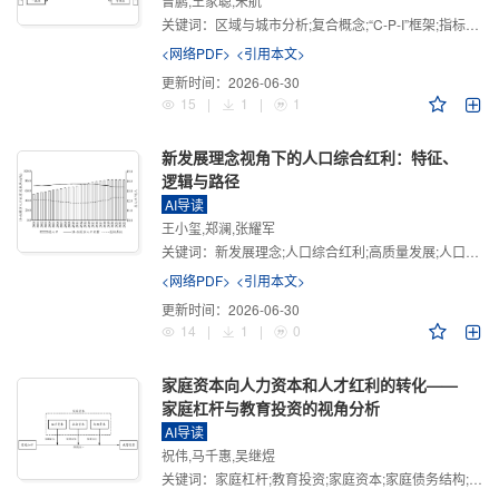
曾鹏,王家聪,宋航
关键词：
区域与城市分析;复合概念;“C-P-I”框架;指标体系
<网络PDF>
<引用本文>
更新时间：
2026-06-30
15
|
1
|
1
新发展理念视角下的人口综合红利：特征、
逻辑与路径
AI导读
王小玺,郑澜,张耀军
关键词：
新发展理念;人口综合红利;高质量发展;人口政策;中国式现代化
<网络PDF>
<引用本文>
更新时间：
2026-06-30
14
|
1
|
0
家庭资本向人力资本和人才红利的转化——
家庭杠杆与教育投资的视角分析
AI导读
祝伟,马千惠,吴继煜
关键词：
家庭杠杆;教育投资;家庭资本;家庭债务结构;CHFS