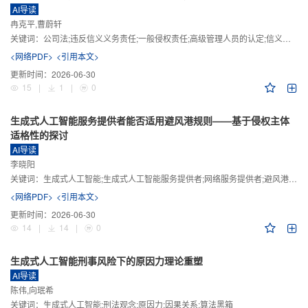
AI导读
冉克平,曹蔚轩
关键词：
公司法;违反信义义务责任;一般侵权责任;高级管理人员的认定;信义义务
<网络PDF>
<引用本文>
更新时间：
2026-06-30
15
|
1
|
0
生成式人工智能服务提供者能否适用避风港规则——基于侵权主体
适格性的探讨
AI导读
李晓阳
关键词：
生成式人工智能;生成式人工智能服务提供者;网络服务提供者;避风港规则;版权责任
<网络PDF>
<引用本文>
更新时间：
2026-06-30
14
|
14
|
0
生成式人工智能刑事风险下的原因力理论重塑
AI导读
陈伟,向珉希
关键词：
生成式人工智能;刑法观念;原因力;因果关系;算法黑箱