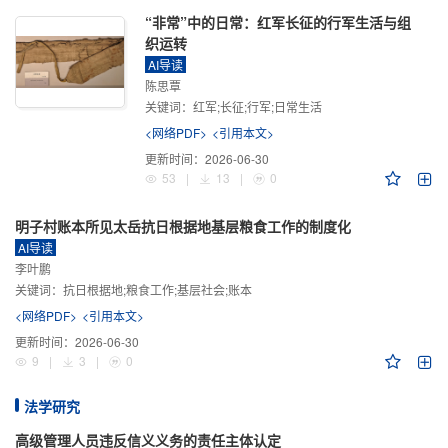
“非常”中的日常：红军长征的行军生活与组
织运转
AI导读
陈思覃
关键词：
红军;长征;行军;日常生活
<网络PDF>
<引用本文>
更新时间：
2026-06-30
53
|
13
|
0
明子村账本所见太岳抗日根据地基层粮食工作的制度化
AI导读
李叶鹏
关键词：
抗日根据地;粮食工作;基层社会;账本
<网络PDF>
<引用本文>
更新时间：
2026-06-30
9
|
3
|
0
法学研究
高级管理人员违反信义义务的责任主体认定