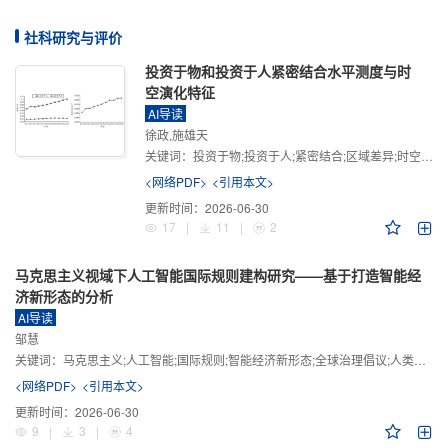
社科研究与评价
投资于物和投资于人紧密结合水平测度与时
空演化特征
AI导读
徐政,施雄天
关键词：
投资于物;投资于人;紧密结合;区域差异;时空演化
<网络PDF>
<引用本文>
更新时间：
2026-06-30
17
|
11
|
2
马克思主义视域下人工智能国际规则建构研究——基于打造智能经
济新形态的分析
AI导读
邹慧
关键词：
马克思主义;人工智能;国际规则;智能经济新形态;全球治理倡议;人类命运共同体
<网络PDF>
<引用本文>
更新时间：
2026-06-30
9
|
3
|
4