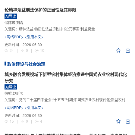
论精神法益刑法保护的正当性及其界限
AI导读
储陈城,刘森
关键词：
精神法益;物质性法益;刑法扩张;元宇宙;利益衡量
<网络PDF>
<引用本文>
更新时间：
2026-06-30
24
|
0
|
10
政治建设与社会治理
城乡融合发展视域下新型农村集体经济推进中国式农业农村现代化
研究
AI导读
徐鲲,赵昕翌
关键词：
党的二十届四中全会;“十五五”时期;中国式农业农村现代化;新型农村集体经济;城乡融合发展;新质生产力
<网络PDF>
<引用本文>
更新时间：
2026-06-30
15
|
0
|
4