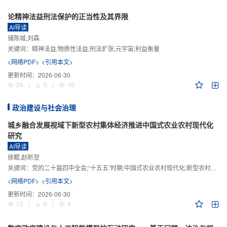
论精神法益刑法保护的正当性及其界限
AI导读
储陈城,刘森
关键词：
精神法益;物质性法益;刑法扩张;元宇宙;利益衡量
<网络PDF>
<引用本文>
更新时间：
2026-06-30
24
|
0
|
10
政治建设与社会治理
城乡融合发展视域下新型农村集体经济推进中国式农业农村现代化
研究
AI导读
徐鲲,赵昕翌
关键词：
党的二十届四中全会;“十五五”时期;中国式农业农村现代化;新型农村集体经济;城乡融合发展;新质生产力
<网络PDF>
<引用本文>
更新时间：
2026-06-30
15
|
0
|
4