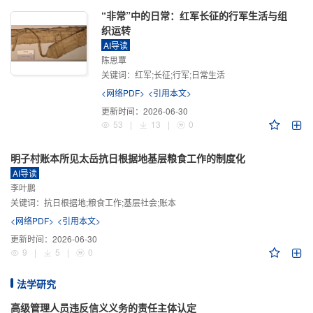
“非常”中的日常：红军长征的行军生活与组
织运转
AI导读
陈思覃
关键词：
红军;长征;行军;日常生活
<网络PDF>
<引用本文>
更新时间：
2026-06-30
53
|
13
|
0
明子村账本所见太岳抗日根据地基层粮食工作的制度化
AI导读
李叶鹏
关键词：
抗日根据地;粮食工作;基层社会;账本
<网络PDF>
<引用本文>
更新时间：
2026-06-30
9
|
5
|
0
法学研究
高级管理人员违反信义义务的责任主体认定