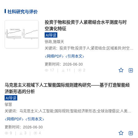
社科研究与评价
投资于物和投资于人紧密结合水平测度与时
空演化特征
AI导读
徐政,施雄天
关键词：
投资于物;投资于人;紧密结合;区域差异;时空演化
<网络PDF>
<引用本文>
更新时间：
2026-06-30
17
|
11
|
2
马克思主义视域下人工智能国际规则建构研究——基于打造智能经
济新形态的分析
AI导读
邹慧
关键词：
马克思主义;人工智能;国际规则;智能经济新形态;全球治理倡议;人类命运共同体
<网络PDF>
<引用本文>
更新时间：
2026-06-30
9
|
3
|
4