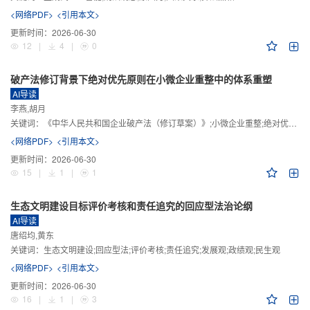
<网络PDF>
<引用本文>
更新时间：
2026-06-30
12
|
4
|
0
破产法修订背景下绝对优先原则在小微企业重整中的体系重塑
AI导读
李燕,胡月
关键词：
《中华人民共和国企业破产法（修订草案）》;小微企业重整;绝对优先原则;股东权益保留;预期可支配收入标准
<网络PDF>
<引用本文>
更新时间：
2026-06-30
15
|
1
|
1
生态文明建设目标评价考核和责任追究的回应型法治论纲
AI导读
唐绍均,黄东
关键词：
生态文明建设;回应型法;评价考核;责任追究;发展观;政绩观;民生观
<网络PDF>
<引用本文>
更新时间：
2026-06-30
16
|
1
|
3