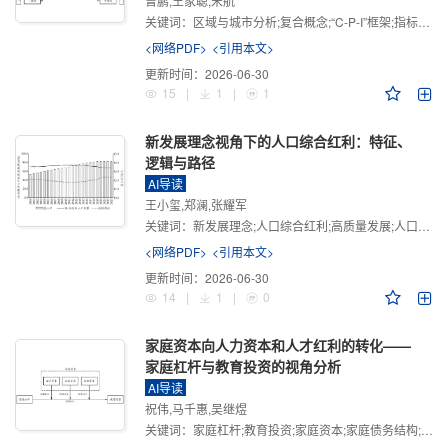
曾鹏,王家聪,宋航
关键词：
区域与城市分析;复合概念;“C-P-I”框架;指标体系
<网络PDF>
<引用本文>
更新时间：
2026-06-30
15
|
1
|
1
新发展理念视角下的人口综合红利：特征、
逻辑与路径
AI导读
王小玺,郑澜,张耀军
关键词：
新发展理念;人口综合红利;高质量发展;人口政策;中国式现代化
<网络PDF>
<引用本文>
更新时间：
2026-06-30
14
|
1
|
0
家庭资本向人力资本和人才红利的转化——
家庭杠杆与教育投资的视角分析
AI导读
祝伟,马千惠,吴继煜
关键词：
家庭杠杆;教育投资;家庭资本;家庭债务结构;CHFS