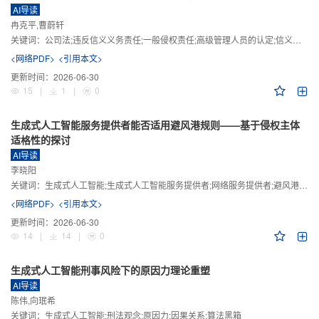
AI导读
冉克平,曹蔚轩
关键词：
公司法;违反信义义务责任;一般侵权责任;高级管理人员的认定;信义义务
<网络PDF>
<引用本文>
更新时间：
2026-06-30
15
|
1
|
0
生成式人工智能服务提供者能否适用避风港规则——基于侵权主体
适格性的探讨
AI导读
李晓阳
关键词：
生成式人工智能;生成式人工智能服务提供者;网络服务提供者;避风港规则;版权责任
<网络PDF>
<引用本文>
更新时间：
2026-06-30
14
|
14
|
0
生成式人工智能刑事风险下的原因力理论重塑
AI导读
陈伟,向珉希
关键词：
生成式人工智能;刑法观念;原因力;因果关系;算法黑箱