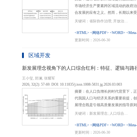
市场经济生产要素跨区域流动的政府治
合发展的应有之义。然而，长期以来受
行政区划界限，以及竞争性发展博弈中
关键词：省际协作治理; 开放治理; 行政区划; 统一大市场; 新发展格局
治理成了政府治理盲区或选择性自主行
内需、畅通经济循环、建设全国统一大
<HTML>
<网络PDF>
<WORD>
<Meta
理提供了新的机遇，借此探析其路径策
更新时间：2026-06-30
要议题。文章借鉴协作治理理论，结合
织—行动”毗邻省际协作治理分析框架
区域开发
城经济圈建设、支持贵州闯新路等多重
例，采用半结构化访谈法收集数据资料
新发展理念视角下的人口综合红利：特征、逻辑与路
理的路径策略。研究表明，毗邻省际协
王小玺, 郑澜, 张耀军
的利益相关主体以协作共识为基础和导
2026, 32(2): 57-69. DOI: 10.11835/j.issn.1008-5831.jg.2026.03.003
达成多向度的系统性治理行动过程。新
摘要：在人口负增长的时代背景下，正
策略首先是厘清国家战略政策要求、省
代我国人口与经济关系的重要前提，创
众期望，凝聚利益相关主体的协作治理
展理念既是引领高质量发展的指导原则
开放治理必须积极作为的必答题。其次
角。从内涵特征看，新时代的人口综合
规划，构建去中心化的组织结构总体布
关键词：新发展理念; 人口综合红利; 高质量发展; 人口政策; 中国式现代化
价值追求等方面对传统人口红利理论的
自组织组团协作开发的“先手棋”。最
位和发展进程，以人口数量、结构、素
<HTML>
<网络PDF>
<WORD>
<Meta
网络协同治理的比较优势和互补功能，
展理念为导向，通过政策措施的适应性
更新时间：2026-06-30
机制和生态共保联治，促进基础设施和