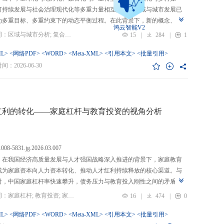
可持续发展与社会治理现代化等多重力量相互交织，区域与城市发展已
为多重目标、多重约束下的动态平衡过程。在此背景下，新的概念、新
鸿云智能V2
、新的范围不断涌现，形成了以“A视角下的B”“面向A的B”“基于A的B”
关键词：区域与城市分析; 复合概念; “C-P-I”框架; 指标体系
15
|
284
|
1
式表现的交叉性复合概念。这些概念往往不是对既有概念的简单叠加，
蕴含了新的目标要求、关系规范或作用范围，代表了对区域与城市复杂
L>
<网络PDF>
<WORD>
<Meta-XML>
<引用本文>
<批量引用>
的新认知。然而，目前学术界对于这类复杂概念的综合评价研究相对滞
：2026-06-30
概念界定不够系统明确，未能充分揭示限定条件引入后的内涵转变或缺
操作性；指标体系构建相对主观，缺乏统一设计原则与构建范式，未能
概念子维度间的多维交叉属性；指标选择上不够完备有效，未全面覆盖
内涵关键方面，也缺乏系统检验。对此，文章提出区域与城市研究的“C-
红利的转化——家庭杠杆与教育投资的视角分析
I”框架，从三个维度对复合概念的综合评价体系进行系统分析：首先，在概
准界定方面，注重交叉性，即准确揭示概念由A与B及其子维度交互生成
质；注重针对性，即锚定概念所服务的特定场景、问题与核心关系；注
.1008-5831.jg.2026.03.007
致性，即确保概念界定与测量操作的逻辑统一。其次，在指标体系科学
：在我国经济高质量发展与人才强国战略深入推进的背景下，家庭教育
上，采用多维交叉原则，深入交叉单元层面进行刻画；层级分解原则，
成为家庭资本向人力资本转化、推动人才红利持续释放的核心渠道。与
从目的层到场景层、要素层、观测层、指标层和说明层的系统结构；应
时，中国家庭杠杆率快速攀升，债务压力与教育投入刚性之间的矛盾日
然一体原则，实现理论理想与现实测量的统一。最后，在具体指标可信
显，二者的互动关系直接关系到人力资本积累效率、教育公平与家庭金
关键词：家庭杠杆; 教育投资; 家庭资本; 家庭债务结构; CHFS
16
|
474
|
0
上，强调完备性，全面覆盖概念内涵；强调复合性，体现概念的交叉交
定。现有研究多聚焦家庭杠杆对总体消费的影响，较少深入剖析其对教
征；强调有效性，通过严格检验保障指标质量和指标体系稳健。这一框
资的作用机制，且普遍忽视家庭经济、社会、文化资本的综合调节效应
L>
<网络PDF>
<WORD>
<Meta-XML>
<引用本文>
<批量引用>
仅提供了评价复杂概念的工具，更蕴含促进复杂概念发现与再生产的机