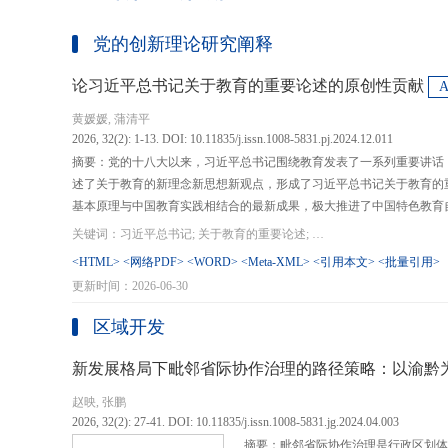
党的创新理论研究阐释
论习近平总书记关于教育的重要论述的原创性贡献
黄媛媛, 蒲清平
2026, 32(2): 1-13. DOI: 10.11835/j.issn.1008-5831.pj.2024.12.011
摘要：党的十八大以来，习近平总书记围绕教育发表了一系列重要讲话
述了关于教育的新理念新思想新观点，形成了习近平总书记关于教育的
基本原理与中国教育实践相结合的最新成果，极大推进了中国特色教育
现代化、建设教育强国提供了强大思想武器和行动指南，作出了重大原
关键词：习近平总书记; 关于教育的重要论述; 教育强国; 《论教育》; 教育新质生产力; 教育人工智能
在：第一，从价值论角度明确了教育在党和国家事业发展全局中的战略
<HTML>
<网络PDF>
<WORD>
<Meta-XML>
<引用本文>
<批量引用>
值、社会价值、创新价值等五个方面创新性回答了新时代“为什么办教育
更新时间：2026-06-30
予了新时代教育发展的多重内涵，深刻揭示其根本性质、根本保证、根
回答了新时代“办什么样的教育”的根本问题；第三，从方法论角度立足
区域开发
育改革创新的总体思路和战略部署，涵盖教育地位的确立、教育道路的
划以及教育主体的培育，创新性回答了新时代“怎么办教育”的实践问
新发展格局下毗邻省际协作治理的路径策略：以渝黔
赵映, 张鹏
2026, 32(2): 27-41. DOI: 10.11835/j.issn.1008-5831.jg.2024.04.003
摘要：毗邻省际协作治理是行政区划体