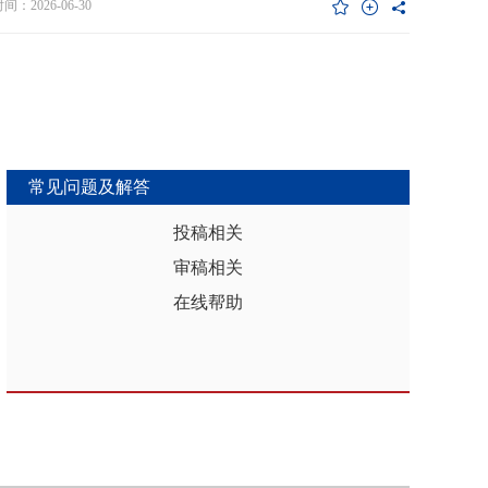
维度异质性特征。基于此，文章利用2017年和2019年中国家庭金融调查
：2026-06-30
能够推动区域分析从传统的、相对静态的、单一维度的模式，向更加动
HFS）数据构建混合截面样本，采用固定效应模型检验家庭杠杆对家庭教
整合、精准把握复杂性的新阶段迈进，为深化区域认知、服务区域实践
资的影响效应，为优化家庭财务决策、完善公共教育政策与防控家庭债
更有效的理论武器和方法论支撑。
险提供实证依据。实证结果表明：第一，从全样本层面看，家庭杠杆升
增加教育投资，这一结论在替换核心变量度量方式、剔除无子女与无负
本、采用区域杠杆均值作为工具变量处理内生性后依然稳健。第二，从
作用看，家庭杠杆对教育投资的正向作用会随着家庭资本的增加而削
表明资本充裕家庭可依靠自有资源满足教育需求，降低对债务融资的依
常见问题及解答
第三，异质性分析结果显示，债务多元化水平较低、主要依赖内源融资
庭、子女数量在三孩及以上、数字化水平较高的家庭、位于中西部地区
投稿相关
城镇的家庭在杠杆上升时更倾向于增加更多的教育投资。第四，进一步
审稿相关
后发现，家庭杠杆与教育投资之间存在倒“U”型的非线性关系，当家庭财
力较轻时，杠杆上升会促使家庭增加教育投入，但财务负担过重时则导
在线帮助
育支出削减，说明适度杠杆可缓解流动性约束并支撑教育投入，而过度
引发的财务压力会显著削减教育支出。基于实证研究结果，文章从引导
进行理性的教育投资规划、提升公共教育资源质量、增强家庭的资本积
力和多元化融资渠道以及构建精准化教育支持政策体系四个角度提出可
的政策优化建议。文章聚焦家庭资本向人力资本转化的路径，拓展并实
验了家庭杠杆影响教育投资的理论框架，凸显家庭杠杆背景下教育投资
的异质性，为理解家庭在经济压力下的教育投资决策提供新视角。