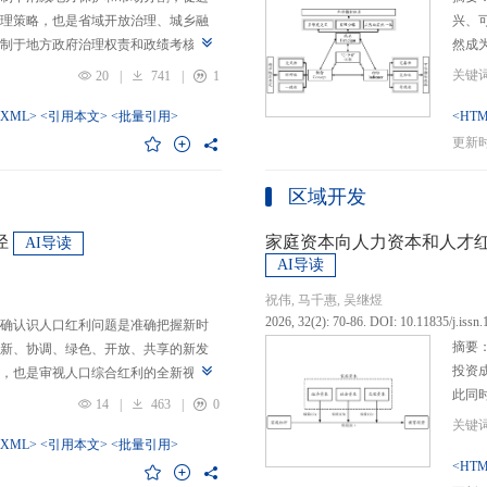
理策略，也是省域开放治理、城乡融
兴、
制于地方政府治理权责和政绩考核的
然成
日渐固化的地方利益，毗邻省际协作
的要求
20
|
741
|
1
为。新发展格局的提出及其坚持扩大
等形
市场的政策导向，为毗邻省际协作治
-XML>
<引用本文>
<批量引用>
而是
<HTM
略是构建新发展格局的内在要求和重
问题
更新时间
中国治理语境，整合性构建“共识—组
后：
，选取新时代西部大开发、成渝地区双
乏可
区域开发
政策机遇叠加的渝黔协作治理作为案
体现
，探析新发展格局下毗邻省际协作治
概念
径
家庭资本向人力资本和人才
AI导读
作治理是毗邻省（自治区、直辖市）
P-
AI导读
向，构建去中心化的协作组织制度，
念精
祝伟, 马千惠, 吴继煜
发展格局下毗邻省际协作治理的路径
的本
2026, 32(2): 70-86. DOI: 10.11835/j.issn
确认识人口红利问题是准确把握新时
际协作发展需要，以及市场主体和民
重一
摘要
新、协调、绿色、开放、共享的新发
共识，明确毗邻省际协作治理是省域
构建
投资
，也是审视人口综合红利的全新视
，统筹衔接国家战略政策与省域治理
建立
此同
红利理论是在发展基础、核心理念和
局，下好毗邻协作先行示范区创建、
然实
14
|
463
|
0
益凸
延伸和拓展，立足于我国新的历史方
后，激发横向平等协调、纵向垂直管理、
选择
融稳
质、分布等人口条件为基础，以新发
-XML>
<引用本文>
<批量引用>
牵住“牛鼻子”工程，着重优化开放协作
互特
育投
<HTM
调整从而培育、巩固和收获人口优
基本公共服务一体化，推动产业链整
架不