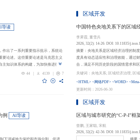
区域开发
中国特色央地关系下的区域
AI导读
李霁霞, 董雪兵
2026, 32(2): 14-26. DOI: 10.11835/j.issn
，作出了一系列重要指示批示，系统论
摘要：央地关系是区域经济治理的制度
重要论述。这些重要论述是马克思主义
度具有动态适应性和治理效能，通过财
自主知识体系的构建，为加快推进教育
合，满足不同历史阶段的国情需求和区
创性贡献。这些原创性贡献主要体现
制，引导区域竞争策略转变，包括竞争标
44
|
4139
|
7
定位，从政治价值、经济价值、文化价
生”转向“基本公共服务均等化”，发展
<HTML>
<网络PDF>
<WORD>
<Meta
”的战略问题；第二，从认识论角度赋
提升区域经济治理效率。另一方面，中
更新时间：2026-06-30
本任务、时代使命、最终目的，创新性
域竞争激励的同时，降低区域合作成本
基本国情遵循教育规律，提出了深化教
等跨区域合作模式，实现国家治理和区
区域开发
选择、教育动力的激发、教育路径的规
的背景下，区域经济治理面临新形势与
题。
宜发展新质生产力、构建全国统一大市
为例
区域与城市研究的“C-P-I
AI导读
化探索，进一步丰富和完善中国特色区
曾鹏, 王家聪, 宋航
理支撑。
2026, 32(2): 42-56. DOI: 10.11835/j.issn
制下消减地方保护和市场分割，促进
摘要