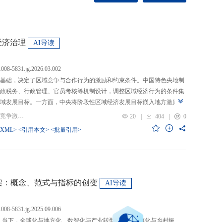
经济治理
AI导读
.1008-5831.jg.2026.03.002
基础，决定了区域竞争与合作行为的激励和约束条件。中国特色央地制
政税务、行政管理、官员考核等机制设计，调整区域经济行为的条件集
域发展目标。一方面，中央将阶段性区域经济发展目标嵌入地方激励机
的从“为增长而竞争”转向“为发展而竞争”，支出行为从“重建设、轻民
关键词：央地关系; 区域经济治理; 区域竞争激励; 跨区域合作
20
|
404
|
0
模式从“地方保护”转向“发挥比较优势”，以区域竞争激励和竞争策略优化
-XML>
<引用本文>
<批量引用>
央通过对口支援、一体化合作、主体功能区建设等制度安排，在保留区
，提高区域合作收益，形成优势互补、规模效益最大化、外部性内部化
域治理效率的统一。在区域经济格局深刻变革与国内发展目标转型升级
新挑战。未来区域经济治理研究应聚焦数字时代区域协调发展、因地制
场等重大现实问题，从新治理主体、新发展目标、新治理工具等维度深
”框架：概念、范式与指标的创变
AI导读
域经济治理理论体系，为新时代区域协调发展与区域高质量发展提供学
.1008-5831.jg.2025.09.006
：当下，全球化与地方化、数智化与产业转型、新型城镇化与乡村振