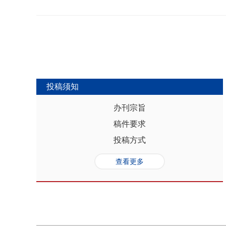
势，推动人口与经济系统内部均衡和外
合联动升级、毗邻区域协作防止规模性
量发展提供坚实的人口基础和支撑，其基
略为新发展格局下毗邻省际协作治理提
“红利”，具有系统性、阶段性、统一
助于提高行政区划体制下省际协作治理
模、年龄结构、综合素质、空间分布等
理中促进全国统一大市场建设和区域
管当前依然存在人口综合红利释放的现
向互动关系，利用人口现有优势和人口
创新、协调、绿色、开放和共享发展中
中，既要立足当下人口负增长的现实，
投稿须知
放眼未来人口发展趋势，积极挖掘、培
红利和人口合理分布红利，以相关政策
办刊宗旨
展符合创新、协调、绿色、开放、共享
稿件要求
势性特征和高质量发展的目标任务，通
育强国建设、优化城镇格局体系，以人
投稿方式
化。
查看更多