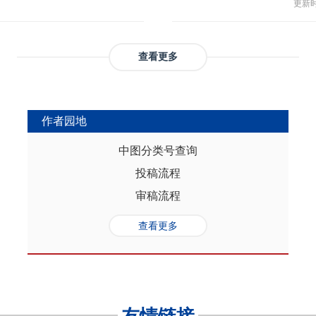
与多
部协调，为推动实现人口与经济高质
更新时间
返贫和城乡融合发展。这样的路径策
制，
（C
础是“人口”，关键是“综合”，核心在
供了系统性创新蓝本和行动方案，有
态、
育投
性的特征。从内在逻辑看，人口的总量规
效能和可持续性，亦能在省域开放治
提供
务风
是人口综合红利的重要组成部分，尽
协调发展。
查看更多
高会
实阻碍，但应立足于人口与经济的双
债样
转变机遇，充分发挥人口因素在助推
调节
的积极作用。在中国式现代化进程
弱，
充分挖掘和利用现有人口条件，也要
作者园地
赖。
育人口结构优化红利、人口素质提升
的家
制度的调整完善为路径，引导人口发
中图分类号查询
以及
的理念需求，积极回应人口发展的趋
投稿流程
讨论
过进一步完善生育养老政策、推进教
务压
口与经济高质量发展支撑中国式现代
审稿流程
致教
负债
查看更多
家庭
累能
参考
证检
决策