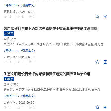
<网络PDF>
<引用本文>
更新时间：
2026-06-30
12
|
4
|
0
破产法修订背景下绝对优先原则在小微企业重整中的体系重塑
AI导读
李燕,胡月
关键词：
《中华人民共和国企业破产法（修订草案）》;小微企业重整;绝对优先原则;股东权益保留;预期可支配收入标准
<网络PDF>
<引用本文>
更新时间：
2026-06-30
15
|
1
|
1
生态文明建设目标评价考核和责任追究的回应型法治论纲
AI导读
唐绍均,黄东
关键词：
生态文明建设;回应型法;评价考核;责任追究;发展观;政绩观;民生观
<网络PDF>
<引用本文>
更新时间：
2026-06-30
16
|
1
|
3