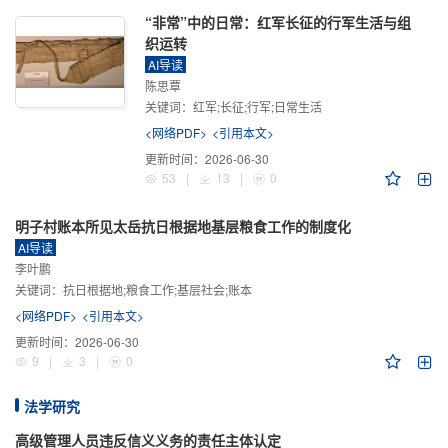
“非常”中的日常：红军长征的行军生活与组
织运转
AI导读
陈思覃
关键词：
红军;长征;行军;日常生活
<网络PDF>
<引用本文>
更新时间：
2026-06-30
53
|
13
|
0
明子村账本所见太岳抗日根据地基层粮食工作的制度化
AI导读
李叶鹏
关键词：
抗日根据地;粮食工作;基层社会;账本
<网络PDF>
<引用本文>
更新时间：
2026-06-30
9
|
3
|
0
法学研究
高级管理人员违反信义义务的责任主体认定