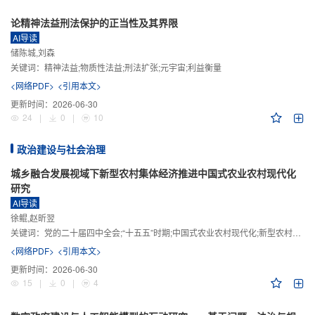
论精神法益刑法保护的正当性及其界限
AI导读
储陈城,刘森
关键词：
精神法益;物质性法益;刑法扩张;元宇宙;利益衡量
<网络PDF>
<引用本文>
更新时间：
2026-06-30
24
|
0
|
10
政治建设与社会治理
城乡融合发展视域下新型农村集体经济推进中国式农业农村现代化
研究
AI导读
徐鲲,赵昕翌
关键词：
党的二十届四中全会;“十五五”时期;中国式农业农村现代化;新型农村集体经济;城乡融合发展;新质生产力
<网络PDF>
<引用本文>
更新时间：
2026-06-30
15
|
0
|
4