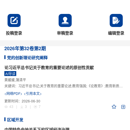
投稿登录
审稿登录
编辑登录
2026年
第32卷
第2期
党的创新理论研究阐释
论习近平总书记关于教育的重要论述的原创性贡献
AI导读
黄媛媛,蒲清平
关键词：
习近平总书记;关于教育的重要论述;教育强国;《论教育》;教育新质生产力;教育人工智能
<网络PDF>
<引用本文>
更新时间：
2026-06-30
43
|
3
|
7
区域开发
中国特色央地关系下的区域经济治理