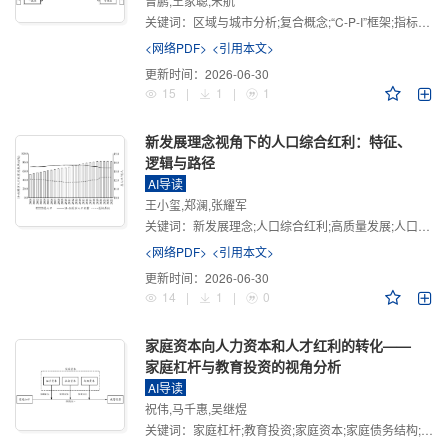
曾鹏,王家聪,宋航
关键词：
区域与城市分析;复合概念;“C-P-I”框架;指标体系
<网络PDF>
<引用本文>
更新时间：
2026-06-30
15
|
1
|
1
新发展理念视角下的人口综合红利：特征、
逻辑与路径
AI导读
王小玺,郑澜,张耀军
关键词：
新发展理念;人口综合红利;高质量发展;人口政策;中国式现代化
<网络PDF>
<引用本文>
更新时间：
2026-06-30
14
|
1
|
0
家庭资本向人力资本和人才红利的转化——
家庭杠杆与教育投资的视角分析
AI导读
祝伟,马千惠,吴继煜
关键词：
家庭杠杆;教育投资;家庭资本;家庭债务结构;CHFS