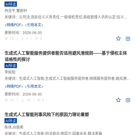
AI导读
冉克平,曹蔚轩
关键词：
公司法;违反信义义务责任;一般侵权责任;高级管理人员的认定;信义义务
<网络PDF>
<引用本文>
更新时间：
2026-06-30
15
|
1
|
0
生成式人工智能服务提供者能否适用避风港规则——基于侵权主体
适格性的探讨
AI导读
李晓阳
关键词：
生成式人工智能;生成式人工智能服务提供者;网络服务提供者;避风港规则;版权责任
<网络PDF>
<引用本文>
更新时间：
2026-06-30
14
|
14
|
0
生成式人工智能刑事风险下的原因力理论重塑
AI导读
陈伟,向珉希
关键词：
生成式人工智能;刑法观念;原因力;因果关系;算法黑箱