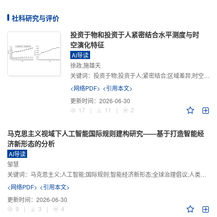
社科研究与评价
投资于物和投资于人紧密结合水平测度与时
空演化特征
AI导读
徐政,施雄天
关键词：
投资于物;投资于人;紧密结合;区域差异;时空演化
<网络PDF>
<引用本文>
更新时间：
2026-06-30
17
|
11
|
2
马克思主义视域下人工智能国际规则建构研究——基于打造智能经
济新形态的分析
AI导读
邹慧
关键词：
马克思主义;人工智能;国际规则;智能经济新形态;全球治理倡议;人类命运共同体
<网络PDF>
<引用本文>
更新时间：
2026-06-30
9
|
3
|
4