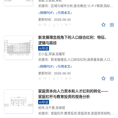
曾鹏,王家聪,宋航
关键词：
区域与城市分析;复合概念;“C-P-I”框架;指标体系
<网络PDF>
<引用本文>
更新时间：
2026-06-30
15
|
1
|
1
新发展理念视角下的人口综合红利：特征、
逻辑与路径
AI导读
王小玺,郑澜,张耀军
关键词：
新发展理念;人口综合红利;高质量发展;人口政策;中国式现代化
<网络PDF>
<引用本文>
更新时间：
2026-06-30
14
|
1
|
0
家庭资本向人力资本和人才红利的转化——
家庭杠杆与教育投资的视角分析
AI导读
祝伟,马千惠,吴继煜
关键词：
家庭杠杆;教育投资;家庭资本;家庭债务结构;CHFS