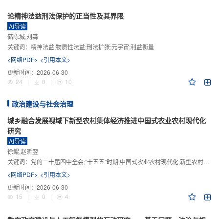
论精神法益刑法保护的正当性及其界限
AI导读
储陈城,刘森
关键词：
精神法益;物质性法益;刑法扩张;元宇宙;利益衡量
<网络PDF>
<引用本文>
更新时间：
2026-06-30
24
|
0
|
10
政治建设与社会治理
城乡融合发展视域下新型农村集体经济推进中国式农业农村现代化
研究
AI导读
徐鲲,赵昕翌
关键词：
党的二十届四中全会;“十五五”时期;中国式农业农村现代化;新型农村集体经济;城乡融合发展;新质生产力
<网络PDF>
<引用本文>
更新时间：
2026-06-30
15
|
0
|
4