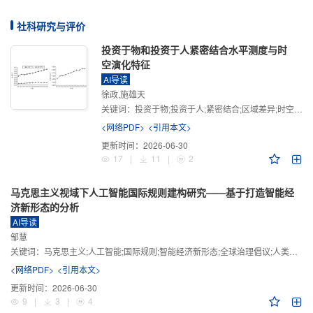
社科研究与评价
投资于物和投资于人紧密结合水平测度与时
空演化特征
AI导读
徐政,施雄天
关键词：
投资于物;投资于人;紧密结合;区域差异;时空演化
<网络PDF>
<引用本文>
更新时间：
2026-06-30
17
|
11
|
2
马克思主义视域下人工智能国际规则建构研究——基于打造智能经
济新形态的分析
AI导读
邹慧
关键词：
马克思主义;人工智能;国际规则;智能经济新形态;全球治理倡议;人类命运共同体
<网络PDF>
<引用本文>
更新时间：
2026-06-30
9
|
3
|
4