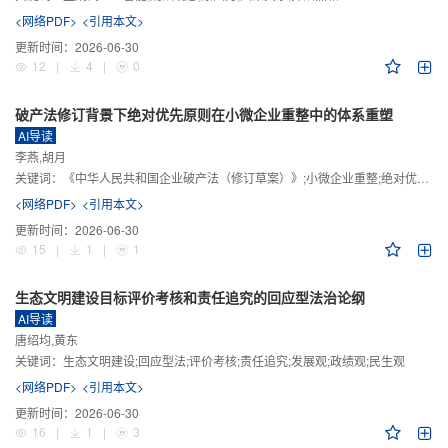
<网络PDF>
<引用本文>
更新时间：
2026-06-30
12
|
4
|
0
破产法修订背景下绝对优先原则在小微企业重整中的体系重塑
AI导读
李燕,胡月
关键词：
《中华人民共和国企业破产法（修订草案）》;小微企业重整;绝对优先原则;股东权益保留;预期可支配收入标准
<网络PDF>
<引用本文>
更新时间：
2026-06-30
15
|
1
|
1
生态文明建设目标评价考核和责任追究的回应型法治论纲
AI导读
唐绍均,黄东
关键词：
生态文明建设;回应型法;评价考核;责任追究;发展观;政绩观;民生观
<网络PDF>
<引用本文>
更新时间：
2026-06-30
16
|
1
|
3