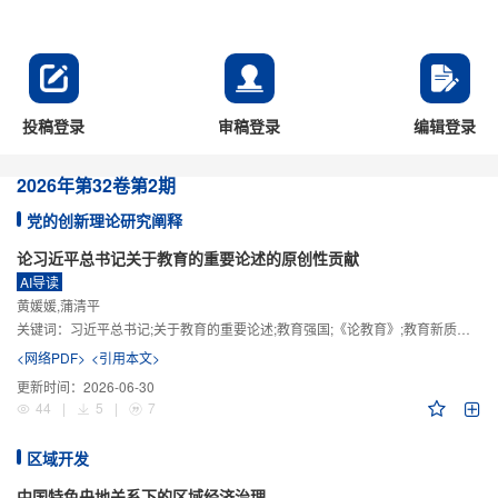
投稿登录
审稿登录
编辑登录
2026年
第32卷
第2期
党的创新理论研究阐释
论习近平总书记关于教育的重要论述的原创性贡献
AI导读
黄媛媛,蒲清平
关键词：
习近平总书记;关于教育的重要论述;教育强国;《论教育》;教育新质生产力;教育人工智能
<网络PDF>
<引用本文>
更新时间：
2026-06-30
44
|
5
|
7
区域开发
中国特色央地关系下的区域经济治理