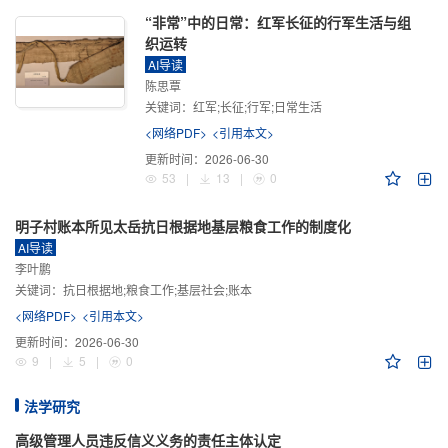
“非常”中的日常：红军长征的行军生活与组
织运转
AI导读
陈思覃
关键词：
红军;长征;行军;日常生活
<网络PDF>
<引用本文>
更新时间：
2026-06-30
53
|
13
|
0
明子村账本所见太岳抗日根据地基层粮食工作的制度化
AI导读
李叶鹏
关键词：
抗日根据地;粮食工作;基层社会;账本
<网络PDF>
<引用本文>
更新时间：
2026-06-30
9
|
5
|
0
法学研究
高级管理人员违反信义义务的责任主体认定