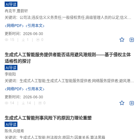
AI导读
冉克平,曹蔚轩
关键词：
公司法;违反信义义务责任;一般侵权责任;高级管理人员的认定;信义义务
<网络PDF>
<引用本文>
更新时间：
2026-06-30
15
|
1
|
0
生成式人工智能服务提供者能否适用避风港规则——基于侵权主体
适格性的探讨
AI导读
李晓阳
关键词：
生成式人工智能;生成式人工智能服务提供者;网络服务提供者;避风港规则;版权责任
<网络PDF>
<引用本文>
更新时间：
2026-06-30
14
|
14
|
0
生成式人工智能刑事风险下的原因力理论重塑
AI导读
陈伟,向珉希
关键词：
生成式人工智能;刑法观念;原因力;因果关系;算法黑箱