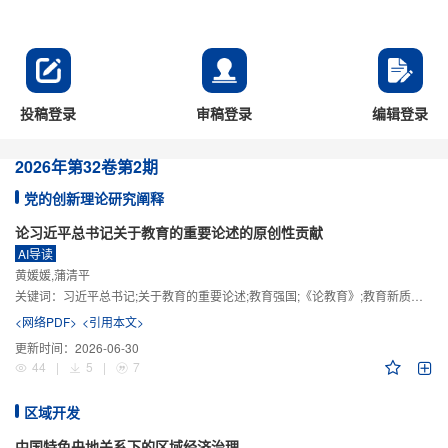
投稿登录
审稿登录
编辑登录
2026年
第32卷
第2期
党的创新理论研究阐释
论习近平总书记关于教育的重要论述的原创性贡献
AI导读
黄媛媛,蒲清平
关键词：
习近平总书记;关于教育的重要论述;教育强国;《论教育》;教育新质生产力;教育人工智能
<网络PDF>
<引用本文>
更新时间：
2026-06-30
44
|
5
|
7
区域开发
中国特色央地关系下的区域经济治理