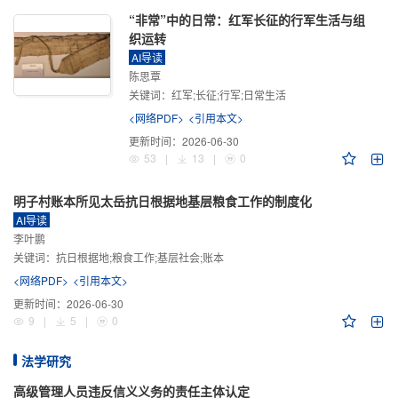
“非常”中的日常：红军长征的行军生活与组
织运转
AI导读
陈思覃
关键词：
红军;长征;行军;日常生活
<网络PDF>
<引用本文>
更新时间：
2026-06-30
53
|
13
|
0
明子村账本所见太岳抗日根据地基层粮食工作的制度化
AI导读
李叶鹏
关键词：
抗日根据地;粮食工作;基层社会;账本
<网络PDF>
<引用本文>
更新时间：
2026-06-30
9
|
5
|
0
法学研究
高级管理人员违反信义义务的责任主体认定