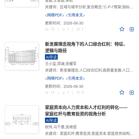
曾鹏,王家聪,宋航
关键词：
区域与城市分析;复合概念;“C-P-I”框架;指标体系
<网络PDF>
<引用本文>
更新时间：
2026-06-30
15
|
1
|
1
新发展理念视角下的人口综合红利：特征、
逻辑与路径
AI导读
王小玺,郑澜,张耀军
关键词：
新发展理念;人口综合红利;高质量发展;人口政策;中国式现代化
<网络PDF>
<引用本文>
更新时间：
2026-06-30
14
|
1
|
0
家庭资本向人力资本和人才红利的转化——
家庭杠杆与教育投资的视角分析
AI导读
祝伟,马千惠,吴继煜
关键词：
家庭杠杆;教育投资;家庭资本;家庭债务结构;CHFS