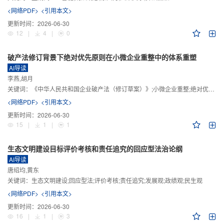
<网络PDF>
<引用本文>
更新时间：
2026-06-30
12
|
4
|
0
破产法修订背景下绝对优先原则在小微企业重整中的体系重塑
AI导读
李燕,胡月
关键词：
《中华人民共和国企业破产法（修订草案）》;小微企业重整;绝对优先原则;股东权益保留;预期可支配收入标准
<网络PDF>
<引用本文>
更新时间：
2026-06-30
15
|
1
|
1
生态文明建设目标评价考核和责任追究的回应型法治论纲
AI导读
唐绍均,黄东
关键词：
生态文明建设;回应型法;评价考核;责任追究;发展观;政绩观;民生观
<网络PDF>
<引用本文>
更新时间：
2026-06-30
16
|
1
|
3