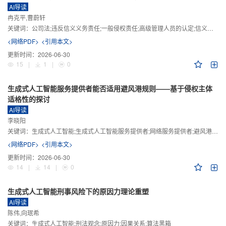
AI导读
冉克平,曹蔚轩
关键词：
公司法;违反信义义务责任;一般侵权责任;高级管理人员的认定;信义义务
<网络PDF>
<引用本文>
更新时间：
2026-06-30
15
|
1
|
0
生成式人工智能服务提供者能否适用避风港规则——基于侵权主体
适格性的探讨
AI导读
李晓阳
关键词：
生成式人工智能;生成式人工智能服务提供者;网络服务提供者;避风港规则;版权责任
<网络PDF>
<引用本文>
更新时间：
2026-06-30
14
|
14
|
0
生成式人工智能刑事风险下的原因力理论重塑
AI导读
陈伟,向珉希
关键词：
生成式人工智能;刑法观念;原因力;因果关系;算法黑箱