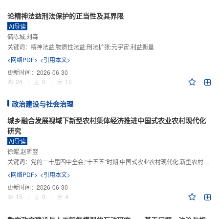
论精神法益刑法保护的正当性及其界限
AI导读
储陈城,刘森
关键词：
精神法益;物质性法益;刑法扩张;元宇宙;利益衡量
<网络PDF>
<引用本文>
更新时间：
2026-06-30
24
|
0
|
10
政治建设与社会治理
城乡融合发展视域下新型农村集体经济推进中国式农业农村现代化
研究
AI导读
徐鲲,赵昕翌
关键词：
党的二十届四中全会;“十五五”时期;中国式农业农村现代化;新型农村集体经济;城乡融合发展;新质生产力
<网络PDF>
<引用本文>
更新时间：
2026-06-30
15
|
0
|
4