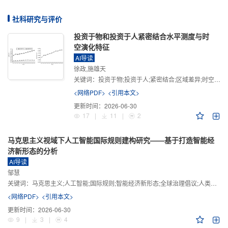
社科研究与评价
投资于物和投资于人紧密结合水平测度与时
空演化特征
AI导读
徐政,施雄天
关键词：
投资于物;投资于人;紧密结合;区域差异;时空演化
<网络PDF>
<引用本文>
更新时间：
2026-06-30
17
|
11
|
2
马克思主义视域下人工智能国际规则建构研究——基于打造智能经
济新形态的分析
AI导读
邹慧
关键词：
马克思主义;人工智能;国际规则;智能经济新形态;全球治理倡议;人类命运共同体
<网络PDF>
<引用本文>
更新时间：
2026-06-30
9
|
3
|
4