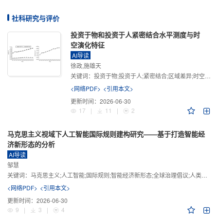
社科研究与评价
投资于物和投资于人紧密结合水平测度与时
空演化特征
AI导读
徐政,施雄天
关键词：
投资于物;投资于人;紧密结合;区域差异;时空演化
<网络PDF>
<引用本文>
更新时间：
2026-06-30
17
|
11
|
2
马克思主义视域下人工智能国际规则建构研究——基于打造智能经
济新形态的分析
AI导读
邹慧
关键词：
马克思主义;人工智能;国际规则;智能经济新形态;全球治理倡议;人类命运共同体
<网络PDF>
<引用本文>
更新时间：
2026-06-30
9
|
3
|
4