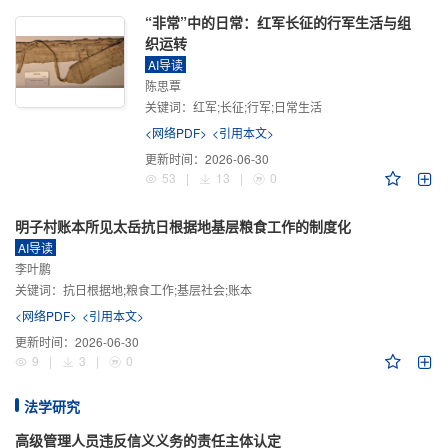
“非常”中的日常：红军长征的行军生活与组
织运转
AI导读
陈思覃
关键词：
红军;长征;行军;日常生活
<网络PDF>
<引用本文>
更新时间：
2026-06-30
53
|
13
|
0
明子村账本所见太岳抗日根据地基层粮食工作的制度化
AI导读
李叶鹏
关键词：
抗日根据地;粮食工作;基层社会;账本
<网络PDF>
<引用本文>
更新时间：
2026-06-30
9
|
3
|
0
法学研究
高级管理人员违反信义义务的责任主体认定