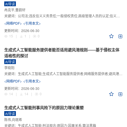
AI导读
冉克平,曹蔚轩
关键词：
公司法;违反信义义务责任;一般侵权责任;高级管理人员的认定;信义义务
<网络PDF>
<引用本文>
更新时间：
2026-06-30
15
|
1
|
0
生成式人工智能服务提供者能否适用避风港规则——基于侵权主体
适格性的探讨
AI导读
李晓阳
关键词：
生成式人工智能;生成式人工智能服务提供者;网络服务提供者;避风港规则;版权责任
<网络PDF>
<引用本文>
更新时间：
2026-06-30
14
|
14
|
0
生成式人工智能刑事风险下的原因力理论重塑
AI导读
陈伟,向珉希
关键词：
生成式人工智能;刑法观念;原因力;因果关系;算法黑箱