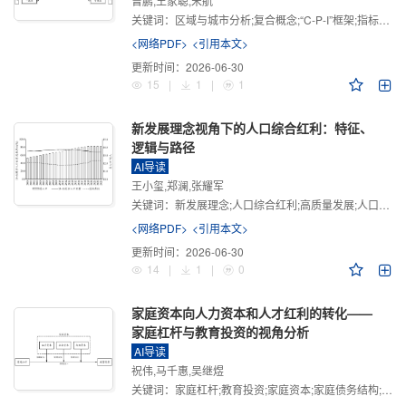
曾鹏,王家聪,宋航
关键词：
区域与城市分析;复合概念;“C-P-I”框架;指标体系
<网络PDF>
<引用本文>
更新时间：
2026-06-30
15
|
1
|
1
新发展理念视角下的人口综合红利：特征、
逻辑与路径
AI导读
王小玺,郑澜,张耀军
关键词：
新发展理念;人口综合红利;高质量发展;人口政策;中国式现代化
<网络PDF>
<引用本文>
更新时间：
2026-06-30
14
|
1
|
0
家庭资本向人力资本和人才红利的转化——
家庭杠杆与教育投资的视角分析
AI导读
祝伟,马千惠,吴继煜
关键词：
家庭杠杆;教育投资;家庭资本;家庭债务结构;CHFS