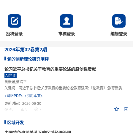
投稿登录
审稿登录
编辑登录
2026年
第32卷
第2期
党的创新理论研究阐释
论习近平总书记关于教育的重要论述的原创性贡献
AI导读
黄媛媛,蒲清平
关键词：
习近平总书记;关于教育的重要论述;教育强国;《论教育》;教育新质生产力;教育人工智能
<网络PDF>
<引用本文>
更新时间：
2026-06-30
43
|
3
|
7
区域开发
中国特色央地关系下的区域经济治理