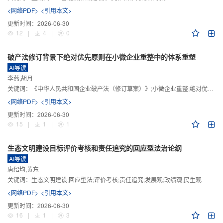
<网络PDF>
<引用本文>
更新时间：
2026-06-30
12
|
4
|
0
破产法修订背景下绝对优先原则在小微企业重整中的体系重塑
AI导读
李燕,胡月
关键词：
《中华人民共和国企业破产法（修订草案）》;小微企业重整;绝对优先原则;股东权益保留;预期可支配收入标准
<网络PDF>
<引用本文>
更新时间：
2026-06-30
15
|
1
|
1
生态文明建设目标评价考核和责任追究的回应型法治论纲
AI导读
唐绍均,黄东
关键词：
生态文明建设;回应型法;评价考核;责任追究;发展观;政绩观;民生观
<网络PDF>
<引用本文>
更新时间：
2026-06-30
16
|
1
|
3