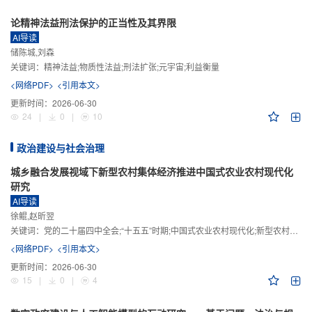
论精神法益刑法保护的正当性及其界限
AI导读
储陈城,刘森
关键词：
精神法益;物质性法益;刑法扩张;元宇宙;利益衡量
<网络PDF>
<引用本文>
更新时间：
2026-06-30
24
|
0
|
10
政治建设与社会治理
城乡融合发展视域下新型农村集体经济推进中国式农业农村现代化
研究
AI导读
徐鲲,赵昕翌
关键词：
党的二十届四中全会;“十五五”时期;中国式农业农村现代化;新型农村集体经济;城乡融合发展;新质生产力
<网络PDF>
<引用本文>
更新时间：
2026-06-30
15
|
0
|
4