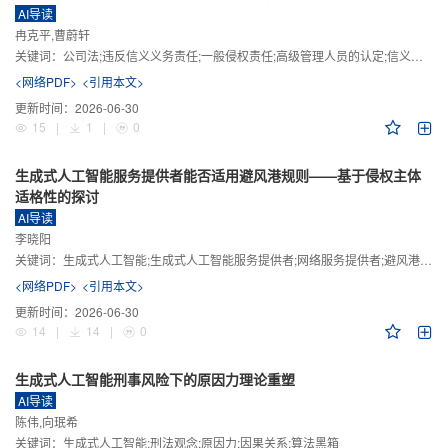
AI导读
冉克平,曹蔚轩
关键词：
公司法;违反信义义务责任;一般侵权责任;高级管理人员的认定;信义义务
<网络PDF>
<引用本文>
更新时间：
2026-06-30
15
|
1
|
0
生成式人工智能服务提供者能否适用避风港规则——基于侵权主体
适格性的探讨
AI导读
李晓阳
关键词：
生成式人工智能;生成式人工智能服务提供者;网络服务提供者;避风港规则;版权责任
<网络PDF>
<引用本文>
更新时间：
2026-06-30
14
|
14
|
0
生成式人工智能刑事风险下的原因力理论重塑
AI导读
陈伟,向珉希
关键词：
生成式人工智能;刑法观念;原因力;因果关系;算法黑箱