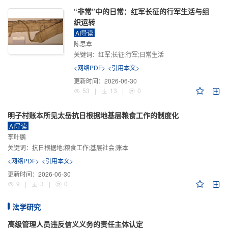
“非常”中的日常：红军长征的行军生活与组
织运转
AI导读
陈思覃
关键词：
红军;长征;行军;日常生活
<网络PDF>
<引用本文>
更新时间：
2026-06-30
53
|
13
|
0
明子村账本所见太岳抗日根据地基层粮食工作的制度化
AI导读
李叶鹏
关键词：
抗日根据地;粮食工作;基层社会;账本
<网络PDF>
<引用本文>
更新时间：
2026-06-30
9
|
3
|
0
法学研究
高级管理人员违反信义义务的责任主体认定