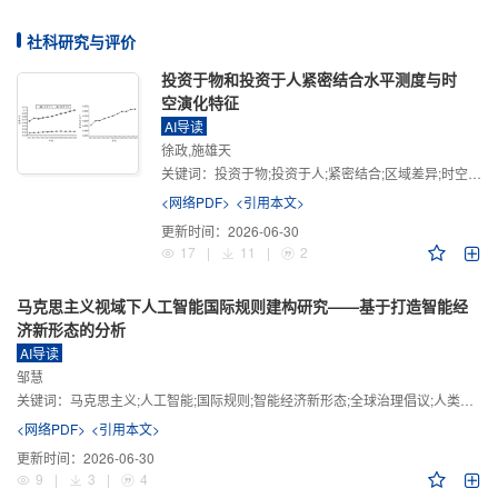
社科研究与评价
投资于物和投资于人紧密结合水平测度与时
空演化特征
AI导读
徐政,施雄天
关键词：
投资于物;投资于人;紧密结合;区域差异;时空演化
<网络PDF>
<引用本文>
更新时间：
2026-06-30
17
|
11
|
2
马克思主义视域下人工智能国际规则建构研究——基于打造智能经
济新形态的分析
AI导读
邹慧
关键词：
马克思主义;人工智能;国际规则;智能经济新形态;全球治理倡议;人类命运共同体
<网络PDF>
<引用本文>
更新时间：
2026-06-30
9
|
3
|
4