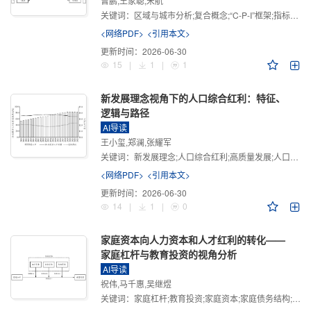
曾鹏,王家聪,宋航
关键词：
区域与城市分析;复合概念;“C-P-I”框架;指标体系
<网络PDF>
<引用本文>
更新时间：
2026-06-30
15
|
1
|
1
新发展理念视角下的人口综合红利：特征、
逻辑与路径
AI导读
王小玺,郑澜,张耀军
关键词：
新发展理念;人口综合红利;高质量发展;人口政策;中国式现代化
<网络PDF>
<引用本文>
更新时间：
2026-06-30
14
|
1
|
0
家庭资本向人力资本和人才红利的转化——
家庭杠杆与教育投资的视角分析
AI导读
祝伟,马千惠,吴继煜
关键词：
家庭杠杆;教育投资;家庭资本;家庭债务结构;CHFS