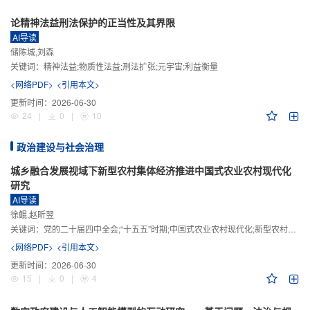
论精神法益刑法保护的正当性及其界限
AI导读
储陈城,刘森
关键词：
精神法益;物质性法益;刑法扩张;元宇宙;利益衡量
<网络PDF>
<引用本文>
更新时间：
2026-06-30
24
|
0
|
10
政治建设与社会治理
城乡融合发展视域下新型农村集体经济推进中国式农业农村现代化
研究
AI导读
徐鲲,赵昕翌
关键词：
党的二十届四中全会;“十五五”时期;中国式农业农村现代化;新型农村集体经济;城乡融合发展;新质生产力
<网络PDF>
<引用本文>
更新时间：
2026-06-30
15
|
0
|
4