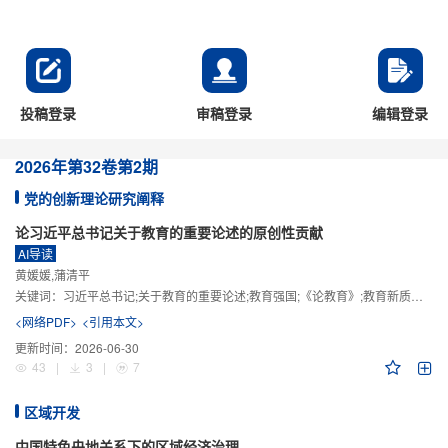
投稿登录
审稿登录
编辑登录
2026年
第32卷
第2期
党的创新理论研究阐释
论习近平总书记关于教育的重要论述的原创性贡献
AI导读
黄媛媛,蒲清平
关键词：
习近平总书记;关于教育的重要论述;教育强国;《论教育》;教育新质生产力;教育人工智能
<网络PDF>
<引用本文>
更新时间：
2026-06-30
43
|
3
|
7
区域开发
中国特色央地关系下的区域经济治理