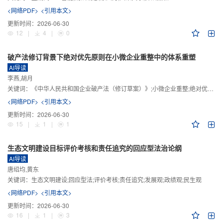
<网络PDF>
<引用本文>
更新时间：
2026-06-30
12
|
4
|
0
破产法修订背景下绝对优先原则在小微企业重整中的体系重塑
AI导读
李燕,胡月
关键词：
《中华人民共和国企业破产法（修订草案）》;小微企业重整;绝对优先原则;股东权益保留;预期可支配收入标准
<网络PDF>
<引用本文>
更新时间：
2026-06-30
15
|
1
|
1
生态文明建设目标评价考核和责任追究的回应型法治论纲
AI导读
唐绍均,黄东
关键词：
生态文明建设;回应型法;评价考核;责任追究;发展观;政绩观;民生观
<网络PDF>
<引用本文>
更新时间：
2026-06-30
16
|
1
|
3