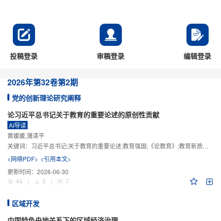
投稿登录
审稿登录
编辑登录
2026年
第32卷
第2期
党的创新理论研究阐释
论习近平总书记关于教育的重要论述的原创性贡献
AI导读
黄媛媛,蒲清平
关键词：
习近平总书记;关于教育的重要论述;教育强国;《论教育》;教育新质生产力;教育人工智能
<网络PDF>
<引用本文>
更新时间：
2026-06-30
44
|
5
|
7
区域开发
中国特色央地关系下的区域经济治理