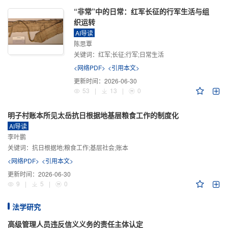
“非常”中的日常：红军长征的行军生活与组
织运转
AI导读
陈思覃
关键词：
红军;长征;行军;日常生活
<网络PDF>
<引用本文>
更新时间：
2026-06-30
53
|
13
|
0
明子村账本所见太岳抗日根据地基层粮食工作的制度化
AI导读
李叶鹏
关键词：
抗日根据地;粮食工作;基层社会;账本
<网络PDF>
<引用本文>
更新时间：
2026-06-30
9
|
5
|
0
法学研究
高级管理人员违反信义义务的责任主体认定