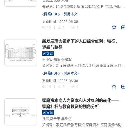
曾鹏,王家聪,宋航
关键词：
区域与城市分析;复合概念;“C-P-I”框架;指标体系
<网络PDF>
<引用本文>
更新时间：
2026-06-30
15
|
1
|
1
新发展理念视角下的人口综合红利：特征、
逻辑与路径
AI导读
王小玺,郑澜,张耀军
关键词：
新发展理念;人口综合红利;高质量发展;人口政策;中国式现代化
<网络PDF>
<引用本文>
更新时间：
2026-06-30
14
|
1
|
0
家庭资本向人力资本和人才红利的转化——
家庭杠杆与教育投资的视角分析
AI导读
祝伟,马千惠,吴继煜
关键词：
家庭杠杆;教育投资;家庭资本;家庭债务结构;CHFS