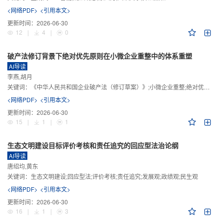
<网络PDF>
<引用本文>
更新时间：
2026-06-30
12
|
4
|
0
破产法修订背景下绝对优先原则在小微企业重整中的体系重塑
AI导读
李燕,胡月
关键词：
《中华人民共和国企业破产法（修订草案）》;小微企业重整;绝对优先原则;股东权益保留;预期可支配收入标准
<网络PDF>
<引用本文>
更新时间：
2026-06-30
15
|
1
|
1
生态文明建设目标评价考核和责任追究的回应型法治论纲
AI导读
唐绍均,黄东
关键词：
生态文明建设;回应型法;评价考核;责任追究;发展观;政绩观;民生观
<网络PDF>
<引用本文>
更新时间：
2026-06-30
16
|
1
|
3