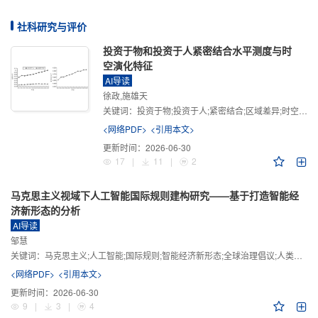
社科研究与评价
投资于物和投资于人紧密结合水平测度与时
空演化特征
AI导读
徐政,施雄天
关键词：
投资于物;投资于人;紧密结合;区域差异;时空演化
<网络PDF>
<引用本文>
更新时间：
2026-06-30
17
|
11
|
2
马克思主义视域下人工智能国际规则建构研究——基于打造智能经
济新形态的分析
AI导读
邹慧
关键词：
马克思主义;人工智能;国际规则;智能经济新形态;全球治理倡议;人类命运共同体
<网络PDF>
<引用本文>
更新时间：
2026-06-30
9
|
3
|
4