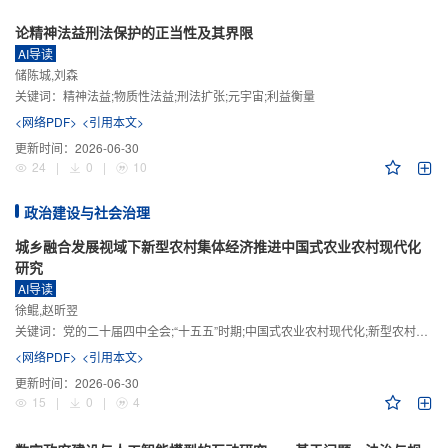
论精神法益刑法保护的正当性及其界限
AI导读
储陈城,刘森
关键词：
精神法益;物质性法益;刑法扩张;元宇宙;利益衡量
<网络PDF>
<引用本文>
更新时间：
2026-06-30
24
|
0
|
10
政治建设与社会治理
城乡融合发展视域下新型农村集体经济推进中国式农业农村现代化
研究
AI导读
徐鲲,赵昕翌
关键词：
党的二十届四中全会;“十五五”时期;中国式农业农村现代化;新型农村集体经济;城乡融合发展;新质生产力
<网络PDF>
<引用本文>
更新时间：
2026-06-30
15
|
0
|
4