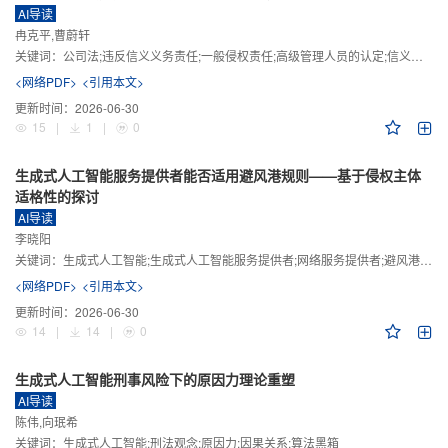
AI导读
冉克平,曹蔚轩
关键词：
公司法;违反信义义务责任;一般侵权责任;高级管理人员的认定;信义义务
<网络PDF>
<引用本文>
更新时间：
2026-06-30
15
|
1
|
0
生成式人工智能服务提供者能否适用避风港规则——基于侵权主体
适格性的探讨
AI导读
李晓阳
关键词：
生成式人工智能;生成式人工智能服务提供者;网络服务提供者;避风港规则;版权责任
<网络PDF>
<引用本文>
更新时间：
2026-06-30
14
|
14
|
0
生成式人工智能刑事风险下的原因力理论重塑
AI导读
陈伟,向珉希
关键词：
生成式人工智能;刑法观念;原因力;因果关系;算法黑箱