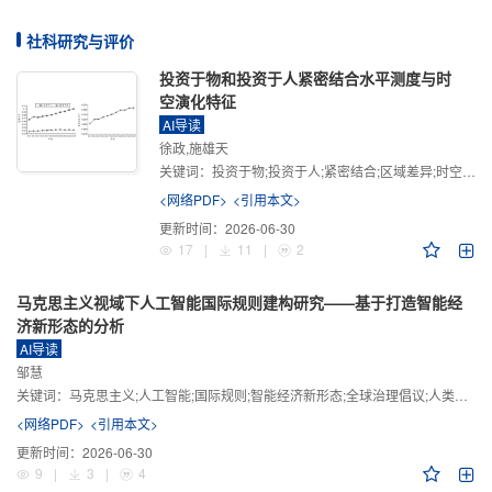
社科研究与评价
投资于物和投资于人紧密结合水平测度与时
空演化特征
AI导读
徐政,施雄天
关键词：
投资于物;投资于人;紧密结合;区域差异;时空演化
<网络PDF>
<引用本文>
更新时间：
2026-06-30
17
|
11
|
2
马克思主义视域下人工智能国际规则建构研究——基于打造智能经
济新形态的分析
AI导读
邹慧
关键词：
马克思主义;人工智能;国际规则;智能经济新形态;全球治理倡议;人类命运共同体
<网络PDF>
<引用本文>
更新时间：
2026-06-30
9
|
3
|
4