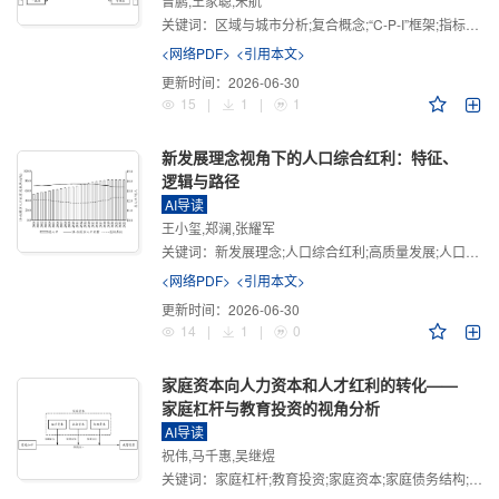
曾鹏,王家聪,宋航
关键词：
区域与城市分析;复合概念;“C-P-I”框架;指标体系
<网络PDF>
<引用本文>
更新时间：
2026-06-30
15
|
1
|
1
新发展理念视角下的人口综合红利：特征、
逻辑与路径
AI导读
王小玺,郑澜,张耀军
关键词：
新发展理念;人口综合红利;高质量发展;人口政策;中国式现代化
<网络PDF>
<引用本文>
更新时间：
2026-06-30
14
|
1
|
0
家庭资本向人力资本和人才红利的转化——
家庭杠杆与教育投资的视角分析
AI导读
祝伟,马千惠,吴继煜
关键词：
家庭杠杆;教育投资;家庭资本;家庭债务结构;CHFS