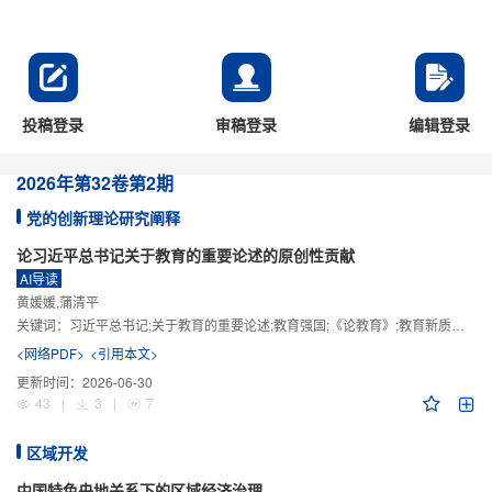
投稿登录
审稿登录
编辑登录
2026年
第32卷
第2期
党的创新理论研究阐释
论习近平总书记关于教育的重要论述的原创性贡献
AI导读
黄媛媛,蒲清平
关键词：
习近平总书记;关于教育的重要论述;教育强国;《论教育》;教育新质生产力;教育人工智能
<网络PDF>
<引用本文>
更新时间：
2026-06-30
43
|
3
|
7
区域开发
中国特色央地关系下的区域经济治理