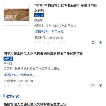
“非常”中的日常：红军长征的行军生活与组
织运转
AI导读
陈思覃
关键词：
红军;长征;行军;日常生活
<网络PDF>
<引用本文>
更新时间：
2026-06-30
53
|
13
|
0
明子村账本所见太岳抗日根据地基层粮食工作的制度化
AI导读
李叶鹏
关键词：
抗日根据地;粮食工作;基层社会;账本
<网络PDF>
<引用本文>
更新时间：
2026-06-30
9
|
3
|
0
法学研究
高级管理人员违反信义义务的责任主体认定