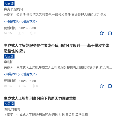
AI导读
冉克平,曹蔚轩
关键词：
公司法;违反信义义务责任;一般侵权责任;高级管理人员的认定;信义义务
<网络PDF>
<引用本文>
更新时间：
2026-06-30
15
|
1
|
0
生成式人工智能服务提供者能否适用避风港规则——基于侵权主体
适格性的探讨
AI导读
李晓阳
关键词：
生成式人工智能;生成式人工智能服务提供者;网络服务提供者;避风港规则;版权责任
<网络PDF>
<引用本文>
更新时间：
2026-06-30
14
|
14
|
0
生成式人工智能刑事风险下的原因力理论重塑
AI导读
陈伟,向珉希
关键词：
生成式人工智能;刑法观念;原因力;因果关系;算法黑箱