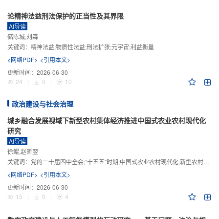
论精神法益刑法保护的正当性及其界限
AI导读
储陈城,刘森
关键词：
精神法益;物质性法益;刑法扩张;元宇宙;利益衡量
<网络PDF>
<引用本文>
更新时间：
2026-06-30
24
|
0
|
10
政治建设与社会治理
城乡融合发展视域下新型农村集体经济推进中国式农业农村现代化
研究
AI导读
徐鲲,赵昕翌
关键词：
党的二十届四中全会;“十五五”时期;中国式农业农村现代化;新型农村集体经济;城乡融合发展;新质生产力
<网络PDF>
<引用本文>
更新时间：
2026-06-30
15
|
0
|
4