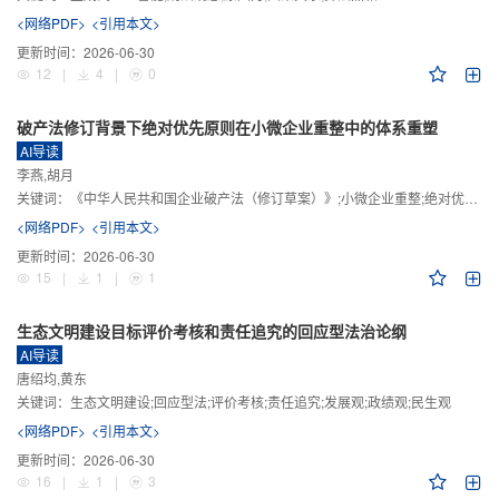
<网络PDF>
<引用本文>
更新时间：
2026-06-30
12
|
4
|
0
破产法修订背景下绝对优先原则在小微企业重整中的体系重塑
AI导读
李燕,胡月
关键词：
《中华人民共和国企业破产法（修订草案）》;小微企业重整;绝对优先原则;股东权益保留;预期可支配收入标准
<网络PDF>
<引用本文>
更新时间：
2026-06-30
15
|
1
|
1
生态文明建设目标评价考核和责任追究的回应型法治论纲
AI导读
唐绍均,黄东
关键词：
生态文明建设;回应型法;评价考核;责任追究;发展观;政绩观;民生观
<网络PDF>
<引用本文>
更新时间：
2026-06-30
16
|
1
|
3