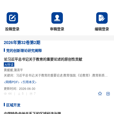
投稿登录
审稿登录
编辑登录
2026年
第32卷
第2期
党的创新理论研究阐释
论习近平总书记关于教育的重要论述的原创性贡献
AI导读
黄媛媛,蒲清平
关键词：
习近平总书记;关于教育的重要论述;教育强国;《论教育》;教育新质生产力;教育人工智能
<网络PDF>
<引用本文>
更新时间：
2026-06-30
44
|
5
|
7
区域开发
中国特色央地关系下的区域经济治理