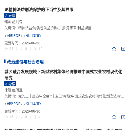
论精神法益刑法保护的正当性及其界限
AI导读
储陈城,刘森
关键词：
精神法益;物质性法益;刑法扩张;元宇宙;利益衡量
<网络PDF>
<引用本文>
更新时间：
2026-06-30
24
|
0
|
10
政治建设与社会治理
城乡融合发展视域下新型农村集体经济推进中国式农业农村现代化
研究
AI导读
徐鲲,赵昕翌
关键词：
党的二十届四中全会;“十五五”时期;中国式农业农村现代化;新型农村集体经济;城乡融合发展;新质生产力
<网络PDF>
<引用本文>
更新时间：
2026-06-30
15
|
0
|
4