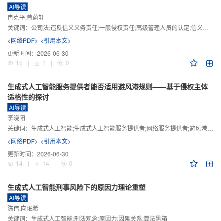
AI导读
冉克平,曹蔚轩
关键词：
公司法;违反信义义务责任;一般侵权责任;高级管理人员的认定;信义义务
<网络PDF>
<引用本文>
更新时间：
2026-06-30
15
|
1
|
0
生成式人工智能服务提供者能否适用避风港规则——基于侵权主体
适格性的探讨
AI导读
李晓阳
关键词：
生成式人工智能;生成式人工智能服务提供者;网络服务提供者;避风港规则;版权责任
<网络PDF>
<引用本文>
更新时间：
2026-06-30
14
|
14
|
0
生成式人工智能刑事风险下的原因力理论重塑
AI导读
陈伟,向珉希
关键词：
生成式人工智能;刑法观念;原因力;因果关系;算法黑箱