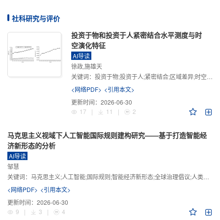
社科研究与评价
投资于物和投资于人紧密结合水平测度与时
空演化特征
AI导读
徐政,施雄天
关键词：
投资于物;投资于人;紧密结合;区域差异;时空演化
<网络PDF>
<引用本文>
更新时间：
2026-06-30
17
|
11
|
2
马克思主义视域下人工智能国际规则建构研究——基于打造智能经
济新形态的分析
AI导读
邹慧
关键词：
马克思主义;人工智能;国际规则;智能经济新形态;全球治理倡议;人类命运共同体
<网络PDF>
<引用本文>
更新时间：
2026-06-30
9
|
3
|
4