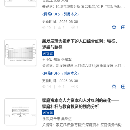
曾鹏,王家聪,宋航
关键词：
区域与城市分析;复合概念;“C-P-I”框架;指标体系
<网络PDF>
<引用本文>
更新时间：
2026-06-30
15
|
1
|
1
新发展理念视角下的人口综合红利：特征、
逻辑与路径
AI导读
王小玺,郑澜,张耀军
关键词：
新发展理念;人口综合红利;高质量发展;人口政策;中国式现代化
<网络PDF>
<引用本文>
更新时间：
2026-06-30
14
|
1
|
0
家庭资本向人力资本和人才红利的转化——
家庭杠杆与教育投资的视角分析
AI导读
祝伟,马千惠,吴继煜
关键词：
家庭杠杆;教育投资;家庭资本;家庭债务结构;CHFS