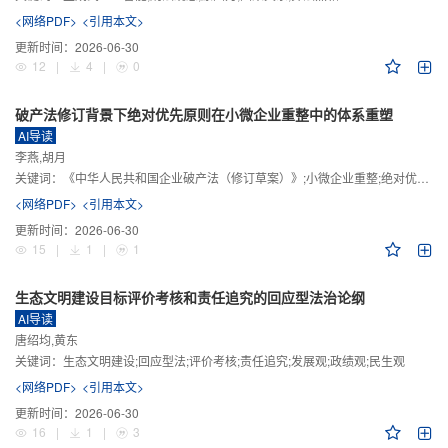
<网络PDF>
<引用本文>
更新时间：
2026-06-30
12
|
4
|
0
破产法修订背景下绝对优先原则在小微企业重整中的体系重塑
AI导读
李燕,胡月
关键词：
《中华人民共和国企业破产法（修订草案）》;小微企业重整;绝对优先原则;股东权益保留;预期可支配收入标准
<网络PDF>
<引用本文>
更新时间：
2026-06-30
15
|
1
|
1
生态文明建设目标评价考核和责任追究的回应型法治论纲
AI导读
唐绍均,黄东
关键词：
生态文明建设;回应型法;评价考核;责任追究;发展观;政绩观;民生观
<网络PDF>
<引用本文>
更新时间：
2026-06-30
16
|
1
|
3