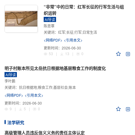
“非常”中的日常：红军长征的行军生活与组
织运转
AI导读
陈思覃
关键词：
红军;长征;行军;日常生活
<网络PDF>
<引用本文>
更新时间：
2026-06-30
53
|
13
|
0
明子村账本所见太岳抗日根据地基层粮食工作的制度化
AI导读
李叶鹏
关键词：
抗日根据地;粮食工作;基层社会;账本
<网络PDF>
<引用本文>
更新时间：
2026-06-30
9
|
5
|
0
法学研究
高级管理人员违反信义义务的责任主体认定