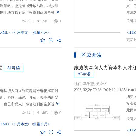
理策略，也是省域开放治理、城乡融
兴、
制于地方政府治理权责和政绩考核的
然成
日渐固化的地方利益，毗邻省际协作
的要求
20
|
741
|
1
为。新发展格局的提出及其坚持扩大
等形
市场的政策导向，为毗邻省际协作治
-XML>
<引用本文>
<批量引用>
而是
<HTM
略是构建新发展格局的内在要求和重
问题
更新时间
中国治理语境，整合性构建“共识—组
后：
，选取新时代西部大开发、成渝地区双
乏可
区域开发
政策机遇叠加的渝黔协作治理作为案
体现
，探析新发展格局下毗邻省际协作治
概念
径
家庭资本向人力资本和人才
AI导读
作治理是毗邻省（自治区、直辖市）
P-
AI导读
向，构建去中心化的协作组织制度，
念精
祝伟, 马千惠, 吴继煜
发展格局下毗邻省际协作治理的路径
的本
2026, 32(2): 70-86. DOI: 10.11835/j.issn
确认识人口红利问题是准确把握新时
际协作发展需要，以及市场主体和民
重一
摘要
新、协调、绿色、开放、共享的新发
共识，明确毗邻省际协作治理是省域
构建
投资
，也是审视人口综合红利的全新视
，统筹衔接国家战略政策与省域治理
建立
此同
红利理论是在发展基础、核心理念和
局，下好毗邻协作先行示范区创建、
然实
14
|
463
|
0
益凸
延伸和拓展，立足于我国新的历史方
后，激发横向平等协调、纵向垂直管理、
选择
融稳
质、分布等人口条件为基础，以新发
-XML>
<引用本文>
<批量引用>
牵住“牛鼻子”工程，着重优化开放协作
互特
育投
<HTM
调整从而培育、巩固和收获人口优
基本公共服务一体化，推动产业链整
架不