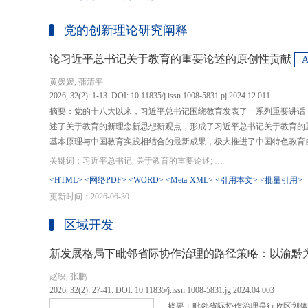
党的创新理论研究阐释
论习近平总书记关于教育的重要论述的原创性贡献
黄媛媛, 蒲清平
2026, 32(2): 1-13. DOI: 10.11835/j.issn.1008-5831.pj.2024.12.011
摘要：党的十八大以来，习近平总书记围绕教育发表了一系列重要讲话
述了关于教育的新理念新思想新观点，形成了习近平总书记关于教育的
基本原理与中国教育实践相结合的最新成果，极大推进了中国特色教育
现代化、建设教育强国提供了强大思想武器和行动指南，作出了重大原
关键词：习近平总书记; 关于教育的重要论述; 教育强国; 《论教育》; 教育新质生产力; 教育人工智能
在：第一，从价值论角度明确了教育在党和国家事业发展全局中的战略
<HTML>
<网络PDF>
<WORD>
<Meta-XML>
<引用本文>
<批量引用>
值、社会价值、创新价值等五个方面创新性回答了新时代“为什么办教育
更新时间：2026-06-30
予了新时代教育发展的多重内涵，深刻揭示其根本性质、根本保证、根
回答了新时代“办什么样的教育”的根本问题；第三，从方法论角度立足
区域开发
育改革创新的总体思路和战略部署，涵盖教育地位的确立、教育道路的
划以及教育主体的培育，创新性回答了新时代“怎么办教育”的实践问
新发展格局下毗邻省际协作治理的路径策略：以渝黔
赵映, 张鹏
2026, 32(2): 27-41. DOI: 10.11835/j.issn.1008-5831.jg.2024.04.003
摘要：毗邻省际协作治理是行政区划体