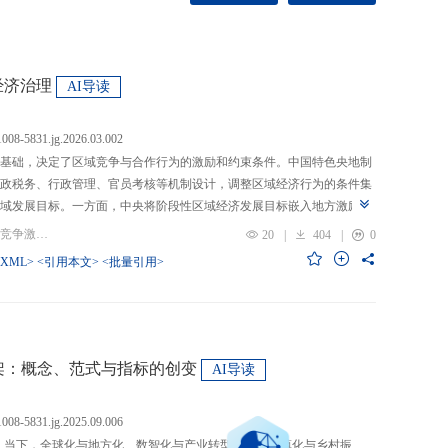
经济治理
AI导读
.1008-5831.jg.2026.03.002
基础，决定了区域竞争与合作行为的激励和约束条件。中国特色央地制
政税务、行政管理、官员考核等机制设计，调整区域经济行为的条件集
域发展目标。一方面，中央将阶段性区域经济发展目标嵌入地方激励机
的从“为增长而竞争”转向“为发展而竞争”，支出行为从“重建设、轻民
关键词：央地关系; 区域经济治理; 区域竞争激励; 跨区域合作
20
|
404
|
0
模式从“地方保护”转向“发挥比较优势”，以区域竞争激励和竞争策略优化
-XML>
<引用本文>
<批量引用>
央通过对口支援、一体化合作、主体功能区建设等制度安排，在保留区
，提高区域合作收益，形成优势互补、规模效益最大化、外部性内部化
域治理效率的统一。在区域经济格局深刻变革与国内发展目标转型升级
新挑战。未来区域经济治理研究应聚焦数字时代区域协调发展、因地制
场等重大现实问题，从新治理主体、新发展目标、新治理工具等维度深
”框架：概念、范式与指标的创变
AI导读
域经济治理理论体系，为新时代区域协调发展与区域高质量发展提供学
.1008-5831.jg.2025.09.006
：当下，全球化与地方化、数智化与产业转型、新型城镇化与乡村振