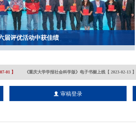
六届评优活动中获佳绩
-01
】
《重庆大学学报社会科学版》电子书橱上线
【
2023-02
-13
】
审稿登录