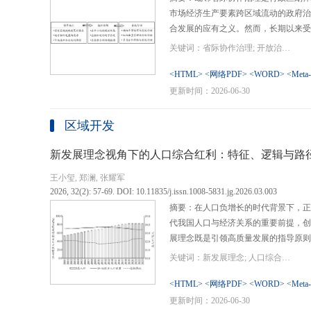
市场经济生产要素跨区域流动的政府治
合发展的应有之义。然而，长期以来受
行政区划界限，以及竞争性发展博弈中
关键词：省际协作治理; 开放治理; 行政区划; 统一大市场; 新发展格局
治理成了政府治理盲区或选择性自主行
内需、畅通经济循环、建设全国统一大
<HTML>
<网络PDF>
<WORD>
<Meta
理提供了新的机遇，借此探析其路径策
更新时间：2026-06-30
要议题。文章借鉴协作治理理论，结合
织—行动”毗邻省际协作治理分析框架
区域开发
城经济圈建设、支持贵州闯新路等多重
例，采用半结构化访谈法收集数据资料
新发展理念视角下的人口综合红利：特征、逻辑与路
理的路径策略。研究表明，毗邻省际协
王小玺, 郑澜, 张耀军
的利益相关主体以协作共识为基础和导
2026, 32(2): 57-69. DOI: 10.11835/j.issn.1008-5831.jg.2026.03.003
达成多向度的系统性治理行动过程。新
摘要：在人口负增长的时代背景下，正
策略首先是厘清国家战略政策要求、省
代我国人口与经济关系的重要前提，创
众期望，凝聚利益相关主体的协作治理
展理念既是引领高质量发展的指导原则
开放治理必须积极作为的必答题。其次
角。从内涵特征看，新时代的人口综合
规划，构建去中心化的组织结构总体布
关键词：新发展理念; 人口综合红利; 高质量发展; 人口政策; 中国式现代化
价值追求等方面对传统人口红利理论的
自组织组团协作开发的“先手棋”。最
位和发展进程，以人口数量、结构、素
<HTML>
<网络PDF>
<WORD>
<Meta
网络协同治理的比较优势和互补功能，
展理念为导向，通过政策措施的适应性
更新时间：2026-06-30
机制和生态共保联治，促进基础设施和