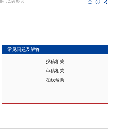
维度异质性特征。基于此，文章利用2017年和2019年中国家庭金融调查
：2026-06-30
能够推动区域分析从传统的、相对静态的、单一维度的模式，向更加动
HFS）数据构建混合截面样本，采用固定效应模型检验家庭杠杆对家庭教
整合、精准把握复杂性的新阶段迈进，为深化区域认知、服务区域实践
资的影响效应，为优化家庭财务决策、完善公共教育政策与防控家庭债
更有效的理论武器和方法论支撑。
险提供实证依据。实证结果表明：第一，从全样本层面看，家庭杠杆升
增加教育投资，这一结论在替换核心变量度量方式、剔除无子女与无负
本、采用区域杠杆均值作为工具变量处理内生性后依然稳健。第二，从
作用看，家庭杠杆对教育投资的正向作用会随着家庭资本的增加而削
表明资本充裕家庭可依靠自有资源满足教育需求，降低对债务融资的依
常见问题及解答
第三，异质性分析结果显示，债务多元化水平较低、主要依赖内源融资
庭、子女数量在三孩及以上、数字化水平较高的家庭、位于中西部地区
投稿相关
城镇的家庭在杠杆上升时更倾向于增加更多的教育投资。第四，进一步
审稿相关
后发现，家庭杠杆与教育投资之间存在倒“U”型的非线性关系，当家庭财
力较轻时，杠杆上升会促使家庭增加教育投入，但财务负担过重时则导
在线帮助
育支出削减，说明适度杠杆可缓解流动性约束并支撑教育投入，而过度
引发的财务压力会显著削减教育支出。基于实证研究结果，文章从引导
进行理性的教育投资规划、提升公共教育资源质量、增强家庭的资本积
力和多元化融资渠道以及构建精准化教育支持政策体系四个角度提出可
的政策优化建议。文章聚焦家庭资本向人力资本转化的路径，拓展并实
验了家庭杠杆影响教育投资的理论框架，凸显家庭杠杆背景下教育投资
的异质性，为理解家庭在经济压力下的教育投资决策提供新视角。