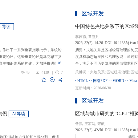
区域开发
中国特色央地关系下的区域
AI导读
李霁霞, 董雪兵
2026, 32(2): 14-26. DOI: 10.11835/j.issn
，作出了一系列重要指示批示，系统论
摘要：央地关系是区域经济治理的制度
重要论述。这些重要论述是马克思主义
度具有动态适应性和治理效能，通过财
自主知识体系的构建，为加快推进教育
合，满足不同历史阶段的国情需求和区
创性贡献。这些原创性贡献主要体现
制，引导区域竞争策略转变，包括竞争标
43
|
4139
|
7
定位，从政治价值、经济价值、文化价
生”转向“基本公共服务均等化”，发展
<HTML>
<网络PDF>
<WORD>
<Meta
”的战略问题；第二，从认识论角度赋
提升区域经济治理效率。另一方面，中
更新时间：2026-06-30
本任务、时代使命、最终目的，创新性
域竞争激励的同时，降低区域合作成本
基本国情遵循教育规律，提出了深化教
等跨区域合作模式，实现国家治理和区
区域开发
选择、教育动力的激发、教育路径的规
的背景下，区域经济治理面临新形势与
题。
宜发展新质生产力、构建全国统一大市
为例
区域与城市研究的“C-P-I
AI导读
化探索，进一步丰富和完善中国特色区
曾鹏, 王家聪, 宋航
理支撑。
2026, 32(2): 42-56. DOI: 10.11835/j.issn
制下消减地方保护和市场分割，促进
摘要