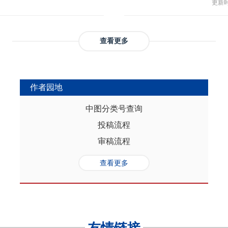
与多
部协调，为推动实现人口与经济高质
更新时间
返贫和城乡融合发展。这样的路径策
制，
（C
础是“人口”，关键是“综合”，核心在
供了系统性创新蓝本和行动方案，有
态、
育投
性的特征。从内在逻辑看，人口的总量规
效能和可持续性，亦能在省域开放治
提供
务风
是人口综合红利的重要组成部分，尽
协调发展。
查看更多
高会
实阻碍，但应立足于人口与经济的双
债样
转变机遇，充分发挥人口因素在助推
调节
的积极作用。在中国式现代化进程
弱，
充分挖掘和利用现有人口条件，也要
作者园地
赖。
育人口结构优化红利、人口素质提升
的家
制度的调整完善为路径，引导人口发
中图分类号查询
以及
的理念需求，积极回应人口发展的趋
投稿流程
讨论
过进一步完善生育养老政策、推进教
务压
口与经济高质量发展支撑中国式现代
审稿流程
致教
负债
查看更多
家庭
累能
参考
证检
决策