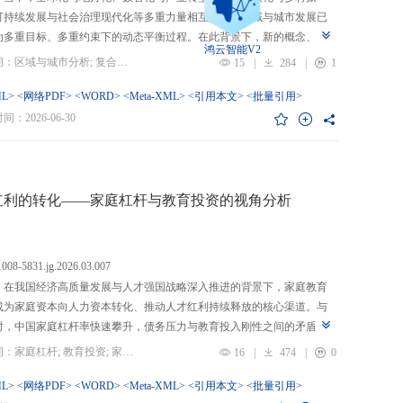
可持续发展与社会治理现代化等多重力量相互交织，区域与城市发展已
为多重目标、多重约束下的动态平衡过程。在此背景下，新的概念、新
鸿云智能V2
、新的范围不断涌现，形成了以“A视角下的B”“面向A的B”“基于A的B”
关键词：区域与城市分析; 复合概念; “C-P-I”框架; 指标体系
15
|
284
|
1
式表现的交叉性复合概念。这些概念往往不是对既有概念的简单叠加，
蕴含了新的目标要求、关系规范或作用范围，代表了对区域与城市复杂
L>
<网络PDF>
<WORD>
<Meta-XML>
<引用本文>
<批量引用>
的新认知。然而，目前学术界对于这类复杂概念的综合评价研究相对滞
：2026-06-30
概念界定不够系统明确，未能充分揭示限定条件引入后的内涵转变或缺
操作性；指标体系构建相对主观，缺乏统一设计原则与构建范式，未能
概念子维度间的多维交叉属性；指标选择上不够完备有效，未全面覆盖
内涵关键方面，也缺乏系统检验。对此，文章提出区域与城市研究的“C-
红利的转化——家庭杠杆与教育投资的视角分析
I”框架，从三个维度对复合概念的综合评价体系进行系统分析：首先，在概
准界定方面，注重交叉性，即准确揭示概念由A与B及其子维度交互生成
质；注重针对性，即锚定概念所服务的特定场景、问题与核心关系；注
.1008-5831.jg.2026.03.007
致性，即确保概念界定与测量操作的逻辑统一。其次，在指标体系科学
：在我国经济高质量发展与人才强国战略深入推进的背景下，家庭教育
上，采用多维交叉原则，深入交叉单元层面进行刻画；层级分解原则，
成为家庭资本向人力资本转化、推动人才红利持续释放的核心渠道。与
从目的层到场景层、要素层、观测层、指标层和说明层的系统结构；应
时，中国家庭杠杆率快速攀升，债务压力与教育投入刚性之间的矛盾日
然一体原则，实现理论理想与现实测量的统一。最后，在具体指标可信
显，二者的互动关系直接关系到人力资本积累效率、教育公平与家庭金
关键词：家庭杠杆; 教育投资; 家庭资本; 家庭债务结构; CHFS
16
|
474
|
0
上，强调完备性，全面覆盖概念内涵；强调复合性，体现概念的交叉交
定。现有研究多聚焦家庭杠杆对总体消费的影响，较少深入剖析其对教
征；强调有效性，通过严格检验保障指标质量和指标体系稳健。这一框
资的作用机制，且普遍忽视家庭经济、社会、文化资本的综合调节效应
L>
<网络PDF>
<WORD>
<Meta-XML>
<引用本文>
<批量引用>
仅提供了评价复杂概念的工具，更蕴含促进复杂概念发现与再生产的机