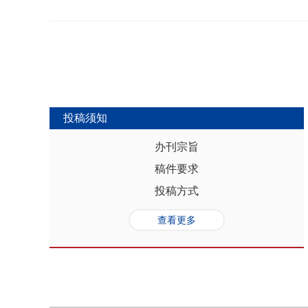
势，推动人口与经济系统内部均衡和外
合联动升级、毗邻区域协作防止规模性
量发展提供坚实的人口基础和支撑，其基
略为新发展格局下毗邻省际协作治理提
“红利”，具有系统性、阶段性、统一
助于提高行政区划体制下省际协作治理
模、年龄结构、综合素质、空间分布等
理中促进全国统一大市场建设和区域
管当前依然存在人口综合红利释放的现
向互动关系，利用人口现有优势和人口
创新、协调、绿色、开放和共享发展中
中，既要立足当下人口负增长的现实，
投稿须知
放眼未来人口发展趋势，积极挖掘、培
红利和人口合理分布红利，以相关政策
办刊宗旨
展符合创新、协调、绿色、开放、共享
稿件要求
势性特征和高质量发展的目标任务，通
育强国建设、优化城镇格局体系，以人
投稿方式
化。
查看更多