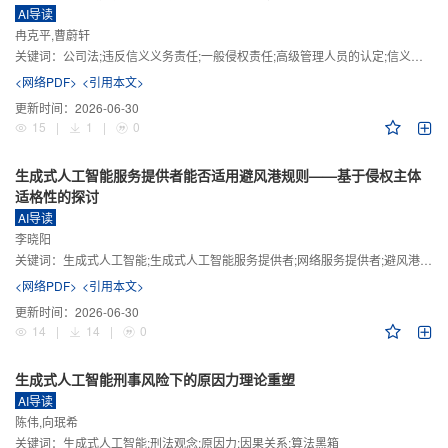
AI导读
冉克平,曹蔚轩
关键词：
公司法;违反信义义务责任;一般侵权责任;高级管理人员的认定;信义义务
<网络PDF>
<引用本文>
更新时间：
2026-06-30
15
|
1
|
0
生成式人工智能服务提供者能否适用避风港规则——基于侵权主体
适格性的探讨
AI导读
李晓阳
关键词：
生成式人工智能;生成式人工智能服务提供者;网络服务提供者;避风港规则;版权责任
<网络PDF>
<引用本文>
更新时间：
2026-06-30
14
|
14
|
0
生成式人工智能刑事风险下的原因力理论重塑
AI导读
陈伟,向珉希
关键词：
生成式人工智能;刑法观念;原因力;因果关系;算法黑箱