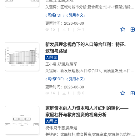
曾鹏,王家聪,宋航
关键词：
区域与城市分析;复合概念;“C-P-I”框架;指标体系
<网络PDF>
<引用本文>
更新时间：
2026-06-30
15
|
1
|
1
新发展理念视角下的人口综合红利：特征、
逻辑与路径
AI导读
王小玺,郑澜,张耀军
关键词：
新发展理念;人口综合红利;高质量发展;人口政策;中国式现代化
<网络PDF>
<引用本文>
更新时间：
2026-06-30
14
|
1
|
0
家庭资本向人力资本和人才红利的转化——
家庭杠杆与教育投资的视角分析
AI导读
祝伟,马千惠,吴继煜
关键词：
家庭杠杆;教育投资;家庭资本;家庭债务结构;CHFS