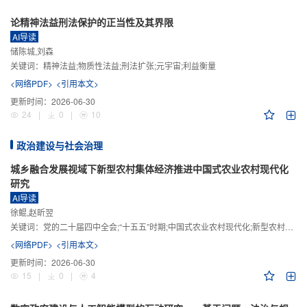
论精神法益刑法保护的正当性及其界限
AI导读
储陈城,刘森
关键词：
精神法益;物质性法益;刑法扩张;元宇宙;利益衡量
<网络PDF>
<引用本文>
更新时间：
2026-06-30
24
|
0
|
10
政治建设与社会治理
城乡融合发展视域下新型农村集体经济推进中国式农业农村现代化
研究
AI导读
徐鲲,赵昕翌
关键词：
党的二十届四中全会;“十五五”时期;中国式农业农村现代化;新型农村集体经济;城乡融合发展;新质生产力
<网络PDF>
<引用本文>
更新时间：
2026-06-30
15
|
0
|
4