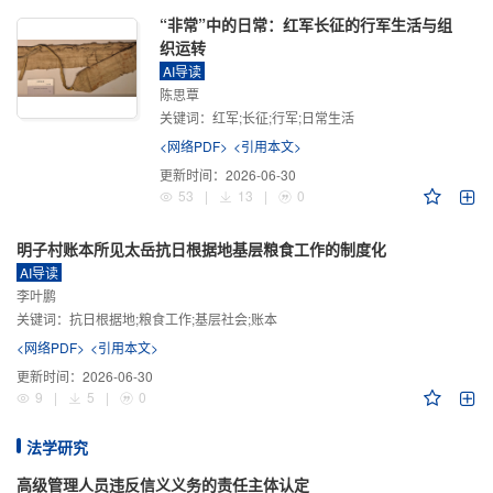
“非常”中的日常：红军长征的行军生活与组
织运转
AI导读
陈思覃
关键词：
红军;长征;行军;日常生活
<网络PDF>
<引用本文>
更新时间：
2026-06-30
53
|
13
|
0
明子村账本所见太岳抗日根据地基层粮食工作的制度化
AI导读
李叶鹏
关键词：
抗日根据地;粮食工作;基层社会;账本
<网络PDF>
<引用本文>
更新时间：
2026-06-30
9
|
5
|
0
法学研究
高级管理人员违反信义义务的责任主体认定