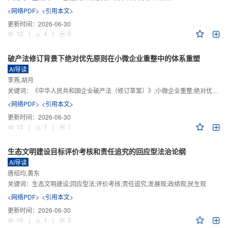
<网络PDF>
<引用本文>
更新时间：
2026-06-30
12
|
4
|
0
破产法修订背景下绝对优先原则在小微企业重整中的体系重塑
AI导读
李燕,胡月
关键词：
《中华人民共和国企业破产法（修订草案）》;小微企业重整;绝对优先原则;股东权益保留;预期可支配收入标准
<网络PDF>
<引用本文>
更新时间：
2026-06-30
15
|
1
|
1
生态文明建设目标评价考核和责任追究的回应型法治论纲
AI导读
唐绍均,黄东
关键词：
生态文明建设;回应型法;评价考核;责任追究;发展观;政绩观;民生观
<网络PDF>
<引用本文>
更新时间：
2026-06-30
16
|
1
|
3