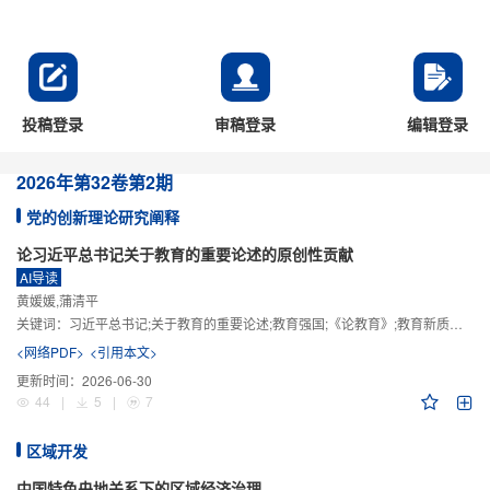
投稿登录
审稿登录
编辑登录
2026年
第32卷
第2期
党的创新理论研究阐释
论习近平总书记关于教育的重要论述的原创性贡献
AI导读
黄媛媛,蒲清平
关键词：
习近平总书记;关于教育的重要论述;教育强国;《论教育》;教育新质生产力;教育人工智能
<网络PDF>
<引用本文>
更新时间：
2026-06-30
44
|
5
|
7
区域开发
中国特色央地关系下的区域经济治理