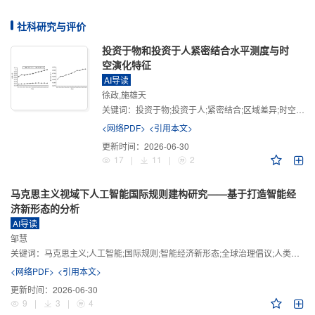
社科研究与评价
投资于物和投资于人紧密结合水平测度与时
空演化特征
AI导读
徐政,施雄天
关键词：
投资于物;投资于人;紧密结合;区域差异;时空演化
<网络PDF>
<引用本文>
更新时间：
2026-06-30
17
|
11
|
2
马克思主义视域下人工智能国际规则建构研究——基于打造智能经
济新形态的分析
AI导读
邹慧
关键词：
马克思主义;人工智能;国际规则;智能经济新形态;全球治理倡议;人类命运共同体
<网络PDF>
<引用本文>
更新时间：
2026-06-30
9
|
3
|
4