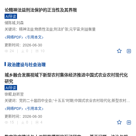
论精神法益刑法保护的正当性及其界限
AI导读
储陈城,刘森
关键词：
精神法益;物质性法益;刑法扩张;元宇宙;利益衡量
<网络PDF>
<引用本文>
更新时间：
2026-06-30
24
|
0
|
10
政治建设与社会治理
城乡融合发展视域下新型农村集体经济推进中国式农业农村现代化
研究
AI导读
徐鲲,赵昕翌
关键词：
党的二十届四中全会;“十五五”时期;中国式农业农村现代化;新型农村集体经济;城乡融合发展;新质生产力
<网络PDF>
<引用本文>
更新时间：
2026-06-30
15
|
0
|
4