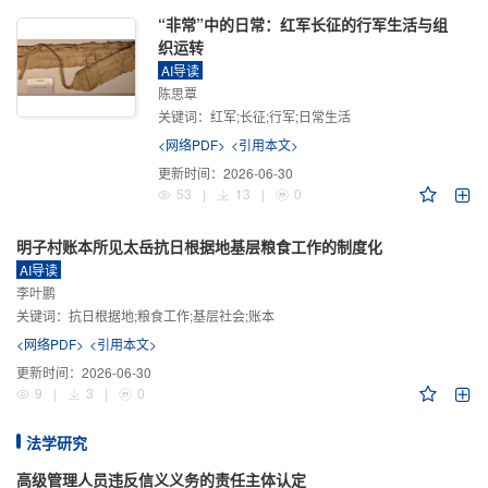
“非常”中的日常：红军长征的行军生活与组
织运转
AI导读
陈思覃
关键词：
红军;长征;行军;日常生活
<网络PDF>
<引用本文>
更新时间：
2026-06-30
53
|
13
|
0
明子村账本所见太岳抗日根据地基层粮食工作的制度化
AI导读
李叶鹏
关键词：
抗日根据地;粮食工作;基层社会;账本
<网络PDF>
<引用本文>
更新时间：
2026-06-30
9
|
3
|
0
法学研究
高级管理人员违反信义义务的责任主体认定