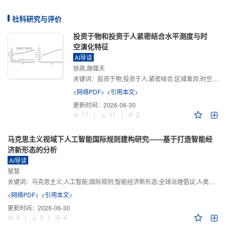
社科研究与评价
投资于物和投资于人紧密结合水平测度与时
空演化特征
AI导读
徐政,施雄天
关键词：
投资于物;投资于人;紧密结合;区域差异;时空演化
<网络PDF>
<引用本文>
更新时间：
2026-06-30
17
|
11
|
2
马克思主义视域下人工智能国际规则建构研究——基于打造智能经
济新形态的分析
AI导读
邹慧
关键词：
马克思主义;人工智能;国际规则;智能经济新形态;全球治理倡议;人类命运共同体
<网络PDF>
<引用本文>
更新时间：
2026-06-30
9
|
3
|
4