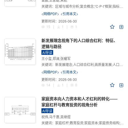
曾鹏,王家聪,宋航
关键词：
区域与城市分析;复合概念;“C-P-I”框架;指标体系
<网络PDF>
<引用本文>
更新时间：
2026-06-30
15
|
1
|
1
新发展理念视角下的人口综合红利：特征、
逻辑与路径
AI导读
王小玺,郑澜,张耀军
关键词：
新发展理念;人口综合红利;高质量发展;人口政策;中国式现代化
<网络PDF>
<引用本文>
更新时间：
2026-06-30
14
|
1
|
0
家庭资本向人力资本和人才红利的转化——
家庭杠杆与教育投资的视角分析
AI导读
祝伟,马千惠,吴继煜
关键词：
家庭杠杆;教育投资;家庭资本;家庭债务结构;CHFS