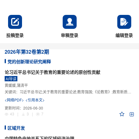
投稿登录
审稿登录
编辑登录
2026年
第32卷
第2期
党的创新理论研究阐释
论习近平总书记关于教育的重要论述的原创性贡献
AI导读
黄媛媛,蒲清平
关键词：
习近平总书记;关于教育的重要论述;教育强国;《论教育》;教育新质生产力;教育人工智能
<网络PDF>
<引用本文>
更新时间：
2026-06-30
43
|
3
|
7
区域开发
中国特色央地关系下的区域经济治理