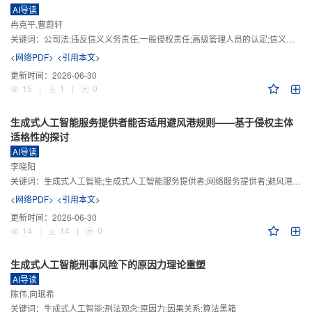
AI导读
冉克平,曹蔚轩
关键词：
公司法;违反信义义务责任;一般侵权责任;高级管理人员的认定;信义义务
<网络PDF>
<引用本文>
更新时间：
2026-06-30
15
|
1
|
0
生成式人工智能服务提供者能否适用避风港规则——基于侵权主体
适格性的探讨
AI导读
李晓阳
关键词：
生成式人工智能;生成式人工智能服务提供者;网络服务提供者;避风港规则;版权责任
<网络PDF>
<引用本文>
更新时间：
2026-06-30
14
|
14
|
0
生成式人工智能刑事风险下的原因力理论重塑
AI导读
陈伟,向珉希
关键词：
生成式人工智能;刑法观念;原因力;因果关系;算法黑箱