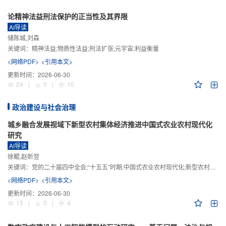
论精神法益刑法保护的正当性及其界限
AI导读
储陈城,刘森
关键词：
精神法益;物质性法益;刑法扩张;元宇宙;利益衡量
<网络PDF>
<引用本文>
更新时间：
2026-06-30
24
|
0
|
10
政治建设与社会治理
城乡融合发展视域下新型农村集体经济推进中国式农业农村现代化
研究
AI导读
徐鲲,赵昕翌
关键词：
党的二十届四中全会;“十五五”时期;中国式农业农村现代化;新型农村集体经济;城乡融合发展;新质生产力
<网络PDF>
<引用本文>
更新时间：
2026-06-30
15
|
0
|
4