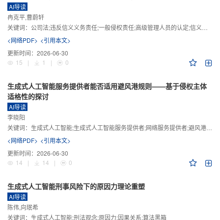
AI导读
冉克平,曹蔚轩
关键词：
公司法;违反信义义务责任;一般侵权责任;高级管理人员的认定;信义义务
<网络PDF>
<引用本文>
更新时间：
2026-06-30
15
|
1
|
0
生成式人工智能服务提供者能否适用避风港规则——基于侵权主体
适格性的探讨
AI导读
李晓阳
关键词：
生成式人工智能;生成式人工智能服务提供者;网络服务提供者;避风港规则;版权责任
<网络PDF>
<引用本文>
更新时间：
2026-06-30
14
|
14
|
0
生成式人工智能刑事风险下的原因力理论重塑
AI导读
陈伟,向珉希
关键词：
生成式人工智能;刑法观念;原因力;因果关系;算法黑箱