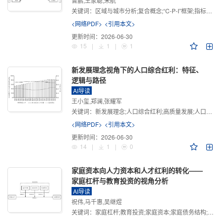
曾鹏,王家聪,宋航
关键词：
区域与城市分析;复合概念;“C-P-I”框架;指标体系
<网络PDF>
<引用本文>
更新时间：
2026-06-30
15
|
1
|
1
新发展理念视角下的人口综合红利：特征、
逻辑与路径
AI导读
王小玺,郑澜,张耀军
关键词：
新发展理念;人口综合红利;高质量发展;人口政策;中国式现代化
<网络PDF>
<引用本文>
更新时间：
2026-06-30
14
|
1
|
0
家庭资本向人力资本和人才红利的转化——
家庭杠杆与教育投资的视角分析
AI导读
祝伟,马千惠,吴继煜
关键词：
家庭杠杆;教育投资;家庭资本;家庭债务结构;CHFS