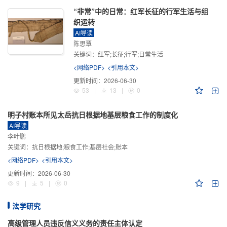
“非常”中的日常：红军长征的行军生活与组
织运转
AI导读
陈思覃
关键词：
红军;长征;行军;日常生活
<网络PDF>
<引用本文>
更新时间：
2026-06-30
53
|
13
|
0
明子村账本所见太岳抗日根据地基层粮食工作的制度化
AI导读
李叶鹏
关键词：
抗日根据地;粮食工作;基层社会;账本
<网络PDF>
<引用本文>
更新时间：
2026-06-30
9
|
5
|
0
法学研究
高级管理人员违反信义义务的责任主体认定