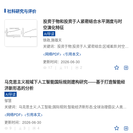
社科研究与评价
投资于物和投资于人紧密结合水平测度与时
空演化特征
AI导读
徐政,施雄天
关键词：
投资于物;投资于人;紧密结合;区域差异;时空演化
<网络PDF>
<引用本文>
更新时间：
2026-06-30
17
|
11
|
2
马克思主义视域下人工智能国际规则建构研究——基于打造智能经
济新形态的分析
AI导读
邹慧
关键词：
马克思主义;人工智能;国际规则;智能经济新形态;全球治理倡议;人类命运共同体
<网络PDF>
<引用本文>
更新时间：
2026-06-30
9
|
3
|
4