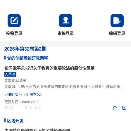
投稿登录
审稿登录
编辑登录
2026年
第32卷
第2期
党的创新理论研究阐释
论习近平总书记关于教育的重要论述的原创性贡献
AI导读
黄媛媛,蒲清平
关键词：
习近平总书记;关于教育的重要论述;教育强国;《论教育》;教育新质生产力;教育人工智能
<网络PDF>
<引用本文>
更新时间：
2026-06-30
44
|
5
|
7
区域开发
中国特色央地关系下的区域经济治理