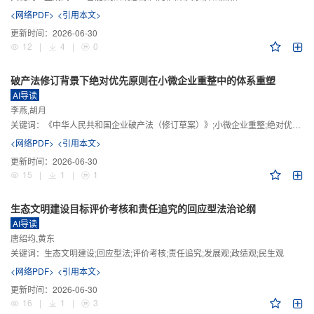
<网络PDF>
<引用本文>
更新时间：
2026-06-30
12
|
4
|
0
破产法修订背景下绝对优先原则在小微企业重整中的体系重塑
AI导读
李燕,胡月
关键词：
《中华人民共和国企业破产法（修订草案）》;小微企业重整;绝对优先原则;股东权益保留;预期可支配收入标准
<网络PDF>
<引用本文>
更新时间：
2026-06-30
15
|
1
|
1
生态文明建设目标评价考核和责任追究的回应型法治论纲
AI导读
唐绍均,黄东
关键词：
生态文明建设;回应型法;评价考核;责任追究;发展观;政绩观;民生观
<网络PDF>
<引用本文>
更新时间：
2026-06-30
16
|
1
|
3