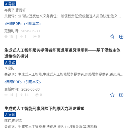
AI导读
冉克平,曹蔚轩
关键词：
公司法;违反信义义务责任;一般侵权责任;高级管理人员的认定;信义义务
<网络PDF>
<引用本文>
更新时间：
2026-06-30
15
|
1
|
0
生成式人工智能服务提供者能否适用避风港规则——基于侵权主体
适格性的探讨
AI导读
李晓阳
关键词：
生成式人工智能;生成式人工智能服务提供者;网络服务提供者;避风港规则;版权责任
<网络PDF>
<引用本文>
更新时间：
2026-06-30
14
|
14
|
0
生成式人工智能刑事风险下的原因力理论重塑
AI导读
陈伟,向珉希
关键词：
生成式人工智能;刑法观念;原因力;因果关系;算法黑箱