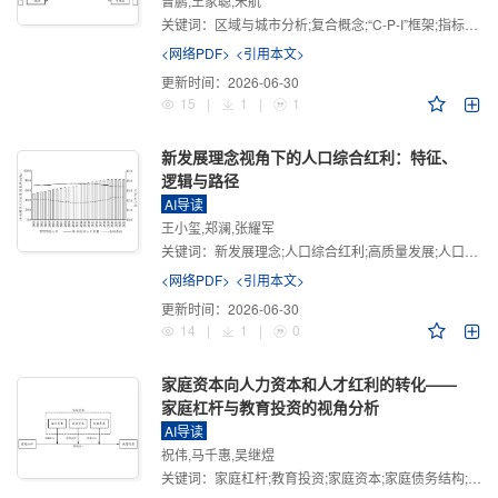
曾鹏,王家聪,宋航
关键词：
区域与城市分析;复合概念;“C-P-I”框架;指标体系
<网络PDF>
<引用本文>
更新时间：
2026-06-30
15
|
1
|
1
新发展理念视角下的人口综合红利：特征、
逻辑与路径
AI导读
王小玺,郑澜,张耀军
关键词：
新发展理念;人口综合红利;高质量发展;人口政策;中国式现代化
<网络PDF>
<引用本文>
更新时间：
2026-06-30
14
|
1
|
0
家庭资本向人力资本和人才红利的转化——
家庭杠杆与教育投资的视角分析
AI导读
祝伟,马千惠,吴继煜
关键词：
家庭杠杆;教育投资;家庭资本;家庭债务结构;CHFS