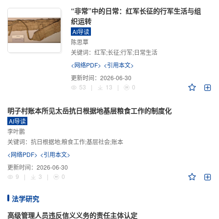
“非常”中的日常：红军长征的行军生活与组
织运转
AI导读
陈思覃
关键词：
红军;长征;行军;日常生活
<网络PDF>
<引用本文>
更新时间：
2026-06-30
53
|
13
|
0
明子村账本所见太岳抗日根据地基层粮食工作的制度化
AI导读
李叶鹏
关键词：
抗日根据地;粮食工作;基层社会;账本
<网络PDF>
<引用本文>
更新时间：
2026-06-30
9
|
3
|
0
法学研究
高级管理人员违反信义义务的责任主体认定