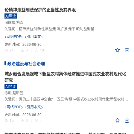
论精神法益刑法保护的正当性及其界限
AI导读
储陈城,刘森
关键词：
精神法益;物质性法益;刑法扩张;元宇宙;利益衡量
<网络PDF>
<引用本文>
更新时间：
2026-06-30
24
|
0
|
10
政治建设与社会治理
城乡融合发展视域下新型农村集体经济推进中国式农业农村现代化
研究
AI导读
徐鲲,赵昕翌
关键词：
党的二十届四中全会;“十五五”时期;中国式农业农村现代化;新型农村集体经济;城乡融合发展;新质生产力
<网络PDF>
<引用本文>
更新时间：
2026-06-30
15
|
0
|
4