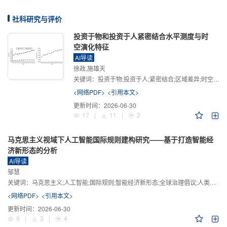
社科研究与评价
投资于物和投资于人紧密结合水平测度与时
空演化特征
AI导读
徐政,施雄天
关键词：
投资于物;投资于人;紧密结合;区域差异;时空演化
<网络PDF>
<引用本文>
更新时间：
2026-06-30
17
|
11
|
2
马克思主义视域下人工智能国际规则建构研究——基于打造智能经
济新形态的分析
AI导读
邹慧
关键词：
马克思主义;人工智能;国际规则;智能经济新形态;全球治理倡议;人类命运共同体
<网络PDF>
<引用本文>
更新时间：
2026-06-30
9
|
3
|
4