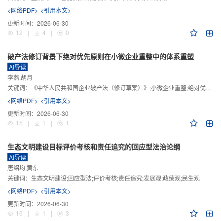
<网络PDF>
<引用本文>
更新时间：
2026-06-30
12
|
4
|
0
破产法修订背景下绝对优先原则在小微企业重整中的体系重塑
AI导读
李燕,胡月
关键词：
《中华人民共和国企业破产法（修订草案）》;小微企业重整;绝对优先原则;股东权益保留;预期可支配收入标准
<网络PDF>
<引用本文>
更新时间：
2026-06-30
15
|
1
|
1
生态文明建设目标评价考核和责任追究的回应型法治论纲
AI导读
唐绍均,黄东
关键词：
生态文明建设;回应型法;评价考核;责任追究;发展观;政绩观;民生观
<网络PDF>
<引用本文>
更新时间：
2026-06-30
16
|
1
|
3