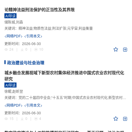
论精神法益刑法保护的正当性及其界限
AI导读
储陈城,刘森
关键词：
精神法益;物质性法益;刑法扩张;元宇宙;利益衡量
<网络PDF>
<引用本文>
更新时间：
2026-06-30
24
|
0
|
10
政治建设与社会治理
城乡融合发展视域下新型农村集体经济推进中国式农业农村现代化
研究
AI导读
徐鲲,赵昕翌
关键词：
党的二十届四中全会;“十五五”时期;中国式农业农村现代化;新型农村集体经济;城乡融合发展;新质生产力
<网络PDF>
<引用本文>
更新时间：
2026-06-30
15
|
0
|
4