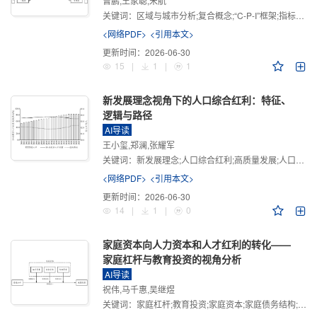
曾鹏,王家聪,宋航
关键词：
区域与城市分析;复合概念;“C-P-I”框架;指标体系
<网络PDF>
<引用本文>
更新时间：
2026-06-30
15
|
1
|
1
新发展理念视角下的人口综合红利：特征、
逻辑与路径
AI导读
王小玺,郑澜,张耀军
关键词：
新发展理念;人口综合红利;高质量发展;人口政策;中国式现代化
<网络PDF>
<引用本文>
更新时间：
2026-06-30
14
|
1
|
0
家庭资本向人力资本和人才红利的转化——
家庭杠杆与教育投资的视角分析
AI导读
祝伟,马千惠,吴继煜
关键词：
家庭杠杆;教育投资;家庭资本;家庭债务结构;CHFS