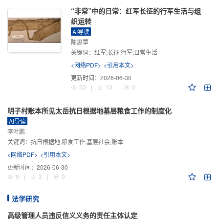
“非常”中的日常：红军长征的行军生活与组
织运转
AI导读
陈思覃
关键词：
红军;长征;行军;日常生活
<网络PDF>
<引用本文>
更新时间：
2026-06-30
53
|
13
|
0
明子村账本所见太岳抗日根据地基层粮食工作的制度化
AI导读
李叶鹏
关键词：
抗日根据地;粮食工作;基层社会;账本
<网络PDF>
<引用本文>
更新时间：
2026-06-30
9
|
3
|
0
法学研究
高级管理人员违反信义义务的责任主体认定