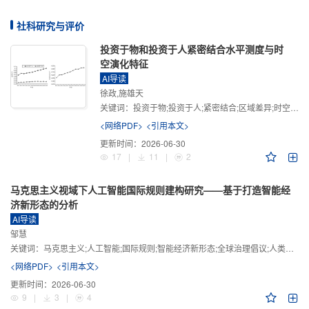
社科研究与评价
投资于物和投资于人紧密结合水平测度与时
空演化特征
AI导读
徐政,施雄天
关键词：
投资于物;投资于人;紧密结合;区域差异;时空演化
<网络PDF>
<引用本文>
更新时间：
2026-06-30
17
|
11
|
2
马克思主义视域下人工智能国际规则建构研究——基于打造智能经
济新形态的分析
AI导读
邹慧
关键词：
马克思主义;人工智能;国际规则;智能经济新形态;全球治理倡议;人类命运共同体
<网络PDF>
<引用本文>
更新时间：
2026-06-30
9
|
3
|
4