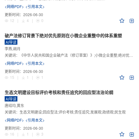
<网络PDF>
<引用本文>
更新时间：
2026-06-30
12
|
4
|
0
破产法修订背景下绝对优先原则在小微企业重整中的体系重塑
AI导读
李燕,胡月
关键词：
《中华人民共和国企业破产法（修订草案）》;小微企业重整;绝对优先原则;股东权益保留;预期可支配收入标准
<网络PDF>
<引用本文>
更新时间：
2026-06-30
15
|
1
|
1
生态文明建设目标评价考核和责任追究的回应型法治论纲
AI导读
唐绍均,黄东
关键词：
生态文明建设;回应型法;评价考核;责任追究;发展观;政绩观;民生观
<网络PDF>
<引用本文>
更新时间：
2026-06-30
16
|
1
|
3