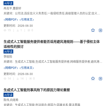
AI导读
冉克平,曹蔚轩
关键词：
公司法;违反信义义务责任;一般侵权责任;高级管理人员的认定;信义义务
<网络PDF>
<引用本文>
更新时间：
2026-06-30
15
|
1
|
0
生成式人工智能服务提供者能否适用避风港规则——基于侵权主体
适格性的探讨
AI导读
李晓阳
关键词：
生成式人工智能;生成式人工智能服务提供者;网络服务提供者;避风港规则;版权责任
<网络PDF>
<引用本文>
更新时间：
2026-06-30
14
|
14
|
0
生成式人工智能刑事风险下的原因力理论重塑
AI导读
陈伟,向珉希
关键词：
生成式人工智能;刑法观念;原因力;因果关系;算法黑箱