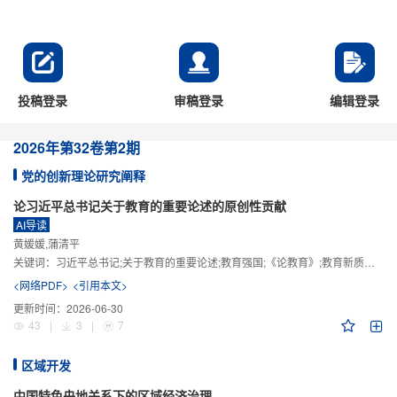
投稿登录
审稿登录
编辑登录
2026年
第32卷
第2期
党的创新理论研究阐释
论习近平总书记关于教育的重要论述的原创性贡献
AI导读
黄媛媛,蒲清平
关键词：
习近平总书记;关于教育的重要论述;教育强国;《论教育》;教育新质生产力;教育人工智能
<网络PDF>
<引用本文>
更新时间：
2026-06-30
43
|
3
|
7
区域开发
中国特色央地关系下的区域经济治理