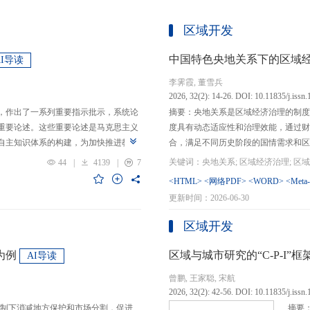
区域开发
中国特色央地关系下的区域
AI导读
李霁霞, 董雪兵
2026, 32(2): 14-26. DOI: 10.11835/j.issn
，作出了一系列重要指示批示，系统论
摘要：央地关系是区域经济治理的制度
重要论述。这些重要论述是马克思主义
度具有动态适应性和治理效能，通过财
自主知识体系的构建，为加快推进教育
合，满足不同历史阶段的国情需求和区
创性贡献。这些原创性贡献主要体现
制，引导区域竞争策略转变，包括竞争标
44
|
4139
|
7
定位，从政治价值、经济价值、文化价
生”转向“基本公共服务均等化”，发展
<HTML>
<网络PDF>
<WORD>
<Meta
”的战略问题；第二，从认识论角度赋
提升区域经济治理效率。另一方面，中
更新时间：2026-06-30
本任务、时代使命、最终目的，创新性
域竞争激励的同时，降低区域合作成本
基本国情遵循教育规律，提出了深化教
等跨区域合作模式，实现国家治理和区
区域开发
选择、教育动力的激发、教育路径的规
的背景下，区域经济治理面临新形势与
题。
宜发展新质生产力、构建全国统一大市
为例
区域与城市研究的“C-P-I
AI导读
化探索，进一步丰富和完善中国特色区
曾鹏, 王家聪, 宋航
理支撑。
2026, 32(2): 42-56. DOI: 10.11835/j.issn
制下消减地方保护和市场分割，促进
摘要