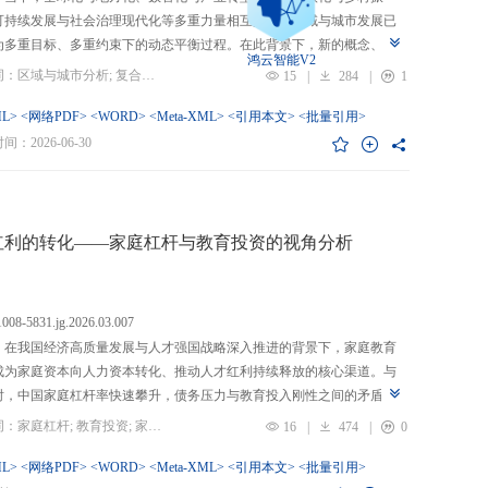
可持续发展与社会治理现代化等多重力量相互交织，区域与城市发展已
为多重目标、多重约束下的动态平衡过程。在此背景下，新的概念、新
鸿云智能V2
、新的范围不断涌现，形成了以“A视角下的B”“面向A的B”“基于A的B”
关键词：区域与城市分析; 复合概念; “C-P-I”框架; 指标体系
15
|
284
|
1
式表现的交叉性复合概念。这些概念往往不是对既有概念的简单叠加，
蕴含了新的目标要求、关系规范或作用范围，代表了对区域与城市复杂
L>
<网络PDF>
<WORD>
<Meta-XML>
<引用本文>
<批量引用>
的新认知。然而，目前学术界对于这类复杂概念的综合评价研究相对滞
：2026-06-30
概念界定不够系统明确，未能充分揭示限定条件引入后的内涵转变或缺
操作性；指标体系构建相对主观，缺乏统一设计原则与构建范式，未能
概念子维度间的多维交叉属性；指标选择上不够完备有效，未全面覆盖
内涵关键方面，也缺乏系统检验。对此，文章提出区域与城市研究的“C-
红利的转化——家庭杠杆与教育投资的视角分析
I”框架，从三个维度对复合概念的综合评价体系进行系统分析：首先，在概
准界定方面，注重交叉性，即准确揭示概念由A与B及其子维度交互生成
质；注重针对性，即锚定概念所服务的特定场景、问题与核心关系；注
.1008-5831.jg.2026.03.007
致性，即确保概念界定与测量操作的逻辑统一。其次，在指标体系科学
：在我国经济高质量发展与人才强国战略深入推进的背景下，家庭教育
上，采用多维交叉原则，深入交叉单元层面进行刻画；层级分解原则，
成为家庭资本向人力资本转化、推动人才红利持续释放的核心渠道。与
从目的层到场景层、要素层、观测层、指标层和说明层的系统结构；应
时，中国家庭杠杆率快速攀升，债务压力与教育投入刚性之间的矛盾日
然一体原则，实现理论理想与现实测量的统一。最后，在具体指标可信
显，二者的互动关系直接关系到人力资本积累效率、教育公平与家庭金
关键词：家庭杠杆; 教育投资; 家庭资本; 家庭债务结构; CHFS
16
|
474
|
0
上，强调完备性，全面覆盖概念内涵；强调复合性，体现概念的交叉交
定。现有研究多聚焦家庭杠杆对总体消费的影响，较少深入剖析其对教
征；强调有效性，通过严格检验保障指标质量和指标体系稳健。这一框
资的作用机制，且普遍忽视家庭经济、社会、文化资本的综合调节效应
L>
<网络PDF>
<WORD>
<Meta-XML>
<引用本文>
<批量引用>
仅提供了评价复杂概念的工具，更蕴含促进复杂概念发现与再生产的机