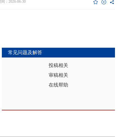
维度异质性特征。基于此，文章利用2017年和2019年中国家庭金融调查
：2026-06-30
能够推动区域分析从传统的、相对静态的、单一维度的模式，向更加动
HFS）数据构建混合截面样本，采用固定效应模型检验家庭杠杆对家庭教
整合、精准把握复杂性的新阶段迈进，为深化区域认知、服务区域实践
资的影响效应，为优化家庭财务决策、完善公共教育政策与防控家庭债
更有效的理论武器和方法论支撑。
险提供实证依据。实证结果表明：第一，从全样本层面看，家庭杠杆升
增加教育投资，这一结论在替换核心变量度量方式、剔除无子女与无负
本、采用区域杠杆均值作为工具变量处理内生性后依然稳健。第二，从
作用看，家庭杠杆对教育投资的正向作用会随着家庭资本的增加而削
表明资本充裕家庭可依靠自有资源满足教育需求，降低对债务融资的依
常见问题及解答
第三，异质性分析结果显示，债务多元化水平较低、主要依赖内源融资
庭、子女数量在三孩及以上、数字化水平较高的家庭、位于中西部地区
投稿相关
城镇的家庭在杠杆上升时更倾向于增加更多的教育投资。第四，进一步
审稿相关
后发现，家庭杠杆与教育投资之间存在倒“U”型的非线性关系，当家庭财
力较轻时，杠杆上升会促使家庭增加教育投入，但财务负担过重时则导
在线帮助
育支出削减，说明适度杠杆可缓解流动性约束并支撑教育投入，而过度
引发的财务压力会显著削减教育支出。基于实证研究结果，文章从引导
进行理性的教育投资规划、提升公共教育资源质量、增强家庭的资本积
力和多元化融资渠道以及构建精准化教育支持政策体系四个角度提出可
的政策优化建议。文章聚焦家庭资本向人力资本转化的路径，拓展并实
验了家庭杠杆影响教育投资的理论框架，凸显家庭杠杆背景下教育投资
的异质性，为理解家庭在经济压力下的教育投资决策提供新视角。