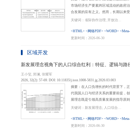
市场经济生产要素跨区域流动的政府治
合发展的应有之义。然而，长期以来受
行政区划界限，以及竞争性发展博弈中
关键词：省际协作治理; 开放治理; 行政区划; 统一大市场; 新发展格局
治理成了政府治理盲区或选择性自主行
内需、畅通经济循环、建设全国统一大
<HTML>
<网络PDF>
<WORD>
<Meta
理提供了新的机遇，借此探析其路径策
更新时间：2026-06-30
要议题。文章借鉴协作治理理论，结合
织—行动”毗邻省际协作治理分析框架
区域开发
城经济圈建设、支持贵州闯新路等多重
例，采用半结构化访谈法收集数据资料
新发展理念视角下的人口综合红利：特征、逻辑与路
理的路径策略。研究表明，毗邻省际协
王小玺, 郑澜, 张耀军
的利益相关主体以协作共识为基础和导
2026, 32(2): 57-69. DOI: 10.11835/j.issn.1008-5831.jg.2026.03.003
达成多向度的系统性治理行动过程。新
摘要：在人口负增长的时代背景下，正
策略首先是厘清国家战略政策要求、省
代我国人口与经济关系的重要前提，创
众期望，凝聚利益相关主体的协作治理
展理念既是引领高质量发展的指导原则
开放治理必须积极作为的必答题。其次
角。从内涵特征看，新时代的人口综合
规划，构建去中心化的组织结构总体布
关键词：新发展理念; 人口综合红利; 高质量发展; 人口政策; 中国式现代化
价值追求等方面对传统人口红利理论的
自组织组团协作开发的“先手棋”。最
位和发展进程，以人口数量、结构、素
<HTML>
<网络PDF>
<WORD>
<Meta
网络协同治理的比较优势和互补功能，
展理念为导向，通过政策措施的适应性
更新时间：2026-06-30
机制和生态共保联治，促进基础设施和