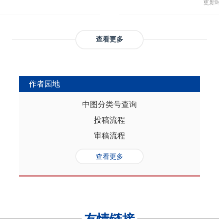
与多
部协调，为推动实现人口与经济高质
更新时间
返贫和城乡融合发展。这样的路径策
制，
（C
础是“人口”，关键是“综合”，核心在
供了系统性创新蓝本和行动方案，有
态、
育投
性的特征。从内在逻辑看，人口的总量规
效能和可持续性，亦能在省域开放治
提供
务风
是人口综合红利的重要组成部分，尽
协调发展。
查看更多
高会
实阻碍，但应立足于人口与经济的双
债样
转变机遇，充分发挥人口因素在助推
调节
的积极作用。在中国式现代化进程
弱，
充分挖掘和利用现有人口条件，也要
作者园地
赖。
育人口结构优化红利、人口素质提升
的家
制度的调整完善为路径，引导人口发
中图分类号查询
以及
的理念需求，积极回应人口发展的趋
投稿流程
讨论
过进一步完善生育养老政策、推进教
务压
口与经济高质量发展支撑中国式现代
审稿流程
致教
负债
查看更多
家庭
累能
参考
证检
决策