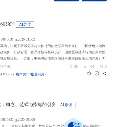
经济治理
AI导读
.1008-5831.jg.2026.03.002
基础，决定了区域竞争与合作行为的激励和约束条件。中国特色央地制
政税务、行政管理、官员考核等机制设计，调整区域经济行为的条件集
域发展目标。一方面，中央将阶段性区域经济发展目标嵌入地方激励机
的从“为增长而竞争”转向“为发展而竞争”，支出行为从“重建设、轻民
关键词：央地关系; 区域经济治理; 区域竞争激励; 跨区域合作
20
|
404
|
0
模式从“地方保护”转向“发挥比较优势”，以区域竞争激励和竞争策略优化
-XML>
<引用本文>
<批量引用>
央通过对口支援、一体化合作、主体功能区建设等制度安排，在保留区
，提高区域合作收益，形成优势互补、规模效益最大化、外部性内部化
域治理效率的统一。在区域经济格局深刻变革与国内发展目标转型升级
新挑战。未来区域经济治理研究应聚焦数字时代区域协调发展、因地制
场等重大现实问题，从新治理主体、新发展目标、新治理工具等维度深
”框架：概念、范式与指标的创变
AI导读
域经济治理理论体系，为新时代区域协调发展与区域高质量发展提供学
.1008-5831.jg.2025.09.006
：当下，全球化与地方化、数智化与产业转型、新型城镇化与乡村振