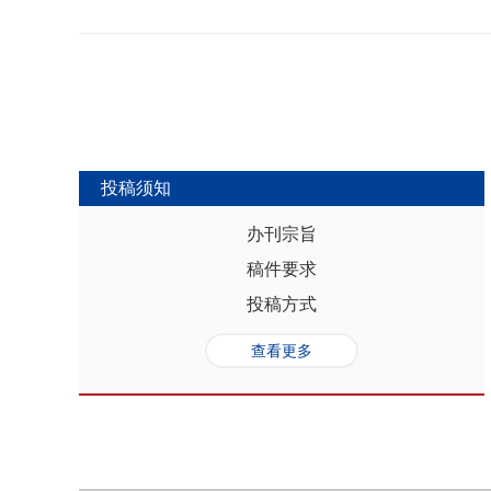
势，推动人口与经济系统内部均衡和外
合联动升级、毗邻区域协作防止规模性
量发展提供坚实的人口基础和支撑，其基
略为新发展格局下毗邻省际协作治理提
“红利”，具有系统性、阶段性、统一
助于提高行政区划体制下省际协作治理
模、年龄结构、综合素质、空间分布等
理中促进全国统一大市场建设和区域
管当前依然存在人口综合红利释放的现
向互动关系，利用人口现有优势和人口
创新、协调、绿色、开放和共享发展中
中，既要立足当下人口负增长的现实，
投稿须知
放眼未来人口发展趋势，积极挖掘、培
红利和人口合理分布红利，以相关政策
办刊宗旨
展符合创新、协调、绿色、开放、共享
稿件要求
势性特征和高质量发展的目标任务，通
育强国建设、优化城镇格局体系，以人
投稿方式
化。
查看更多