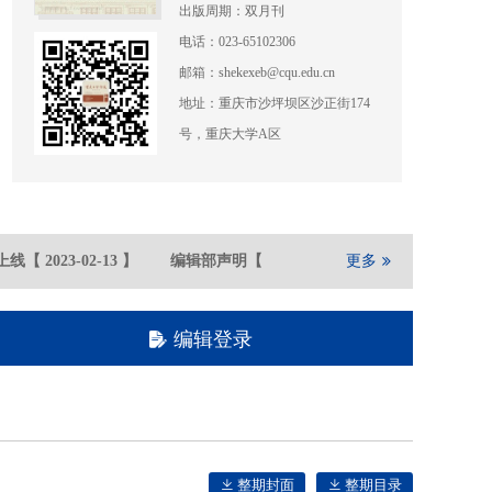
出版周期：双月刊
电话：023-65102306
邮箱：shekexeb@cqu.edu.cn
地址：重庆市沙坪坝区沙正街174
号，重庆大学A区
线
【
2023-02
-13
】
编辑部声明
【
2021-05
-21
】
更多
重庆大学期刊社
编辑登录
整期封面
整期目录