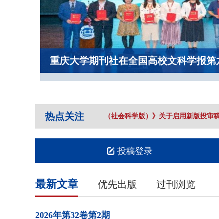
重庆大学期刊社在全国高校文科学报第
热点关注
《重庆大学学报（社会科学版）》关于启用新版投审稿
投稿登录
最新文章
优先出版
过刊浏览
2026年
第32卷
第2期