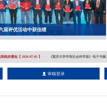
六届评优活动中获佳绩
系统的通知
【
2026-07
-01
】
《重庆大学学报社会科学版》电子书橱上
审稿登录