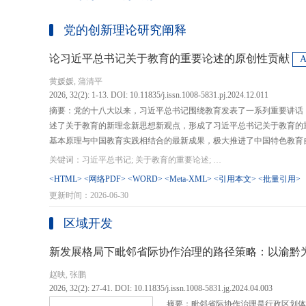
党的创新理论研究阐释
论习近平总书记关于教育的重要论述的原创性贡献
黄媛媛, 蒲清平
2026, 32(2): 1-13. DOI: 10.11835/j.issn.1008-5831.pj.2024.12.011
摘要：党的十八大以来，习近平总书记围绕教育发表了一系列重要讲话
述了关于教育的新理念新思想新观点，形成了习近平总书记关于教育的
基本原理与中国教育实践相结合的最新成果，极大推进了中国特色教育
现代化、建设教育强国提供了强大思想武器和行动指南，作出了重大原
关键词：习近平总书记; 关于教育的重要论述; 教育强国; 《论教育》; 教育新质生产力; 教育人工智能
在：第一，从价值论角度明确了教育在党和国家事业发展全局中的战略
<HTML>
<网络PDF>
<WORD>
<Meta-XML>
<引用本文>
<批量引用>
值、社会价值、创新价值等五个方面创新性回答了新时代“为什么办教育
更新时间：2026-06-30
予了新时代教育发展的多重内涵，深刻揭示其根本性质、根本保证、根
回答了新时代“办什么样的教育”的根本问题；第三，从方法论角度立足
区域开发
育改革创新的总体思路和战略部署，涵盖教育地位的确立、教育道路的
划以及教育主体的培育，创新性回答了新时代“怎么办教育”的实践问
新发展格局下毗邻省际协作治理的路径策略：以渝黔
赵映, 张鹏
2026, 32(2): 27-41. DOI: 10.11835/j.issn.1008-5831.jg.2024.04.003
摘要：毗邻省际协作治理是行政区划体