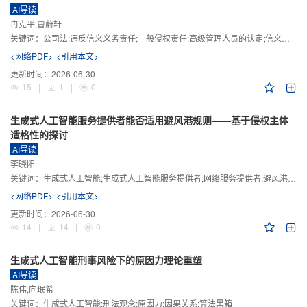
AI导读
冉克平,曹蔚轩
关键词：
公司法;违反信义义务责任;一般侵权责任;高级管理人员的认定;信义义务
<网络PDF>
<引用本文>
更新时间：
2026-06-30
15
|
1
|
0
生成式人工智能服务提供者能否适用避风港规则——基于侵权主体
适格性的探讨
AI导读
李晓阳
关键词：
生成式人工智能;生成式人工智能服务提供者;网络服务提供者;避风港规则;版权责任
<网络PDF>
<引用本文>
更新时间：
2026-06-30
14
|
14
|
0
生成式人工智能刑事风险下的原因力理论重塑
AI导读
陈伟,向珉希
关键词：
生成式人工智能;刑法观念;原因力;因果关系;算法黑箱