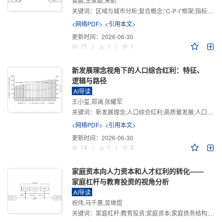
曾鹏,王家聪,宋航
关键词：
区域与城市分析;复合概念;“C-P-I”框架;指标体系
<网络PDF>
<引用本文>
更新时间：
2026-06-30
15
|
1
|
1
新发展理念视角下的人口综合红利：特征、
逻辑与路径
AI导读
王小玺,郑澜,张耀军
关键词：
新发展理念;人口综合红利;高质量发展;人口政策;中国式现代化
<网络PDF>
<引用本文>
更新时间：
2026-06-30
14
|
1
|
0
家庭资本向人力资本和人才红利的转化——
家庭杠杆与教育投资的视角分析
AI导读
祝伟,马千惠,吴继煜
关键词：
家庭杠杆;教育投资;家庭资本;家庭债务结构;CHFS