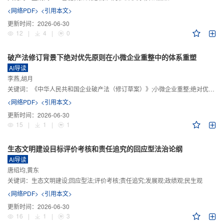
<网络PDF>
<引用本文>
更新时间：
2026-06-30
12
|
4
|
0
破产法修订背景下绝对优先原则在小微企业重整中的体系重塑
AI导读
李燕,胡月
关键词：
《中华人民共和国企业破产法（修订草案）》;小微企业重整;绝对优先原则;股东权益保留;预期可支配收入标准
<网络PDF>
<引用本文>
更新时间：
2026-06-30
15
|
1
|
1
生态文明建设目标评价考核和责任追究的回应型法治论纲
AI导读
唐绍均,黄东
关键词：
生态文明建设;回应型法;评价考核;责任追究;发展观;政绩观;民生观
<网络PDF>
<引用本文>
更新时间：
2026-06-30
16
|
1
|
3