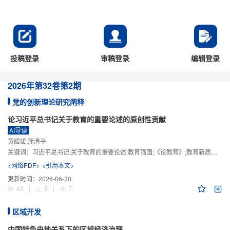
投稿登录
审稿登录
编辑登录
2026年
第32卷
第2期
党的创新理论研究阐释
论习近平总书记关于教育的重要论述的原创性贡献
AI导读
黄媛媛,蒲清平
关键词：
习近平总书记;关于教育的重要论述;教育强国;《论教育》;教育新质生产力;教育人工智能
<网络PDF>
<引用本文>
更新时间：
2026-06-30
43
|
3
|
7
区域开发
中国特色央地关系下的区域经济治理