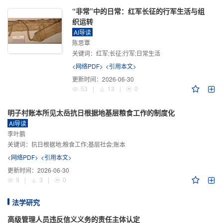
“非常”中的日常：红军长征的行军生活与组
织运转
AI导读
陈思覃
关键词：
红军;长征;行军;日常生活
<网络PDF>
<引用本文>
更新时间：
2026-06-30
53
|
13
|
0
明子村账本所见太岳抗日根据地基层粮食工作的制度化
AI导读
李叶鹏
关键词：
抗日根据地;粮食工作;基层社会;账本
<网络PDF>
<引用本文>
更新时间：
2026-06-30
9
|
3
|
0
法学研究
高级管理人员违反信义义务的责任主体认定