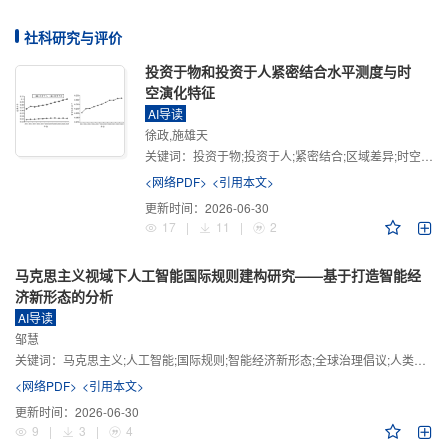
社科研究与评价
投资于物和投资于人紧密结合水平测度与时
空演化特征
AI导读
徐政,施雄天
关键词：
投资于物;投资于人;紧密结合;区域差异;时空演化
<网络PDF>
<引用本文>
更新时间：
2026-06-30
17
|
11
|
2
马克思主义视域下人工智能国际规则建构研究——基于打造智能经
济新形态的分析
AI导读
邹慧
关键词：
马克思主义;人工智能;国际规则;智能经济新形态;全球治理倡议;人类命运共同体
<网络PDF>
<引用本文>
更新时间：
2026-06-30
9
|
3
|
4