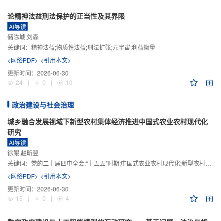
论精神法益刑法保护的正当性及其界限
AI导读
储陈城,刘森
关键词：
精神法益;物质性法益;刑法扩张;元宇宙;利益衡量
<网络PDF>
<引用本文>
更新时间：
2026-06-30
24
|
0
|
10
政治建设与社会治理
城乡融合发展视域下新型农村集体经济推进中国式农业农村现代化
研究
AI导读
徐鲲,赵昕翌
关键词：
党的二十届四中全会;“十五五”时期;中国式农业农村现代化;新型农村集体经济;城乡融合发展;新质生产力
<网络PDF>
<引用本文>
更新时间：
2026-06-30
15
|
0
|
4