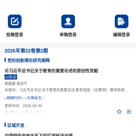
投稿登录
审稿登录
编辑登录
2026年
第32卷
第2期
党的创新理论研究阐释
论习近平总书记关于教育的重要论述的原创性贡献
AI导读
黄媛媛,蒲清平
关键词：
习近平总书记;关于教育的重要论述;教育强国;《论教育》;教育新质生产力;教育人工智能
<网络PDF>
<引用本文>
更新时间：
2026-06-30
44
|
5
|
7
区域开发
中国特色央地关系下的区域经济治理