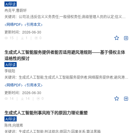
AI导读
冉克平,曹蔚轩
关键词：
公司法;违反信义义务责任;一般侵权责任;高级管理人员的认定;信义义务
<网络PDF>
<引用本文>
更新时间：
2026-06-30
15
|
1
|
0
生成式人工智能服务提供者能否适用避风港规则——基于侵权主体
适格性的探讨
AI导读
李晓阳
关键词：
生成式人工智能;生成式人工智能服务提供者;网络服务提供者;避风港规则;版权责任
<网络PDF>
<引用本文>
更新时间：
2026-06-30
14
|
14
|
0
生成式人工智能刑事风险下的原因力理论重塑
AI导读
陈伟,向珉希
关键词：
生成式人工智能;刑法观念;原因力;因果关系;算法黑箱