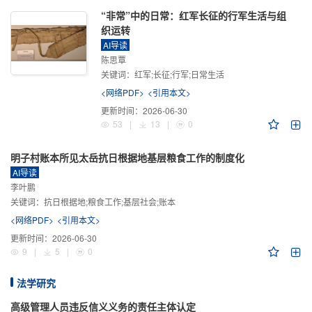
“非常”中的日常：红军长征的行军生活与组
织运转
AI导读
陈思覃
关键词：
红军;长征;行军;日常生活
<网络PDF>
<引用本文>
更新时间：
2026-06-30
53
|
13
|
0
明子村账本所见太岳抗日根据地基层粮食工作的制度化
AI导读
李叶鹏
关键词：
抗日根据地;粮食工作;基层社会;账本
<网络PDF>
<引用本文>
更新时间：
2026-06-30
9
|
5
|
0
法学研究
高级管理人员违反信义义务的责任主体认定