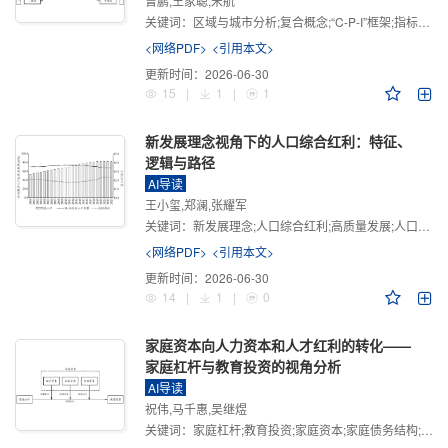
曾鹏,王家聪,宋航
关键词：
区域与城市分析;复合概念;“C-P-I”框架;指标体系
<网络PDF>
<引用本文>
更新时间：
2026-06-30
15
|
1
|
1
新发展理念视角下的人口综合红利：特征、
逻辑与路径
AI导读
王小玺,郑澜,张耀军
关键词：
新发展理念;人口综合红利;高质量发展;人口政策;中国式现代化
<网络PDF>
<引用本文>
更新时间：
2026-06-30
14
|
1
|
0
家庭资本向人力资本和人才红利的转化——
家庭杠杆与教育投资的视角分析
AI导读
祝伟,马千惠,吴继煜
关键词：
家庭杠杆;教育投资;家庭资本;家庭债务结构;CHFS