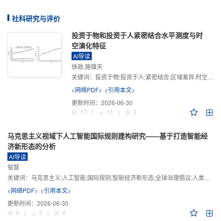
社科研究与评价
投资于物和投资于人紧密结合水平测度与时
空演化特征
AI导读
徐政,施雄天
关键词：
投资于物;投资于人;紧密结合;区域差异;时空演化
<网络PDF>
<引用本文>
更新时间：
2026-06-30
17
|
11
|
2
马克思主义视域下人工智能国际规则建构研究——基于打造智能经
济新形态的分析
AI导读
邹慧
关键词：
马克思主义;人工智能;国际规则;智能经济新形态;全球治理倡议;人类命运共同体
<网络PDF>
<引用本文>
更新时间：
2026-06-30
9
|
3
|
4