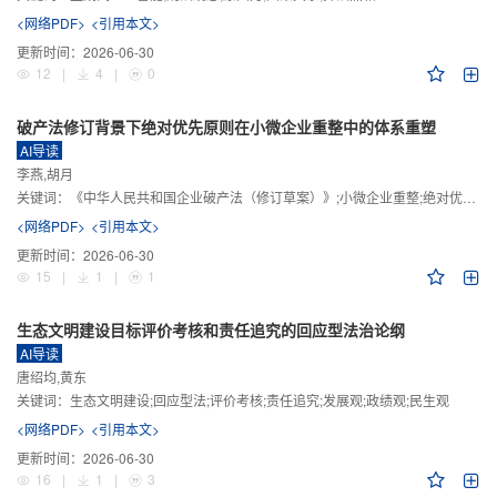
<网络PDF>
<引用本文>
更新时间：
2026-06-30
12
|
4
|
0
破产法修订背景下绝对优先原则在小微企业重整中的体系重塑
AI导读
李燕,胡月
关键词：
《中华人民共和国企业破产法（修订草案）》;小微企业重整;绝对优先原则;股东权益保留;预期可支配收入标准
<网络PDF>
<引用本文>
更新时间：
2026-06-30
15
|
1
|
1
生态文明建设目标评价考核和责任追究的回应型法治论纲
AI导读
唐绍均,黄东
关键词：
生态文明建设;回应型法;评价考核;责任追究;发展观;政绩观;民生观
<网络PDF>
<引用本文>
更新时间：
2026-06-30
16
|
1
|
3