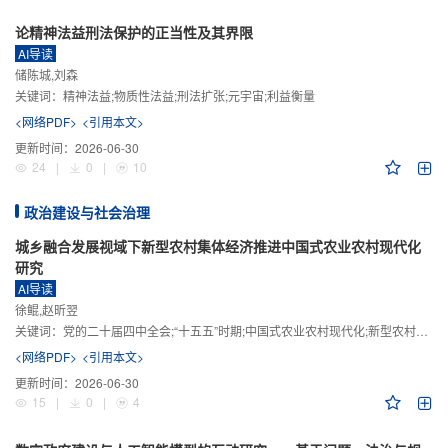
论精神法益刑法保护的正当性及其界限
AI导读
储陈城,刘森
关键词：
精神法益;物质性法益;刑法扩张;元宇宙;利益衡量
<网络PDF>
<引用本文>
更新时间：
2026-06-30
24
|
0
|
10
政治建设与社会治理
城乡融合发展视域下新型农村集体经济推进中国式农业农村现代化
研究
AI导读
徐鲲,赵昕翌
关键词：
党的二十届四中全会;“十五五”时期;中国式农业农村现代化;新型农村集体经济;城乡融合发展;新质生产力
<网络PDF>
<引用本文>
更新时间：
2026-06-30
15
|
0
|
4