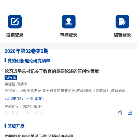
投稿登录
审稿登录
编辑登录
2026年
第32卷
第2期
党的创新理论研究阐释
论习近平总书记关于教育的重要论述的原创性贡献
AI导读
黄媛媛,蒲清平
关键词：
习近平总书记;关于教育的重要论述;教育强国;《论教育》;教育新质生产力;教育人工智能
<网络PDF>
<引用本文>
更新时间：
2026-06-30
43
|
3
|
7
区域开发
中国特色央地关系下的区域经济治理