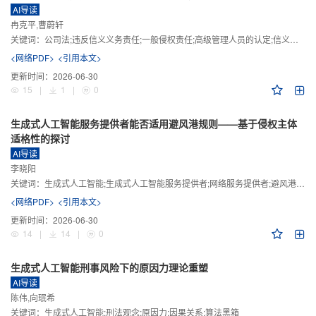
AI导读
冉克平,曹蔚轩
关键词：
公司法;违反信义义务责任;一般侵权责任;高级管理人员的认定;信义义务
<网络PDF>
<引用本文>
更新时间：
2026-06-30
15
|
1
|
0
生成式人工智能服务提供者能否适用避风港规则——基于侵权主体
适格性的探讨
AI导读
李晓阳
关键词：
生成式人工智能;生成式人工智能服务提供者;网络服务提供者;避风港规则;版权责任
<网络PDF>
<引用本文>
更新时间：
2026-06-30
14
|
14
|
0
生成式人工智能刑事风险下的原因力理论重塑
AI导读
陈伟,向珉希
关键词：
生成式人工智能;刑法观念;原因力;因果关系;算法黑箱