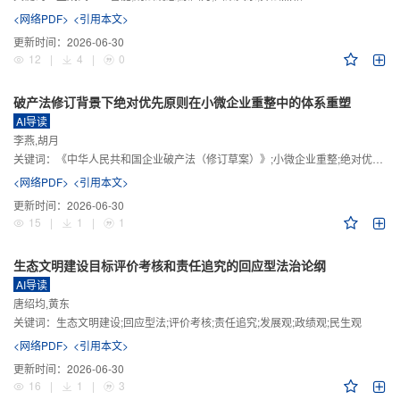
<网络PDF>
<引用本文>
更新时间：
2026-06-30
12
|
4
|
0
破产法修订背景下绝对优先原则在小微企业重整中的体系重塑
AI导读
李燕,胡月
关键词：
《中华人民共和国企业破产法（修订草案）》;小微企业重整;绝对优先原则;股东权益保留;预期可支配收入标准
<网络PDF>
<引用本文>
更新时间：
2026-06-30
15
|
1
|
1
生态文明建设目标评价考核和责任追究的回应型法治论纲
AI导读
唐绍均,黄东
关键词：
生态文明建设;回应型法;评价考核;责任追究;发展观;政绩观;民生观
<网络PDF>
<引用本文>
更新时间：
2026-06-30
16
|
1
|
3