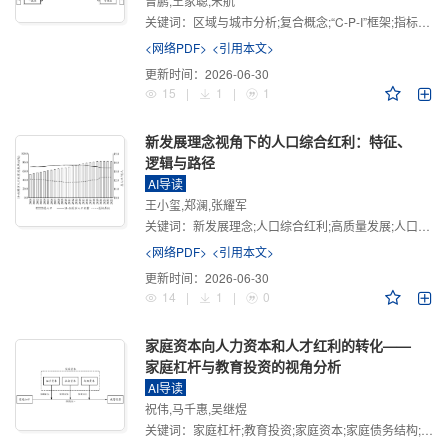
曾鹏,王家聪,宋航
关键词：
区域与城市分析;复合概念;“C-P-I”框架;指标体系
<网络PDF>
<引用本文>
更新时间：
2026-06-30
15
|
1
|
1
新发展理念视角下的人口综合红利：特征、
逻辑与路径
AI导读
王小玺,郑澜,张耀军
关键词：
新发展理念;人口综合红利;高质量发展;人口政策;中国式现代化
<网络PDF>
<引用本文>
更新时间：
2026-06-30
14
|
1
|
0
家庭资本向人力资本和人才红利的转化——
家庭杠杆与教育投资的视角分析
AI导读
祝伟,马千惠,吴继煜
关键词：
家庭杠杆;教育投资;家庭资本;家庭债务结构;CHFS