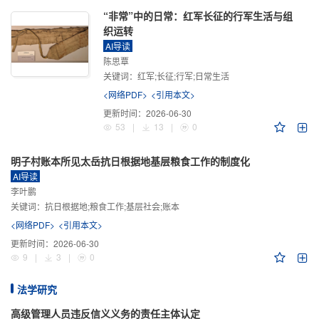
“非常”中的日常：红军长征的行军生活与组
织运转
AI导读
陈思覃
关键词：
红军;长征;行军;日常生活
<网络PDF>
<引用本文>
更新时间：
2026-06-30
53
|
13
|
0
明子村账本所见太岳抗日根据地基层粮食工作的制度化
AI导读
李叶鹏
关键词：
抗日根据地;粮食工作;基层社会;账本
<网络PDF>
<引用本文>
更新时间：
2026-06-30
9
|
3
|
0
法学研究
高级管理人员违反信义义务的责任主体认定