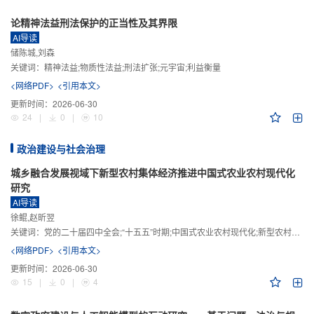
论精神法益刑法保护的正当性及其界限
AI导读
储陈城,刘森
关键词：
精神法益;物质性法益;刑法扩张;元宇宙;利益衡量
<网络PDF>
<引用本文>
更新时间：
2026-06-30
24
|
0
|
10
政治建设与社会治理
城乡融合发展视域下新型农村集体经济推进中国式农业农村现代化
研究
AI导读
徐鲲,赵昕翌
关键词：
党的二十届四中全会;“十五五”时期;中国式农业农村现代化;新型农村集体经济;城乡融合发展;新质生产力
<网络PDF>
<引用本文>
更新时间：
2026-06-30
15
|
0
|
4