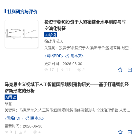
社科研究与评价
投资于物和投资于人紧密结合水平测度与时
空演化特征
AI导读
徐政,施雄天
关键词：
投资于物;投资于人;紧密结合;区域差异;时空演化
<网络PDF>
<引用本文>
更新时间：
2026-06-30
17
|
11
|
2
马克思主义视域下人工智能国际规则建构研究——基于打造智能经
济新形态的分析
AI导读
邹慧
关键词：
马克思主义;人工智能;国际规则;智能经济新形态;全球治理倡议;人类命运共同体
<网络PDF>
<引用本文>
更新时间：
2026-06-30
9
|
3
|
4