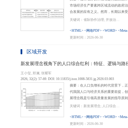
市场经济生产要素跨区域流动的政府治
合发展的应有之义。然而，长期以来受
行政区划界限，以及竞争性发展博弈中
关键词：省际协作治理; 开放治理; 行政区划; 统一大市场; 新发展格局
治理成了政府治理盲区或选择性自主行
内需、畅通经济循环、建设全国统一大
<HTML>
<网络PDF>
<WORD>
<Meta
理提供了新的机遇，借此探析其路径策
更新时间：2026-06-30
要议题。文章借鉴协作治理理论，结合
织—行动”毗邻省际协作治理分析框架
区域开发
城经济圈建设、支持贵州闯新路等多重
例，采用半结构化访谈法收集数据资料
新发展理念视角下的人口综合红利：特征、逻辑与路
理的路径策略。研究表明，毗邻省际协
王小玺, 郑澜, 张耀军
的利益相关主体以协作共识为基础和导
2026, 32(2): 57-69. DOI: 10.11835/j.issn.1008-5831.jg.2026.03.003
达成多向度的系统性治理行动过程。新
摘要：在人口负增长的时代背景下，正
策略首先是厘清国家战略政策要求、省
代我国人口与经济关系的重要前提，创
众期望，凝聚利益相关主体的协作治理
展理念既是引领高质量发展的指导原则
开放治理必须积极作为的必答题。其次
角。从内涵特征看，新时代的人口综合
规划，构建去中心化的组织结构总体布
关键词：新发展理念; 人口综合红利; 高质量发展; 人口政策; 中国式现代化
价值追求等方面对传统人口红利理论的
自组织组团协作开发的“先手棋”。最
位和发展进程，以人口数量、结构、素
<HTML>
<网络PDF>
<WORD>
<Meta
网络协同治理的比较优势和互补功能，
展理念为导向，通过政策措施的适应性
更新时间：2026-06-30
机制和生态共保联治，促进基础设施和