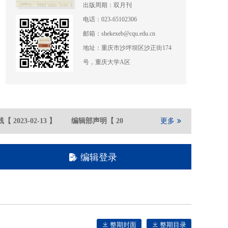
出版周期：双月刊
电话：023-65102306
邮箱：shekexeb@cqu.edu.cn
地址：重庆市沙坪坝区沙正街174
号，重庆大学A区
【
2023-02
-13
】
编辑部声明
【
2021-05
-21
】
更多
重庆大学期刊社在
编辑登录
整期封面
整期目录