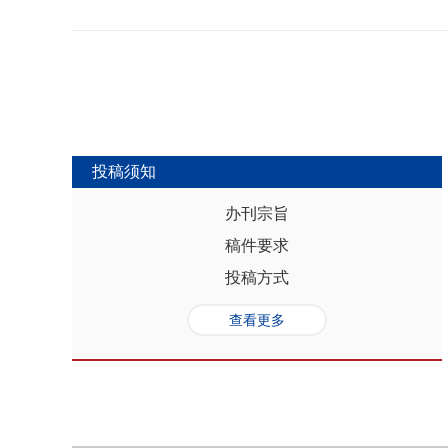
势，推动人口与经济系统内部均衡和外
合联动升级、毗邻区域协作防止规模性
量发展提供坚实的人口基础和支撑，其基
略为新发展格局下毗邻省际协作治理提
“红利”，具有系统性、阶段性、统一
助于提高行政区划体制下省际协作治理
模、年龄结构、综合素质、空间分布等
理中促进全国统一大市场建设和区域
管当前依然存在人口综合红利释放的现
向互动关系，利用人口现有优势和人口
创新、协调、绿色、开放和共享发展中
中，既要立足当下人口负增长的现实，
投稿须知
放眼未来人口发展趋势，积极挖掘、培
红利和人口合理分布红利，以相关政策
办刊宗旨
展符合创新、协调、绿色、开放、共享
稿件要求
势性特征和高质量发展的目标任务，通
育强国建设、优化城镇格局体系，以人
投稿方式
化。
查看更多