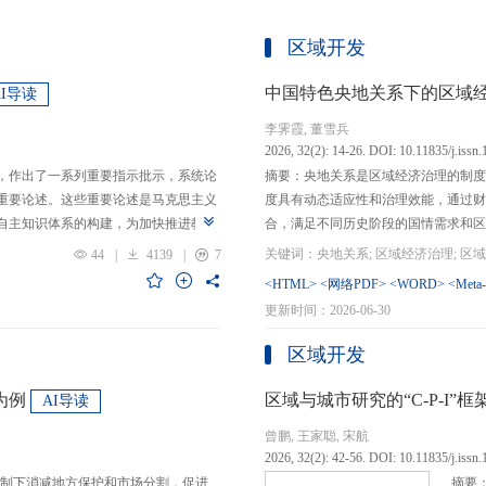
区域开发
中国特色央地关系下的区域
AI导读
李霁霞, 董雪兵
2026, 32(2): 14-26. DOI: 10.11835/j.issn
，作出了一系列重要指示批示，系统论
摘要：央地关系是区域经济治理的制度
重要论述。这些重要论述是马克思主义
度具有动态适应性和治理效能，通过财
自主知识体系的构建，为加快推进教育
合，满足不同历史阶段的国情需求和区
创性贡献。这些原创性贡献主要体现
制，引导区域竞争策略转变，包括竞争标
44
|
4139
|
7
定位，从政治价值、经济价值、文化价
生”转向“基本公共服务均等化”，发展
<HTML>
<网络PDF>
<WORD>
<Meta
”的战略问题；第二，从认识论角度赋
提升区域经济治理效率。另一方面，中
更新时间：2026-06-30
本任务、时代使命、最终目的，创新性
域竞争激励的同时，降低区域合作成本
基本国情遵循教育规律，提出了深化教
等跨区域合作模式，实现国家治理和区
区域开发
选择、教育动力的激发、教育路径的规
的背景下，区域经济治理面临新形势与
题。
宜发展新质生产力、构建全国统一大市
为例
区域与城市研究的“C-P-I
AI导读
化探索，进一步丰富和完善中国特色区
曾鹏, 王家聪, 宋航
理支撑。
2026, 32(2): 42-56. DOI: 10.11835/j.issn
制下消减地方保护和市场分割，促进
摘要