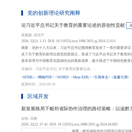
党的创新理论研究阐释
论习近平总书记关于教育的重要论述的原创性贡献
黄媛媛, 蒲清平
2026, 32(2): 1-13. DOI: 10.11835/j.issn.1008-5831.pj.2024.12.011
摘要：党的十八大以来，习近平总书记围绕教育发表了一系列重要讲话
述了关于教育的新理念新思想新观点，形成了习近平总书记关于教育的
基本原理与中国教育实践相结合的最新成果，极大推进了中国特色教育
现代化、建设教育强国提供了强大思想武器和行动指南，作出了重大原
关键词：习近平总书记; 关于教育的重要论述; 教育强国; 《论教育》; 教育新质生产力; 教育人工智能
在：第一，从价值论角度明确了教育在党和国家事业发展全局中的战略
<HTML>
<网络PDF>
<WORD>
<Meta-XML>
<引用本文>
<批量引用>
值、社会价值、创新价值等五个方面创新性回答了新时代“为什么办教育
更新时间：2026-06-30
予了新时代教育发展的多重内涵，深刻揭示其根本性质、根本保证、根
回答了新时代“办什么样的教育”的根本问题；第三，从方法论角度立足
区域开发
育改革创新的总体思路和战略部署，涵盖教育地位的确立、教育道路的
划以及教育主体的培育，创新性回答了新时代“怎么办教育”的实践问
新发展格局下毗邻省际协作治理的路径策略：以渝黔
赵映, 张鹏
2026, 32(2): 27-41. DOI: 10.11835/j.issn.1008-5831.jg.2024.04.003
摘要：毗邻省际协作治理是行政区划体