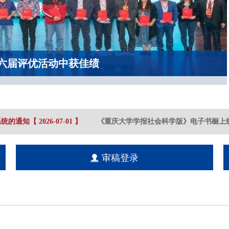
六届评优活动中获佳绩
统的通知
【
2026-07
-01
】
《重庆大学学报社会科学版》电子书橱上线
审稿登录