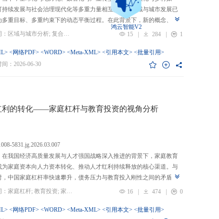
可持续发展与社会治理现代化等多重力量相互交织，区域与城市发展已
为多重目标、多重约束下的动态平衡过程。在此背景下，新的概念、新
鸿云智能V2
、新的范围不断涌现，形成了以“A视角下的B”“面向A的B”“基于A的B”
关键词：区域与城市分析; 复合概念; “C-P-I”框架; 指标体系
15
|
284
|
1
式表现的交叉性复合概念。这些概念往往不是对既有概念的简单叠加，
蕴含了新的目标要求、关系规范或作用范围，代表了对区域与城市复杂
L>
<网络PDF>
<WORD>
<Meta-XML>
<引用本文>
<批量引用>
的新认知。然而，目前学术界对于这类复杂概念的综合评价研究相对滞
：2026-06-30
概念界定不够系统明确，未能充分揭示限定条件引入后的内涵转变或缺
操作性；指标体系构建相对主观，缺乏统一设计原则与构建范式，未能
概念子维度间的多维交叉属性；指标选择上不够完备有效，未全面覆盖
内涵关键方面，也缺乏系统检验。对此，文章提出区域与城市研究的“C-
红利的转化——家庭杠杆与教育投资的视角分析
I”框架，从三个维度对复合概念的综合评价体系进行系统分析：首先，在概
准界定方面，注重交叉性，即准确揭示概念由A与B及其子维度交互生成
质；注重针对性，即锚定概念所服务的特定场景、问题与核心关系；注
.1008-5831.jg.2026.03.007
致性，即确保概念界定与测量操作的逻辑统一。其次，在指标体系科学
：在我国经济高质量发展与人才强国战略深入推进的背景下，家庭教育
上，采用多维交叉原则，深入交叉单元层面进行刻画；层级分解原则，
成为家庭资本向人力资本转化、推动人才红利持续释放的核心渠道。与
从目的层到场景层、要素层、观测层、指标层和说明层的系统结构；应
时，中国家庭杠杆率快速攀升，债务压力与教育投入刚性之间的矛盾日
然一体原则，实现理论理想与现实测量的统一。最后，在具体指标可信
显，二者的互动关系直接关系到人力资本积累效率、教育公平与家庭金
关键词：家庭杠杆; 教育投资; 家庭资本; 家庭债务结构; CHFS
16
|
474
|
0
上，强调完备性，全面覆盖概念内涵；强调复合性，体现概念的交叉交
定。现有研究多聚焦家庭杠杆对总体消费的影响，较少深入剖析其对教
征；强调有效性，通过严格检验保障指标质量和指标体系稳健。这一框
资的作用机制，且普遍忽视家庭经济、社会、文化资本的综合调节效应
L>
<网络PDF>
<WORD>
<Meta-XML>
<引用本文>
<批量引用>
仅提供了评价复杂概念的工具，更蕴含促进复杂概念发现与再生产的机