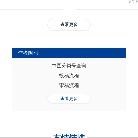
与多
部协调，为推动实现人口与经济高质
更新时间
返贫和城乡融合发展。这样的路径策
制，
（C
础是“人口”，关键是“综合”，核心在
供了系统性创新蓝本和行动方案，有
态、
育投
性的特征。从内在逻辑看，人口的总量规
效能和可持续性，亦能在省域开放治
提供
务风
是人口综合红利的重要组成部分，尽
协调发展。
查看更多
高会
实阻碍，但应立足于人口与经济的双
债样
转变机遇，充分发挥人口因素在助推
调节
的积极作用。在中国式现代化进程
弱，
充分挖掘和利用现有人口条件，也要
作者园地
赖。
育人口结构优化红利、人口素质提升
的家
制度的调整完善为路径，引导人口发
中图分类号查询
以及
的理念需求，积极回应人口发展的趋
投稿流程
讨论
过进一步完善生育养老政策、推进教
务压
口与经济高质量发展支撑中国式现代
审稿流程
致教
负债
查看更多
家庭
累能
参考
证检
决策