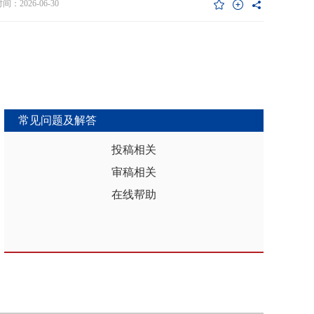
维度异质性特征。基于此，文章利用2017年和2019年中国家庭金融调查
：2026-06-30
能够推动区域分析从传统的、相对静态的、单一维度的模式，向更加动
HFS）数据构建混合截面样本，采用固定效应模型检验家庭杠杆对家庭教
整合、精准把握复杂性的新阶段迈进，为深化区域认知、服务区域实践
资的影响效应，为优化家庭财务决策、完善公共教育政策与防控家庭债
更有效的理论武器和方法论支撑。
险提供实证依据。实证结果表明：第一，从全样本层面看，家庭杠杆升
增加教育投资，这一结论在替换核心变量度量方式、剔除无子女与无负
本、采用区域杠杆均值作为工具变量处理内生性后依然稳健。第二，从
作用看，家庭杠杆对教育投资的正向作用会随着家庭资本的增加而削
表明资本充裕家庭可依靠自有资源满足教育需求，降低对债务融资的依
常见问题及解答
第三，异质性分析结果显示，债务多元化水平较低、主要依赖内源融资
庭、子女数量在三孩及以上、数字化水平较高的家庭、位于中西部地区
投稿相关
城镇的家庭在杠杆上升时更倾向于增加更多的教育投资。第四，进一步
审稿相关
后发现，家庭杠杆与教育投资之间存在倒“U”型的非线性关系，当家庭财
力较轻时，杠杆上升会促使家庭增加教育投入，但财务负担过重时则导
在线帮助
育支出削减，说明适度杠杆可缓解流动性约束并支撑教育投入，而过度
引发的财务压力会显著削减教育支出。基于实证研究结果，文章从引导
进行理性的教育投资规划、提升公共教育资源质量、增强家庭的资本积
力和多元化融资渠道以及构建精准化教育支持政策体系四个角度提出可
的政策优化建议。文章聚焦家庭资本向人力资本转化的路径，拓展并实
验了家庭杠杆影响教育投资的理论框架，凸显家庭杠杆背景下教育投资
的异质性，为理解家庭在经济压力下的教育投资决策提供新视角。