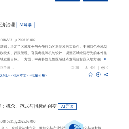
经济治理
AI导读
.1008-5831.jg.2026.03.002
基础，决定了区域竞争与合作行为的激励和约束条件。中国特色央地制
政税务、行政管理、官员考核等机制设计，调整区域经济行为的条件集
域发展目标。一方面，中央将阶段性区域经济发展目标嵌入地方激励机
的从“为增长而竞争”转向“为发展而竞争”，支出行为从“重建设、轻民
关键词：央地关系; 区域经济治理; 区域竞争激励; 跨区域合作
20
|
404
|
0
模式从“地方保护”转向“发挥比较优势”，以区域竞争激励和竞争策略优化
-XML>
<引用本文>
<批量引用>
央通过对口支援、一体化合作、主体功能区建设等制度安排，在保留区
，提高区域合作收益，形成优势互补、规模效益最大化、外部性内部化
域治理效率的统一。在区域经济格局深刻变革与国内发展目标转型升级
新挑战。未来区域经济治理研究应聚焦数字时代区域协调发展、因地制
场等重大现实问题，从新治理主体、新发展目标、新治理工具等维度深
”框架：概念、范式与指标的创变
AI导读
域经济治理理论体系，为新时代区域协调发展与区域高质量发展提供学
.1008-5831.jg.2025.09.006
：当下，全球化与地方化、数智化与产业转型、新型城镇化与乡村振