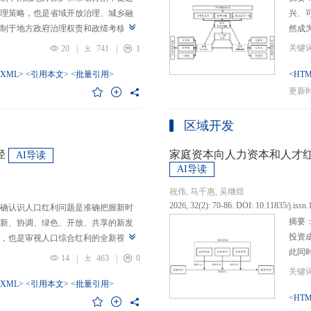
理策略，也是省域开放治理、城乡融
兴、
制于地方政府治理权责和政绩考核的
然成
日渐固化的地方利益，毗邻省际协作
的要求
20
|
741
|
1
为。新发展格局的提出及其坚持扩大
等形
市场的政策导向，为毗邻省际协作治
-XML>
<引用本文>
<批量引用>
而是
<HTM
略是构建新发展格局的内在要求和重
问题
更新时间
中国治理语境，整合性构建“共识—组
后：
，选取新时代西部大开发、成渝地区双
乏可
区域开发
政策机遇叠加的渝黔协作治理作为案
体现
，探析新发展格局下毗邻省际协作治
概念
径
家庭资本向人力资本和人才
AI导读
作治理是毗邻省（自治区、直辖市）
P-
AI导读
向，构建去中心化的协作组织制度，
念精
祝伟, 马千惠, 吴继煜
发展格局下毗邻省际协作治理的路径
的本
2026, 32(2): 70-86. DOI: 10.11835/j.issn
确认识人口红利问题是准确把握新时
际协作发展需要，以及市场主体和民
重一
摘要
新、协调、绿色、开放、共享的新发
共识，明确毗邻省际协作治理是省域
构建
投资
，也是审视人口综合红利的全新视
，统筹衔接国家战略政策与省域治理
建立
此同
红利理论是在发展基础、核心理念和
局，下好毗邻协作先行示范区创建、
然实
14
|
463
|
0
益凸
延伸和拓展，立足于我国新的历史方
后，激发横向平等协调、纵向垂直管理、
选择
融稳
质、分布等人口条件为基础，以新发
-XML>
<引用本文>
<批量引用>
牵住“牛鼻子”工程，着重优化开放协作
互特
育投
<HTM
调整从而培育、巩固和收获人口优
基本公共服务一体化，推动产业链整
架不