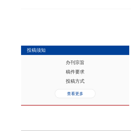
势，推动人口与经济系统内部均衡和外
合联动升级、毗邻区域协作防止规模性
量发展提供坚实的人口基础和支撑，其基
略为新发展格局下毗邻省际协作治理提
“红利”，具有系统性、阶段性、统一
助于提高行政区划体制下省际协作治理
模、年龄结构、综合素质、空间分布等
理中促进全国统一大市场建设和区域
管当前依然存在人口综合红利释放的现
向互动关系，利用人口现有优势和人口
创新、协调、绿色、开放和共享发展中
中，既要立足当下人口负增长的现实，
投稿须知
放眼未来人口发展趋势，积极挖掘、培
红利和人口合理分布红利，以相关政策
办刊宗旨
展符合创新、协调、绿色、开放、共享
稿件要求
势性特征和高质量发展的目标任务，通
育强国建设、优化城镇格局体系，以人
投稿方式
化。
查看更多