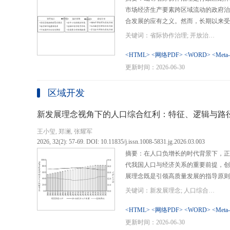
市场经济生产要素跨区域流动的政府治
合发展的应有之义。然而，长期以来受
行政区划界限，以及竞争性发展博弈中
关键词：省际协作治理; 开放治理; 行政区划; 统一大市场; 新发展格局
治理成了政府治理盲区或选择性自主行
内需、畅通经济循环、建设全国统一大
<HTML>
<网络PDF>
<WORD>
<Meta
理提供了新的机遇，借此探析其路径策
更新时间：2026-06-30
要议题。文章借鉴协作治理理论，结合
织—行动”毗邻省际协作治理分析框架
区域开发
城经济圈建设、支持贵州闯新路等多重
例，采用半结构化访谈法收集数据资料
新发展理念视角下的人口综合红利：特征、逻辑与路
理的路径策略。研究表明，毗邻省际协
王小玺, 郑澜, 张耀军
的利益相关主体以协作共识为基础和导
2026, 32(2): 57-69. DOI: 10.11835/j.issn.1008-5831.jg.2026.03.003
达成多向度的系统性治理行动过程。新
摘要：在人口负增长的时代背景下，正
策略首先是厘清国家战略政策要求、省
代我国人口与经济关系的重要前提，创
众期望，凝聚利益相关主体的协作治理
展理念既是引领高质量发展的指导原则
开放治理必须积极作为的必答题。其次
角。从内涵特征看，新时代的人口综合
规划，构建去中心化的组织结构总体布
关键词：新发展理念; 人口综合红利; 高质量发展; 人口政策; 中国式现代化
价值追求等方面对传统人口红利理论的
自组织组团协作开发的“先手棋”。最
位和发展进程，以人口数量、结构、素
<HTML>
<网络PDF>
<WORD>
<Meta
网络协同治理的比较优势和互补功能，
展理念为导向，通过政策措施的适应性
更新时间：2026-06-30
机制和生态共保联治，促进基础设施和