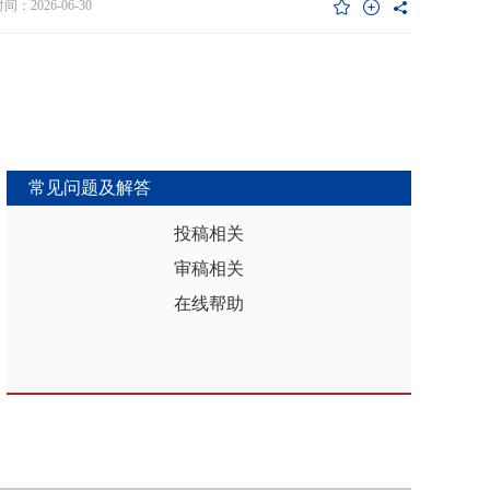
维度异质性特征。基于此，文章利用2017年和2019年中国家庭金融调查
：2026-06-30
能够推动区域分析从传统的、相对静态的、单一维度的模式，向更加动
HFS）数据构建混合截面样本，采用固定效应模型检验家庭杠杆对家庭教
整合、精准把握复杂性的新阶段迈进，为深化区域认知、服务区域实践
资的影响效应，为优化家庭财务决策、完善公共教育政策与防控家庭债
更有效的理论武器和方法论支撑。
险提供实证依据。实证结果表明：第一，从全样本层面看，家庭杠杆升
增加教育投资，这一结论在替换核心变量度量方式、剔除无子女与无负
本、采用区域杠杆均值作为工具变量处理内生性后依然稳健。第二，从
作用看，家庭杠杆对教育投资的正向作用会随着家庭资本的增加而削
表明资本充裕家庭可依靠自有资源满足教育需求，降低对债务融资的依
常见问题及解答
第三，异质性分析结果显示，债务多元化水平较低、主要依赖内源融资
庭、子女数量在三孩及以上、数字化水平较高的家庭、位于中西部地区
投稿相关
城镇的家庭在杠杆上升时更倾向于增加更多的教育投资。第四，进一步
审稿相关
后发现，家庭杠杆与教育投资之间存在倒“U”型的非线性关系，当家庭财
力较轻时，杠杆上升会促使家庭增加教育投入，但财务负担过重时则导
在线帮助
育支出削减，说明适度杠杆可缓解流动性约束并支撑教育投入，而过度
引发的财务压力会显著削减教育支出。基于实证研究结果，文章从引导
进行理性的教育投资规划、提升公共教育资源质量、增强家庭的资本积
力和多元化融资渠道以及构建精准化教育支持政策体系四个角度提出可
的政策优化建议。文章聚焦家庭资本向人力资本转化的路径，拓展并实
验了家庭杠杆影响教育投资的理论框架，凸显家庭杠杆背景下教育投资
的异质性，为理解家庭在经济压力下的教育投资决策提供新视角。