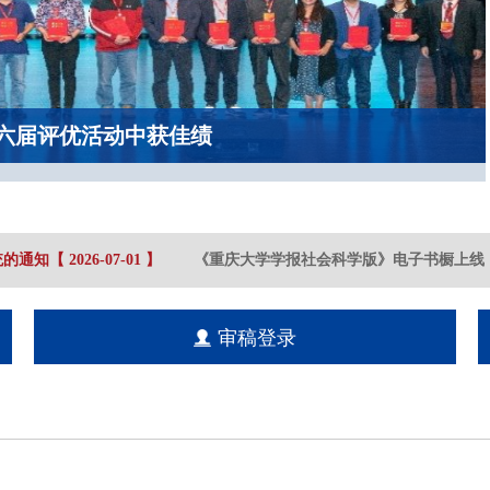
六届评优活动中获佳绩
的通知
【
2026-07
-01
】
《重庆大学学报社会科学版》电子书橱上线
【
审稿登录