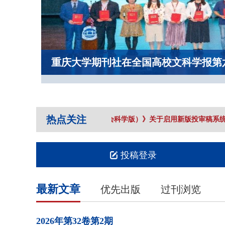
重庆大学期刊社在全国高校文科学报第
热点关注
《重庆大学学报（社会科学版）》关于启用新版投审稿系统
投稿登录
最新文章
优先出版
过刊浏览
2026年
第32卷
第2期