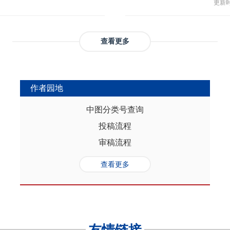
与多
部协调，为推动实现人口与经济高质
更新时间
返贫和城乡融合发展。这样的路径策
制，
（C
础是“人口”，关键是“综合”，核心在
供了系统性创新蓝本和行动方案，有
态、
育投
性的特征。从内在逻辑看，人口的总量规
效能和可持续性，亦能在省域开放治
提供
务风
是人口综合红利的重要组成部分，尽
协调发展。
查看更多
高会
实阻碍，但应立足于人口与经济的双
债样
转变机遇，充分发挥人口因素在助推
调节
的积极作用。在中国式现代化进程
弱，
充分挖掘和利用现有人口条件，也要
作者园地
赖。
育人口结构优化红利、人口素质提升
的家
制度的调整完善为路径，引导人口发
中图分类号查询
以及
的理念需求，积极回应人口发展的趋
投稿流程
讨论
过进一步完善生育养老政策、推进教
务压
口与经济高质量发展支撑中国式现代
审稿流程
致教
负债
查看更多
家庭
累能
参考
证检
决策