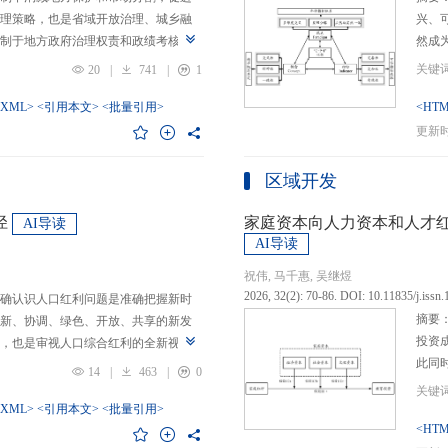
理策略，也是省域开放治理、城乡融
兴、
制于地方政府治理权责和政绩考核的
然成
日渐固化的地方利益，毗邻省际协作
的要求
20
|
741
|
1
为。新发展格局的提出及其坚持扩大
等形
市场的政策导向，为毗邻省际协作治
-XML>
<引用本文>
<批量引用>
而是
<HTM
略是构建新发展格局的内在要求和重
问题
更新时间
中国治理语境，整合性构建“共识—组
后：
，选取新时代西部大开发、成渝地区双
乏可
区域开发
政策机遇叠加的渝黔协作治理作为案
体现
，探析新发展格局下毗邻省际协作治
概念
径
家庭资本向人力资本和人才
AI导读
作治理是毗邻省（自治区、直辖市）
P-
AI导读
向，构建去中心化的协作组织制度，
念精
祝伟, 马千惠, 吴继煜
发展格局下毗邻省际协作治理的路径
的本
2026, 32(2): 70-86. DOI: 10.11835/j.issn
确认识人口红利问题是准确把握新时
际协作发展需要，以及市场主体和民
重一
摘要
新、协调、绿色、开放、共享的新发
共识，明确毗邻省际协作治理是省域
构建
投资
，也是审视人口综合红利的全新视
，统筹衔接国家战略政策与省域治理
建立
此同
红利理论是在发展基础、核心理念和
局，下好毗邻协作先行示范区创建、
然实
14
|
463
|
0
益凸
延伸和拓展，立足于我国新的历史方
后，激发横向平等协调、纵向垂直管理、
选择
融稳
质、分布等人口条件为基础，以新发
-XML>
<引用本文>
<批量引用>
牵住“牛鼻子”工程，着重优化开放协作
互特
育投
<HTM
调整从而培育、巩固和收获人口优
基本公共服务一体化，推动产业链整
架不