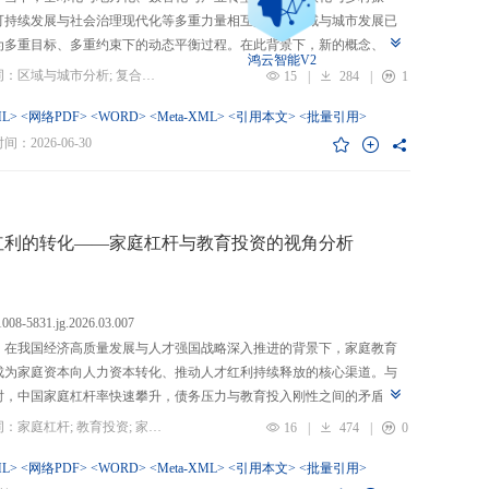
可持续发展与社会治理现代化等多重力量相互交织，区域与城市发展已
为多重目标、多重约束下的动态平衡过程。在此背景下，新的概念、新
鸿云智能V2
、新的范围不断涌现，形成了以“A视角下的B”“面向A的B”“基于A的B”
关键词：区域与城市分析; 复合概念; “C-P-I”框架; 指标体系
15
|
284
|
1
式表现的交叉性复合概念。这些概念往往不是对既有概念的简单叠加，
蕴含了新的目标要求、关系规范或作用范围，代表了对区域与城市复杂
L>
<网络PDF>
<WORD>
<Meta-XML>
<引用本文>
<批量引用>
的新认知。然而，目前学术界对于这类复杂概念的综合评价研究相对滞
：2026-06-30
概念界定不够系统明确，未能充分揭示限定条件引入后的内涵转变或缺
操作性；指标体系构建相对主观，缺乏统一设计原则与构建范式，未能
概念子维度间的多维交叉属性；指标选择上不够完备有效，未全面覆盖
内涵关键方面，也缺乏系统检验。对此，文章提出区域与城市研究的“C-
红利的转化——家庭杠杆与教育投资的视角分析
I”框架，从三个维度对复合概念的综合评价体系进行系统分析：首先，在概
准界定方面，注重交叉性，即准确揭示概念由A与B及其子维度交互生成
质；注重针对性，即锚定概念所服务的特定场景、问题与核心关系；注
.1008-5831.jg.2026.03.007
致性，即确保概念界定与测量操作的逻辑统一。其次，在指标体系科学
：在我国经济高质量发展与人才强国战略深入推进的背景下，家庭教育
上，采用多维交叉原则，深入交叉单元层面进行刻画；层级分解原则，
成为家庭资本向人力资本转化、推动人才红利持续释放的核心渠道。与
从目的层到场景层、要素层、观测层、指标层和说明层的系统结构；应
时，中国家庭杠杆率快速攀升，债务压力与教育投入刚性之间的矛盾日
然一体原则，实现理论理想与现实测量的统一。最后，在具体指标可信
显，二者的互动关系直接关系到人力资本积累效率、教育公平与家庭金
关键词：家庭杠杆; 教育投资; 家庭资本; 家庭债务结构; CHFS
16
|
474
|
0
上，强调完备性，全面覆盖概念内涵；强调复合性，体现概念的交叉交
定。现有研究多聚焦家庭杠杆对总体消费的影响，较少深入剖析其对教
征；强调有效性，通过严格检验保障指标质量和指标体系稳健。这一框
资的作用机制，且普遍忽视家庭经济、社会、文化资本的综合调节效应
L>
<网络PDF>
<WORD>
<Meta-XML>
<引用本文>
<批量引用>
仅提供了评价复杂概念的工具，更蕴含促进复杂概念发现与再生产的机