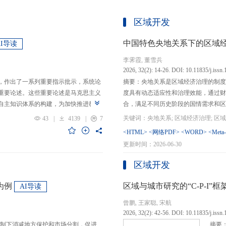
区域开发
中国特色央地关系下的区域
AI导读
李霁霞, 董雪兵
2026, 32(2): 14-26. DOI: 10.11835/j.issn
，作出了一系列重要指示批示，系统论
摘要：央地关系是区域经济治理的制度
重要论述。这些重要论述是马克思主义
度具有动态适应性和治理效能，通过财
自主知识体系的构建，为加快推进教育
合，满足不同历史阶段的国情需求和区
创性贡献。这些原创性贡献主要体现
制，引导区域竞争策略转变，包括竞争标
43
|
4139
|
7
定位，从政治价值、经济价值、文化价
生”转向“基本公共服务均等化”，发展
<HTML>
<网络PDF>
<WORD>
<Meta
”的战略问题；第二，从认识论角度赋
提升区域经济治理效率。另一方面，中
更新时间：2026-06-30
本任务、时代使命、最终目的，创新性
域竞争激励的同时，降低区域合作成本
基本国情遵循教育规律，提出了深化教
等跨区域合作模式，实现国家治理和区
区域开发
选择、教育动力的激发、教育路径的规
的背景下，区域经济治理面临新形势与
题。
宜发展新质生产力、构建全国统一大市
为例
区域与城市研究的“C-P-I
AI导读
化探索，进一步丰富和完善中国特色区
曾鹏, 王家聪, 宋航
理支撑。
2026, 32(2): 42-56. DOI: 10.11835/j.issn
制下消减地方保护和市场分割，促进
摘要