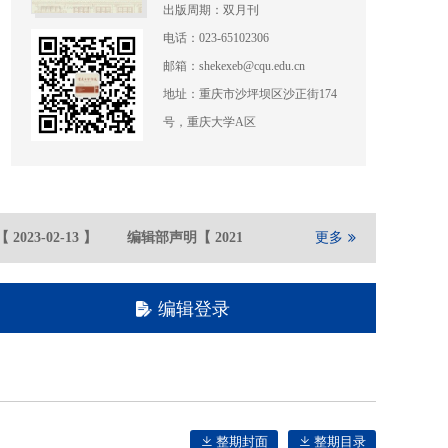
出版周期：双月刊
电话：023-65102306
邮箱：shekexeb@cqu.edu.cn
地址：重庆市沙坪坝区沙正街174
号，重庆大学A区
2023-02
-13
】
编辑部声明
【
2021-05
-21
】
重庆大学期刊社在全
更多
编辑登录
整期封面
整期目录