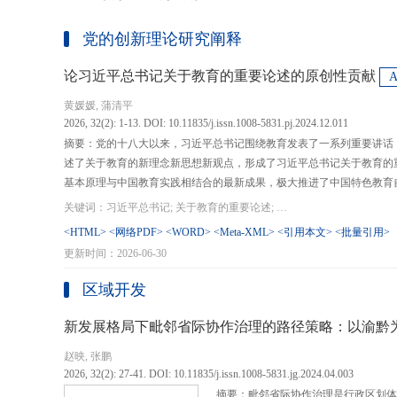
党的创新理论研究阐释
论习近平总书记关于教育的重要论述的原创性贡献
黄媛媛, 蒲清平
2026, 32(2): 1-13. DOI: 10.11835/j.issn.1008-5831.pj.2024.12.011
摘要：党的十八大以来，习近平总书记围绕教育发表了一系列重要讲话
述了关于教育的新理念新思想新观点，形成了习近平总书记关于教育的
基本原理与中国教育实践相结合的最新成果，极大推进了中国特色教育
现代化、建设教育强国提供了强大思想武器和行动指南，作出了重大原
关键词：习近平总书记; 关于教育的重要论述; 教育强国; 《论教育》; 教育新质生产力; 教育人工智能
在：第一，从价值论角度明确了教育在党和国家事业发展全局中的战略
<HTML>
<网络PDF>
<WORD>
<Meta-XML>
<引用本文>
<批量引用>
值、社会价值、创新价值等五个方面创新性回答了新时代“为什么办教育
更新时间：2026-06-30
予了新时代教育发展的多重内涵，深刻揭示其根本性质、根本保证、根
回答了新时代“办什么样的教育”的根本问题；第三，从方法论角度立足
区域开发
育改革创新的总体思路和战略部署，涵盖教育地位的确立、教育道路的
划以及教育主体的培育，创新性回答了新时代“怎么办教育”的实践问
新发展格局下毗邻省际协作治理的路径策略：以渝黔
赵映, 张鹏
2026, 32(2): 27-41. DOI: 10.11835/j.issn.1008-5831.jg.2024.04.003
摘要：毗邻省际协作治理是行政区划体