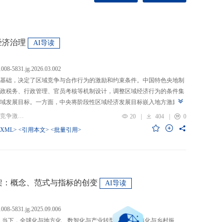
经济治理
AI导读
.1008-5831.jg.2026.03.002
基础，决定了区域竞争与合作行为的激励和约束条件。中国特色央地制
政税务、行政管理、官员考核等机制设计，调整区域经济行为的条件集
域发展目标。一方面，中央将阶段性区域经济发展目标嵌入地方激励机
的从“为增长而竞争”转向“为发展而竞争”，支出行为从“重建设、轻民
关键词：央地关系; 区域经济治理; 区域竞争激励; 跨区域合作
20
|
404
|
0
模式从“地方保护”转向“发挥比较优势”，以区域竞争激励和竞争策略优化
-XML>
<引用本文>
<批量引用>
央通过对口支援、一体化合作、主体功能区建设等制度安排，在保留区
，提高区域合作收益，形成优势互补、规模效益最大化、外部性内部化
域治理效率的统一。在区域经济格局深刻变革与国内发展目标转型升级
新挑战。未来区域经济治理研究应聚焦数字时代区域协调发展、因地制
场等重大现实问题，从新治理主体、新发展目标、新治理工具等维度深
”框架：概念、范式与指标的创变
AI导读
域经济治理理论体系，为新时代区域协调发展与区域高质量发展提供学
.1008-5831.jg.2025.09.006
：当下，全球化与地方化、数智化与产业转型、新型城镇化与乡村振